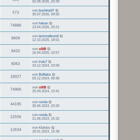
02.08.2026, 20:39
von
bushina97
573
30.07.2026, 09:55
von
hakan
74888
13.04.2026, 20:21
von
larismafison6
9609
12.10.2025, 18:01
von
ulliB
8420
16.04.2025, 10:57
von
Irolu7
6063
19.12.2024, 23:59
von
Buffalos
16027
03.12.2024, 09:36
von
ulliB
74966
25.04.2024, 10:41
von
ronda
44195
30.06.2023, 23:20
von
ronda
22556
21.06.2023, 15:32
von
Klololos
12634
18.01.2023, 15:39