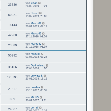
von
Yiban
23836
26.02.2019, 19:21
von
Pierrel
50921
19.02.2019, 20:09
von
Marco87
16143
30.01.2019, 09:19
von
Marco87
42260
27.11.2018, 01:36
von
Marco87
23089
27.11.2018, 01:19
von
manuell
50282
01.05.2018, 01:23
von
Optimalauto
35166
17.04.2018, 14:50
von
bmwfrank
125193
23.01.2018, 15:12
von
crusher
21317
13.10.2017, 05:37
von
MichiS
18891
20.09.2017, 11:11
von
berndf
24667
17.09.2017, 12:36