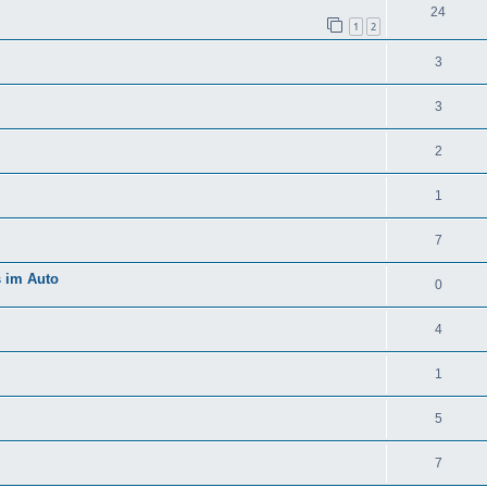
24
1
2
3
3
2
1
7
s im Auto
0
4
1
5
7