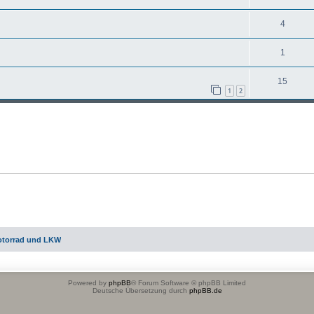
4
1
15
1
2
otorrad und LKW
Powered by
phpBB
® Forum Software © phpBB Limited
Deutsche Übersetzung durch
phpBB.de