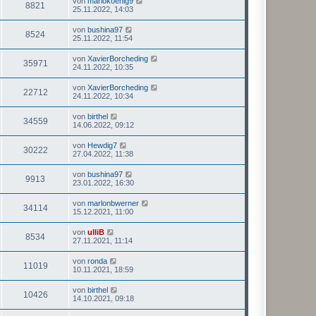
von
mariokoenig9
8821
25.11.2022, 14:03
von
bushina97
8524
25.11.2022, 11:54
von
XavierBorcheding
35971
24.11.2022, 10:35
von
XavierBorcheding
22712
24.11.2022, 10:34
von
birthel
34559
14.06.2022, 09:12
von
Hewdig7
30222
27.04.2022, 11:38
von
bushina97
9913
23.01.2022, 16:30
von
marlonbwerner
34114
15.12.2021, 11:00
von
ulliB
8534
27.11.2021, 11:14
von
ronda
11019
10.11.2021, 18:59
von
birthel
10426
14.10.2021, 09:18