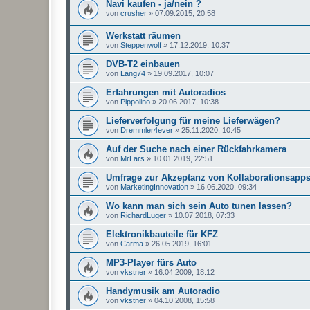
Navi kaufen - ja/nein ?
von
crusher
»
07.09.2015, 20:58
Werkstatt räumen
von
Steppenwolf
»
17.12.2019, 10:37
DVB-T2 einbauen
von
Lang74
»
19.09.2017, 10:07
Erfahrungen mit Autoradios
von
Pippolino
»
20.06.2017, 10:38
Lieferverfolgung für meine Lieferwägen?
von
Dremmler4ever
»
25.11.2020, 10:45
Auf der Suche nach einer Rückfahrkamera
von
MrLars
»
10.01.2019, 22:51
Umfrage zur Akzeptanz von Kollaborationsapp
von
MarketingInnovation
»
16.06.2020, 09:34
Wo kann man sich sein Auto tunen lassen?
von
RichardLuger
»
10.07.2018, 07:33
Elektronikbauteile für KFZ
von
Carma
»
26.05.2019, 16:01
MP3-Player fürs Auto
von
vkstner
»
16.04.2009, 18:12
Handymusik am Autoradio
von
vkstner
»
04.10.2008, 15:58