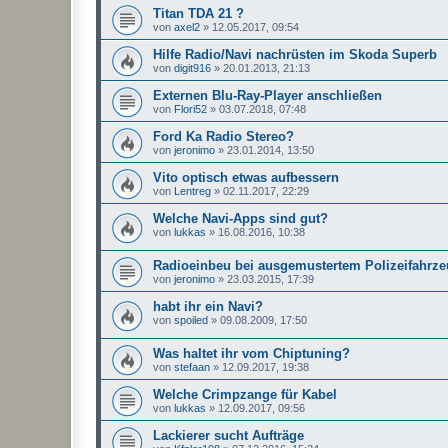
Titan TDA 21 ?
von
axel2
»
12.05.2017, 09:54
Hilfe Radio/Navi nachrüsten im Skoda Superb
von
digit916
»
20.01.2013, 21:13
Externen Blu-Ray-Player anschließen
von
Flori52
»
03.07.2018, 07:48
Ford Ka Radio Stereo?
von
jeronimo
»
23.01.2014, 13:50
Vito optisch etwas aufbessern
von
Lentreg
»
02.11.2017, 22:29
Welche Navi-Apps sind gut?
von
lukkas
»
16.08.2016, 10:38
Radioeinbeu bei ausgemustertem Polizeifahrz
von
jeronimo
»
23.03.2015, 17:39
habt ihr ein Navi?
von
spoiled
»
09.08.2009, 17:50
Was haltet ihr vom Chiptuning?
von
stefaan
»
12.09.2017, 19:38
Welche Crimpzange für Kabel
von
lukkas
»
12.09.2017, 09:56
Lackierer sucht Aufträge