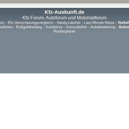
Kfz-Auskunft.de
Kfz-Forum, Autoforum und Motorradforum
utz
-
Kfz-Versicherungsvergleich
-
Handyzubehör
-
Last-Minute-Reise
-
Verke
ulferien
-
Bußgeldkatalog
-
Autobörse
-
Autozubehör
-
Autobewertung
-
Autom
Routenplaner