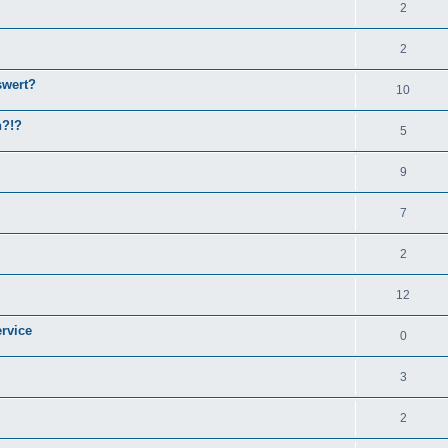
2
2
swert?
10
n?!?
5
9
7
2
12
rvice
0
3
2