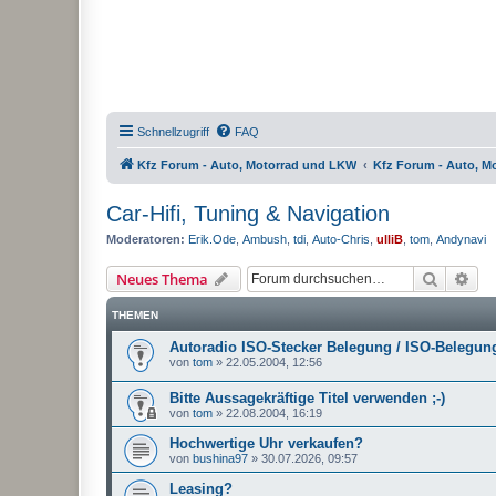
Schnellzugriff
FAQ
Kfz Forum - Auto, Motorrad und LKW
Kfz Forum - Auto, M
Car-Hifi, Tuning & Navigation
Moderatoren:
Erik.Ode
,
Ambush
,
tdi
,
Auto-Chris
,
ulliB
,
tom
,
Andynavi
Suche
Erw
Neues Thema
THEMEN
Autoradio ISO-Stecker Belegung / ISO-Belegun
von
tom
»
22.05.2004, 12:56
Bitte Aussagekräftige Titel verwenden ;-)
von
tom
»
22.08.2004, 16:19
Hochwertige Uhr verkaufen?
von
bushina97
»
30.07.2026, 09:57
Leasing?