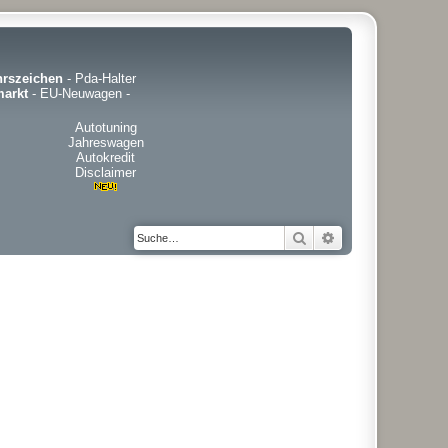
hrszeichen
-
Pda-Halter
arkt
-
EU-Neuwagen
-
Autotuning
Jahreswagen
Autokredit
Disclaimer
Suche
Erweiterte Suche