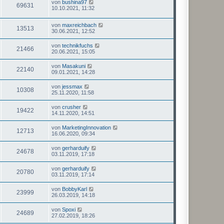
von
bushina97
69631
10.10.2021, 11:32
von
maxreichbach
13513
30.06.2021, 12:52
von
technikfuchs
21466
20.06.2021, 15:05
von
Masakuni
22140
09.01.2021, 14:28
von
jessmax
10308
25.11.2020, 11:58
von
crusher
19422
14.11.2020, 14:51
von
MarketingInnovation
12713
16.06.2020, 09:34
von
gerharduify
24678
03.11.2019, 17:18
von
gerharduify
20780
03.11.2019, 17:14
von
BobbyKarl
23999
26.03.2019, 14:18
von
Spoxi
24689
27.02.2019, 18:26