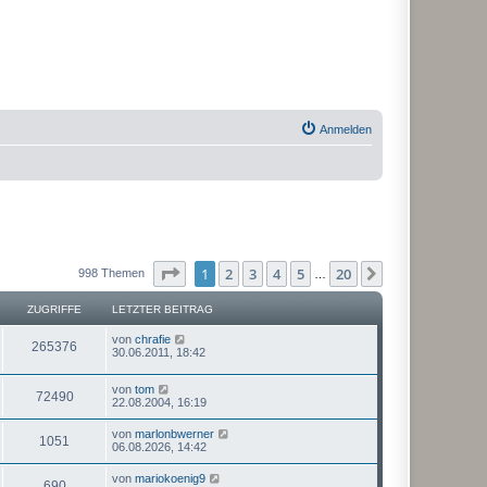
Anmelden
Seite
1
von
20
1
2
3
4
5
20
Nächste
998 Themen
…
ZUGRIFFE
LETZTER BEITRAG
von
chrafie
265376
30.06.2011, 18:42
von
tom
72490
22.08.2004, 16:19
von
marlonbwerner
1051
06.08.2026, 14:42
von
mariokoenig9
690