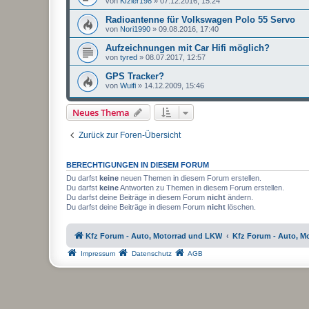
von
Kfzler198
»
07.12.2016, 15:24
Radioantenne für Volkswagen Polo 55 Servo
von
Nori1990
»
09.08.2016, 17:40
Aufzeichnungen mit Car Hifi möglich?
von
tyred
»
08.07.2017, 12:57
GPS Tracker?
von
Wuifi
»
14.12.2009, 15:46
Neues Thema
Zurück zur Foren-Übersicht
BERECHTIGUNGEN IN DIESEM FORUM
Du darfst
keine
neuen Themen in diesem Forum erstellen.
Du darfst
keine
Antworten zu Themen in diesem Forum erstellen.
Du darfst deine Beiträge in diesem Forum
nicht
ändern.
Du darfst deine Beiträge in diesem Forum
nicht
löschen.
Kfz Forum - Auto, Motorrad und LKW
Kfz Forum - Auto, M
Impressum
Datenschutz
AGB