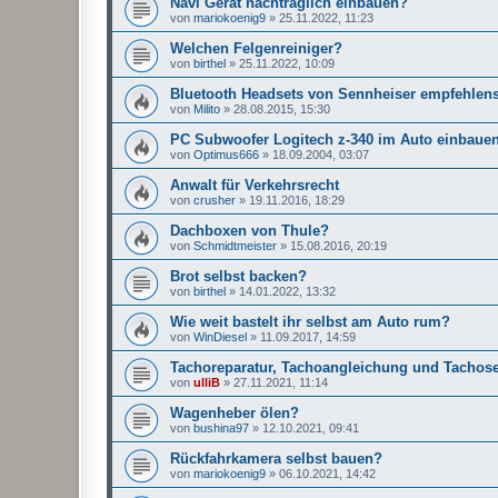
Navi Gerät nachträglich einbauen?
von
mariokoenig9
»
25.11.2022, 11:23
Welchen Felgenreiniger?
von
birthel
»
25.11.2022, 10:09
Bluetooth Headsets von Sennheiser empfehlen
von
Milito
»
28.08.2015, 15:30
PC Subwoofer Logitech z-340 im Auto einbaue
von
Optimus666
»
18.09.2004, 03:07
Anwalt für Verkehrsrecht
von
crusher
»
19.11.2016, 18:29
Dachboxen von Thule?
von
Schmidtmeister
»
15.08.2016, 20:19
Brot selbst backen?
von
birthel
»
14.01.2022, 13:32
Wie weit bastelt ihr selbst am Auto rum?
von
WinDiesel
»
11.09.2017, 14:59
Tachoreparatur, Tachoangleichung und Tachose
von
ulliB
»
27.11.2021, 11:14
Wagenheber ölen?
von
bushina97
»
12.10.2021, 09:41
Rückfahrkamera selbst bauen?
von
mariokoenig9
»
06.10.2021, 14:42