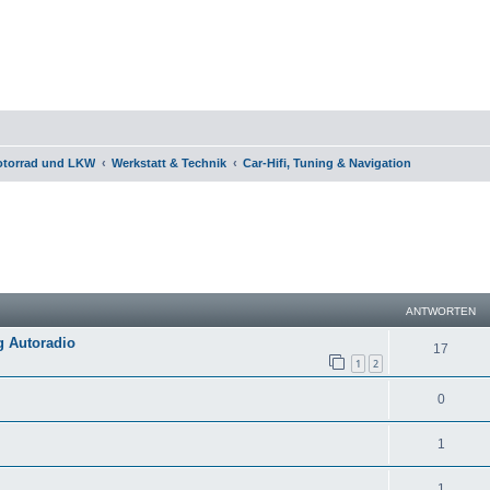
otorrad und LKW
Werkstatt & Technik
Car-Hifi, Tuning & Navigation
eiterte Suche
ANTWORTEN
g Autoradio
17
1
2
0
1
1