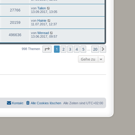
von
Talion
27766
13.09.2017, 13:05
von
Hainie
20159
11.07.2017, 12:37
von
Weread
496636
13.06.2017, 09:57
Seite
1
von
20
1
2
3
4
5
20
Nächste
998 Themen
…
Gehe zu
Kontakt
Alle Cookies löschen
Alle Zeiten sind
UTC+02:00