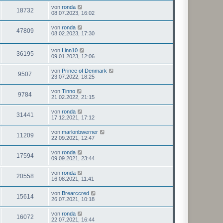
von
ronda
18732
08.07.2023, 16:02
von
ronda
47809
08.02.2023, 17:30
von
Linn10
36195
09.01.2023, 12:06
von
Prince of Denmark
9507
23.07.2022, 18:25
von
Tinno
9784
21.02.2022, 21:15
von
ronda
31441
17.12.2021, 17:12
von
marlonbwerner
11209
22.09.2021, 12:47
von
ronda
17594
09.09.2021, 23:44
von
ronda
20558
16.08.2021, 11:41
von
Brearccred
15614
26.07.2021, 10:18
von
ronda
16072
22.07.2021, 16:44