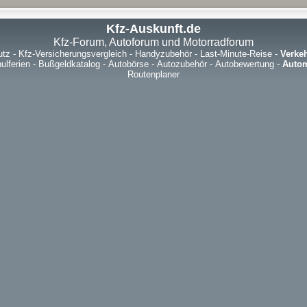
Kfz-Auskunft.de
Kfz-Forum, Autoforum und Motorradforum
utz
-
Kfz-Versicherungsvergleich
-
Handyzubehör
-
Last-Minute-Reise
-
Verke
ulferien
-
Bußgeldkatalog
-
Autobörse
-
Autozubehör
-
Autobewertung
-
Autom
Routenplaner