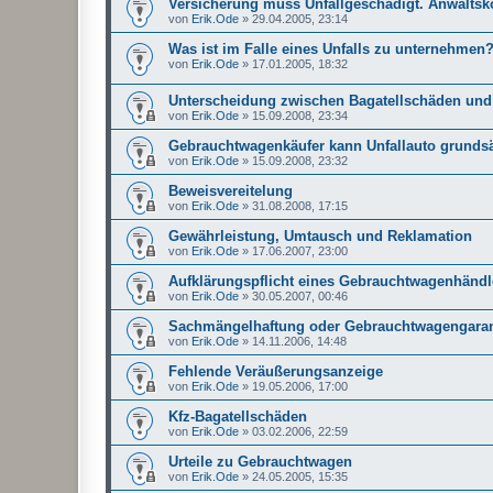
Versicherung muss Unfallgeschädigt. Anwaltsk
von
Erik.Ode
»
29.04.2005, 23:14
Was ist im Falle eines Unfalls zu unternehmen
von
Erik.Ode
»
17.01.2005, 18:32
Unterscheidung zwischen Bagatellschäden und
von
Erik.Ode
»
15.09.2008, 23:34
Gebrauchtwagenkäufer kann Unfallauto grundsä
von
Erik.Ode
»
15.09.2008, 23:32
Beweisvereitelung
von
Erik.Ode
»
31.08.2008, 17:15
Gewährleistung, Umtausch und Reklamation
von
Erik.Ode
»
17.06.2007, 23:00
Aufklärungspflicht eines Gebrauchtwagenhändl
von
Erik.Ode
»
30.05.2007, 00:46
Sachmängelhaftung oder Gebrauchtwagengaran
von
Erik.Ode
»
14.11.2006, 14:48
Fehlende Veräußerungsanzeige
von
Erik.Ode
»
19.05.2006, 17:00
Kfz-Bagatellschäden
von
Erik.Ode
»
03.02.2006, 22:59
Urteile zu Gebrauchtwagen
von
Erik.Ode
»
24.05.2005, 15:35