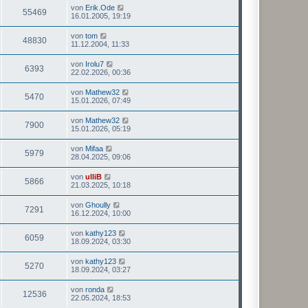
von
Erik.Ode
55469
16.01.2005, 19:19
von
tom
48830
11.12.2004, 11:33
von
Irolu7
6393
22.02.2026, 00:36
von
Mathew32
5470
15.01.2026, 07:49
von
Mathew32
7900
15.01.2026, 05:19
von
Mifaa
5979
28.04.2025, 09:06
von
ulliB
5866
21.03.2025, 10:18
von
Ghoully
7291
16.12.2024, 10:00
von
kathy123
6059
18.09.2024, 03:30
von
kathy123
5270
18.09.2024, 03:27
von
ronda
12536
22.05.2024, 18:53