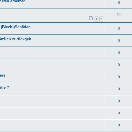
osten ersetzen
6
?
24
1
2
 (Blech-)Schäden
0
tzlich zurückgeb
0
0
0
ers
0
tie ?
0
0
8
0