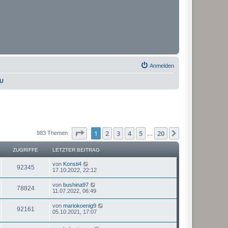
Anmelden
PU
Seite
1
von
20
1
2
3
4
5
20
Nächste
983 Themen
…
ZUGRIFFE
LETZTER BEITRAG
von
Konsti4
92345
17.10.2022, 22:12
von
bushina97
78824
11.07.2022, 06:49
von
mariokoenig9
92161
05.10.2021, 17:07