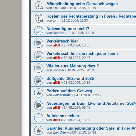
Mängelhaftung beim Gebrauchtwagen
von
Erik.Ode
»
16.01.2005, 19:19
Kostenlose Rechtsberatung in Foren / Rechtsb
von
tom
»
11.12.2004, 11:33
Notwendig oder nicht?
von
Konsti4
»
21.02.2026, 14:19
Verkehrsschilder
von
ulliB
»
25.09.2024, 18:55
Verkehrsschilder die nicht jeder kennt
von
ulliB
»
30.08.2024, 20:47
Wie ist eure Meinung dazu?
von
Konsti4
»
10.04.2025, 04:19
Bußgelder 2025 und 2026
von
ulliB
»
21.03.2025, 10:18
Parken auf dem Gehweg
von
waldschratz
»
04.11.2004, 22:08
Neuerungen für Bus-, Lkw- und Autofahrer 2024
von
ulliB
»
14.05.2024, 09:48
Autokennzeichen
von
ulliB
»
20.08.2024, 18:55
Garantie: Kundenbindung oder Spiel mit der A
von
Erik.Ode
»
04.04.2010, 17:34