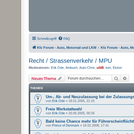
Schnellzugriff
FAQ
Kfz Forum - Auto, Motorrad und LKW
Kfz Forum - Auto, M
Recht / Strassenverkehr / MPU
Moderatoren:
Erik.Ode
,
Ambush
,
Auto-Chris
,
ulliB
,
tom
,
Eicker
Suche
Erw
Neues Thema
THEMEN
Um-, Ab- und Neuzulassung bei der Zulassungs
von
Erik.Ode
»
18.01.2005, 21:15
Freie Werkstattwahl
von
Erik.Ode
»
20.05.2005, 00:26
Bald keine Chance mehr für Führerscheinflücht
von
Prince of Denmark
»
16.02.2008, 17:41