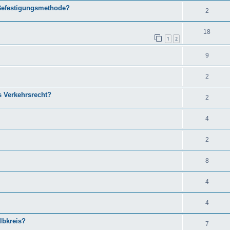
 Befestigungsmethode?
2
18
1
2
9
2
s Verkehrsrecht?
2
4
2
8
4
4
lbkreis?
7