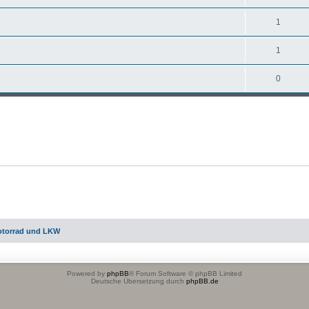
1
1
0
otorrad und LKW
Powered by
phpBB
® Forum Software © phpBB Limited
Deutsche Übersetzung durch
phpBB.de