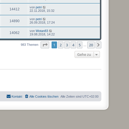
von
petri
14412
22.11.2018, 15:32
von
petri
14890
26.09.2018, 17:24
von
Wotan83
14062
19.08.2018, 14:22
Seite
1
von
20
1
2
3
4
5
20
Nächste
983 Themen
…
Gehe zu
Kontakt
Alle Cookies löschen
Alle Zeiten sind
UTC+02:00