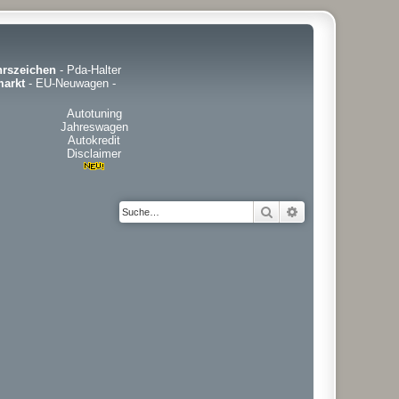
hrszeichen
-
Pda-Halter
arkt
-
EU-Neuwagen
-
Autotuning
Jahreswagen
Autokredit
Disclaimer
Suche
Erweiterte Suche