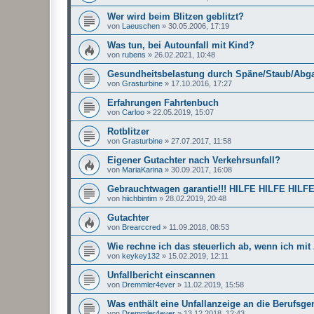
Wer wird beim Blitzen geblitzt?
von
Laeuschen
»
30.05.2006, 17:19
Was tun, bei Autounfall mit Kind?
von
rubens
»
26.02.2021, 10:48
Gesundheitsbelastung durch Späne/Staub/Abga
von
Grasturbine
»
17.10.2016, 17:27
Erfahrungen Fahrtenbuch
von
Carloo
»
22.05.2019, 15:07
Rotblitzer
von
Grasturbine
»
27.07.2017, 11:58
Eigener Gutachter nach Verkehrsunfall?
von
MariaKarina
»
30.09.2017, 16:08
Gebrauchtwagen garantie!!! HILFE HILFE HILF
von
hiichbintim
»
28.02.2019, 20:48
Gutachter
von
Brearccred
»
11.09.2018, 08:53
Wie rechne ich das steuerlich ab, wenn ich mi
von
keykey132
»
15.02.2019, 12:11
Unfallbericht einscannen
von
Dremmler4ever
»
11.02.2019, 15:58
Was enthält eine Unfallanzeige an die Berufsg
von
Dremmler4ever
»
13.12.2018, 12:43