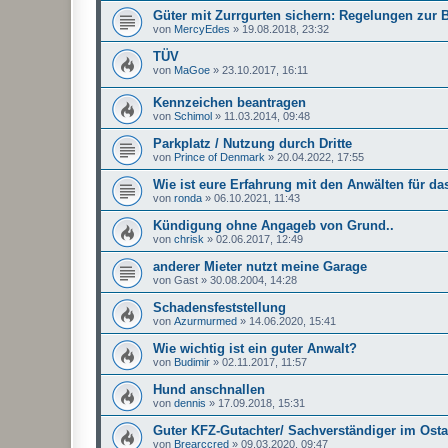
Güter mit Zurrgurten sichern: Regelungen zur
von
MercyEdes
»
19.08.2018, 23:32
TÜV
von
MaGoe
»
23.10.2017, 16:11
Kennzeichen beantragen
von
Schimol
»
11.03.2014, 09:48
Parkplatz / Nutzung durch Dritte
von
Prince of Denmark
»
20.04.2022, 17:55
Wie ist eure Erfahrung mit den Anwälten für da
von
ronda
»
06.10.2021, 11:43
Kündigung ohne Angageb von Grund..
von
chrisk
»
02.06.2017, 12:49
anderer Mieter nutzt meine Garage
von
Gast
»
30.08.2004, 14:28
Schadensfeststellung
von
Azurmurmed
»
14.06.2020, 15:41
Wie wichtig ist ein guter Anwalt?
von
Budimir
»
02.11.2017, 11:57
Hund anschnallen
von
dennis
»
17.09.2018, 15:31
Guter KFZ-Gutachter/ Sachverständiger im Osta
von
Brearccred
»
09.03.2020, 09:47