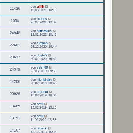
von
ulliB
11426
15.03.2021, 10:19
von
rubens
9658
26.02.2021, 12:39
von
MitterMike
24948
12.02.2021, 10:47
von
stefaan
22601
05.12.2020, 16:44
von
dusti22
23637
20.01.2020, 15:30
von
selim89
24379
26.03.2019, 09:33
von
hiichbintim
14206
28.02.2019, 20:48
von
crusher
20926
15.02.2019, 18:00
von
petri
13485
15.02.2019, 13:16
von
petri
13791
11.02.2019, 16:58
von
rubens
14167
13.12.2018, 15:34