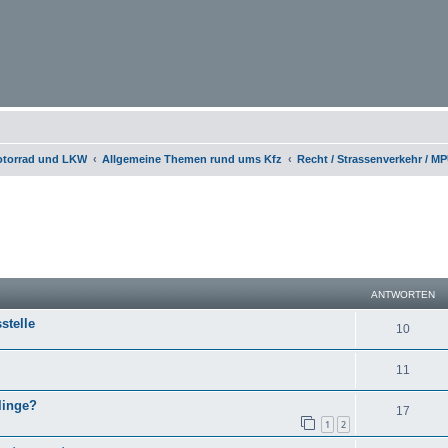
otorrad und LKW
Allgemeine Themen rund ums Kfz
Recht / Strassenverkehr / M
eiterte Suche
ANTWORTEN
stelle
10
11
linge?
17
1
2