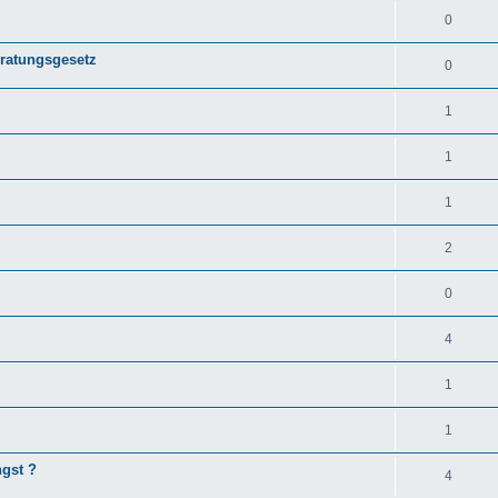
0
eratungsgesetz
0
1
1
1
2
0
4
1
1
ngst ?
4