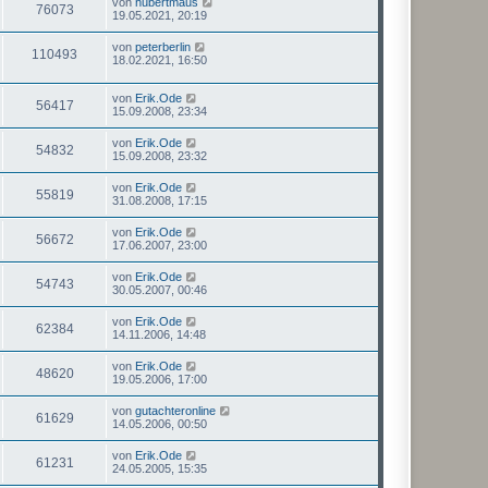
von
hubertmaus
76073
19.05.2021, 20:19
von
peterberlin
110493
18.02.2021, 16:50
von
Erik.Ode
56417
15.09.2008, 23:34
von
Erik.Ode
54832
15.09.2008, 23:32
von
Erik.Ode
55819
31.08.2008, 17:15
von
Erik.Ode
56672
17.06.2007, 23:00
von
Erik.Ode
54743
30.05.2007, 00:46
von
Erik.Ode
62384
14.11.2006, 14:48
von
Erik.Ode
48620
19.05.2006, 17:00
von
gutachteronline
61629
14.05.2006, 00:50
von
Erik.Ode
61231
24.05.2005, 15:35