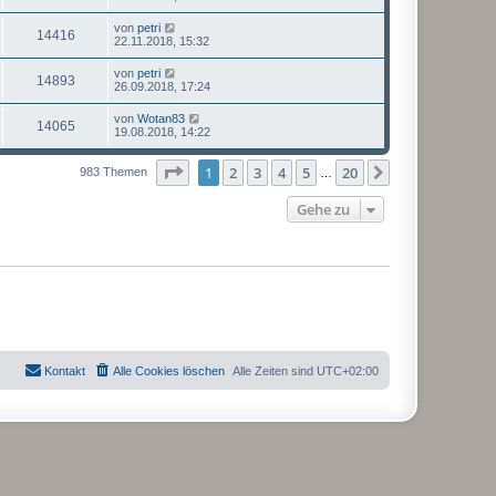
von
petri
14416
22.11.2018, 15:32
von
petri
14893
26.09.2018, 17:24
von
Wotan83
14065
19.08.2018, 14:22
Seite
1
von
20
1
2
3
4
5
20
Nächste
983 Themen
…
Gehe zu
Kontakt
Alle Cookies löschen
Alle Zeiten sind
UTC+02:00