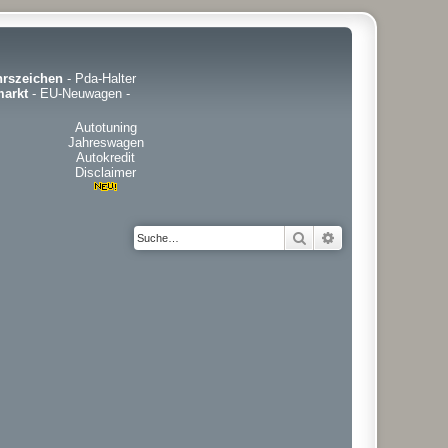
hrszeichen
-
Pda-Halter
arkt
-
EU-Neuwagen
-
Autotuning
Jahreswagen
Autokredit
Disclaimer
Suche
Erweiterte Suche