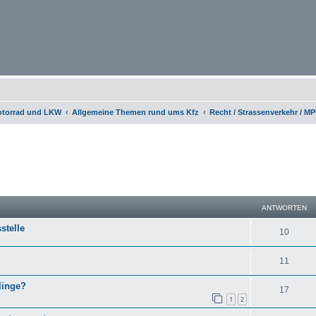
otorrad und LKW
Allgemeine Themen rund ums Kfz
Recht / Strassenverkehr / M
eiterte Suche
ANTWORTEN
stelle
10
11
linge?
17
1
2