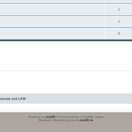
1
1
0
otorrad und LKW
Powered by
phpBB
® Forum Software © phpBB Limited
Deutsche Übersetzung durch
phpBB.de