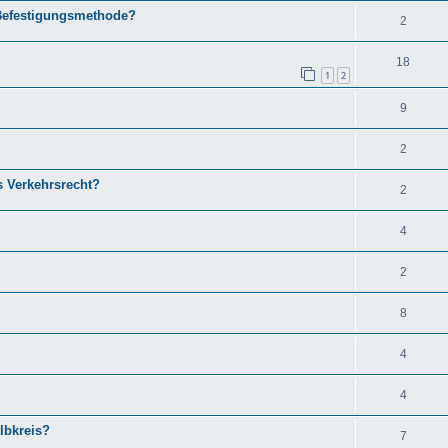
 Befestigungsmethode?
2
18
1
2
9
2
s Verkehrsrecht?
2
4
2
8
4
4
lbkreis?
7