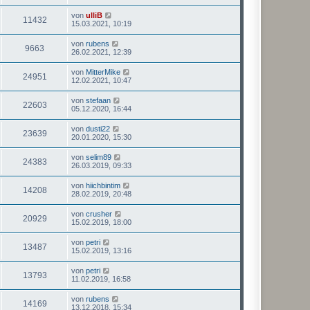
von
ulliB
11432
15.03.2021, 10:19
von
rubens
9663
26.02.2021, 12:39
von
MitterMike
24951
12.02.2021, 10:47
von
stefaan
22603
05.12.2020, 16:44
von
dusti22
23639
20.01.2020, 15:30
von
selim89
24383
26.03.2019, 09:33
von
hiichbintim
14208
28.02.2019, 20:48
von
crusher
20929
15.02.2019, 18:00
von
petri
13487
15.02.2019, 13:16
von
petri
13793
11.02.2019, 16:58
von
rubens
14169
13.12.2018, 15:34