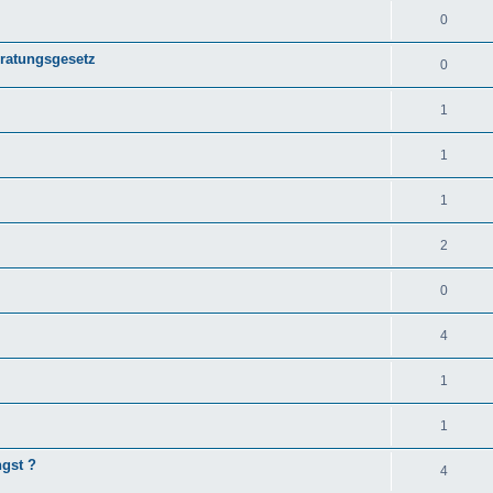
0
eratungsgesetz
0
1
1
1
2
0
4
1
1
ngst ?
4