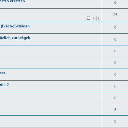
osten ersetzen
6
?
24
1
2
 (Blech-)Schäden
0
tzlich zurückgeb
0
0
0
ers
0
tie ?
0
0
8
0