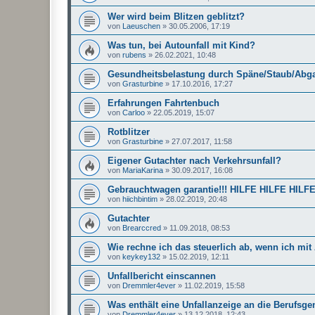
Wer wird beim Blitzen geblitzt?
von
Laeuschen
»
30.05.2006, 17:19
Was tun, bei Autounfall mit Kind?
von
rubens
»
26.02.2021, 10:48
Gesundheitsbelastung durch Späne/Staub/Abga
von
Grasturbine
»
17.10.2016, 17:27
Erfahrungen Fahrtenbuch
von
Carloo
»
22.05.2019, 15:07
Rotblitzer
von
Grasturbine
»
27.07.2017, 11:58
Eigener Gutachter nach Verkehrsunfall?
von
MariaKarina
»
30.09.2017, 16:08
Gebrauchtwagen garantie!!! HILFE HILFE HILF
von
hiichbintim
»
28.02.2019, 20:48
Gutachter
von
Brearccred
»
11.09.2018, 08:53
Wie rechne ich das steuerlich ab, wenn ich mi
von
keykey132
»
15.02.2019, 12:11
Unfallbericht einscannen
von
Dremmler4ever
»
11.02.2019, 15:58
Was enthält eine Unfallanzeige an die Berufsg
von
Dremmler4ever
»
13.12.2018, 12:43