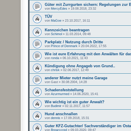
Güter mit Zurrgurten sichern: Regelungen zur
von
MercyEdes
»
19.08.2018, 23:32
TÜV
von
MaGoe
»
23.10.2017, 16:11
Kennzeichen beantragen
von
Schimol
»
11.03.2014, 09:48
Parkplatz / Nutzung durch Dritte
von
Prince of Denmark
»
20.04.2022, 17:55
Wie ist eure Erfahrung mit den Anwälten für da
von
ronda
»
06.10.2021, 11:43
Kündigung ohne Angageb von Grund..
von
chrisk
»
02.06.2017, 12:49
anderer Mieter nutzt meine Garage
von
Gast
»
30.08.2004, 14:28
Schadensfeststellung
von
Azurmurmed
»
14.06.2020, 15:41
Wie wichtig ist ein guter Anwalt?
von
Budimir
»
02.11.2017, 11:57
Hund anschnallen
von
dennis
»
17.09.2018, 15:31
Guter KFZ-Gutachter/ Sachverständiger im Osta
von
Brearccred
»
09.03.2020, 09:47