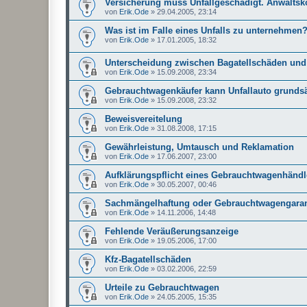
Versicherung muss Unfallgeschädigt. Anwaltsk
von
Erik.Ode
»
29.04.2005, 23:14
Was ist im Falle eines Unfalls zu unternehmen
von
Erik.Ode
»
17.01.2005, 18:32
Unterscheidung zwischen Bagatellschäden und
von
Erik.Ode
»
15.09.2008, 23:34
Gebrauchtwagenkäufer kann Unfallauto grundsä
von
Erik.Ode
»
15.09.2008, 23:32
Beweisvereitelung
von
Erik.Ode
»
31.08.2008, 17:15
Gewährleistung, Umtausch und Reklamation
von
Erik.Ode
»
17.06.2007, 23:00
Aufklärungspflicht eines Gebrauchtwagenhändl
von
Erik.Ode
»
30.05.2007, 00:46
Sachmängelhaftung oder Gebrauchtwagengaran
von
Erik.Ode
»
14.11.2006, 14:48
Fehlende Veräußerungsanzeige
von
Erik.Ode
»
19.05.2006, 17:00
Kfz-Bagatellschäden
von
Erik.Ode
»
03.02.2006, 22:59
Urteile zu Gebrauchtwagen
von
Erik.Ode
»
24.05.2005, 15:35