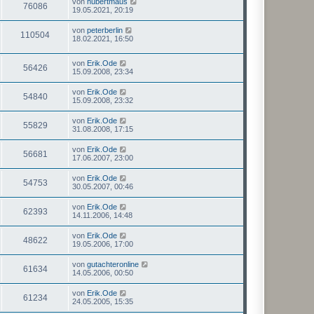
von
hubertmaus
76086
19.05.2021, 20:19
von
peterberlin
110504
18.02.2021, 16:50
von
Erik.Ode
56426
15.09.2008, 23:34
von
Erik.Ode
54840
15.09.2008, 23:32
von
Erik.Ode
55829
31.08.2008, 17:15
von
Erik.Ode
56681
17.06.2007, 23:00
von
Erik.Ode
54753
30.05.2007, 00:46
von
Erik.Ode
62393
14.11.2006, 14:48
von
Erik.Ode
48622
19.05.2006, 17:00
von
gutachteronline
61634
14.05.2006, 00:50
von
Erik.Ode
61234
24.05.2005, 15:35