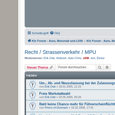
Schnellzugriff
FAQ
Kfz Forum - Auto, Motorrad und LKW
Kfz Forum - Auto, M
Recht / Strassenverkehr / MPU
Moderatoren:
Erik.Ode
,
Ambush
,
Auto-Chris
,
ulliB
,
tom
,
Eicker
Suche
Erw
Neues Thema
THEMEN
Um-, Ab- und Neuzulassung bei der Zulassungs
von
Erik.Ode
»
18.01.2005, 21:15
Freie Werkstattwahl
von
Erik.Ode
»
20.05.2005, 00:26
Bald keine Chance mehr für Führerscheinflücht
von
Prince of Denmark
»
16.02.2008, 17:41