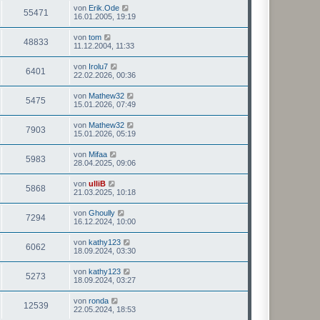
von
Erik.Ode
55471
16.01.2005, 19:19
von
tom
48833
11.12.2004, 11:33
von
Irolu7
6401
22.02.2026, 00:36
von
Mathew32
5475
15.01.2026, 07:49
von
Mathew32
7903
15.01.2026, 05:19
von
Mifaa
5983
28.04.2025, 09:06
von
ulliB
5868
21.03.2025, 10:18
von
Ghoully
7294
16.12.2024, 10:00
von
kathy123
6062
18.09.2024, 03:30
von
kathy123
5273
18.09.2024, 03:27
von
ronda
12539
22.05.2024, 18:53