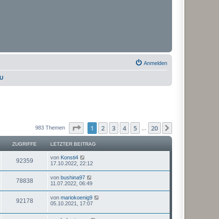
Anmelden
PU
Seite
1
von
20
1
2
3
4
5
20
Nächste
983 Themen
…
ZUGRIFFE
LETZTER BEITRAG
von
Konsti4
92359
17.10.2022, 22:12
von
bushina97
78838
11.07.2022, 06:49
von
mariokoenig9
92178
05.10.2021, 17:07