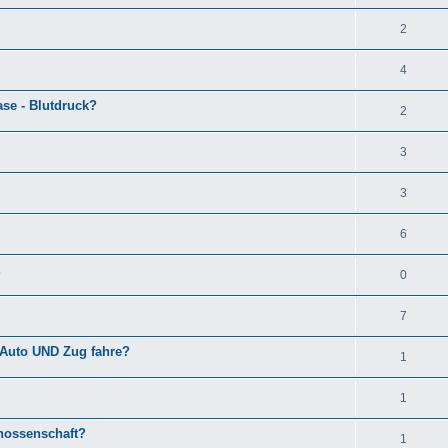
2
4
se - Blutdruck?
2
3
3
6
E
0
7
t Auto UND Zug fahre?
1
1
enossenschaft?
1