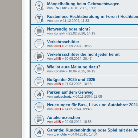
Mängelhaftung beim Gebrauchtwagen
von
Erik.Ode
»
16.01.2005, 19:19
Kostenlose Rechtsberatung in Foren / Rechtsb
von
tom
»
11.12.2004, 11:33
Notwendig oder nicht?
von
Konsti4
»
21.02.2026, 14:19
Verkehrsschilder
von
ulliB
»
25.09.2024, 18:55
Verkehrsschilder die nicht jeder kennt
von
ulliB
»
30.08.2024, 20:47
Wie ist eure Meinung dazu?
von
Konsti4
»
10.04.2025, 04:19
Bußgelder 2025 und 2026
von
ulliB
»
21.03.2025, 10:18
Parken auf dem Gehweg
von
waldschratz
»
04.11.2004, 22:08
Neuerungen für Bus-, Lkw- und Autofahrer 2024
von
ulliB
»
14.05.2024, 09:48
Autokennzeichen
von
ulliB
»
20.08.2024, 18:55
Garantie: Kundenbindung oder Spiel mit der A
von
Erik.Ode
»
04.04.2010, 17:34