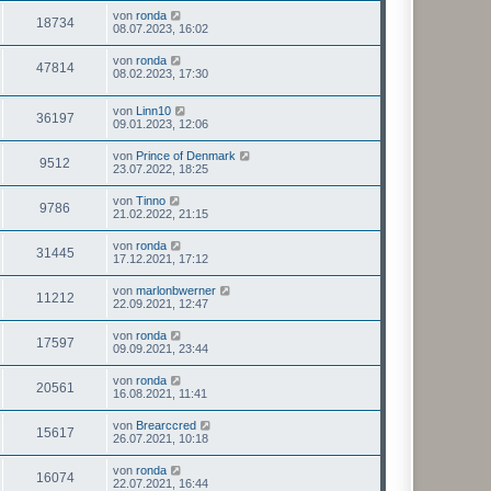
von
ronda
18734
08.07.2023, 16:02
von
ronda
47814
08.02.2023, 17:30
von
Linn10
36197
09.01.2023, 12:06
von
Prince of Denmark
9512
23.07.2022, 18:25
von
Tinno
9786
21.02.2022, 21:15
von
ronda
31445
17.12.2021, 17:12
von
marlonbwerner
11212
22.09.2021, 12:47
von
ronda
17597
09.09.2021, 23:44
von
ronda
20561
16.08.2021, 11:41
von
Brearccred
15617
26.07.2021, 10:18
von
ronda
16074
22.07.2021, 16:44