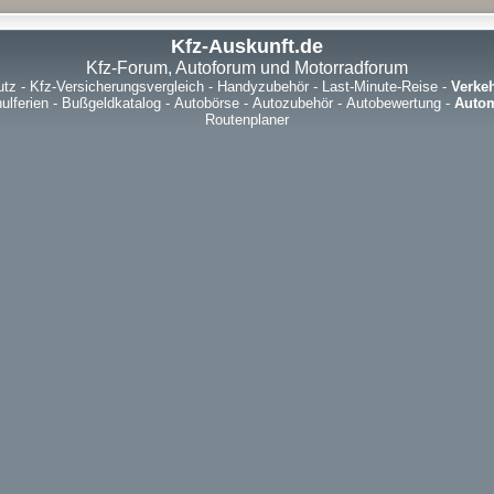
Kfz-Auskunft.de
Kfz-Forum, Autoforum und Motorradforum
utz
-
Kfz-Versicherungsvergleich
-
Handyzubehör
-
Last-Minute-Reise
-
Verke
ulferien
-
Bußgeldkatalog
-
Autobörse
-
Autozubehör
-
Autobewertung
-
Autom
Routenplaner