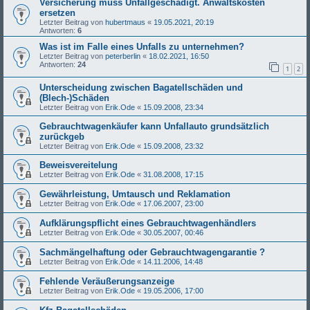
Versicherung muss Unfallgeschädigt. Anwaltskosten
ersetzen
Letzter Beitrag von
hubertmaus
«
19.05.2021, 20:19
Antworten:
6
Was ist im Falle eines Unfalls zu unternehmen?
Letzter Beitrag von
peterberlin
«
18.02.2021, 16:50
Antworten:
24
1
2
Unterscheidung zwischen Bagatellschäden und
(Blech-)Schäden
Letzter Beitrag von
Erik.Ode
«
15.09.2008, 23:34
Gebrauchtwagenkäufer kann Unfallauto grundsätzlich
zurückgeb
Letzter Beitrag von
Erik.Ode
«
15.09.2008, 23:32
Beweisvereitelung
Letzter Beitrag von
Erik.Ode
«
31.08.2008, 17:15
Gewährleistung, Umtausch und Reklamation
Letzter Beitrag von
Erik.Ode
«
17.06.2007, 23:00
Aufklärungspflicht eines Gebrauchtwagenhändlers
Letzter Beitrag von
Erik.Ode
«
30.05.2007, 00:46
Sachmängelhaftung oder Gebrauchtwagengarantie ?
Letzter Beitrag von
Erik.Ode
«
14.11.2006, 14:48
Fehlende Veräußerungsanzeige
Letzter Beitrag von
Erik.Ode
«
19.05.2006, 17:00