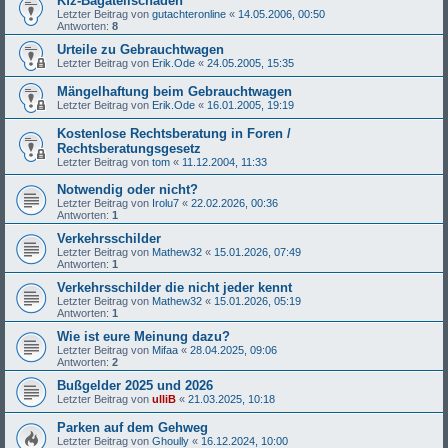
Kfz-Bagatellschäden
Letzter Beitrag von
gutachteronline
«
14.05.2006, 00:50
Antworten:
8
Urteile zu Gebrauchtwagen
Letzter Beitrag von
Erik.Ode
«
24.05.2005, 15:35
Mängelhaftung beim Gebrauchtwagen
Letzter Beitrag von
Erik.Ode
«
16.01.2005, 19:19
Kostenlose Rechtsberatung in Foren /
Rechtsberatungsgesetz
Letzter Beitrag von
tom
«
11.12.2004, 11:33
Notwendig oder nicht?
Letzter Beitrag von
Irolu7
«
22.02.2026, 00:36
Antworten:
1
Verkehrsschilder
Letzter Beitrag von
Mathew32
«
15.01.2026, 07:49
Antworten:
1
Verkehrsschilder die nicht jeder kennt
Letzter Beitrag von
Mathew32
«
15.01.2026, 05:19
Antworten:
1
Wie ist eure Meinung dazu?
Letzter Beitrag von
Mifaa
«
28.04.2025, 09:06
Antworten:
2
Bußgelder 2025 und 2026
Letzter Beitrag von
ulliB
«
21.03.2025, 10:18
Parken auf dem Gehweg
Letzter Beitrag von
Ghoully
«
16.12.2024, 10:00