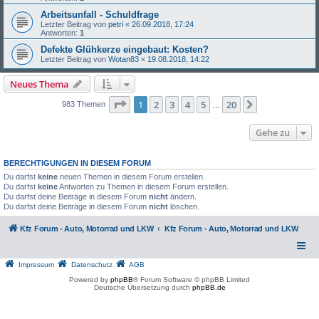
Arbeitsunfall - Schuldfrage
Letzter Beitrag von
petri
«
26.09.2018, 17:24
Antworten:
1
Defekte Glühkerze eingebaut: Kosten?
Letzter Beitrag von
Wotan83
«
19.08.2018, 14:22
Neues Thema
Seite
1
von
20
1
2
3
4
5
20
Nächste
983 Themen
…
Gehe zu
BERECHTIGUNGEN IN DIESEM FORUM
Du darfst
keine
neuen Themen in diesem Forum erstellen.
Du darfst
keine
Antworten zu Themen in diesem Forum erstellen.
Du darfst deine Beiträge in diesem Forum
nicht
ändern.
Du darfst deine Beiträge in diesem Forum
nicht
löschen.
Kfz Forum - Auto, Motorrad und LKW
Kfz Forum - Auto, Motorrad und LKW
Impressum
Datenschutz
AGB
Powered by
phpBB
® Forum Software © phpBB Limited
Deutsche Übersetzung durch
phpBB.de