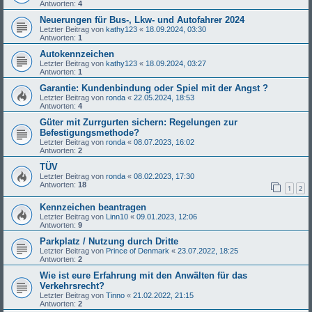
Antworten:
4
Neuerungen für Bus-, Lkw- und Autofahrer 2024
Letzter Beitrag von
kathy123
«
18.09.2024, 03:30
Antworten:
1
Autokennzeichen
Letzter Beitrag von
kathy123
«
18.09.2024, 03:27
Antworten:
1
Garantie: Kundenbindung oder Spiel mit der Angst ?
Letzter Beitrag von
ronda
«
22.05.2024, 18:53
Antworten:
4
Güter mit Zurrgurten sichern: Regelungen zur
Befestigungsmethode?
Letzter Beitrag von
ronda
«
08.07.2023, 16:02
Antworten:
2
TÜV
Letzter Beitrag von
ronda
«
08.02.2023, 17:30
Antworten:
18
1
2
Kennzeichen beantragen
Letzter Beitrag von
Linn10
«
09.01.2023, 12:06
Antworten:
9
Parkplatz / Nutzung durch Dritte
Letzter Beitrag von
Prince of Denmark
«
23.07.2022, 18:25
Antworten:
2
Wie ist eure Erfahrung mit den Anwälten für das
Verkehrsrecht?
Letzter Beitrag von
Tinno
«
21.02.2022, 21:15
Antworten:
2