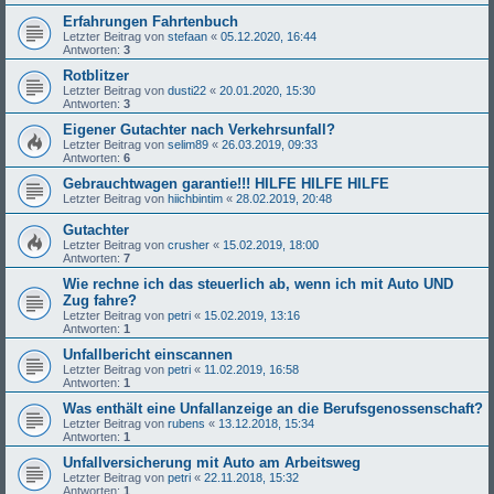
Erfahrungen Fahrtenbuch
Letzter Beitrag von
stefaan
«
05.12.2020, 16:44
Antworten:
3
Rotblitzer
Letzter Beitrag von
dusti22
«
20.01.2020, 15:30
Antworten:
3
Eigener Gutachter nach Verkehrsunfall?
Letzter Beitrag von
selim89
«
26.03.2019, 09:33
Antworten:
6
Gebrauchtwagen garantie!!! HILFE HILFE HILFE
Letzter Beitrag von
hiichbintim
«
28.02.2019, 20:48
Gutachter
Letzter Beitrag von
crusher
«
15.02.2019, 18:00
Antworten:
7
Wie rechne ich das steuerlich ab, wenn ich mit Auto UND
Zug fahre?
Letzter Beitrag von
petri
«
15.02.2019, 13:16
Antworten:
1
Unfallbericht einscannen
Letzter Beitrag von
petri
«
11.02.2019, 16:58
Antworten:
1
Was enthält eine Unfallanzeige an die Berufsgenossenschaft?
Letzter Beitrag von
rubens
«
13.12.2018, 15:34
Antworten:
1
Unfallversicherung mit Auto am Arbeitsweg
Letzter Beitrag von
petri
«
22.11.2018, 15:32
Antworten:
1