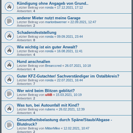
Kündigung ohne Angageb von Grund..
Letzter Beitrag von
ronda
«
17.12.2021, 17:12
Antworten:
4
anderer Mieter nutzt meine Garage
Letzter Beitrag von
marlonbwerner
«
22.09.2021, 12:47
Antworten:
2
Schadensfeststellung
Letzter Beitrag von
ronda
«
09.09.2021, 23:44
Antworten:
8
Wie wichtig ist ein guter Anwalt?
Letzter Beitrag von
ronda
«
16.08.2021, 11:41
Antworten:
4
Hund anschnallen
Letzter Beitrag von
Brearccred
«
26.07.2021, 10:18
Antworten:
4
Guter KFZ-Gutachter/ Sachverständiger im Ostalbkreis?
Letzter Beitrag von
ronda
«
22.07.2021, 16:44
Antworten:
7
Wer wird beim Blitzen geblitzt?
Letzter Beitrag von
ulliB
«
15.03.2021, 10:19
Antworten:
2
Was tun, bei Autounfall mit Kind?
Letzter Beitrag von
rubens
«
26.02.2021, 12:39
Antworten:
4
Gesundheitsbelastung durch Späne/Staub/Abgase -
Blutdruck?
Letzter Beitrag von
MitterMike
«
12.02.2021, 10:47
Antworten:
2