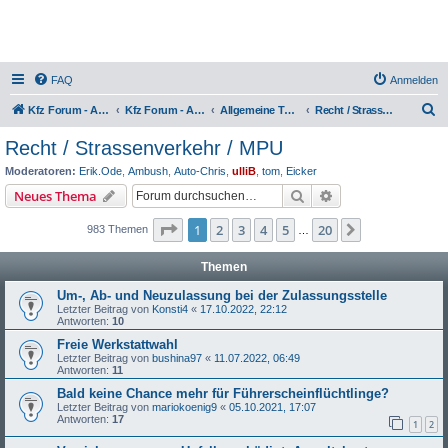
FAQ
Anmelden
S
Kfz Forum - Auto, Motorrad und LKW
Kfz Forum - Auto, Motorrad und LKW
Allgemeine Themen rund ums Kfz
Recht / Strassenverkehr / MPU
u
Recht / Strassenverkehr / MPU
c
Moderatoren:
Erik.Ode
,
Ambush
,
Auto-Chris
,
ulliB
,
tom
,
Eicker
h
Suche
Erweiterte Suche
Neues Thema
e
Seite
1
von
20
1
2
3
4
5
20
Nächste
983 Themen
…
Themen
Um-, Ab- und Neuzulassung bei der Zulassungsstelle
Letzter Beitrag von
Konsti4
«
17.10.2022, 22:12
Antworten:
10
Freie Werkstattwahl
Letzter Beitrag von
bushina97
«
11.07.2022, 06:49
Antworten:
11
Bald keine Chance mehr für Führerscheinflüchtlinge?
Letzter Beitrag von
mariokoenig9
«
05.10.2021, 17:07
Antworten:
17
1
2