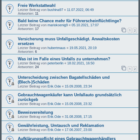
Freie Werkstattwahl
Letzter Beitrag von
bushina97
«
11.07.2022, 06:49
Antworten:
11
Bald keine Chance mehr für Führerscheinflüchtlinge?
Letzter Beitrag von
mariokoenig9
«
05.10.2021, 17:07
Antworten:
17
1
2
Versicherung muss Unfallgeschädigt. Anwaltskosten
ersetzen
Letzter Beitrag von
hubertmaus
«
19.05.2021, 20:19
Antworten:
6
Was ist im Falle eines Unfalls zu unternehmen?
Letzter Beitrag von
peterberlin
«
18.02.2021, 16:50
Antworten:
24
1
2
Unterscheidung zwischen Bagatellschäden und
(Blech-)Schäden
Letzter Beitrag von
Erik.Ode
«
15.09.2008, 23:34
Gebrauchtwagenkäufer kann Unfallauto grundsätzlich
zurückgeb
Letzter Beitrag von
Erik.Ode
«
15.09.2008, 23:32
Beweisvereitelung
Letzter Beitrag von
Erik.Ode
«
31.08.2008, 17:15
Gewährleistung, Umtausch und Reklamation
Letzter Beitrag von
Erik.Ode
«
17.06.2007, 23:00
Aufklärungspflicht eines Gebrauchtwagenhändlers