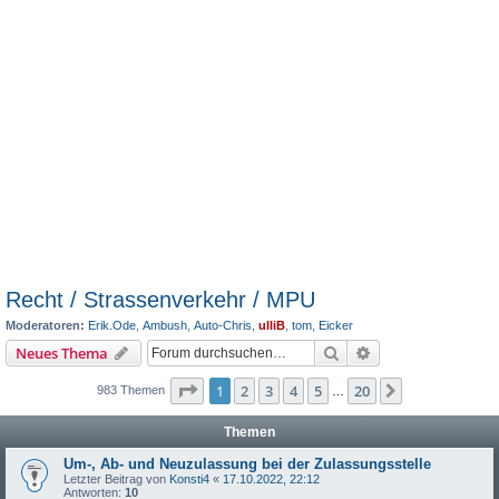
Recht / Strassenverkehr / MPU
Moderatoren:
Erik.Ode
,
Ambush
,
Auto-Chris
,
ulliB
,
tom
,
Eicker
Suche
Erweiterte Suche
Neues Thema
Seite
1
von
20
1
2
3
4
5
20
Nächste
983 Themen
…
Themen
Um-, Ab- und Neuzulassung bei der Zulassungsstelle
Letzter Beitrag von
Konsti4
«
17.10.2022, 22:12
Antworten:
10