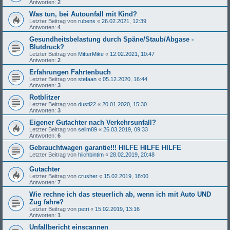
Antworten:
2
Was tun, bei Autounfall mit Kind?
Letzter Beitrag von
rubens
«
26.02.2021, 12:39
Antworten:
4
Gesundheitsbelastung durch Späne/Staub/Abgase -
Blutdruck?
Letzter Beitrag von
MitterMike
«
12.02.2021, 10:47
Antworten:
2
Erfahrungen Fahrtenbuch
Letzter Beitrag von
stefaan
«
05.12.2020, 16:44
Antworten:
3
Rotblitzer
Letzter Beitrag von
dusti22
«
20.01.2020, 15:30
Antworten:
3
Eigener Gutachter nach Verkehrsunfall?
Letzter Beitrag von
selim89
«
26.03.2019, 09:33
Antworten:
6
Gebrauchtwagen garantie!!! HILFE HILFE HILFE
Letzter Beitrag von
hiichbintim
«
28.02.2019, 20:48
Gutachter
Letzter Beitrag von
crusher
«
15.02.2019, 18:00
Antworten:
7
Wie rechne ich das steuerlich ab, wenn ich mit Auto UND
Zug fahre?
Letzter Beitrag von
petri
«
15.02.2019, 13:16
Antworten:
1
Unfallbericht einscannen