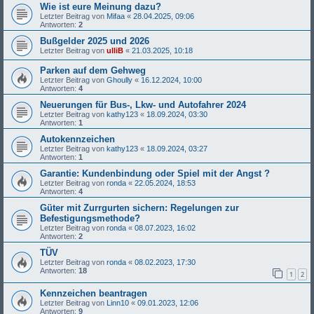
Wie ist eure Meinung dazu?
Letzter Beitrag von
Mifaa
«
28.04.2025, 09:06
Antworten:
2
Bußgelder 2025 und 2026
Letzter Beitrag von
ulliB
«
21.03.2025, 10:18
Parken auf dem Gehweg
Letzter Beitrag von
Ghoully
«
16.12.2024, 10:00
Antworten:
4
Neuerungen für Bus-, Lkw- und Autofahrer 2024
Letzter Beitrag von
kathy123
«
18.09.2024, 03:30
Antworten:
1
Autokennzeichen
Letzter Beitrag von
kathy123
«
18.09.2024, 03:27
Antworten:
1
Garantie: Kundenbindung oder Spiel mit der Angst ?
Letzter Beitrag von
ronda
«
22.05.2024, 18:53
Antworten:
4
Güter mit Zurrgurten sichern: Regelungen zur
Befestigungsmethode?
Letzter Beitrag von
ronda
«
08.07.2023, 16:02
Antworten:
2
TÜV
Letzter Beitrag von
ronda
«
08.02.2023, 17:30
Antworten:
18
1
2
Kennzeichen beantragen
Letzter Beitrag von
Linn10
«
09.01.2023, 12:06
Antworten:
9