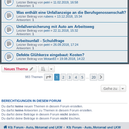
Letzter Beitrag von
petri
«
11.02.2019, 16:58
Antworten:
1
Was enthält eine Unfallanzeige an die Berufsgenossenschaft?
Letzter Beitrag von
rubens
«
13.12.2018, 15:34
Antworten:
1
Unfallversicherung mit Auto am Arbeitsweg
Letzter Beitrag von
petri
«
22.11.2018, 15:32
Antworten:
1
Arbeitsunfall - Schuldfrage
Letzter Beitrag von
petri
«
26.09.2018, 17:24
Antworten:
1
Defekte Glühkerze eingebaut: Kosten?
Letzter Beitrag von
Wotan83
«
19.08.2018, 14:22
Neues Thema
Seite
1
von
20
1
2
3
4
5
20
Nächste
983 Themen
…
Gehe zu
BERECHTIGUNGEN IN DIESEM FORUM
Du darfst
keine
neuen Themen in diesem Forum erstellen.
Du darfst
keine
Antworten zu Themen in diesem Forum erstellen.
Du darfst deine Beiträge in diesem Forum
nicht
ändern.
Du darfst deine Beiträge in diesem Forum
nicht
löschen.
Kfz Forum - Auto, Motorrad und LKW
Kfz Forum - Auto, Motorrad und LKW