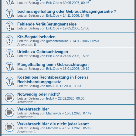
Letzter Beitrag von
Erik.Ode
«
30.05.2007, 00:46
Sachmängelhaftung oder Gebrauchtwagengarantie ?
Letzter Beitrag von
Erik.Ode
«
14.11.2006, 14:48
Fehlende Veräußerungsanzeige
Letzter Beitrag von
Erik.Ode
«
19.05.2006, 17:00
Kfz-Bagatellschäden
Letzter Beitrag von
gutachteronline
«
14.05.2006, 00:50
Antworten:
8
Urteile zu Gebrauchtwagen
Letzter Beitrag von
Erik.Ode
«
24.05.2005, 15:35
Mängelhaftung beim Gebrauchtwagen
Letzter Beitrag von
Erik.Ode
«
16.01.2005, 19:19
Kostenlose Rechtsberatung in Foren /
Rechtsberatungsgesetz
Letzter Beitrag von
tom
«
11.12.2004, 11:33
Notwendig oder nicht?
Letzter Beitrag von
Irolu7
«
22.02.2026, 00:36
Antworten:
1
Verkehrsschilder
Letzter Beitrag von
Mathew32
«
15.01.2026, 07:49
Antworten:
1
Verkehrsschilder die nicht jeder kennt
Letzter Beitrag von
Mathew32
«
15.01.2026, 05:19
Antworten:
1