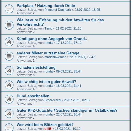
Parkplatz / Nutzung durch Dritte
Letzter Beitrag von
Prince of Denmark
«
23.07.2022, 18:25
Antworten:
2
Wie ist eure Erfahrung mit den Anwälten für das
Verkehrsrecht?
Letzter Beitrag von
Tinno
«
21.02.2022, 21:15
Antworten:
2
Kündigung ohne Angageb von Grund..
Letzter Beitrag von
ronda
«
17.12.2021, 17:12
Antworten:
4
anderer Mieter nutzt meine Garage
Letzter Beitrag von
marlonbwerner
«
22.09.2021, 12:47
Antworten:
2
Schadensfeststellung
Letzter Beitrag von
ronda
«
09.09.2021, 23:44
Antworten:
8
Wie wichtig ist ein guter Anwalt?
Letzter Beitrag von
ronda
«
16.08.2021, 11:41
Antworten:
4
Hund anschnallen
Letzter Beitrag von
Brearccred
«
26.07.2021, 10:18
Antworten:
4
Guter KFZ-Gutachter/ Sachverständiger im Ostalbkreis?
Letzter Beitrag von
ronda
«
22.07.2021, 16:44
Antworten:
7
Wer wird beim Blitzen geblitzt?
Letzter Beitrag von
ulliB
«
15.03.2021, 10:19