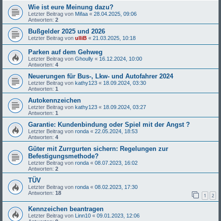
Wie ist eure Meinung dazu?
Letzter Beitrag von
Mifaa
«
28.04.2025, 09:06
Antworten:
2
Bußgelder 2025 und 2026
Letzter Beitrag von
ulliB
«
21.03.2025, 10:18
Parken auf dem Gehweg
Letzter Beitrag von
Ghoully
«
16.12.2024, 10:00
Antworten:
4
Neuerungen für Bus-, Lkw- und Autofahrer 2024
Letzter Beitrag von
kathy123
«
18.09.2024, 03:30
Antworten:
1
Autokennzeichen
Letzter Beitrag von
kathy123
«
18.09.2024, 03:27
Antworten:
1
Garantie: Kundenbindung oder Spiel mit der Angst ?
Letzter Beitrag von
ronda
«
22.05.2024, 18:53
Antworten:
4
Güter mit Zurrgurten sichern: Regelungen zur
Befestigungsmethode?
Letzter Beitrag von
ronda
«
08.07.2023, 16:02
Antworten:
2
TÜV
Letzter Beitrag von
ronda
«
08.02.2023, 17:30
Antworten:
18
1
2
Kennzeichen beantragen
Letzter Beitrag von
Linn10
«
09.01.2023, 12:06