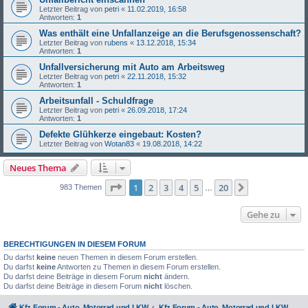
Letzter Beitrag von
petri
«
11.02.2019, 16:58
Antworten:
1
Was enthält eine Unfallanzeige an die Berufsgenossenschaft?
Letzter Beitrag von
rubens
«
13.12.2018, 15:34
Antworten:
1
Unfallversicherung mit Auto am Arbeitsweg
Letzter Beitrag von
petri
«
22.11.2018, 15:32
Antworten:
1
Arbeitsunfall - Schuldfrage
Letzter Beitrag von
petri
«
26.09.2018, 17:24
Antworten:
1
Defekte Glühkerze eingebaut: Kosten?
Letzter Beitrag von
Wotan83
«
19.08.2018, 14:22
Neues Thema
Seite
1
von
20
1
2
3
4
5
20
Nächste
983 Themen
…
Gehe zu
BERECHTIGUNGEN IN DIESEM FORUM
Du darfst
keine
neuen Themen in diesem Forum erstellen.
Du darfst
keine
Antworten zu Themen in diesem Forum erstellen.
Du darfst deine Beiträge in diesem Forum
nicht
ändern.
Du darfst deine Beiträge in diesem Forum
nicht
löschen.
Kfz Forum - Auto, Motorrad und LKW
Kfz Forum - Auto, Motorrad und LKW