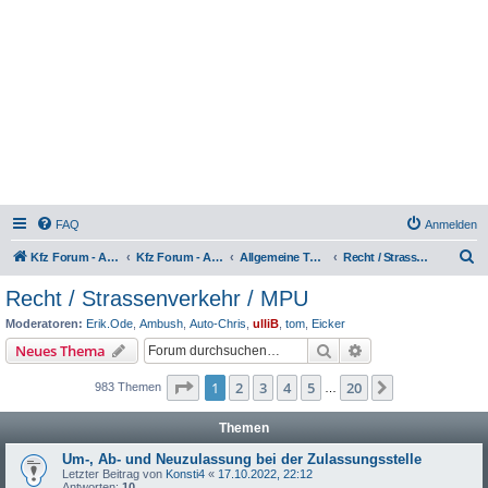
FAQ
Anmelden
S
Kfz Forum - Auto, Motorrad und LKW
Kfz Forum - Auto, Motorrad und LKW
Allgemeine Themen rund ums Kfz
Recht / Strassenverkehr / MPU
u
Recht / Strassenverkehr / MPU
c
Moderatoren:
Erik.Ode
,
Ambush
,
Auto-Chris
,
ulliB
,
tom
,
Eicker
h
Suche
Erweiterte Suche
Neues Thema
e
Seite
1
von
20
1
2
3
4
5
20
Nächste
983 Themen
…
Themen
Um-, Ab- und Neuzulassung bei der Zulassungsstelle
Letzter Beitrag von
Konsti4
«
17.10.2022, 22:12
Antworten:
10