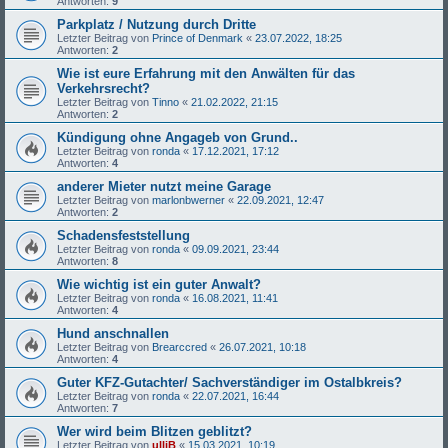
Antworten:
9
Parkplatz / Nutzung durch Dritte
Letzter Beitrag von
Prince of Denmark
«
23.07.2022, 18:25
Antworten:
2
Wie ist eure Erfahrung mit den Anwälten für das
Verkehrsrecht?
Letzter Beitrag von
Tinno
«
21.02.2022, 21:15
Antworten:
2
Kündigung ohne Angageb von Grund..
Letzter Beitrag von
ronda
«
17.12.2021, 17:12
Antworten:
4
anderer Mieter nutzt meine Garage
Letzter Beitrag von
marlonbwerner
«
22.09.2021, 12:47
Antworten:
2
Schadensfeststellung
Letzter Beitrag von
ronda
«
09.09.2021, 23:44
Antworten:
8
Wie wichtig ist ein guter Anwalt?
Letzter Beitrag von
ronda
«
16.08.2021, 11:41
Antworten:
4
Hund anschnallen
Letzter Beitrag von
Brearccred
«
26.07.2021, 10:18
Antworten:
4
Guter KFZ-Gutachter/ Sachverständiger im Ostalbkreis?
Letzter Beitrag von
ronda
«
22.07.2021, 16:44
Antworten:
7
Wer wird beim Blitzen geblitzt?
Letzter Beitrag von
ulliB
«
15.03.2021, 10:19