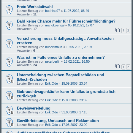
Freie Werkstattwahl
Letzter Beitrag von
bushina97
«
11.07.2022, 06:49
Antworten:
11
Bald keine Chance mehr für Führerscheinflüchtlinge?
Letzter Beitrag von
mariokoenig9
«
05.10.2021, 17:07
Antworten:
17
1
2
Versicherung muss Unfallgeschädigt. Anwaltskosten
ersetzen
Letzter Beitrag von
hubertmaus
«
19.05.2021, 20:19
Antworten:
6
Was ist im Falle eines Unfalls zu unternehmen?
Letzter Beitrag von
peterberlin
«
18.02.2021, 16:50
Antworten:
24
1
2
Unterscheidung zwischen Bagatellschäden und
(Blech-)Schäden
Letzter Beitrag von
Erik.Ode
«
15.09.2008, 23:34
Gebrauchtwagenkäufer kann Unfallauto grundsätzlich
zurückgeb
Letzter Beitrag von
Erik.Ode
«
15.09.2008, 23:32
Beweisvereitelung
Letzter Beitrag von
Erik.Ode
«
31.08.2008, 17:15
Gewährleistung, Umtausch und Reklamation
Letzter Beitrag von
Erik.Ode
«
17.06.2007, 23:00