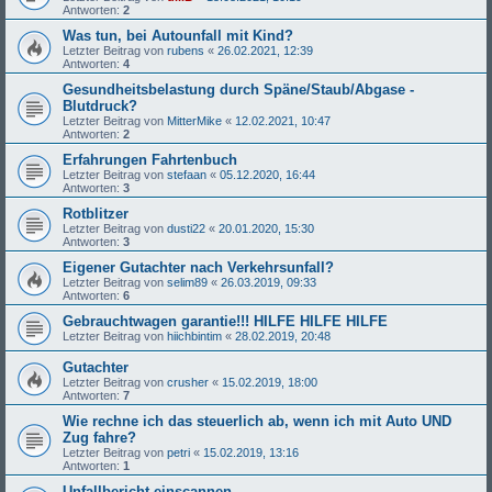
Antworten:
2
Was tun, bei Autounfall mit Kind?
Letzter Beitrag von
rubens
«
26.02.2021, 12:39
Antworten:
4
Gesundheitsbelastung durch Späne/Staub/Abgase -
Blutdruck?
Letzter Beitrag von
MitterMike
«
12.02.2021, 10:47
Antworten:
2
Erfahrungen Fahrtenbuch
Letzter Beitrag von
stefaan
«
05.12.2020, 16:44
Antworten:
3
Rotblitzer
Letzter Beitrag von
dusti22
«
20.01.2020, 15:30
Antworten:
3
Eigener Gutachter nach Verkehrsunfall?
Letzter Beitrag von
selim89
«
26.03.2019, 09:33
Antworten:
6
Gebrauchtwagen garantie!!! HILFE HILFE HILFE
Letzter Beitrag von
hiichbintim
«
28.02.2019, 20:48
Gutachter
Letzter Beitrag von
crusher
«
15.02.2019, 18:00
Antworten:
7
Wie rechne ich das steuerlich ab, wenn ich mit Auto UND
Zug fahre?
Letzter Beitrag von
petri
«
15.02.2019, 13:16
Antworten:
1
Unfallbericht einscannen