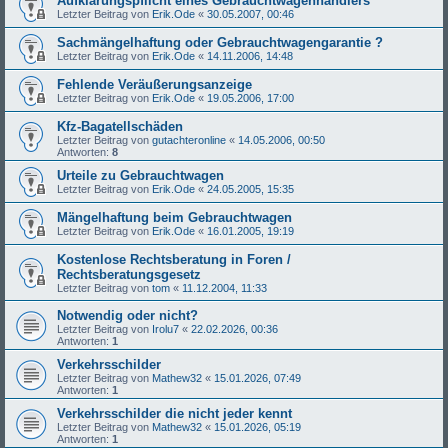
Aufklärungspflicht eines Gebrauchtwagenhändlers
Letzter Beitrag von
Erik.Ode
«
30.05.2007, 00:46
Sachmängelhaftung oder Gebrauchtwagengarantie ?
Letzter Beitrag von
Erik.Ode
«
14.11.2006, 14:48
Fehlende Veräußerungsanzeige
Letzter Beitrag von
Erik.Ode
«
19.05.2006, 17:00
Kfz-Bagatellschäden
Letzter Beitrag von
gutachteronline
«
14.05.2006, 00:50
Antworten:
8
Urteile zu Gebrauchtwagen
Letzter Beitrag von
Erik.Ode
«
24.05.2005, 15:35
Mängelhaftung beim Gebrauchtwagen
Letzter Beitrag von
Erik.Ode
«
16.01.2005, 19:19
Kostenlose Rechtsberatung in Foren /
Rechtsberatungsgesetz
Letzter Beitrag von
tom
«
11.12.2004, 11:33
Notwendig oder nicht?
Letzter Beitrag von
Irolu7
«
22.02.2026, 00:36
Antworten:
1
Verkehrsschilder
Letzter Beitrag von
Mathew32
«
15.01.2026, 07:49
Antworten:
1
Verkehrsschilder die nicht jeder kennt
Letzter Beitrag von
Mathew32
«
15.01.2026, 05:19
Antworten:
1