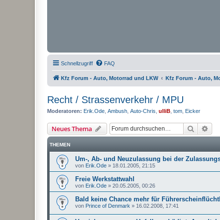
Schnellzugriff
FAQ
Kfz Forum - Auto, Motorrad und LKW
Kfz Forum - Auto, M
Recht / Strassenverkehr / MPU
Moderatoren:
Erik.Ode
,
Ambush
,
Auto-Chris
,
ulliB
,
tom
,
Eicker
Suche
Erw
Neues Thema
THEMEN
Um-, Ab- und Neuzulassung bei der Zulassungs
von
Erik.Ode
»
18.01.2005, 21:15
Freie Werkstattwahl
von
Erik.Ode
»
20.05.2005, 00:26
Bald keine Chance mehr für Führerscheinflücht
von
Prince of Denmark
»
16.02.2008, 17:41