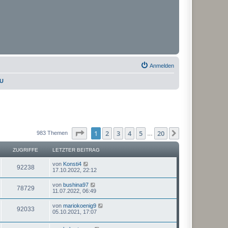
Anmelden
PU
Seite
1
von
20
1
2
3
4
5
20
Nächste
983 Themen
…
ZUGRIFFE
LETZTER BEITRAG
von
Konsti4
92238
17.10.2022, 22:12
von
bushina97
78729
11.07.2022, 06:49
von
mariokoenig9
92033
05.10.2021, 17:07