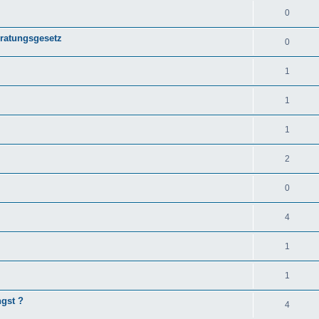
0
eratungsgesetz
0
1
1
1
2
0
4
1
1
ngst ?
4