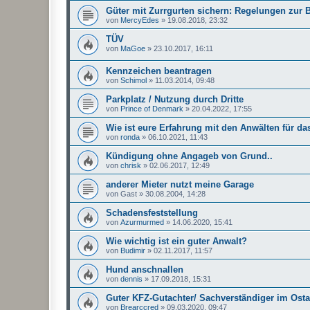
Güter mit Zurrgurten sichern: Regelungen zur
von
MercyEdes
»
19.08.2018, 23:32
TÜV
von
MaGoe
»
23.10.2017, 16:11
Kennzeichen beantragen
von
Schimol
»
11.03.2014, 09:48
Parkplatz / Nutzung durch Dritte
von
Prince of Denmark
»
20.04.2022, 17:55
Wie ist eure Erfahrung mit den Anwälten für da
von
ronda
»
06.10.2021, 11:43
Kündigung ohne Angageb von Grund..
von
chrisk
»
02.06.2017, 12:49
anderer Mieter nutzt meine Garage
von
Gast
»
30.08.2004, 14:28
Schadensfeststellung
von
Azurmurmed
»
14.06.2020, 15:41
Wie wichtig ist ein guter Anwalt?
von
Budimir
»
02.11.2017, 11:57
Hund anschnallen
von
dennis
»
17.09.2018, 15:31
Guter KFZ-Gutachter/ Sachverständiger im Osta
von
Brearccred
»
09.03.2020, 09:47