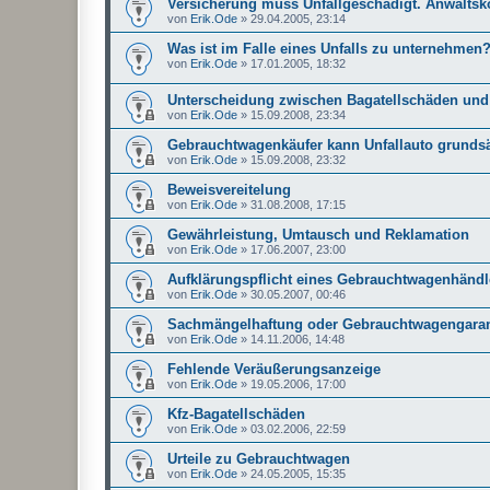
Versicherung muss Unfallgeschädigt. Anwaltsk
von
Erik.Ode
»
29.04.2005, 23:14
Was ist im Falle eines Unfalls zu unternehmen
von
Erik.Ode
»
17.01.2005, 18:32
Unterscheidung zwischen Bagatellschäden und
von
Erik.Ode
»
15.09.2008, 23:34
Gebrauchtwagenkäufer kann Unfallauto grundsä
von
Erik.Ode
»
15.09.2008, 23:32
Beweisvereitelung
von
Erik.Ode
»
31.08.2008, 17:15
Gewährleistung, Umtausch und Reklamation
von
Erik.Ode
»
17.06.2007, 23:00
Aufklärungspflicht eines Gebrauchtwagenhändl
von
Erik.Ode
»
30.05.2007, 00:46
Sachmängelhaftung oder Gebrauchtwagengaran
von
Erik.Ode
»
14.11.2006, 14:48
Fehlende Veräußerungsanzeige
von
Erik.Ode
»
19.05.2006, 17:00
Kfz-Bagatellschäden
von
Erik.Ode
»
03.02.2006, 22:59
Urteile zu Gebrauchtwagen
von
Erik.Ode
»
24.05.2005, 15:35