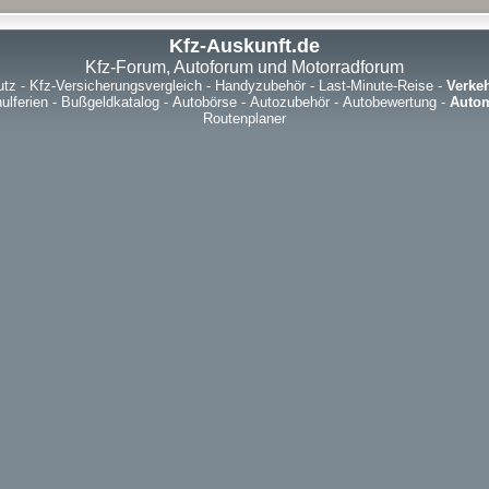
Kfz-Auskunft.de
Kfz-Forum, Autoforum und Motorradforum
utz
-
Kfz-Versicherungsvergleich
-
Handyzubehör
-
Last-Minute-Reise
-
Verke
ulferien
-
Bußgeldkatalog
-
Autobörse
-
Autozubehör
-
Autobewertung
-
Autom
Routenplaner