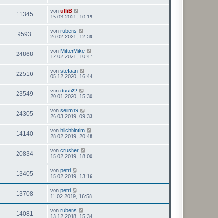
von
ulliB
11345
15.03.2021, 10:19
von
rubens
9593
26.02.2021, 12:39
von
MitterMike
24868
12.02.2021, 10:47
von
stefaan
22516
05.12.2020, 16:44
von
dusti22
23549
20.01.2020, 15:30
von
selim89
24305
26.03.2019, 09:33
von
hiichbintim
14140
28.02.2019, 20:48
von
crusher
20834
15.02.2019, 18:00
von
petri
13405
15.02.2019, 13:16
von
petri
13708
11.02.2019, 16:58
von
rubens
14081
13.12.2018, 15:34