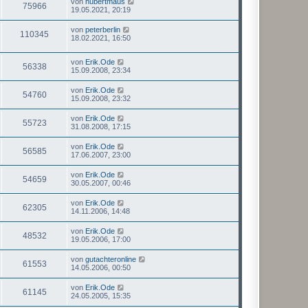
von
hubertmaus
75966
19.05.2021, 20:19
von
peterberlin
110345
18.02.2021, 16:50
von
Erik.Ode
56338
15.09.2008, 23:34
von
Erik.Ode
54760
15.09.2008, 23:32
von
Erik.Ode
55723
31.08.2008, 17:15
von
Erik.Ode
56585
17.06.2007, 23:00
von
Erik.Ode
54659
30.05.2007, 00:46
von
Erik.Ode
62305
14.11.2006, 14:48
von
Erik.Ode
48532
19.05.2006, 17:00
von
gutachteronline
61553
14.05.2006, 00:50
von
Erik.Ode
61145
24.05.2005, 15:35