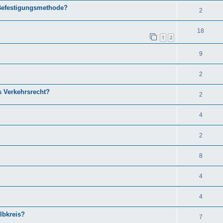
 Befestigungsmethode?
2
18
1
2
9
2
s Verkehrsrecht?
2
4
2
8
4
4
lbkreis?
7