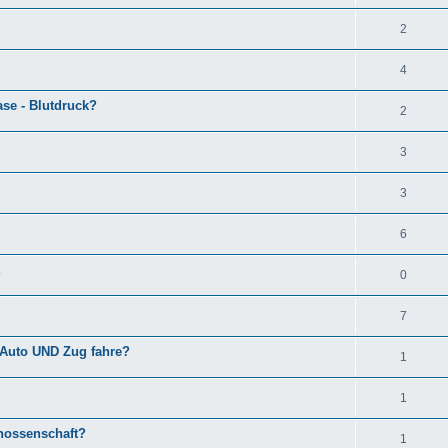
2
4
se - Blutdruck?
2
3
3
6
E
0
7
t Auto UND Zug fahre?
1
1
enossenschaft?
1