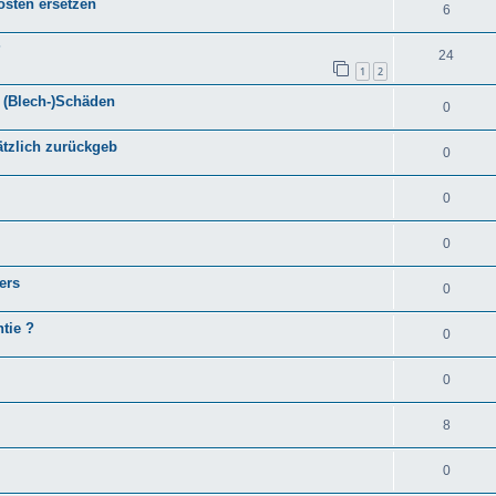
osten ersetzen
6
?
24
1
2
 (Blech-)Schäden
0
tzlich zurückgeb
0
0
0
ers
0
tie ?
0
0
8
0