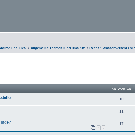
otorrad und LKW
Allgemeine Themen rund ums Kfz
Recht / Strassenverkehr / M
eiterte Suche
ANTWORTEN
stelle
10
11
linge?
17
1
2