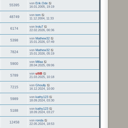
von
Erik.Ode
55395
16.01.2005, 19:19
von
tom
48749
11.12.2004, 11:33
von
Irolu7
6174
22.02.2026, 00:36
von
Mathew32
5398
15.01.2026, 07:49
von
Mathew32
7824
15.01.2026, 05:19
von
Mifaa
5900
28.04.2025, 09:06
von
ulliB
5789
21.03.2025, 10:18
von
Ghoully
7215
16.12.2024, 10:00
von
kathy123
5989
18.09.2024, 03:30
von
kathy123
5188
18.09.2024, 03:27
von
ronda
12458
22.05.2024, 18:53