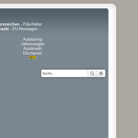
hrszeichen
-
Pda-Halter
arkt
-
EU-Neuwagen
-
Autotuning
Jahreswagen
Autokredit
Disclaimer
Suche
Erweiterte Suche