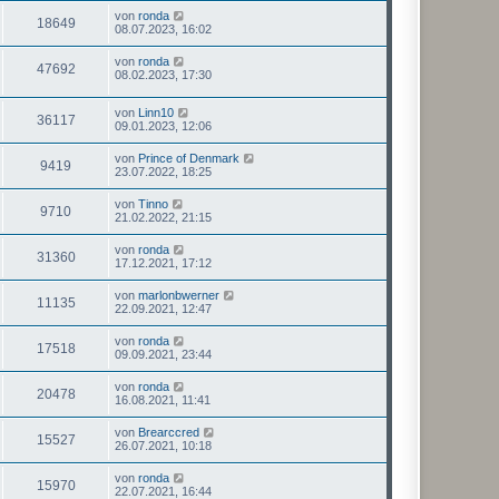
von
ronda
18649
08.07.2023, 16:02
von
ronda
47692
08.02.2023, 17:30
von
Linn10
36117
09.01.2023, 12:06
von
Prince of Denmark
9419
23.07.2022, 18:25
von
Tinno
9710
21.02.2022, 21:15
von
ronda
31360
17.12.2021, 17:12
von
marlonbwerner
11135
22.09.2021, 12:47
von
ronda
17518
09.09.2021, 23:44
von
ronda
20478
16.08.2021, 11:41
von
Brearccred
15527
26.07.2021, 10:18
von
ronda
15970
22.07.2021, 16:44