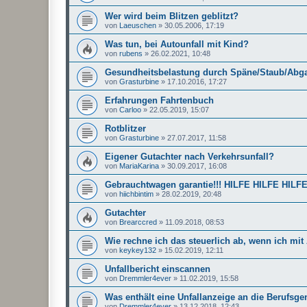
Wer wird beim Blitzen geblitzt?
von
Laeuschen
»
30.05.2006, 17:19
Was tun, bei Autounfall mit Kind?
von
rubens
»
26.02.2021, 10:48
Gesundheitsbelastung durch Späne/Staub/Abga
von
Grasturbine
»
17.10.2016, 17:27
Erfahrungen Fahrtenbuch
von
Carloo
»
22.05.2019, 15:07
Rotblitzer
von
Grasturbine
»
27.07.2017, 11:58
Eigener Gutachter nach Verkehrsunfall?
von
MariaKarina
»
30.09.2017, 16:08
Gebrauchtwagen garantie!!! HILFE HILFE HILF
von
hiichbintim
»
28.02.2019, 20:48
Gutachter
von
Brearccred
»
11.09.2018, 08:53
Wie rechne ich das steuerlich ab, wenn ich mi
von
keykey132
»
15.02.2019, 12:11
Unfallbericht einscannen
von
Dremmler4ever
»
11.02.2019, 15:58
Was enthält eine Unfallanzeige an die Berufsg
von
Dremmler4ever
»
13.12.2018, 12:43