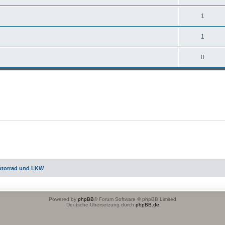
1
1
0
otorrad und LKW
Powered by
phpBB
® Forum Software © phpBB Limited
Deutsche Übersetzung durch
phpBB.de