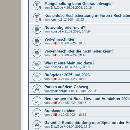
Mängelhaftung beim Gebrauchtwagen
von
Erik.Ode
»
16.01.2005, 19:19
Kostenlose Rechtsberatung in Foren / Rechtsb
von
tom
»
11.12.2004, 11:33
Notwendig oder nicht?
von
Konsti4
»
21.02.2026, 14:19
Verkehrsschilder
von
ulliB
»
25.09.2024, 18:55
Verkehrsschilder die nicht jeder kennt
von
ulliB
»
30.08.2024, 20:47
Wie ist eure Meinung dazu?
von
Konsti4
»
10.04.2025, 04:19
Bußgelder 2025 und 2026
von
ulliB
»
21.03.2025, 10:18
Parken auf dem Gehweg
von
waldschratz
»
04.11.2004, 22:08
Neuerungen für Bus-, Lkw- und Autofahrer 2024
von
ulliB
»
14.05.2024, 09:48
Autokennzeichen
von
ulliB
»
20.08.2024, 18:55
Garantie: Kundenbindung oder Spiel mit der A
von
Erik.Ode
»
04.04.2010, 17:34