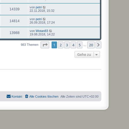
von
petri
14339
22.11.2018, 15:32
von
petri
14814
26.09.2018, 17:24
von
Wotan83
13988
19.08.2018, 14:22
Seite
1
von
20
1
2
3
4
5
20
Nächste
983 Themen
…
Gehe zu
Kontakt
Alle Cookies löschen
Alle Zeiten sind
UTC+02:00