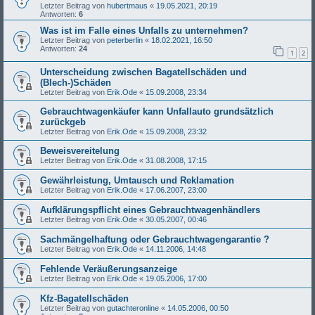
Letzter Beitrag von
hubertmaus
«
19.05.2021, 20:19
Antworten:
6
Was ist im Falle eines Unfalls zu unternehmen?
Letzter Beitrag von
peterberlin
«
18.02.2021, 16:50
Antworten:
24
1
2
Unterscheidung zwischen Bagatellschäden und
(Blech-)Schäden
Letzter Beitrag von
Erik.Ode
«
15.09.2008, 23:34
Gebrauchtwagenkäufer kann Unfallauto grundsätzlich
zurückgeb
Letzter Beitrag von
Erik.Ode
«
15.09.2008, 23:32
Beweisvereitelung
Letzter Beitrag von
Erik.Ode
«
31.08.2008, 17:15
Gewährleistung, Umtausch und Reklamation
Letzter Beitrag von
Erik.Ode
«
17.06.2007, 23:00
Aufklärungspflicht eines Gebrauchtwagenhändlers
Letzter Beitrag von
Erik.Ode
«
30.05.2007, 00:46
Sachmängelhaftung oder Gebrauchtwagengarantie ?
Letzter Beitrag von
Erik.Ode
«
14.11.2006, 14:48
Fehlende Veräußerungsanzeige
Letzter Beitrag von
Erik.Ode
«
19.05.2006, 17:00
Kfz-Bagatellschäden
Letzter Beitrag von
gutachteronline
«
14.05.2006, 00:50