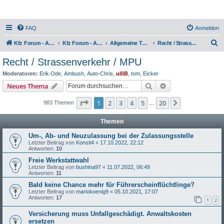
FAQ
Anmelden
S
Kfz Forum - Auto, Motorrad und LKW
Kfz Forum - Auto, Motorrad und LKW
Allgemeine Themen rund ums Kfz
Recht / Strassenverkehr / MPU
u
Recht / Strassenverkehr / MPU
c
Moderatoren:
Erik.Ode
,
Ambush
,
Auto-Chris
,
ulliB
,
tom
,
Eicker
h
Suche
Erweiterte Suche
Neues Thema
e
Seite
1
von
20
1
2
3
4
5
20
Nächste
983 Themen
…
Themen
Um-, Ab- und Neuzulassung bei der Zulassungsstelle
Letzter Beitrag von
Konsti4
«
17.10.2022, 22:12
Antworten:
10
Freie Werkstattwahl
Letzter Beitrag von
bushina97
«
11.07.2022, 06:49
Antworten:
11
Bald keine Chance mehr für Führerscheinflüchtlinge?
Letzter Beitrag von
mariokoenig9
«
05.10.2021, 17:07
Antworten:
17
1
2
Versicherung muss Unfallgeschädigt. Anwaltskosten
ersetzen