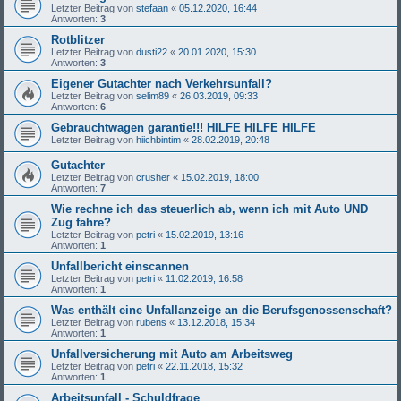
Letzter Beitrag von
stefaan
«
05.12.2020, 16:44
Antworten:
3
Rotblitzer
Letzter Beitrag von
dusti22
«
20.01.2020, 15:30
Antworten:
3
Eigener Gutachter nach Verkehrsunfall?
Letzter Beitrag von
selim89
«
26.03.2019, 09:33
Antworten:
6
Gebrauchtwagen garantie!!! HILFE HILFE HILFE
Letzter Beitrag von
hiichbintim
«
28.02.2019, 20:48
Gutachter
Letzter Beitrag von
crusher
«
15.02.2019, 18:00
Antworten:
7
Wie rechne ich das steuerlich ab, wenn ich mit Auto UND
Zug fahre?
Letzter Beitrag von
petri
«
15.02.2019, 13:16
Antworten:
1
Unfallbericht einscannen
Letzter Beitrag von
petri
«
11.02.2019, 16:58
Antworten:
1
Was enthält eine Unfallanzeige an die Berufsgenossenschaft?
Letzter Beitrag von
rubens
«
13.12.2018, 15:34
Antworten:
1
Unfallversicherung mit Auto am Arbeitsweg
Letzter Beitrag von
petri
«
22.11.2018, 15:32
Antworten:
1
Arbeitsunfall - Schuldfrage