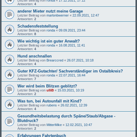
Letzter Beitrag von
ronda
«
17.12.2021, 17:12
Antworten:
4
anderer Mieter nutzt meine Garage
Letzter Beitrag von
marlonbwerner
«
22.09.2021, 12:47
Antworten:
2
Schadensfeststellung
Letzter Beitrag von
ronda
«
09.09.2021, 23:44
Antworten:
8
Wie wichtig ist ein guter Anwalt?
Letzter Beitrag von
ronda
«
16.08.2021, 11:41
Antworten:
4
Hund anschnallen
Letzter Beitrag von
Brearccred
«
26.07.2021, 10:18
Antworten:
4
Guter KFZ-Gutachter/ Sachverständiger im Ostalbkreis?
Letzter Beitrag von
ronda
«
22.07.2021, 16:44
Antworten:
7
Wer wird beim Blitzen geblitzt?
Letzter Beitrag von
ulliB
«
15.03.2021, 10:19
Antworten:
2
Was tun, bei Autounfall mit Kind?
Letzter Beitrag von
rubens
«
26.02.2021, 12:39
Antworten:
4
Gesundheitsbelastung durch Späne/Staub/Abgase -
Blutdruck?
Letzter Beitrag von
MitterMike
«
12.02.2021, 10:47
Antworten:
2
Erfahrungen Fahrtenbuch