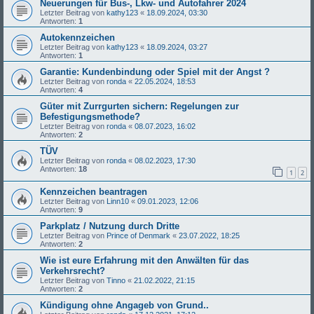
Neuerungen für Bus-, Lkw- und Autofahrer 2024
Letzter Beitrag von
kathy123
«
18.09.2024, 03:30
Antworten:
1
Autokennzeichen
Letzter Beitrag von
kathy123
«
18.09.2024, 03:27
Antworten:
1
Garantie: Kundenbindung oder Spiel mit der Angst ?
Letzter Beitrag von
ronda
«
22.05.2024, 18:53
Antworten:
4
Güter mit Zurrgurten sichern: Regelungen zur
Befestigungsmethode?
Letzter Beitrag von
ronda
«
08.07.2023, 16:02
Antworten:
2
TÜV
Letzter Beitrag von
ronda
«
08.02.2023, 17:30
Antworten:
18
1
2
Kennzeichen beantragen
Letzter Beitrag von
Linn10
«
09.01.2023, 12:06
Antworten:
9
Parkplatz / Nutzung durch Dritte
Letzter Beitrag von
Prince of Denmark
«
23.07.2022, 18:25
Antworten:
2
Wie ist eure Erfahrung mit den Anwälten für das
Verkehrsrecht?
Letzter Beitrag von
Tinno
«
21.02.2022, 21:15
Antworten:
2
Kündigung ohne Angageb von Grund..