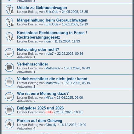
Antworten:
8
Urteile zu Gebrauchtwagen
Letzter Beitrag von
Erik.Ode
«
24.05.2005, 15:35
Mängelhaftung beim Gebrauchtwagen
Letzter Beitrag von
Erik.Ode
«
16.01.2005, 19:19
Kostenlose Rechtsberatung in Foren /
Rechtsberatungsgesetz
Letzter Beitrag von
tom
«
11.12.2004, 11:33
Notwendig oder nicht?
Letzter Beitrag von
Irolu7
«
22.02.2026, 00:36
Antworten:
1
Verkehrsschilder
Letzter Beitrag von
Mathew32
«
15.01.2026, 07:49
Antworten:
1
Verkehrsschilder die nicht jeder kennt
Letzter Beitrag von
Mathew32
«
15.01.2026, 05:19
Antworten:
1
Wie ist eure Meinung dazu?
Letzter Beitrag von
Mifaa
«
28.04.2025, 09:06
Antworten:
2
Bußgelder 2025 und 2026
Letzter Beitrag von
ulliB
«
21.03.2025, 10:18
Parken auf dem Gehweg
Letzter Beitrag von
Ghoully
«
16.12.2024, 10:00
Antworten:
4