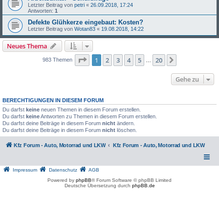
Letzter Beitrag von
petri
«
26.09.2018, 17:24
Antworten:
1
Defekte Glühkerze eingebaut: Kosten?
Letzter Beitrag von
Wotan83
«
19.08.2018, 14:22
Neues Thema
Seite
1
von
20
1
2
3
4
5
20
Nächste
983 Themen
…
Gehe zu
BERECHTIGUNGEN IN DIESEM FORUM
Du darfst
keine
neuen Themen in diesem Forum erstellen.
Du darfst
keine
Antworten zu Themen in diesem Forum erstellen.
Du darfst deine Beiträge in diesem Forum
nicht
ändern.
Du darfst deine Beiträge in diesem Forum
nicht
löschen.
Kfz Forum - Auto, Motorrad und LKW
Kfz Forum - Auto, Motorrad und LKW
Impressum
Datenschutz
AGB
Powered by
phpBB
® Forum Software © phpBB Limited
Deutsche Übersetzung durch
phpBB.de