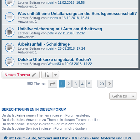
Letzter Beitrag von
petri
«
11.02.2019, 16:58
Antworten:
1
Was enthält eine Unfallanzeige an die Berufsgenossenschaft?
Letzter Beitrag von
rubens
«
13.12.2018, 15:34
Antworten:
1
Unfallversicherung mit Auto am Arbeitsweg
Letzter Beitrag von
petri
«
22.11.2018, 15:32
Antworten:
1
Arbeitsunfall - Schuldfrage
Letzter Beitrag von
petri
«
26.09.2018, 17:24
Antworten:
1
Defekte Glühkerze eingebaut: Kosten?
Letzter Beitrag von
Wotan83
«
19.08.2018, 14:22
Neues Thema
Seite
1
von
20
1
2
3
4
5
20
Nächste
983 Themen
…
Gehe zu
BERECHTIGUNGEN IN DIESEM FORUM
Du darfst
keine
neuen Themen in diesem Forum erstellen.
Du darfst
keine
Antworten zu Themen in diesem Forum erstellen.
Du darfst deine Beiträge in diesem Forum
nicht
ändern.
Du darfst deine Beiträge in diesem Forum
nicht
löschen.
Kfz Forum - Auto, Motorrad und LKW
Kfz Forum - Auto, Motorrad und LKW