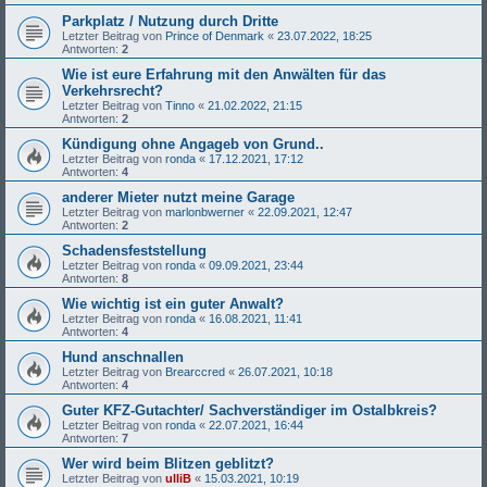
Parkplatz / Nutzung durch Dritte
Letzter Beitrag von
Prince of Denmark
«
23.07.2022, 18:25
Antworten:
2
Wie ist eure Erfahrung mit den Anwälten für das
Verkehrsrecht?
Letzter Beitrag von
Tinno
«
21.02.2022, 21:15
Antworten:
2
Kündigung ohne Angageb von Grund..
Letzter Beitrag von
ronda
«
17.12.2021, 17:12
Antworten:
4
anderer Mieter nutzt meine Garage
Letzter Beitrag von
marlonbwerner
«
22.09.2021, 12:47
Antworten:
2
Schadensfeststellung
Letzter Beitrag von
ronda
«
09.09.2021, 23:44
Antworten:
8
Wie wichtig ist ein guter Anwalt?
Letzter Beitrag von
ronda
«
16.08.2021, 11:41
Antworten:
4
Hund anschnallen
Letzter Beitrag von
Brearccred
«
26.07.2021, 10:18
Antworten:
4
Guter KFZ-Gutachter/ Sachverständiger im Ostalbkreis?
Letzter Beitrag von
ronda
«
22.07.2021, 16:44
Antworten:
7
Wer wird beim Blitzen geblitzt?
Letzter Beitrag von
ulliB
«
15.03.2021, 10:19