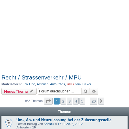
Recht / Strassenverkehr / MPU
Moderatoren:
Erik.Ode
,
Ambush
,
Auto-Chris
,
ulliB
,
tom
,
Eicker
Suche
Erweiterte Suche
Neues Thema
Seite
1
von
20
1
2
3
4
5
20
Nächste
983 Themen
…
Themen
Um-, Ab- und Neuzulassung bei der Zulassungsstelle
Letzter Beitrag von
Konsti4
«
17.10.2022, 22:12
Antworten:
10