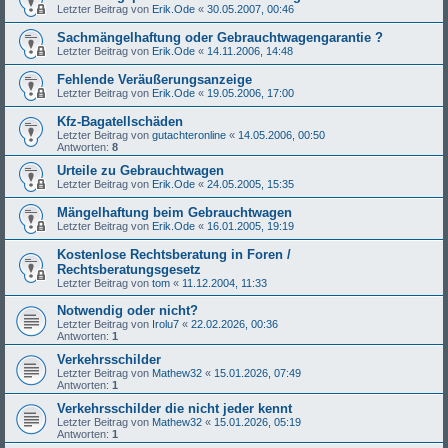
Letzter Beitrag von
Erik.Ode
«
30.05.2007, 00:46
Sachmängelhaftung oder Gebrauchtwagengarantie ?
Letzter Beitrag von
Erik.Ode
«
14.11.2006, 14:48
Fehlende Veräußerungsanzeige
Letzter Beitrag von
Erik.Ode
«
19.05.2006, 17:00
Kfz-Bagatellschäden
Letzter Beitrag von
gutachteronline
«
14.05.2006, 00:50
Antworten:
8
Urteile zu Gebrauchtwagen
Letzter Beitrag von
Erik.Ode
«
24.05.2005, 15:35
Mängelhaftung beim Gebrauchtwagen
Letzter Beitrag von
Erik.Ode
«
16.01.2005, 19:19
Kostenlose Rechtsberatung in Foren /
Rechtsberatungsgesetz
Letzter Beitrag von
tom
«
11.12.2004, 11:33
Notwendig oder nicht?
Letzter Beitrag von
Irolu7
«
22.02.2026, 00:36
Antworten:
1
Verkehrsschilder
Letzter Beitrag von
Mathew32
«
15.01.2026, 07:49
Antworten:
1
Verkehrsschilder die nicht jeder kennt
Letzter Beitrag von
Mathew32
«
15.01.2026, 05:19
Antworten:
1