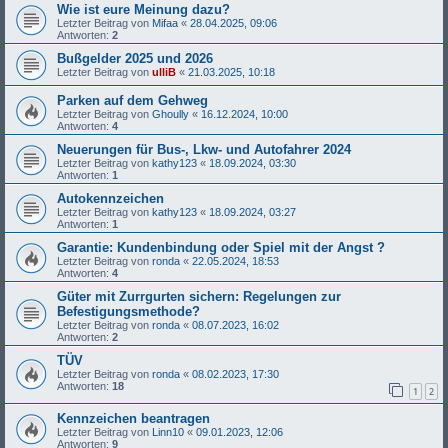
Wie ist eure Meinung dazu?
Letzter Beitrag von
Mifaa
«
28.04.2025, 09:06
Antworten:
2
Bußgelder 2025 und 2026
Letzter Beitrag von
ulliB
«
21.03.2025, 10:18
Parken auf dem Gehweg
Letzter Beitrag von
Ghoully
«
16.12.2024, 10:00
Antworten:
4
Neuerungen für Bus-, Lkw- und Autofahrer 2024
Letzter Beitrag von
kathy123
«
18.09.2024, 03:30
Antworten:
1
Autokennzeichen
Letzter Beitrag von
kathy123
«
18.09.2024, 03:27
Antworten:
1
Garantie: Kundenbindung oder Spiel mit der Angst ?
Letzter Beitrag von
ronda
«
22.05.2024, 18:53
Antworten:
4
Güter mit Zurrgurten sichern: Regelungen zur
Befestigungsmethode?
Letzter Beitrag von
ronda
«
08.07.2023, 16:02
Antworten:
2
TÜV
Letzter Beitrag von
ronda
«
08.02.2023, 17:30
Antworten:
18
1
2
Kennzeichen beantragen
Letzter Beitrag von
Linn10
«
09.01.2023, 12:06
Antworten:
9