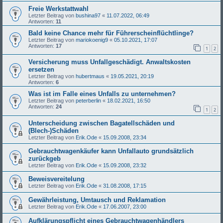
Freie Werkstattwahl
Letzter Beitrag von
bushina97
«
11.07.2022, 06:49
Antworten:
11
Bald keine Chance mehr für Führerscheinflüchtlinge?
Letzter Beitrag von
mariokoenig9
«
05.10.2021, 17:07
Antworten:
17
1
2
Versicherung muss Unfallgeschädigt. Anwaltskosten
ersetzen
Letzter Beitrag von
hubertmaus
«
19.05.2021, 20:19
Antworten:
6
Was ist im Falle eines Unfalls zu unternehmen?
Letzter Beitrag von
peterberlin
«
18.02.2021, 16:50
Antworten:
24
1
2
Unterscheidung zwischen Bagatellschäden und
(Blech-)Schäden
Letzter Beitrag von
Erik.Ode
«
15.09.2008, 23:34
Gebrauchtwagenkäufer kann Unfallauto grundsätzlich
zurückgeb
Letzter Beitrag von
Erik.Ode
«
15.09.2008, 23:32
Beweisvereitelung
Letzter Beitrag von
Erik.Ode
«
31.08.2008, 17:15
Gewährleistung, Umtausch und Reklamation
Letzter Beitrag von
Erik.Ode
«
17.06.2007, 23:00
Aufklärungspflicht eines Gebrauchtwagenhändlers