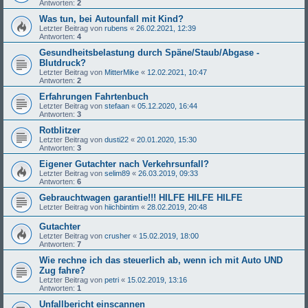
Antworten:
2
Was tun, bei Autounfall mit Kind?
Letzter Beitrag von
rubens
«
26.02.2021, 12:39
Antworten:
4
Gesundheitsbelastung durch Späne/Staub/Abgase -
Blutdruck?
Letzter Beitrag von
MitterMike
«
12.02.2021, 10:47
Antworten:
2
Erfahrungen Fahrtenbuch
Letzter Beitrag von
stefaan
«
05.12.2020, 16:44
Antworten:
3
Rotblitzer
Letzter Beitrag von
dusti22
«
20.01.2020, 15:30
Antworten:
3
Eigener Gutachter nach Verkehrsunfall?
Letzter Beitrag von
selim89
«
26.03.2019, 09:33
Antworten:
6
Gebrauchtwagen garantie!!! HILFE HILFE HILFE
Letzter Beitrag von
hiichbintim
«
28.02.2019, 20:48
Gutachter
Letzter Beitrag von
crusher
«
15.02.2019, 18:00
Antworten:
7
Wie rechne ich das steuerlich ab, wenn ich mit Auto UND
Zug fahre?
Letzter Beitrag von
petri
«
15.02.2019, 13:16
Antworten:
1
Unfallbericht einscannen