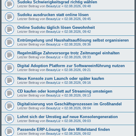
Sudoku Schwierigkeitsgrad richtig wählen
Letzter Beitrag von
BeautyLiz
«
02.08.2026, 09:48
Sudoku ausdrucken statt online lösen
Letzter Beitrag von
BeautyLiz
«
02.08.2026, 09:45
Online Sudoku täglich lösen Gewohnheit
Letzter Beitrag von
BeautyLiz
«
02.08.2026, 09:42
Entrümpelung und Haushaltsauflösung selbst organisieren
Letzter Beitrag von
BeautyLiz
«
02.08.2026, 09:36
Regelmäßige Zahnvorsorge trotz Zeitmangel einhalten
Letzter Beitrag von
BeautyLiz
«
02.08.2026, 09:33
Digital Adoption Platform zur Softwareeinführung nutzen
Letzter Beitrag von
BeautyLiz
«
02.08.2026, 09:21
Neue Konsole zum Launch oder später kaufen
Letzter Beitrag von
BeautyLiz
«
02.08.2026, 09:16
CD kaufen oder komplett auf Streaming umsteigen
Letzter Beitrag von
BeautyLiz
«
02.08.2026, 09:13
Digitalisierung von Geschäftsprozessen im Großhandel
Letzter Beitrag von
BeautyLiz
«
02.08.2026, 09:04
Lohnt sich der Umstieg auf neue Konsolengeneration
Letzter Beitrag von
BeautyLiz
«
02.08.2026, 09:03
Passende ERP-Lösung für den Mittelstand finden
Letzter Beitrag von
BeautyLiz
«
02.08.2026, 09:02