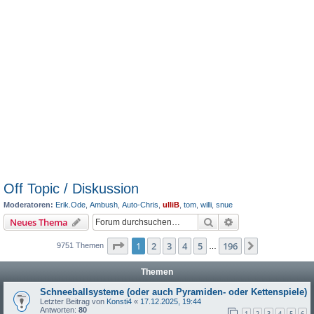
Off Topic / Diskussion
Moderatoren:
Erik.Ode
,
Ambush
,
Auto-Chris
,
ulliB
,
tom
,
willi
,
snue
Suche
Erweiterte Suche
Neues Thema
Seite
1
von
196
1
2
3
4
5
196
Nächste
9751 Themen
…
Themen
Schneeballsysteme (oder auch Pyramiden- oder Kettenspiele)
Letzter Beitrag von
Konsti4
«
17.12.2025, 19:44
Antworten:
80
1
2
3
4
5
6