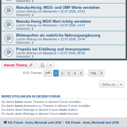
Antworten:
1
Manuka-Honig: MGO- und UMF-Werte verstehen
Letzter Beitrag von
Mustermo
«
22.07.2026, 14:51
Antworten:
1
Manuka Honig MGO Wert richtig verstehen
Letzter Beitrag von
Mustermo
«
22.07.2026, 14:47
Antworten:
1
Blütenpollen als natürliche Nahrungsergänzung
Letzter Beitrag von
Mustermo
«
22.07.2026, 14:40
Antworten:
1
Propolis bei Erkältung und Immunsystem
Letzter Beitrag von
BeautyLiz
«
22.07.2026, 08:39
Antworten:
1
Neues Thema
Seite
1
von
196
1
2
3
4
5
196
Nächste
9751 Themen
…
Gehe zu
BERECHTIGUNGEN IN DIESEM FORUM
Du darfst
keine
neuen Themen in diesem Forum erstellen.
Du darfst
keine
Antworten zu Themen in diesem Forum erstellen.
Du darfst deine Beiträge in diesem Forum
nicht
ändern.
Du darfst deine Beiträge in diesem Forum
nicht
löschen.
Kfz Forum - Auto, Motorrad und LKW
Kfz Forum - Auto, Motorrad und LKW