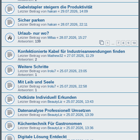
Gabelstapler steigern die Produktivität
Letzter Beitrag von
hakan
«
29.07.2026, 14:09
Sicher parken
Letzter Beitrag von
hakan
«
28.07.2026, 22:11
Urlaub- nur wo?
Letzter Beitrag von
Mifaa
«
28.07.2026, 15:27
Antworten:
139
1
7
8
9
10
…
Konfektionierte Kabel für Industrieanwendungen finden
Letzter Beitrag von
Mathew32
«
27.07.2026, 11:29
Antworten:
2
Weitere Schritte
Letzter Beitrag von
Irolu7
«
25.07.2026, 23:05
Antworten:
1
Mit Leib und Seele
Letzter Beitrag von
Irolu7
«
25.07.2026, 22:58
Antworten:
1
Ostküste Individuell Erkunden
Letzter Beitrag von
BeautyLiz
«
25.07.2026, 13:43
Datenanalyse Professionell Umsetzen
Letzter Beitrag von
BeautyLiz
«
25.07.2026, 13:39
Küchentechnik Für Gastronomen
Letzter Beitrag von
BeautyLiz
«
25.07.2026, 13:36
Digitale Lösung Entdeckt