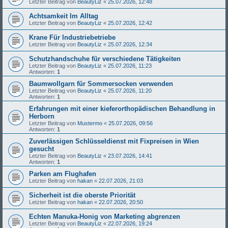
Letzter Beitrag von
BeautyLiz
«
25.07.2026, 12:48
Achtsamkeit Im Alltag
Letzter Beitrag von
BeautyLiz
«
25.07.2026, 12:42
Krane Für Industriebetriebe
Letzter Beitrag von
BeautyLiz
«
25.07.2026, 12:34
Schutzhandschuhe für verschiedene Tätigkeiten
Letzter Beitrag von
BeautyLiz
«
25.07.2026, 11:23
Antworten:
1
Baumwollgarn für Sommersocken verwenden
Letzter Beitrag von
BeautyLiz
«
25.07.2026, 11:20
Antworten:
1
Erfahrungen mit einer kieferorthopädischen Behandlung in
Herborn
Letzter Beitrag von
Mustermo
«
25.07.2026, 09:56
Antworten:
1
Zuverlässigen Schlüsseldienst mit Fixpreisen in Wien
gesucht
Letzter Beitrag von
BeautyLiz
«
23.07.2026, 14:41
Antworten:
1
Parken am Flughafen
Letzter Beitrag von
hakan
«
22.07.2026, 21:03
Sicherheit ist die oberste Priorität
Letzter Beitrag von
hakan
«
22.07.2026, 20:50
Echten Manuka-Honig von Marketing abgrenzen
Letzter Beitrag von
BeautyLiz
«
22.07.2026, 19:24