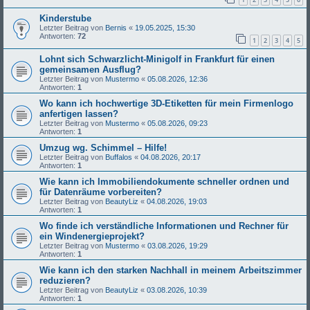
Kinderstube
Letzter Beitrag von
Bernis
«
19.05.2025, 15:30
Antworten:
72
1
2
3
4
5
Lohnt sich Schwarzlicht-Minigolf in Frankfurt für einen
gemeinsamen Ausflug?
Letzter Beitrag von
Mustermo
«
05.08.2026, 12:36
Antworten:
1
Wo kann ich hochwertige 3D-Etiketten für mein Firmenlogo
anfertigen lassen?
Letzter Beitrag von
Mustermo
«
05.08.2026, 09:23
Antworten:
1
Umzug wg. Schimmel – Hilfe!
Letzter Beitrag von
Buffalos
«
04.08.2026, 20:17
Antworten:
1
Wie kann ich Immobiliendokumente schneller ordnen und
für Datenräume vorbereiten?
Letzter Beitrag von
BeautyLiz
«
04.08.2026, 19:03
Antworten:
1
Wo finde ich verständliche Informationen und Rechner für
ein Windenergieprojekt?
Letzter Beitrag von
Mustermo
«
03.08.2026, 19:29
Antworten:
1
Wie kann ich den starken Nachhall in meinem Arbeitszimmer
reduzieren?
Letzter Beitrag von
BeautyLiz
«
03.08.2026, 10:39
Antworten:
1