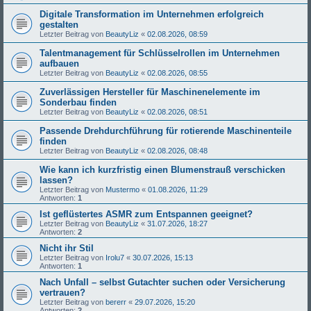
Digitale Transformation im Unternehmen erfolgreich
gestalten
Letzter Beitrag von
BeautyLiz
«
02.08.2026, 08:59
Talentmanagement für Schlüsselrollen im Unternehmen
aufbauen
Letzter Beitrag von
BeautyLiz
«
02.08.2026, 08:55
Zuverlässigen Hersteller für Maschinenelemente im
Sonderbau finden
Letzter Beitrag von
BeautyLiz
«
02.08.2026, 08:51
Passende Drehdurchführung für rotierende Maschinenteile
finden
Letzter Beitrag von
BeautyLiz
«
02.08.2026, 08:48
Wie kann ich kurzfristig einen Blumenstrauß verschicken
lassen?
Letzter Beitrag von
Mustermo
«
01.08.2026, 11:29
Antworten:
1
Ist geflüstertes ASMR zum Entspannen geeignet?
Letzter Beitrag von
BeautyLiz
«
31.07.2026, 18:27
Antworten:
2
Nicht ihr Stil
Letzter Beitrag von
Irolu7
«
30.07.2026, 15:13
Antworten:
1
Nach Unfall – selbst Gutachter suchen oder Versicherung
vertrauen?
Letzter Beitrag von
bererr
«
29.07.2026, 15:20
Antworten:
2