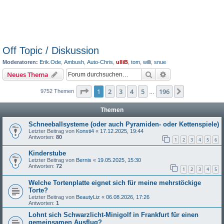
Off Topic / Diskussion
Moderatoren:
Erik.Ode
,
Ambush
,
Auto-Chris
,
ulliB
,
tom
,
willi
,
snue
Suche
Erweiterte Suche
Neues Thema
Seite
1
von
196
1
2
3
4
5
196
Nächste
9752 Themen
…
Themen
Schneeballsysteme (oder auch Pyramiden- oder Kettenspiele)
Letzter Beitrag von
Konsti4
«
17.12.2025, 19:44
Antworten:
80
1
2
3
4
5
6
Kinderstube
Letzter Beitrag von
Bernis
«
19.05.2025, 15:30
Antworten:
72
1
2
3
4
5
Welche Tortenplatte eignet sich für meine mehrstöckige
Torte?
Letzter Beitrag von
BeautyLiz
«
06.08.2026, 17:26
Antworten:
1
Lohnt sich Schwarzlicht-Minigolf in Frankfurt für einen
gemeinsamen Ausflug?