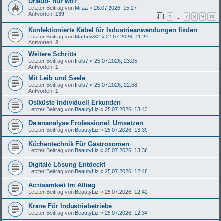
Urlaub- nur wo?
Letzter Beitrag von
Mifaa
«
28.07.2026, 15:27
Antworten:
139
1
7
8
9
10
…
Konfektionierte Kabel für Industrieanwendungen finden
Letzter Beitrag von
Mathew32
«
27.07.2026, 11:29
Antworten:
2
Weitere Schritte
Letzter Beitrag von
Irolu7
«
25.07.2026, 23:05
Antworten:
1
Mit Leib und Seele
Letzter Beitrag von
Irolu7
«
25.07.2026, 22:58
Antworten:
1
Ostküste Individuell Erkunden
Letzter Beitrag von
BeautyLiz
«
25.07.2026, 13:43
Datenanalyse Professionell Umsetzen
Letzter Beitrag von
BeautyLiz
«
25.07.2026, 13:39
Küchentechnik Für Gastronomen
Letzter Beitrag von
BeautyLiz
«
25.07.2026, 13:36
Digitale Lösung Entdeckt
Letzter Beitrag von
BeautyLiz
«
25.07.2026, 12:48
Achtsamkeit Im Alltag
Letzter Beitrag von
BeautyLiz
«
25.07.2026, 12:42
Krane Für Industriebetriebe
Letzter Beitrag von
BeautyLiz
«
25.07.2026, 12:34