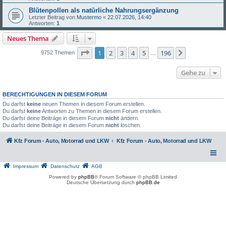
Blütenpollen als natürliche Nahrungsergänzung
Letzter Beitrag von
Mustermo
«
22.07.2026, 14:40
Antworten:
1
Neues Thema
Seite
1
von
196
1
2
3
4
5
196
Nächste
9752 Themen
…
Gehe zu
BERECHTIGUNGEN IN DIESEM FORUM
Du darfst
keine
neuen Themen in diesem Forum erstellen.
Du darfst
keine
Antworten zu Themen in diesem Forum erstellen.
Du darfst deine Beiträge in diesem Forum
nicht
ändern.
Du darfst deine Beiträge in diesem Forum
nicht
löschen.
Kfz Forum - Auto, Motorrad und LKW
Kfz Forum - Auto, Motorrad und LKW
Impressum
Datenschutz
AGB
Powered by
phpBB
® Forum Software © phpBB Limited
Deutsche Übersetzung durch
phpBB.de