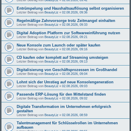
Entrümpelung und Haushaltsauflösung selbst organisieren
Letzter Beitrag von
BeautyLiz
«
02.08.2026, 09:36
Regelmäßige Zahnvorsorge trotz Zeitmangel einhalten
Letzter Beitrag von
BeautyLiz
«
02.08.2026, 09:33
Digital Adoption Platform zur Softwareeinführung nutzen
Letzter Beitrag von
BeautyLiz
«
02.08.2026, 09:21
Neue Konsole zum Launch oder später kaufen
Letzter Beitrag von
BeautyLiz
«
02.08.2026, 09:16
CD kaufen oder komplett auf Streaming umsteigen
Letzter Beitrag von
BeautyLiz
«
02.08.2026, 09:13
Digitalisierung von Geschäftsprozessen im Großhandel
Letzter Beitrag von
BeautyLiz
«
02.08.2026, 09:04
Lohnt sich der Umstieg auf neue Konsolengeneration
Letzter Beitrag von
BeautyLiz
«
02.08.2026, 09:03
Passende ERP-Lösung für den Mittelstand finden
Letzter Beitrag von
BeautyLiz
«
02.08.2026, 09:02
Digitale Transformation im Unternehmen erfolgreich
gestalten
Letzter Beitrag von
BeautyLiz
«
02.08.2026, 08:59
Talentmanagement für Schlüsselrollen im Unternehmen
aufbauen