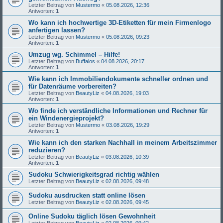
Letzter Beitrag von
Mustermo
«
05.08.2026, 12:36
Antworten:
1
Wo kann ich hochwertige 3D-Etiketten für mein Firmenlogo
anfertigen lassen?
Letzter Beitrag von
Mustermo
«
05.08.2026, 09:23
Antworten:
1
Umzug wg. Schimmel – Hilfe!
Letzter Beitrag von
Buffalos
«
04.08.2026, 20:17
Antworten:
1
Wie kann ich Immobiliendokumente schneller ordnen und
für Datenräume vorbereiten?
Letzter Beitrag von
BeautyLiz
«
04.08.2026, 19:03
Antworten:
1
Wo finde ich verständliche Informationen und Rechner für
ein Windenergieprojekt?
Letzter Beitrag von
Mustermo
«
03.08.2026, 19:29
Antworten:
1
Wie kann ich den starken Nachhall in meinem Arbeitszimmer
reduzieren?
Letzter Beitrag von
BeautyLiz
«
03.08.2026, 10:39
Antworten:
1
Sudoku Schwierigkeitsgrad richtig wählen
Letzter Beitrag von
BeautyLiz
«
02.08.2026, 09:48
Sudoku ausdrucken statt online lösen
Letzter Beitrag von
BeautyLiz
«
02.08.2026, 09:45
Online Sudoku täglich lösen Gewohnheit
Letzter Beitrag von
BeautyLiz
«
02.08.2026, 09:42