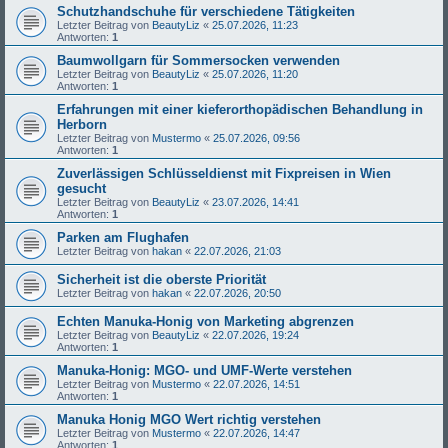
Schutzhandschuhe für verschiedene Tätigkeiten
Letzter Beitrag von
BeautyLiz
«
25.07.2026, 11:23
Antworten:
1
Baumwollgarn für Sommersocken verwenden
Letzter Beitrag von
BeautyLiz
«
25.07.2026, 11:20
Antworten:
1
Erfahrungen mit einer kieferorthopädischen Behandlung in
Herborn
Letzter Beitrag von
Mustermo
«
25.07.2026, 09:56
Antworten:
1
Zuverlässigen Schlüsseldienst mit Fixpreisen in Wien
gesucht
Letzter Beitrag von
BeautyLiz
«
23.07.2026, 14:41
Antworten:
1
Parken am Flughafen
Letzter Beitrag von
hakan
«
22.07.2026, 21:03
Sicherheit ist die oberste Priorität
Letzter Beitrag von
hakan
«
22.07.2026, 20:50
Echten Manuka-Honig von Marketing abgrenzen
Letzter Beitrag von
BeautyLiz
«
22.07.2026, 19:24
Antworten:
1
Manuka-Honig: MGO- und UMF-Werte verstehen
Letzter Beitrag von
Mustermo
«
22.07.2026, 14:51
Antworten:
1
Manuka Honig MGO Wert richtig verstehen
Letzter Beitrag von
Mustermo
«
22.07.2026, 14:47
Antworten:
1