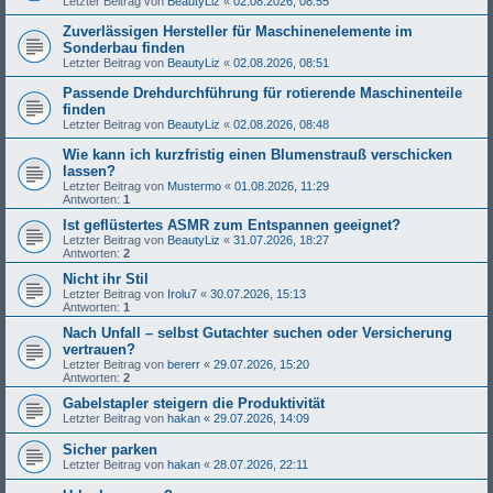
Letzter Beitrag von
BeautyLiz
«
02.08.2026, 08:55
Zuverlässigen Hersteller für Maschinenelemente im
Sonderbau finden
Letzter Beitrag von
BeautyLiz
«
02.08.2026, 08:51
Passende Drehdurchführung für rotierende Maschinenteile
finden
Letzter Beitrag von
BeautyLiz
«
02.08.2026, 08:48
Wie kann ich kurzfristig einen Blumenstrauß verschicken
lassen?
Letzter Beitrag von
Mustermo
«
01.08.2026, 11:29
Antworten:
1
Ist geflüstertes ASMR zum Entspannen geeignet?
Letzter Beitrag von
BeautyLiz
«
31.07.2026, 18:27
Antworten:
2
Nicht ihr Stil
Letzter Beitrag von
Irolu7
«
30.07.2026, 15:13
Antworten:
1
Nach Unfall – selbst Gutachter suchen oder Versicherung
vertrauen?
Letzter Beitrag von
bererr
«
29.07.2026, 15:20
Antworten:
2
Gabelstapler steigern die Produktivität
Letzter Beitrag von
hakan
«
29.07.2026, 14:09
Sicher parken
Letzter Beitrag von
hakan
«
28.07.2026, 22:11