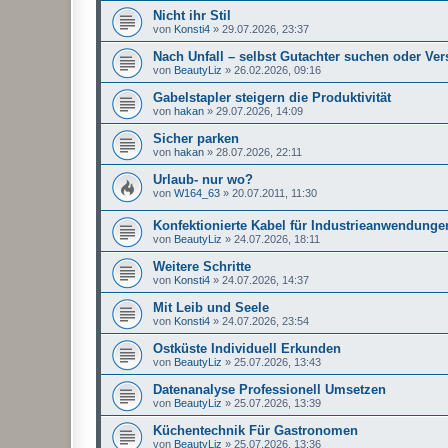
Nicht ihr Stil
von
Konsti4
»
29.07.2026, 23:37
Nach Unfall – selbst Gutachter suchen oder Ve
von
BeautyLiz
»
26.02.2026, 09:16
Gabelstapler steigern die Produktivität
von
hakan
»
29.07.2026, 14:09
Sicher parken
von
hakan
»
28.07.2026, 22:11
Urlaub- nur wo?
von
W164_63
»
20.07.2011, 11:30
Konfektionierte Kabel für Industrieanwendunge
von
BeautyLiz
»
24.07.2026, 18:11
Weitere Schritte
von
Konsti4
»
24.07.2026, 14:37
Mit Leib und Seele
von
Konsti4
»
24.07.2026, 23:54
Ostküste Individuell Erkunden
von
BeautyLiz
»
25.07.2026, 13:43
Datenanalyse Professionell Umsetzen
von
BeautyLiz
»
25.07.2026, 13:39
Küchentechnik Für Gastronomen
von
BeautyLiz
»
25.07.2026, 13:36