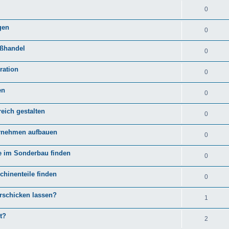
0
gen
0
oßhandel
0
ration
0
en
0
eich gestalten
0
ernehmen aufbauen
0
te im Sonderbau finden
0
hinenteile finden
0
erschicken lassen?
1
t?
2