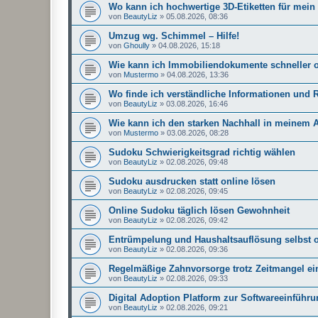
Wo kann ich hochwertige 3D-Etiketten für mein
von
BeautyLiz
»
05.08.2026, 08:36
Umzug wg. Schimmel – Hilfe!
von
Ghoully
»
04.08.2026, 15:18
Wie kann ich Immobiliendokumente schneller o
von
Mustermo
»
04.08.2026, 13:36
Wo finde ich verständliche Informationen und 
von
BeautyLiz
»
03.08.2026, 16:46
Wie kann ich den starken Nachhall in meinem 
von
Mustermo
»
03.08.2026, 08:28
Sudoku Schwierigkeitsgrad richtig wählen
von
BeautyLiz
»
02.08.2026, 09:48
Sudoku ausdrucken statt online lösen
von
BeautyLiz
»
02.08.2026, 09:45
Online Sudoku täglich lösen Gewohnheit
von
BeautyLiz
»
02.08.2026, 09:42
Entrümpelung und Haushaltsauflösung selbst o
von
BeautyLiz
»
02.08.2026, 09:36
Regelmäßige Zahnvorsorge trotz Zeitmangel ei
von
BeautyLiz
»
02.08.2026, 09:33
Digital Adoption Platform zur Softwareeinführ
von
BeautyLiz
»
02.08.2026, 09:21