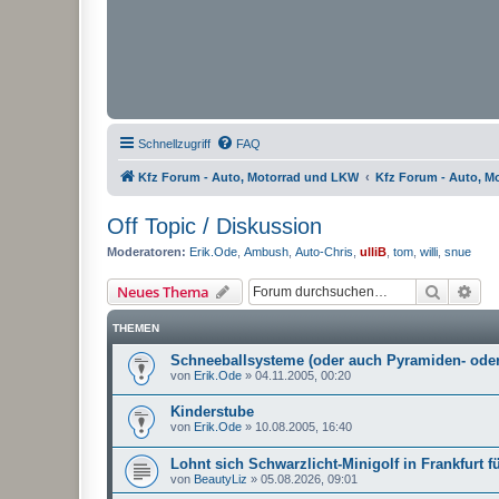
Schnellzugriff
FAQ
Kfz Forum - Auto, Motorrad und LKW
Kfz Forum - Auto, M
Off Topic / Diskussion
Moderatoren:
Erik.Ode
,
Ambush
,
Auto-Chris
,
ulliB
,
tom
,
willi
,
snue
Suche
Erw
Neues Thema
THEMEN
Schneeballsysteme (oder auch Pyramiden- oder
von
Erik.Ode
»
04.11.2005, 00:20
Kinderstube
von
Erik.Ode
»
10.08.2005, 16:40
Lohnt sich Schwarzlicht-Minigolf in Frankfurt
von
BeautyLiz
»
05.08.2026, 09:01