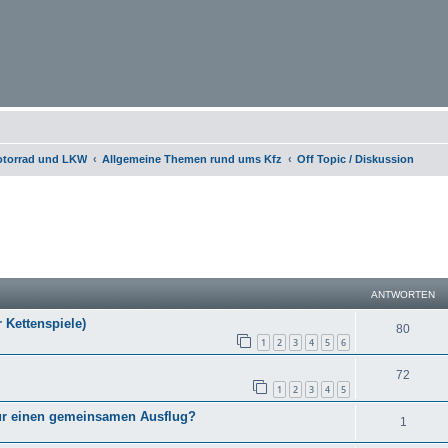
otorrad und LKW
Allgemeine Themen rund ums Kfz
Off Topic / Diskussion
eiterte Suche
ANTWORTEN
 Kettenspiele)
80
1
2
3
4
5
6
72
1
2
3
4
5
 für einen gemeinsamen Ausflug?
1