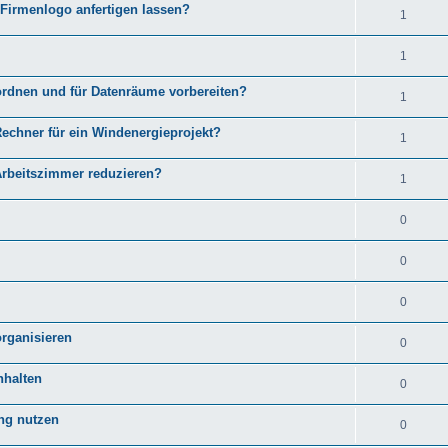
 Firmenlogo anfertigen lassen?
1
1
rdnen und für Datenräume vorbereiten?
1
Rechner für ein Windenergieprojekt?
1
Arbeitszimmer reduzieren?
1
0
0
0
rganisieren
0
nhalten
0
ung nutzen
0