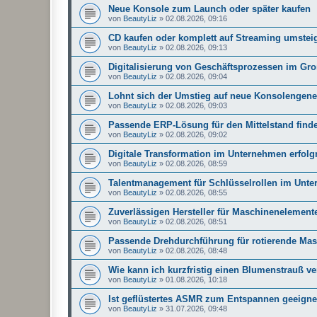
Neue Konsole zum Launch oder später kaufen
von
BeautyLiz
»
02.08.2026, 09:16
CD kaufen oder komplett auf Streaming umstei
von
BeautyLiz
»
02.08.2026, 09:13
Digitalisierung von Geschäftsprozessen im Gr
von
BeautyLiz
»
02.08.2026, 09:04
Lohnt sich der Umstieg auf neue Konsolengene
von
BeautyLiz
»
02.08.2026, 09:03
Passende ERP-Lösung für den Mittelstand find
von
BeautyLiz
»
02.08.2026, 09:02
Digitale Transformation im Unternehmen erfolgr
von
BeautyLiz
»
02.08.2026, 08:59
Talentmanagement für Schlüsselrollen im Unt
von
BeautyLiz
»
02.08.2026, 08:55
Zuverlässigen Hersteller für Maschinenelemen
von
BeautyLiz
»
02.08.2026, 08:51
Passende Drehdurchführung für rotierende Masc
von
BeautyLiz
»
02.08.2026, 08:48
Wie kann ich kurzfristig einen Blumenstrauß v
von
BeautyLiz
»
01.08.2026, 10:18
Ist geflüstertes ASMR zum Entspannen geeigne
von
BeautyLiz
»
31.07.2026, 09:48