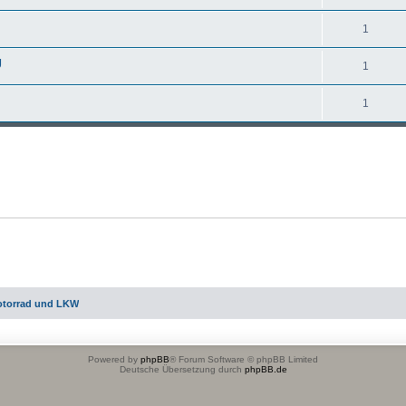
1
g
1
1
otorrad und LKW
Powered by
phpBB
® Forum Software © phpBB Limited
Deutsche Übersetzung durch
phpBB.de