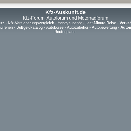
Kfz-Auskunft.de
Kfz-Forum, Autoforum und Motorradforum
utz
-
Kfz-Versicherungsvergleich
-
Handyzubehör
-
Last-Minute-Reise
-
Verke
ulferien
-
Bußgeldkatalog
-
Autobörse
-
Autozubehör
-
Autobewertung
-
Autom
Routenplaner