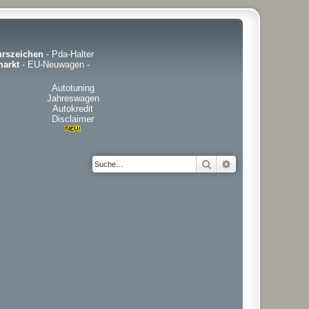
hrszeichen
-
Pda-Halter
arkt
-
EU-Neuwagen
-
Autotuning
Jahreswagen
Autokredit
Disclaimer
Suche
Erweiterte Suche