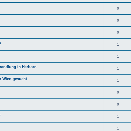
0
0
0
n
1
1
ehandlung in Herborn
1
in Wien gesucht
1
0
0
n
1
1