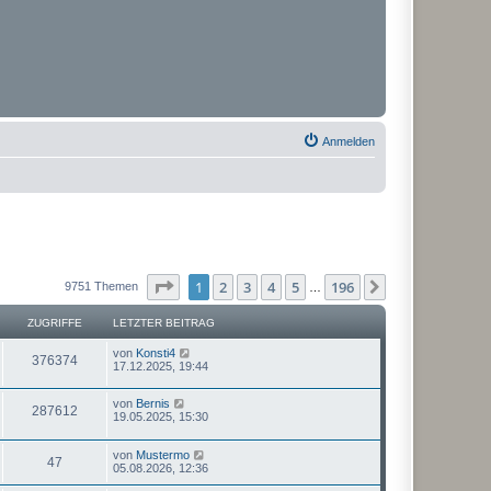
Anmelden
Seite
1
von
196
1
2
3
4
5
196
Nächste
9751 Themen
…
ZUGRIFFE
LETZTER BEITRAG
von
Konsti4
376374
17.12.2025, 19:44
von
Bernis
287612
19.05.2025, 15:30
von
Mustermo
47
05.08.2026, 12:36