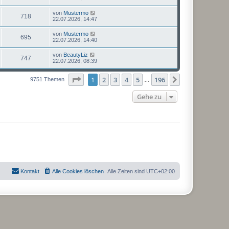
von
Mustermo
718
22.07.2026, 14:47
von
Mustermo
695
22.07.2026, 14:40
von
BeautyLiz
747
22.07.2026, 08:39
Seite
1
von
196
1
2
3
4
5
196
Nächste
9751 Themen
…
Gehe zu
Kontakt
Alle Cookies löschen
Alle Zeiten sind
UTC+02:00