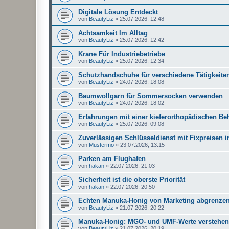
Digitale Lösung Entdeckt
von
BeautyLiz
»
25.07.2026, 12:48
Achtsamkeit Im Alltag
von
BeautyLiz
»
25.07.2026, 12:42
Krane Für Industriebetriebe
von
BeautyLiz
»
25.07.2026, 12:34
Schutzhandschuhe für verschiedene Tätigkeite
von
BeautyLiz
»
24.07.2026, 18:08
Baumwollgarn für Sommersocken verwenden
von
BeautyLiz
»
24.07.2026, 18:02
Erfahrungen mit einer kieferorthopädischen B
von
BeautyLiz
»
25.07.2026, 09:08
Zuverlässigen Schlüsseldienst mit Fixpreisen 
von
Mustermo
»
23.07.2026, 13:15
Parken am Flughafen
von
hakan
»
22.07.2026, 21:03
Sicherheit ist die oberste Priorität
von
hakan
»
22.07.2026, 20:50
Echten Manuka-Honig von Marketing abgrenze
von
BeautyLiz
»
21.07.2026, 20:22
Manuka-Honig: MGO- und UMF-Werte verstehen
von
BeautyLiz
»
21.07.2026, 20:19