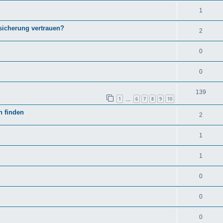
1
rsicherung vertrauen?
2
0
0
139
1
6
7
8
9
10
…
n finden
2
1
1
0
0
0