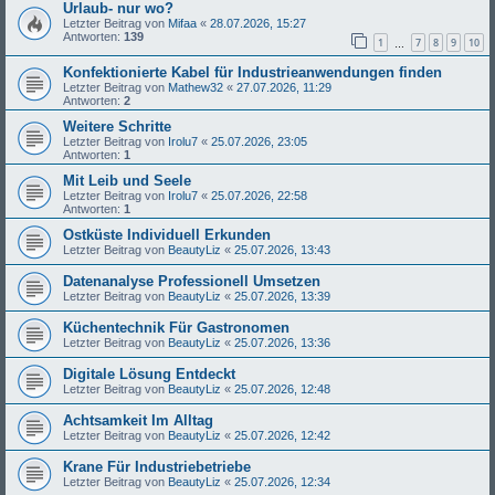
Urlaub- nur wo?
Letzter Beitrag von
Mifaa
«
28.07.2026, 15:27
Antworten:
139
1
7
8
9
10
…
Konfektionierte Kabel für Industrieanwendungen finden
Letzter Beitrag von
Mathew32
«
27.07.2026, 11:29
Antworten:
2
Weitere Schritte
Letzter Beitrag von
Irolu7
«
25.07.2026, 23:05
Antworten:
1
Mit Leib und Seele
Letzter Beitrag von
Irolu7
«
25.07.2026, 22:58
Antworten:
1
Ostküste Individuell Erkunden
Letzter Beitrag von
BeautyLiz
«
25.07.2026, 13:43
Datenanalyse Professionell Umsetzen
Letzter Beitrag von
BeautyLiz
«
25.07.2026, 13:39
Küchentechnik Für Gastronomen
Letzter Beitrag von
BeautyLiz
«
25.07.2026, 13:36
Digitale Lösung Entdeckt
Letzter Beitrag von
BeautyLiz
«
25.07.2026, 12:48
Achtsamkeit Im Alltag
Letzter Beitrag von
BeautyLiz
«
25.07.2026, 12:42
Krane Für Industriebetriebe
Letzter Beitrag von
BeautyLiz
«
25.07.2026, 12:34