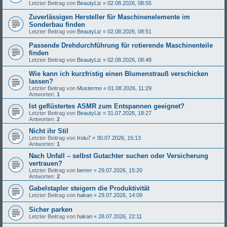
Letzter Beitrag von
BeautyLiz
«
02.08.2026, 08:55
Zuverlässigen Hersteller für Maschinenelemente im
Sonderbau finden
Letzter Beitrag von
BeautyLiz
«
02.08.2026, 08:51
Passende Drehdurchführung für rotierende Maschinenteile
finden
Letzter Beitrag von
BeautyLiz
«
02.08.2026, 08:48
Wie kann ich kurzfristig einen Blumenstrauß verschicken
lassen?
Letzter Beitrag von
Mustermo
«
01.08.2026, 11:29
Antworten:
1
Ist geflüstertes ASMR zum Entspannen geeignet?
Letzter Beitrag von
BeautyLiz
«
31.07.2026, 18:27
Antworten:
2
Nicht ihr Stil
Letzter Beitrag von
Irolu7
«
30.07.2026, 15:13
Antworten:
1
Nach Unfall – selbst Gutachter suchen oder Versicherung
vertrauen?
Letzter Beitrag von
bererr
«
29.07.2026, 15:20
Antworten:
2
Gabelstapler steigern die Produktivität
Letzter Beitrag von
hakan
«
29.07.2026, 14:09
Sicher parken
Letzter Beitrag von
hakan
«
28.07.2026, 22:11