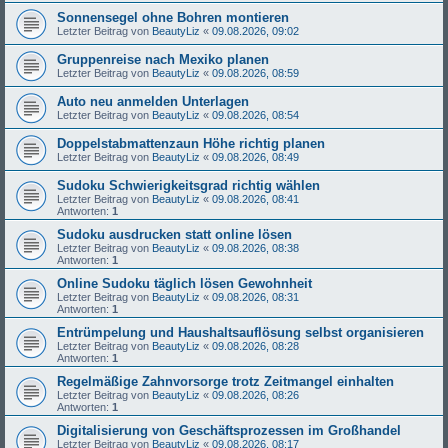
Sonnensegel ohne Bohren montieren
Letzter Beitrag von
BeautyLiz
«
09.08.2026, 09:02
Gruppenreise nach Mexiko planen
Letzter Beitrag von
BeautyLiz
«
09.08.2026, 08:59
Auto neu anmelden Unterlagen
Letzter Beitrag von
BeautyLiz
«
09.08.2026, 08:54
Doppelstabmattenzaun Höhe richtig planen
Letzter Beitrag von
BeautyLiz
«
09.08.2026, 08:49
Sudoku Schwierigkeitsgrad richtig wählen
Letzter Beitrag von
BeautyLiz
«
09.08.2026, 08:41
Antworten:
1
Sudoku ausdrucken statt online lösen
Letzter Beitrag von
BeautyLiz
«
09.08.2026, 08:38
Antworten:
1
Online Sudoku täglich lösen Gewohnheit
Letzter Beitrag von
BeautyLiz
«
09.08.2026, 08:31
Antworten:
1
Entrümpelung und Haushaltsauflösung selbst organisieren
Letzter Beitrag von
BeautyLiz
«
09.08.2026, 08:28
Antworten:
1
Regelmäßige Zahnvorsorge trotz Zeitmangel einhalten
Letzter Beitrag von
BeautyLiz
«
09.08.2026, 08:26
Antworten:
1
Digitalisierung von Geschäftsprozessen im Großhandel
Letzter Beitrag von
BeautyLiz
«
09.08.2026, 08:17