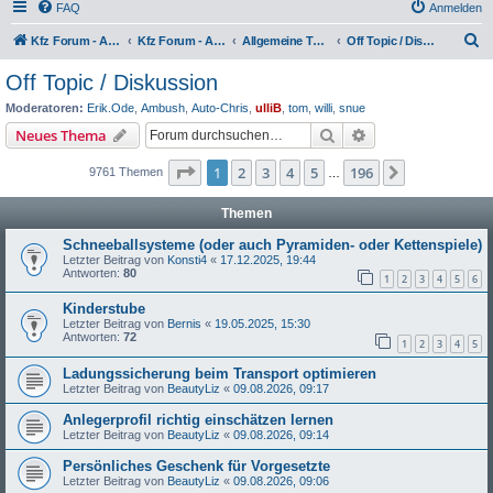
FAQ
Anmelden
S
Kfz Forum - Auto, Motorrad und LKW
Kfz Forum - Auto, Motorrad und LKW
Allgemeine Themen rund ums Kfz
Off Topic / Diskussion
u
Off Topic / Diskussion
c
Moderatoren:
Erik.Ode
,
Ambush
,
Auto-Chris
,
ulliB
,
tom
,
willi
,
snue
h
Suche
Erweiterte Suche
Neues Thema
e
Seite
1
von
196
1
2
3
4
5
196
Nächste
9761 Themen
…
Themen
Schneeballsysteme (oder auch Pyramiden- oder Kettenspiele)
Letzter Beitrag von
Konsti4
«
17.12.2025, 19:44
Antworten:
80
1
2
3
4
5
6
Kinderstube
Letzter Beitrag von
Bernis
«
19.05.2025, 15:30
Antworten:
72
1
2
3
4
5
Ladungssicherung beim Transport optimieren
Letzter Beitrag von
BeautyLiz
«
09.08.2026, 09:17
Anlegerprofil richtig einschätzen lernen
Letzter Beitrag von
BeautyLiz
«
09.08.2026, 09:14
Persönliches Geschenk für Vorgesetzte
Letzter Beitrag von
BeautyLiz
«
09.08.2026, 09:06