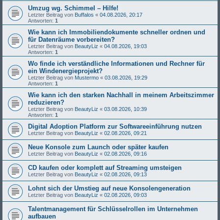
Umzug wg. Schimmel – Hilfe!
Letzter Beitrag von
Buffalos
«
04.08.2026, 20:17
Antworten:
1
Wie kann ich Immobiliendokumente schneller ordnen und
für Datenräume vorbereiten?
Letzter Beitrag von
BeautyLiz
«
04.08.2026, 19:03
Antworten:
1
Wo finde ich verständliche Informationen und Rechner für
ein Windenergieprojekt?
Letzter Beitrag von
Mustermo
«
03.08.2026, 19:29
Antworten:
1
Wie kann ich den starken Nachhall in meinem Arbeitszimmer
reduzieren?
Letzter Beitrag von
BeautyLiz
«
03.08.2026, 10:39
Antworten:
1
Digital Adoption Platform zur Softwareeinführung nutzen
Letzter Beitrag von
BeautyLiz
«
02.08.2026, 09:21
Neue Konsole zum Launch oder später kaufen
Letzter Beitrag von
BeautyLiz
«
02.08.2026, 09:16
CD kaufen oder komplett auf Streaming umsteigen
Letzter Beitrag von
BeautyLiz
«
02.08.2026, 09:13
Lohnt sich der Umstieg auf neue Konsolengeneration
Letzter Beitrag von
BeautyLiz
«
02.08.2026, 09:03
Talentmanagement für Schlüsselrollen im Unternehmen
aufbauen