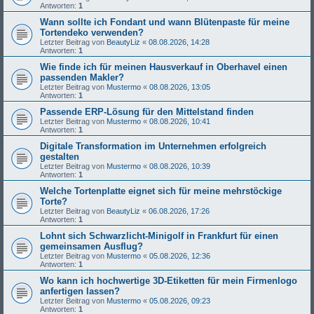
Antworten:
1
Wann sollte ich Fondant und wann Blütenpaste für meine
Tortendeko verwenden?
Letzter Beitrag von
BeautyLiz
«
08.08.2026, 14:28
Antworten:
1
Wie finde ich für meinen Hausverkauf in Oberhavel einen
passenden Makler?
Letzter Beitrag von
Mustermo
«
08.08.2026, 13:05
Antworten:
1
Passende ERP-Lösung für den Mittelstand finden
Letzter Beitrag von
Mustermo
«
08.08.2026, 10:41
Antworten:
1
Digitale Transformation im Unternehmen erfolgreich
gestalten
Letzter Beitrag von
Mustermo
«
08.08.2026, 10:39
Antworten:
1
Welche Tortenplatte eignet sich für meine mehrstöckige
Torte?
Letzter Beitrag von
BeautyLiz
«
06.08.2026, 17:26
Antworten:
1
Lohnt sich Schwarzlicht-Minigolf in Frankfurt für einen
gemeinsamen Ausflug?
Letzter Beitrag von
Mustermo
«
05.08.2026, 12:36
Antworten:
1
Wo kann ich hochwertige 3D-Etiketten für mein Firmenlogo
anfertigen lassen?
Letzter Beitrag von
Mustermo
«
05.08.2026, 09:23
Antworten:
1