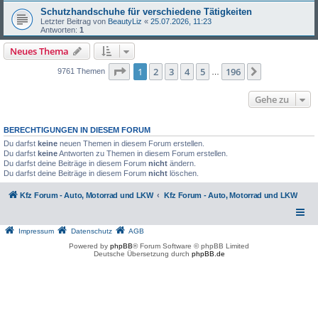
Schutzhandschuhe für verschiedene Tätigkeiten
Letzter Beitrag von
BeautyLiz
«
25.07.2026, 11:23
Antworten:
1
Neues Thema
Seite
1
von
196
1
2
3
4
5
196
Nächste
9761 Themen
…
Gehe zu
BERECHTIGUNGEN IN DIESEM FORUM
Du darfst
keine
neuen Themen in diesem Forum erstellen.
Du darfst
keine
Antworten zu Themen in diesem Forum erstellen.
Du darfst deine Beiträge in diesem Forum
nicht
ändern.
Du darfst deine Beiträge in diesem Forum
nicht
löschen.
Kfz Forum - Auto, Motorrad und LKW
Kfz Forum - Auto, Motorrad und LKW
Impressum
Datenschutz
AGB
Powered by
phpBB
® Forum Software © phpBB Limited
Deutsche Übersetzung durch
phpBB.de