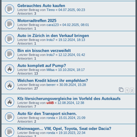
Gebrauchtes Auto kaufen
Letzter Beitrag von
Tinno
«
04.07.2025, 00:23
Antworten:
3
Motorradtreffen 2025
Letzter Beitrag von
cara123
«
04.02.2025, 08:01
Antworten:
1
Auto in Zürich in den Verkauf bringen
Letzter Beitrag von
Irolu7
«
19.12.2024, 18:13
Antworten:
1
Bin ein bisschen verzweifelt
Letzter Beitrag von
Irolu7
«
12.12.2024, 01:42
Antworten:
1
Auto komplett auf Pump?
Letzter Beitrag von
Mifaa
«
10.10.2024, 18:17
Antworten:
13
Welchen Kredit könnt ihr empfehlen?
Letzter Beitrag von
bererr
«
30.09.2024, 15:28
Antworten:
27
1
2
Kfz-Versicherungsvergleiche im Vorfeld des Autokaufs
Letzter Beitrag von
ulliB
«
12.08.2024, 12:38
Antworten:
7
Auto für den Transport sichern.
Letzter Beitrag von
ronda
«
15.01.2024, 21:09
Antworten:
2
Kleinwagen... VW, Opel, Toyota, Seat oder Dacia?
Letzter Beitrag von
ronda
«
19.10.2023, 22:34
Antworten:
2