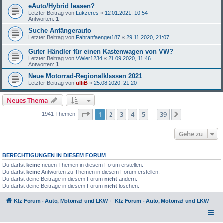
eAuto/Hybrid leasen?
Letzter Beitrag von
Lukzeres
«
12.01.2021, 10:54
Antworten:
1
Suche Anfängerauto
Letzter Beitrag von
Fahranfaenger187
«
29.11.2020, 21:07
Guter Händler für einen Kastenwagen von VW?
Letzter Beitrag von
VWler1234
«
21.09.2020, 11:46
Antworten:
1
Neue Motorrad-Regionalklassen 2021
Letzter Beitrag von
ulliB
«
25.08.2020, 21:20
Neues Thema
Seite
1
von
39
1
2
3
4
5
39
Nächste
1941 Themen
…
Gehe zu
BERECHTIGUNGEN IN DIESEM FORUM
Du darfst
keine
neuen Themen in diesem Forum erstellen.
Du darfst
keine
Antworten zu Themen in diesem Forum erstellen.
Du darfst deine Beiträge in diesem Forum
nicht
ändern.
Du darfst deine Beiträge in diesem Forum
nicht
löschen.
Kfz Forum - Auto, Motorrad und LKW
Kfz Forum - Auto, Motorrad und LKW