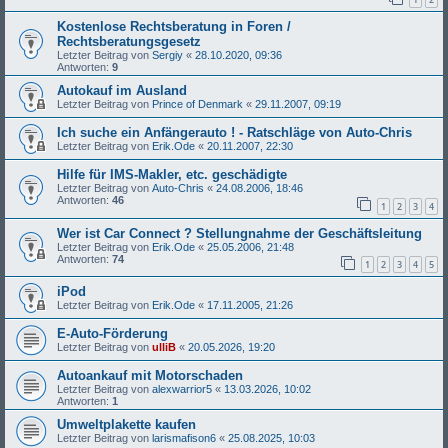
Kostenlose Rechtsberatung in Foren /
Rechtsberatungsgesetz
Letzter Beitrag von
Sergiy
«
28.10.2020, 09:36
Antworten:
9
Autokauf im Ausland
Letzter Beitrag von
Prince of Denmark
«
29.11.2007, 09:19
Ich suche ein Anfängerauto ! - Ratschläge von Auto-Chris
Letzter Beitrag von
Erik.Ode
«
20.11.2007, 22:30
Hilfe für IMS-Makler, etc. geschädigte
Letzter Beitrag von
Auto-Chris
«
24.08.2006, 18:46
Antworten:
46
1
2
3
4
Wer ist Car Connect ? Stellungnahme der Geschäftsleitung
Letzter Beitrag von
Erik.Ode
«
25.05.2006, 21:48
Antworten:
74
1
2
3
4
5
iPod
Letzter Beitrag von
Erik.Ode
«
17.11.2005, 21:26
E-Auto-Förderung
Letzter Beitrag von
ulliB
«
20.05.2026, 19:20
Autoankauf mit Motorschaden
Letzter Beitrag von
alexwarrior5
«
13.03.2026, 10:02
Antworten:
1
Umweltplakette kaufen
Letzter Beitrag von
larismafison6
«
25.08.2025, 10:03