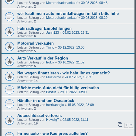
Letzter Beitrag von
Motorschadenankauf
«
30.03.2023, 08:43
Antworten:
2
wer kauft mein auto mit unfallwagen in köln bitte hilfe
Letzter Beitrag von
Motorschadenankauf
«
30.03.2023, 08:29
Antworten:
2
Fahrradträger Empfehlungen
Letzter Beitrag von
Jann123
«
08.02.2023, 23:31
Antworten:
6
Motorrad verkaufen
Letzter Beitrag von
Tinno
«
30.12.2022, 13:05
Antworten:
5
Auto Verkauf in der Region
Letzter Beitrag von
Irolu7
«
30.10.2022, 21:52
Antworten:
5
Neuwagen finanzieren - wie habt ihr es gemacht?
Letzter Beitrag von
Mustermo
«
24.07.2022, 13:53
Antworten:
14
Möchte mein Auto nicht für billig verkaufen
Letzter Beitrag von
Bastus
«
29.06.2022, 13:00
Händler in und um Osnabrück
Letzter Beitrag von
herrkanoglu
«
15.05.2022, 23:09
Antworten:
2
Autoschlüssel verloren.
Letzter Beitrag von
Hewdig7
«
02.05.2022, 11:11
Antworten:
19
1
2
Firmenauto - wie Kaufpreis aufteilen?