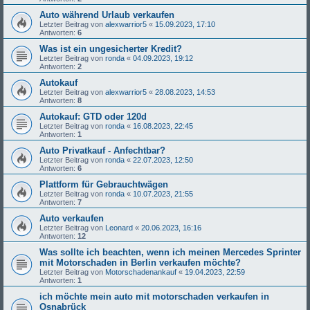
Auto während Urlaub verkaufen
Letzter Beitrag von
alexwarrior5
«
15.09.2023, 17:10
Antworten:
6
Was ist ein ungesicherter Kredit?
Letzter Beitrag von
ronda
«
04.09.2023, 19:12
Antworten:
2
Autokauf
Letzter Beitrag von
alexwarrior5
«
28.08.2023, 14:53
Antworten:
8
Autokauf: GTD oder 120d
Letzter Beitrag von
ronda
«
16.08.2023, 22:45
Antworten:
1
Auto Privatkauf - Anfechtbar?
Letzter Beitrag von
ronda
«
22.07.2023, 12:50
Antworten:
6
Plattform für Gebrauchtwägen
Letzter Beitrag von
ronda
«
10.07.2023, 21:55
Antworten:
7
Auto verkaufen
Letzter Beitrag von
Leonard
«
20.06.2023, 16:16
Antworten:
12
Was sollte ich beachten, wenn ich meinen Mercedes Sprinter
mit Motorschaden in Berlin verkaufen möchte?
Letzter Beitrag von
Motorschadenankauf
«
19.04.2023, 22:59
Antworten:
1
ich möchte mein auto mit motorschaden verkaufen in
Osnabrück