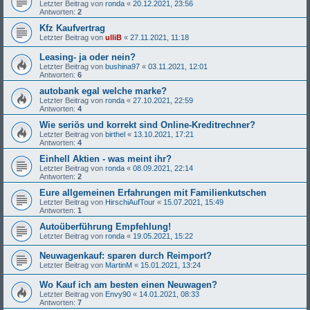
Letzter Beitrag von
ronda
«
20.12.2021, 23:56
Antworten:
2
Kfz Kaufvertrag
Letzter Beitrag von
ulliB
«
27.11.2021, 11:18
Leasing- ja oder nein?
Letzter Beitrag von
bushina97
«
03.11.2021, 12:01
Antworten:
6
autobank egal welche marke?
Letzter Beitrag von
ronda
«
27.10.2021, 22:59
Antworten:
4
Wie seriös und korrekt sind Online-Kreditrechner?
Letzter Beitrag von
birthel
«
13.10.2021, 17:21
Antworten:
4
Einhell Aktien - was meint ihr?
Letzter Beitrag von
ronda
«
08.09.2021, 22:14
Antworten:
2
Eure allgemeinen Erfahrungen mit Familienkutschen
Letzter Beitrag von
HirschiAufTour
«
15.07.2021, 15:49
Antworten:
1
Autoüberführung Empfehlung!
Letzter Beitrag von
ronda
«
19.05.2021, 15:22
Neuwagenkauf: sparen durch Reimport?
Letzter Beitrag von
MartinM
«
15.01.2021, 13:24
Wo Kauf ich am besten einen Neuwagen?
Letzter Beitrag von
Envy90
«
14.01.2021, 08:33
Antworten:
7