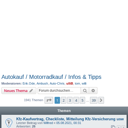
Autokauf / Motorradkauf / Infos & Tipps
Moderatoren:
Erik.Ode
,
Ambush
,
Auto-Chris
,
ulliB
,
tom
,
willi
Suche
Erweiterte Suche
Neues Thema
Seite
1
von
39
1
2
3
4
5
39
Nächste
1941 Themen
…
Themen
Kfz-Kaufvertrag, Checkliste, Mitteilung Kfz-Versicherung usw
Letzter Beitrag von
Wilfred
«
05.08.2021, 00:31
Antworten:
26
1
2