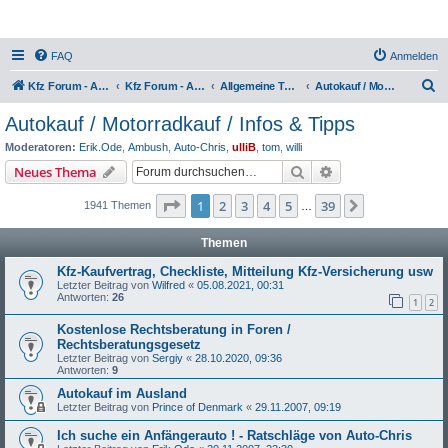
FAQ
Anmelden
S
Kfz Forum - Auto, Motorrad und LKW
Kfz Forum - Auto, Motorrad und LKW
Allgemeine Themen rund ums Kfz
Autokauf / Motorradkauf / Infos & Tipps
u
Autokauf / Motorradkauf / Infos & Tipps
c
Moderatoren:
Erik.Ode
,
Ambush
,
Auto-Chris
,
ulliB
,
tom
,
willi
h
Suche
Erweiterte Suche
Neues Thema
e
Seite
1
von
39
1
2
3
4
5
39
Nächste
1941 Themen
…
Themen
Kfz-Kaufvertrag, Checkliste, Mitteilung Kfz-Versicherung usw
Letzter Beitrag von
Wilfred
«
05.08.2021, 00:31
Antworten:
26
1
2
Kostenlose Rechtsberatung in Foren /
Rechtsberatungsgesetz
Letzter Beitrag von
Sergiy
«
28.10.2020, 09:36
Antworten:
9
Autokauf im Ausland
Letzter Beitrag von
Prince of Denmark
«
29.11.2007, 09:19
Ich suche ein Anfängerauto ! - Ratschläge von Auto-Chris