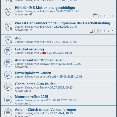
Letzter Beitrag von
Erik.Ode
«
20.11.2007, 22:30
Hilfe für IMS-Makler, etc. geschädigte
Letzter Beitrag von
Auto-Chris
«
24.08.2006, 18:46
Antworten:
46
1
2
3
4
Wer ist Car Connect ? Stellungnahme der Geschäftsleitung
Letzter Beitrag von
Erik.Ode
«
25.05.2006, 21:48
Antworten:
74
1
2
3
4
5
iPod
Letzter Beitrag von
Erik.Ode
«
17.11.2005, 21:26
E-Auto-Förderung
Letzter Beitrag von
ulliB
«
20.05.2026, 19:20
Autoankauf mit Motorschaden
Letzter Beitrag von
alexwarrior5
«
13.03.2026, 10:02
Antworten:
1
Umweltplakette kaufen
Letzter Beitrag von
larismafison6
«
25.08.2025, 10:03
Gebrauchtes Auto kaufen
Letzter Beitrag von
Tinno
«
04.07.2025, 00:23
Antworten:
3
Motorradtreffen 2025
Letzter Beitrag von
cara123
«
04.02.2025, 08:01
Antworten:
1
Auto in Zürich in den Verkauf bringen
Letzter Beitrag von
Irolu7
«
19.12.2024, 18:13
Antworten:
1