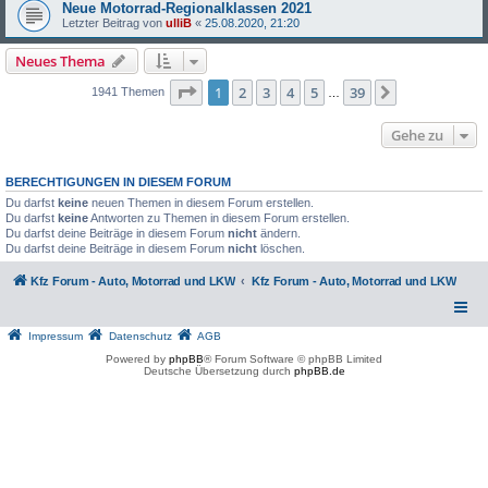
Neue Motorrad-Regionalklassen 2021
Letzter Beitrag von
ulliB
«
25.08.2020, 21:20
Neues Thema
Seite
1
von
39
1
2
3
4
5
39
Nächste
1941 Themen
…
Gehe zu
BERECHTIGUNGEN IN DIESEM FORUM
Du darfst
keine
neuen Themen in diesem Forum erstellen.
Du darfst
keine
Antworten zu Themen in diesem Forum erstellen.
Du darfst deine Beiträge in diesem Forum
nicht
ändern.
Du darfst deine Beiträge in diesem Forum
nicht
löschen.
Kfz Forum - Auto, Motorrad und LKW
Kfz Forum - Auto, Motorrad und LKW
Impressum
Datenschutz
AGB
Powered by
phpBB
® Forum Software © phpBB Limited
Deutsche Übersetzung durch
phpBB.de