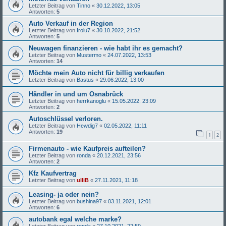
Letzter Beitrag von
Tinno
«
30.12.2022, 13:05
Antworten:
5
Auto Verkauf in der Region
Letzter Beitrag von
Irolu7
«
30.10.2022, 21:52
Antworten:
5
Neuwagen finanzieren - wie habt ihr es gemacht?
Letzter Beitrag von
Mustermo
«
24.07.2022, 13:53
Antworten:
14
Möchte mein Auto nicht für billig verkaufen
Letzter Beitrag von
Bastus
«
29.06.2022, 13:00
Händler in und um Osnabrück
Letzter Beitrag von
herrkanoglu
«
15.05.2022, 23:09
Antworten:
2
Autoschlüssel verloren.
Letzter Beitrag von
Hewdig7
«
02.05.2022, 11:11
Antworten:
19
1
2
Firmenauto - wie Kaufpreis aufteilen?
Letzter Beitrag von
ronda
«
20.12.2021, 23:56
Antworten:
2
Kfz Kaufvertrag
Letzter Beitrag von
ulliB
«
27.11.2021, 11:18
Leasing- ja oder nein?
Letzter Beitrag von
bushina97
«
03.11.2021, 12:01
Antworten:
6
autobank egal welche marke?
Letzter Beitrag von
ronda
«
27.10.2021, 22:59