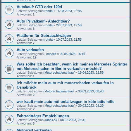
Antworten:
8
Autokauf: GTD oder 120d
Letzter Beitrag von
ronda
«
16.08.2023, 22:45
Antworten:
1
Auto Privatkauf - Anfechtbar?
Letzter Beitrag von
ronda
«
22.07.2023, 12:50
Antworten:
6
Plattform für Gebrauchtwägen
Letzter Beitrag von
ronda
«
10.07.2023, 21:55
Antworten:
7
Auto verkaufen
Letzter Beitrag von
Leonard
«
20.06.2023, 16:16
Antworten:
12
Was sollte ich beachten, wenn ich meinen Mercedes Sprinter
mit Motorschaden in Berlin verkaufen möchte?
Letzter Beitrag von
Motorschadenankauf
«
19.04.2023, 22:59
Antworten:
1
ich möchte mein auto mit motorschaden verkaufen in
Osnabrück
Letzter Beitrag von
Motorschadenankauf
«
30.03.2023, 08:43
Antworten:
2
wer kauft mein auto mit unfallwagen in köln bitte hilfe
Letzter Beitrag von
Motorschadenankauf
«
30.03.2023, 08:29
Antworten:
2
Fahrradträger Empfehlungen
Letzter Beitrag von
Jann123
«
08.02.2023, 23:31
Antworten:
6
Motorrad verkaufen