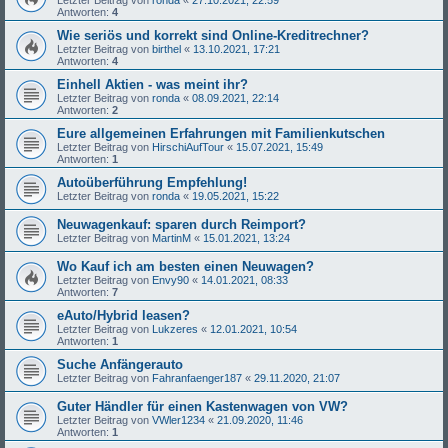
Antworten:
4
Wie seriös und korrekt sind Online-Kreditrechner?
Letzter Beitrag von
birthel
«
13.10.2021, 17:21
Antworten:
4
Einhell Aktien - was meint ihr?
Letzter Beitrag von
ronda
«
08.09.2021, 22:14
Antworten:
2
Eure allgemeinen Erfahrungen mit Familienkutschen
Letzter Beitrag von
HirschiAufTour
«
15.07.2021, 15:49
Antworten:
1
Autoüberführung Empfehlung!
Letzter Beitrag von
ronda
«
19.05.2021, 15:22
Neuwagenkauf: sparen durch Reimport?
Letzter Beitrag von
MartinM
«
15.01.2021, 13:24
Wo Kauf ich am besten einen Neuwagen?
Letzter Beitrag von
Envy90
«
14.01.2021, 08:33
Antworten:
7
eAuto/Hybrid leasen?
Letzter Beitrag von
Lukzeres
«
12.01.2021, 10:54
Antworten:
1
Suche Anfängerauto
Letzter Beitrag von
Fahranfaenger187
«
29.11.2020, 21:07
Guter Händler für einen Kastenwagen von VW?
Letzter Beitrag von
VWler1234
«
21.09.2020, 11:46
Antworten:
1