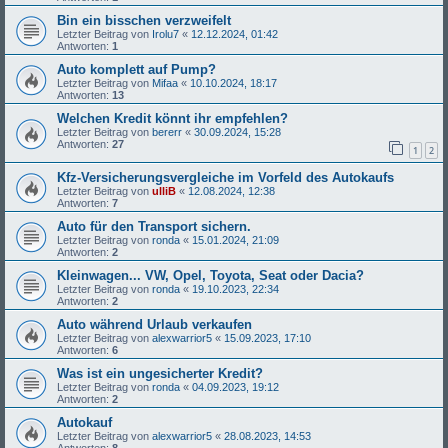
Bin ein bisschen verzweifelt
Letzter Beitrag von
Irolu7
«
12.12.2024, 01:42
Antworten:
1
Auto komplett auf Pump?
Letzter Beitrag von
Mifaa
«
10.10.2024, 18:17
Antworten:
13
Welchen Kredit könnt ihr empfehlen?
Letzter Beitrag von
bererr
«
30.09.2024, 15:28
Antworten:
27
1
2
Kfz-Versicherungsvergleiche im Vorfeld des Autokaufs
Letzter Beitrag von
ulliB
«
12.08.2024, 12:38
Antworten:
7
Auto für den Transport sichern.
Letzter Beitrag von
ronda
«
15.01.2024, 21:09
Antworten:
2
Kleinwagen... VW, Opel, Toyota, Seat oder Dacia?
Letzter Beitrag von
ronda
«
19.10.2023, 22:34
Antworten:
2
Auto während Urlaub verkaufen
Letzter Beitrag von
alexwarrior5
«
15.09.2023, 17:10
Antworten:
6
Was ist ein ungesicherter Kredit?
Letzter Beitrag von
ronda
«
04.09.2023, 19:12
Antworten:
2
Autokauf
Letzter Beitrag von
alexwarrior5
«
28.08.2023, 14:53