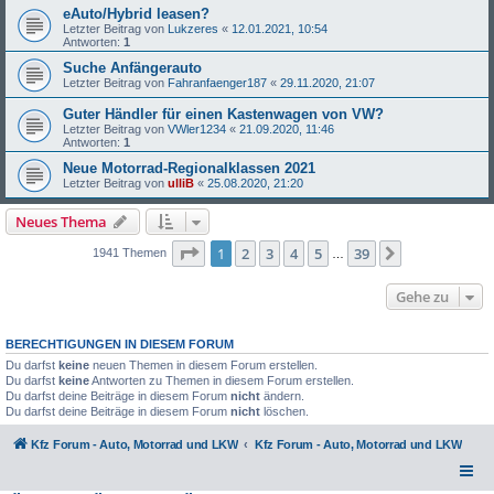
eAuto/Hybrid leasen?
Letzter Beitrag von
Lukzeres
«
12.01.2021, 10:54
Antworten:
1
Suche Anfängerauto
Letzter Beitrag von
Fahranfaenger187
«
29.11.2020, 21:07
Guter Händler für einen Kastenwagen von VW?
Letzter Beitrag von
VWler1234
«
21.09.2020, 11:46
Antworten:
1
Neue Motorrad-Regionalklassen 2021
Letzter Beitrag von
ulliB
«
25.08.2020, 21:20
Neues Thema
Seite
1
von
39
1
2
3
4
5
39
Nächste
1941 Themen
…
Gehe zu
BERECHTIGUNGEN IN DIESEM FORUM
Du darfst
keine
neuen Themen in diesem Forum erstellen.
Du darfst
keine
Antworten zu Themen in diesem Forum erstellen.
Du darfst deine Beiträge in diesem Forum
nicht
ändern.
Du darfst deine Beiträge in diesem Forum
nicht
löschen.
Kfz Forum - Auto, Motorrad und LKW
Kfz Forum - Auto, Motorrad und LKW