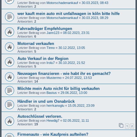
Letzter Beitrag von
Motorschadenankauf
«
30.03.2023, 08:43
Antworten:
2
wer kauft mein auto mit unfallwagen in köln bitte hilfe
Letzter Beitrag von
Motorschadenankauf
«
30.03.2023, 08:29
Antworten:
2
Fahrradträger Empfehlungen
Letzter Beitrag von
Jann123
«
08.02.2023, 23:31
Antworten:
6
Motorrad verkaufen
Letzter Beitrag von
Tinno
«
30.12.2022, 13:05
Antworten:
5
Auto Verkauf in der Region
Letzter Beitrag von
Irolu7
«
30.10.2022, 21:52
Antworten:
5
Neuwagen finanzieren - wie habt ihr es gemacht?
Letzter Beitrag von
Mustermo
«
24.07.2022, 13:53
Antworten:
14
Möchte mein Auto nicht für billig verkaufen
Letzter Beitrag von
Bastus
«
29.06.2022, 13:00
Händler in und um Osnabrück
Letzter Beitrag von
herrkanoglu
«
15.05.2022, 23:09
Antworten:
2
Autoschlüssel verloren.
Letzter Beitrag von
Hewdig7
«
02.05.2022, 11:11
Antworten:
19
1
2
Firmenauto - wie Kaufpreis aufteilen?