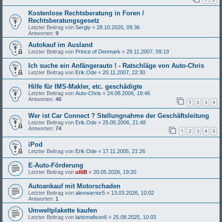
Kostenlose Rechtsberatung in Foren /
Rechtsberatungsgesetz
Letzter Beitrag von
Sergiy
«
28.10.2020, 09:36
Antworten:
9
Autokauf im Ausland
Letzter Beitrag von
Prince of Denmark
«
29.11.2007, 09:19
Ich suche ein Anfängerauto ! - Ratschläge von Auto-Chris
Letzter Beitrag von
Erik.Ode
«
20.11.2007, 22:30
Hilfe für IMS-Makler, etc. geschädigte
Letzter Beitrag von
Auto-Chris
«
24.08.2006, 18:46
Antworten:
46
1
2
3
4
Wer ist Car Connect ? Stellungnahme der Geschäftsleitung
Letzter Beitrag von
Erik.Ode
«
25.05.2006, 21:48
Antworten:
74
1
2
3
4
5
iPod
Letzter Beitrag von
Erik.Ode
«
17.11.2005, 21:26
E-Auto-Förderung
Letzter Beitrag von
ulliB
«
20.05.2026, 19:20
Autoankauf mit Motorschaden
Letzter Beitrag von
alexwarrior5
«
13.03.2026, 10:02
Antworten:
1
Umweltplakette kaufen
Letzter Beitrag von
larismafison6
«
25.08.2025, 10:03