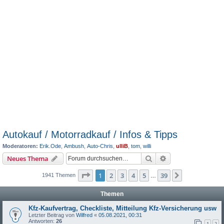
Autokauf / Motorradkauf / Infos & Tipps
Moderatoren:
Erik.Ode
,
Ambush
,
Auto-Chris
,
ulliB
,
tom
,
willi
Suche
Erweiterte Suche
Neues Thema
Seite
1
von
39
1
2
3
4
5
39
Nächste
1941 Themen
…
Themen
Kfz-Kaufvertrag, Checkliste, Mitteilung Kfz-Versicherung usw
Letzter Beitrag von
Wilfred
«
05.08.2021, 00:31
Antworten:
26
1
2