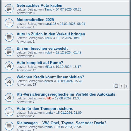
Gebrauchtes Auto kaufen
Letzter Beitrag von
Tinno
«
04.07.2025, 00:23
Antworten:
3
Motorradtreffen 2025
Letzter Beitrag von
cara123
«
04.02.2025, 08:01
Antworten:
1
Auto in Zürich in den Verkauf bringen
Letzter Beitrag von
Irolu7
«
19.12.2024, 18:13
Antworten:
1
Bin ein bisschen verzweifelt
Letzter Beitrag von
Irolu7
«
12.12.2024, 01:42
Antworten:
1
Auto komplett auf Pump?
Letzter Beitrag von
Mifaa
«
10.10.2024, 18:17
Antworten:
13
Welchen Kredit könnt ihr empfehlen?
Letzter Beitrag von
bererr
«
30.09.2024, 15:28
Antworten:
27
1
2
Kfz-Versicherungsvergleiche im Vorfeld des Autokaufs
Letzter Beitrag von
ulliB
«
12.08.2024, 12:38
Antworten:
7
Auto für den Transport sichern.
Letzter Beitrag von
ronda
«
15.01.2024, 21:09
Antworten:
2
Kleinwagen... VW, Opel, Toyota, Seat oder Dacia?
Letzter Beitrag von
ronda
«
19.10.2023, 22:34
Antworten:
2