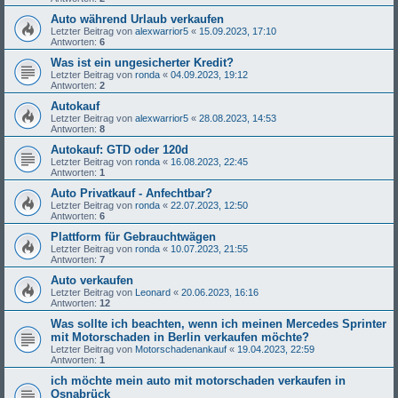
Auto während Urlaub verkaufen
Letzter Beitrag von
alexwarrior5
«
15.09.2023, 17:10
Antworten:
6
Was ist ein ungesicherter Kredit?
Letzter Beitrag von
ronda
«
04.09.2023, 19:12
Antworten:
2
Autokauf
Letzter Beitrag von
alexwarrior5
«
28.08.2023, 14:53
Antworten:
8
Autokauf: GTD oder 120d
Letzter Beitrag von
ronda
«
16.08.2023, 22:45
Antworten:
1
Auto Privatkauf - Anfechtbar?
Letzter Beitrag von
ronda
«
22.07.2023, 12:50
Antworten:
6
Plattform für Gebrauchtwägen
Letzter Beitrag von
ronda
«
10.07.2023, 21:55
Antworten:
7
Auto verkaufen
Letzter Beitrag von
Leonard
«
20.06.2023, 16:16
Antworten:
12
Was sollte ich beachten, wenn ich meinen Mercedes Sprinter
mit Motorschaden in Berlin verkaufen möchte?
Letzter Beitrag von
Motorschadenankauf
«
19.04.2023, 22:59
Antworten:
1
ich möchte mein auto mit motorschaden verkaufen in
Osnabrück