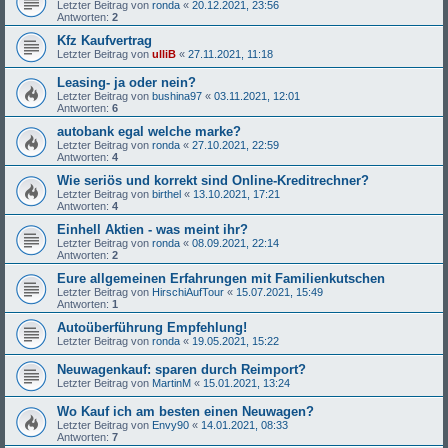
Letzter Beitrag von
ronda
«
20.12.2021, 23:56
Antworten:
2
Kfz Kaufvertrag
Letzter Beitrag von
ulliB
«
27.11.2021, 11:18
Leasing- ja oder nein?
Letzter Beitrag von
bushina97
«
03.11.2021, 12:01
Antworten:
6
autobank egal welche marke?
Letzter Beitrag von
ronda
«
27.10.2021, 22:59
Antworten:
4
Wie seriös und korrekt sind Online-Kreditrechner?
Letzter Beitrag von
birthel
«
13.10.2021, 17:21
Antworten:
4
Einhell Aktien - was meint ihr?
Letzter Beitrag von
ronda
«
08.09.2021, 22:14
Antworten:
2
Eure allgemeinen Erfahrungen mit Familienkutschen
Letzter Beitrag von
HirschiAufTour
«
15.07.2021, 15:49
Antworten:
1
Autoüberführung Empfehlung!
Letzter Beitrag von
ronda
«
19.05.2021, 15:22
Neuwagenkauf: sparen durch Reimport?
Letzter Beitrag von
MartinM
«
15.01.2021, 13:24
Wo Kauf ich am besten einen Neuwagen?
Letzter Beitrag von
Envy90
«
14.01.2021, 08:33
Antworten:
7