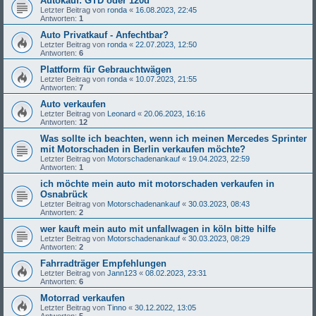
Autokauf: GTD oder 120d
Letzter Beitrag von
ronda
«
16.08.2023, 22:45
Antworten:
1
Auto Privatkauf - Anfechtbar?
Letzter Beitrag von
ronda
«
22.07.2023, 12:50
Antworten:
6
Plattform für Gebrauchtwägen
Letzter Beitrag von
ronda
«
10.07.2023, 21:55
Antworten:
7
Auto verkaufen
Letzter Beitrag von
Leonard
«
20.06.2023, 16:16
Antworten:
12
Was sollte ich beachten, wenn ich meinen Mercedes Sprinter
mit Motorschaden in Berlin verkaufen möchte?
Letzter Beitrag von
Motorschadenankauf
«
19.04.2023, 22:59
Antworten:
1
ich möchte mein auto mit motorschaden verkaufen in
Osnabrück
Letzter Beitrag von
Motorschadenankauf
«
30.03.2023, 08:43
Antworten:
2
wer kauft mein auto mit unfallwagen in köln bitte hilfe
Letzter Beitrag von
Motorschadenankauf
«
30.03.2023, 08:29
Antworten:
2
Fahrradträger Empfehlungen
Letzter Beitrag von
Jann123
«
08.02.2023, 23:31
Antworten:
6
Motorrad verkaufen
Letzter Beitrag von
Tinno
«
30.12.2022, 13:05