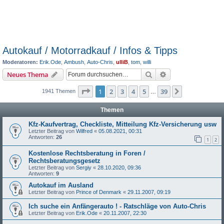
Autokauf / Motorradkauf / Infos & Tipps
Moderatoren:
Erik.Ode
,
Ambush
,
Auto-Chris
,
ulliB
,
tom
,
willi
Suche
Erweiterte Suche
Neues Thema
Seite
1
von
39
1
2
3
4
5
39
Nächste
1941 Themen
…
Themen
Kfz-Kaufvertrag, Checkliste, Mitteilung Kfz-Versicherung usw
Letzter Beitrag von
Wilfred
«
05.08.2021, 00:31
Antworten:
26
1
2
Kostenlose Rechtsberatung in Foren /
Rechtsberatungsgesetz
Letzter Beitrag von
Sergiy
«
28.10.2020, 09:36
Antworten:
9
Autokauf im Ausland
Letzter Beitrag von
Prince of Denmark
«
29.11.2007, 09:19
Ich suche ein Anfängerauto ! - Ratschläge von Auto-Chris
Letzter Beitrag von
Erik.Ode
«
20.11.2007, 22:30