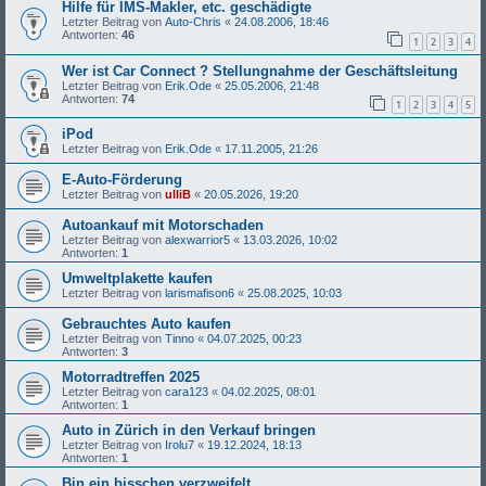
Hilfe für IMS-Makler, etc. geschädigte
Letzter Beitrag von
Auto-Chris
«
24.08.2006, 18:46
Antworten:
46
1
2
3
4
Wer ist Car Connect ? Stellungnahme der Geschäftsleitung
Letzter Beitrag von
Erik.Ode
«
25.05.2006, 21:48
Antworten:
74
1
2
3
4
5
iPod
Letzter Beitrag von
Erik.Ode
«
17.11.2005, 21:26
E-Auto-Förderung
Letzter Beitrag von
ulliB
«
20.05.2026, 19:20
Autoankauf mit Motorschaden
Letzter Beitrag von
alexwarrior5
«
13.03.2026, 10:02
Antworten:
1
Umweltplakette kaufen
Letzter Beitrag von
larismafison6
«
25.08.2025, 10:03
Gebrauchtes Auto kaufen
Letzter Beitrag von
Tinno
«
04.07.2025, 00:23
Antworten:
3
Motorradtreffen 2025
Letzter Beitrag von
cara123
«
04.02.2025, 08:01
Antworten:
1
Auto in Zürich in den Verkauf bringen
Letzter Beitrag von
Irolu7
«
19.12.2024, 18:13
Antworten:
1
Bin ein bisschen verzweifelt