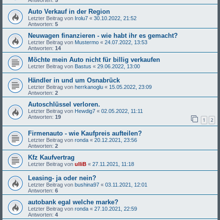
Antworten:
5
Auto Verkauf in der Region
Letzter Beitrag von
Irolu7
«
30.10.2022, 21:52
Antworten:
5
Neuwagen finanzieren - wie habt ihr es gemacht?
Letzter Beitrag von
Mustermo
«
24.07.2022, 13:53
Antworten:
14
Möchte mein Auto nicht für billig verkaufen
Letzter Beitrag von
Bastus
«
29.06.2022, 13:00
Händler in und um Osnabrück
Letzter Beitrag von
herrkanoglu
«
15.05.2022, 23:09
Antworten:
2
Autoschlüssel verloren.
Letzter Beitrag von
Hewdig7
«
02.05.2022, 11:11
Antworten:
19
1
2
Firmenauto - wie Kaufpreis aufteilen?
Letzter Beitrag von
ronda
«
20.12.2021, 23:56
Antworten:
2
Kfz Kaufvertrag
Letzter Beitrag von
ulliB
«
27.11.2021, 11:18
Leasing- ja oder nein?
Letzter Beitrag von
bushina97
«
03.11.2021, 12:01
Antworten:
6
autobank egal welche marke?
Letzter Beitrag von
ronda
«
27.10.2021, 22:59
Antworten:
4