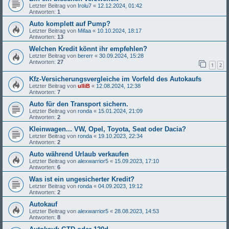
Letzter Beitrag von
Irolu7
«
12.12.2024, 01:42
Antworten:
1
Auto komplett auf Pump?
Letzter Beitrag von
Mifaa
«
10.10.2024, 18:17
Antworten:
13
Welchen Kredit könnt ihr empfehlen?
Letzter Beitrag von
bererr
«
30.09.2024, 15:28
Antworten:
27
1
2
Kfz-Versicherungsvergleiche im Vorfeld des Autokaufs
Letzter Beitrag von
ulliB
«
12.08.2024, 12:38
Antworten:
7
Auto für den Transport sichern.
Letzter Beitrag von
ronda
«
15.01.2024, 21:09
Antworten:
2
Kleinwagen... VW, Opel, Toyota, Seat oder Dacia?
Letzter Beitrag von
ronda
«
19.10.2023, 22:34
Antworten:
2
Auto während Urlaub verkaufen
Letzter Beitrag von
alexwarrior5
«
15.09.2023, 17:10
Antworten:
6
Was ist ein ungesicherter Kredit?
Letzter Beitrag von
ronda
«
04.09.2023, 19:12
Antworten:
2
Autokauf
Letzter Beitrag von
alexwarrior5
«
28.08.2023, 14:53
Antworten:
8