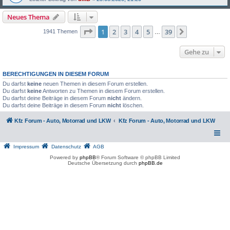
Neues Thema
Seite
1
von
39
1
2
3
4
5
39
Nächste
1941 Themen
…
Gehe zu
BERECHTIGUNGEN IN DIESEM FORUM
Du darfst
keine
neuen Themen in diesem Forum erstellen.
Du darfst
keine
Antworten zu Themen in diesem Forum erstellen.
Du darfst deine Beiträge in diesem Forum
nicht
ändern.
Du darfst deine Beiträge in diesem Forum
nicht
löschen.
Kfz Forum - Auto, Motorrad und LKW
Kfz Forum - Auto, Motorrad und LKW
Impressum
Datenschutz
AGB
Powered by
phpBB
® Forum Software © phpBB Limited
Deutsche Übersetzung durch
phpBB.de