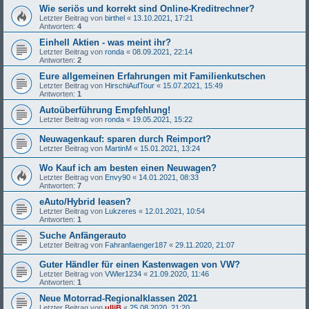
Wie seriös und korrekt sind Online-Kreditrechner?
Letzter Beitrag von
birthel
«
13.10.2021, 17:21
Antworten:
4
Einhell Aktien - was meint ihr?
Letzter Beitrag von
ronda
«
08.09.2021, 22:14
Antworten:
2
Eure allgemeinen Erfahrungen mit Familienkutschen
Letzter Beitrag von
HirschiAufTour
«
15.07.2021, 15:49
Antworten:
1
Autoüberführung Empfehlung!
Letzter Beitrag von
ronda
«
19.05.2021, 15:22
Neuwagenkauf: sparen durch Reimport?
Letzter Beitrag von
MartinM
«
15.01.2021, 13:24
Wo Kauf ich am besten einen Neuwagen?
Letzter Beitrag von
Envy90
«
14.01.2021, 08:33
Antworten:
7
eAuto/Hybrid leasen?
Letzter Beitrag von
Lukzeres
«
12.01.2021, 10:54
Antworten:
1
Suche Anfängerauto
Letzter Beitrag von
Fahranfaenger187
«
29.11.2020, 21:07
Guter Händler für einen Kastenwagen von VW?
Letzter Beitrag von
VWler1234
«
21.09.2020, 11:46
Antworten:
1
Neue Motorrad-Regionalklassen 2021
Letzter Beitrag von
ulliB
«
25.08.2020, 21:20