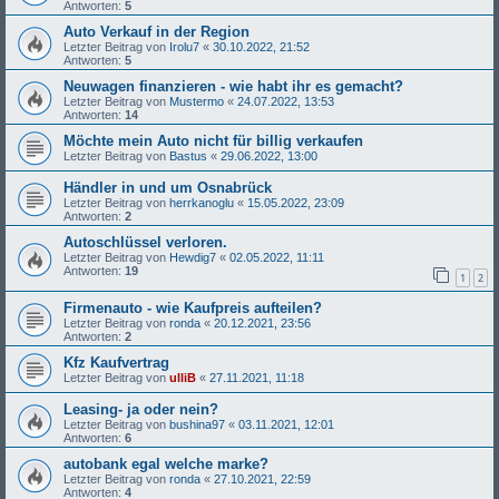
Antworten:
5
Auto Verkauf in der Region
Letzter Beitrag von
Irolu7
«
30.10.2022, 21:52
Antworten:
5
Neuwagen finanzieren - wie habt ihr es gemacht?
Letzter Beitrag von
Mustermo
«
24.07.2022, 13:53
Antworten:
14
Möchte mein Auto nicht für billig verkaufen
Letzter Beitrag von
Bastus
«
29.06.2022, 13:00
Händler in und um Osnabrück
Letzter Beitrag von
herrkanoglu
«
15.05.2022, 23:09
Antworten:
2
Autoschlüssel verloren.
Letzter Beitrag von
Hewdig7
«
02.05.2022, 11:11
Antworten:
19
1
2
Firmenauto - wie Kaufpreis aufteilen?
Letzter Beitrag von
ronda
«
20.12.2021, 23:56
Antworten:
2
Kfz Kaufvertrag
Letzter Beitrag von
ulliB
«
27.11.2021, 11:18
Leasing- ja oder nein?
Letzter Beitrag von
bushina97
«
03.11.2021, 12:01
Antworten:
6
autobank egal welche marke?
Letzter Beitrag von
ronda
«
27.10.2021, 22:59
Antworten:
4