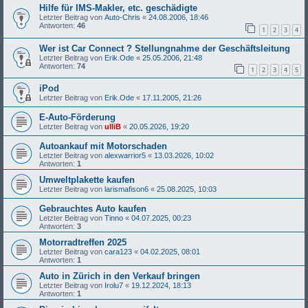
Hilfe für IMS-Makler, etc. geschädigte
Letzter Beitrag von
Auto-Chris
«
24.08.2006, 18:46
Antworten:
46
1
2
3
4
Wer ist Car Connect ? Stellungnahme der Geschäftsleitung
Letzter Beitrag von
Erik.Ode
«
25.05.2006, 21:48
Antworten:
74
1
2
3
4
5
iPod
Letzter Beitrag von
Erik.Ode
«
17.11.2005, 21:26
E-Auto-Förderung
Letzter Beitrag von
ulliB
«
20.05.2026, 19:20
Autoankauf mit Motorschaden
Letzter Beitrag von
alexwarrior5
«
13.03.2026, 10:02
Antworten:
1
Umweltplakette kaufen
Letzter Beitrag von
larismafison6
«
25.08.2025, 10:03
Gebrauchtes Auto kaufen
Letzter Beitrag von
Tinno
«
04.07.2025, 00:23
Antworten:
3
Motorradtreffen 2025
Letzter Beitrag von
cara123
«
04.02.2025, 08:01
Antworten:
1
Auto in Zürich in den Verkauf bringen
Letzter Beitrag von
Irolu7
«
19.12.2024, 18:13
Antworten:
1