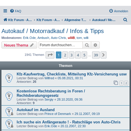
FAQ
Anmelden
S
Kfz Forum - Auto, Motorrad und LKW
Kfz Forum - Auto, Motorrad und LKW
Allgemeine Themen rund ums Kfz
Autokauf / Motorradkauf / Infos & Tipps
u
Autokauf / Motorradkauf / Infos & Tipps
c
Moderatoren:
Erik.Ode
,
Ambush
,
Auto-Chris
,
ulliB
,
tom
,
willi
h
Suche
Erweiterte Suche
Neues Thema
e
Seite
1
von
39
1
2
3
4
5
39
Nächste
1941 Themen
…
Themen
Kfz-Kaufvertrag, Checkliste, Mitteilung Kfz-Versicherung usw
Letzter Beitrag von
Wilfred
«
05.08.2021, 00:31
Antworten:
26
1
2
Kostenlose Rechtsberatung in Foren /
Rechtsberatungsgesetz
Letzter Beitrag von
Sergiy
«
28.10.2020, 09:36
Antworten:
9
Autokauf im Ausland
Letzter Beitrag von
Prince of Denmark
«
29.11.2007, 09:19
Ich suche ein Anfängerauto ! - Ratschläge von Auto-Chris
Letzter Beitrag von
Erik.Ode
«
20.11.2007, 22:30