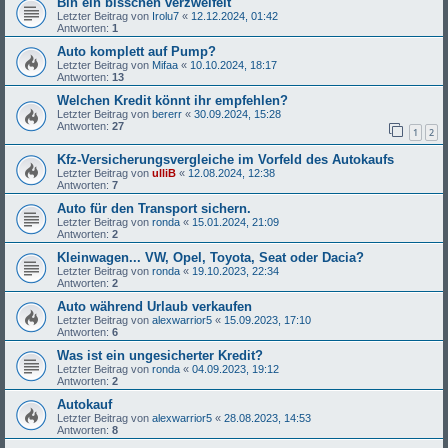
Bin ein bisschen verzweifelt
Letzter Beitrag von
Irolu7
«
12.12.2024, 01:42
Antworten:
1
Auto komplett auf Pump?
Letzter Beitrag von
Mifaa
«
10.10.2024, 18:17
Antworten:
13
Welchen Kredit könnt ihr empfehlen?
Letzter Beitrag von
bererr
«
30.09.2024, 15:28
Antworten:
27
1
2
Kfz-Versicherungsvergleiche im Vorfeld des Autokaufs
Letzter Beitrag von
ulliB
«
12.08.2024, 12:38
Antworten:
7
Auto für den Transport sichern.
Letzter Beitrag von
ronda
«
15.01.2024, 21:09
Antworten:
2
Kleinwagen... VW, Opel, Toyota, Seat oder Dacia?
Letzter Beitrag von
ronda
«
19.10.2023, 22:34
Antworten:
2
Auto während Urlaub verkaufen
Letzter Beitrag von
alexwarrior5
«
15.09.2023, 17:10
Antworten:
6
Was ist ein ungesicherter Kredit?
Letzter Beitrag von
ronda
«
04.09.2023, 19:12
Antworten:
2
Autokauf
Letzter Beitrag von
alexwarrior5
«
28.08.2023, 14:53
Antworten:
8