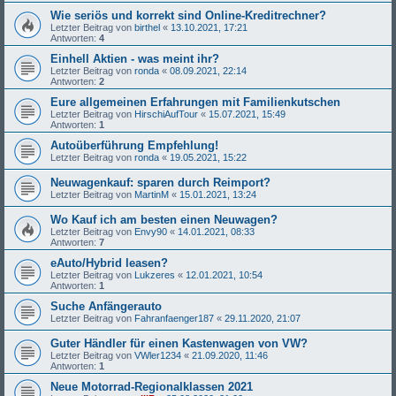
Wie seriös und korrekt sind Online-Kreditrechner?
Letzter Beitrag von
birthel
«
13.10.2021, 17:21
Antworten:
4
Einhell Aktien - was meint ihr?
Letzter Beitrag von
ronda
«
08.09.2021, 22:14
Antworten:
2
Eure allgemeinen Erfahrungen mit Familienkutschen
Letzter Beitrag von
HirschiAufTour
«
15.07.2021, 15:49
Antworten:
1
Autoüberführung Empfehlung!
Letzter Beitrag von
ronda
«
19.05.2021, 15:22
Neuwagenkauf: sparen durch Reimport?
Letzter Beitrag von
MartinM
«
15.01.2021, 13:24
Wo Kauf ich am besten einen Neuwagen?
Letzter Beitrag von
Envy90
«
14.01.2021, 08:33
Antworten:
7
eAuto/Hybrid leasen?
Letzter Beitrag von
Lukzeres
«
12.01.2021, 10:54
Antworten:
1
Suche Anfängerauto
Letzter Beitrag von
Fahranfaenger187
«
29.11.2020, 21:07
Guter Händler für einen Kastenwagen von VW?
Letzter Beitrag von
VWler1234
«
21.09.2020, 11:46
Antworten:
1
Neue Motorrad-Regionalklassen 2021