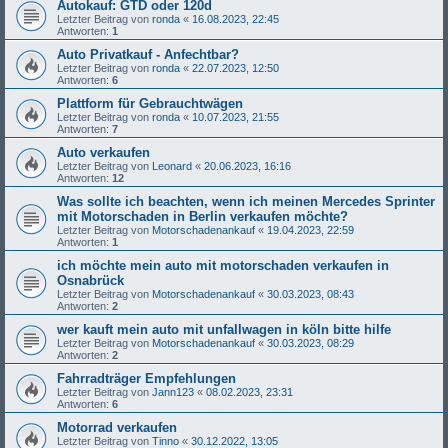
Autokauf: GTD oder 120d
Letzter Beitrag von
ronda
«
16.08.2023, 22:45
Antworten:
1
Auto Privatkauf - Anfechtbar?
Letzter Beitrag von
ronda
«
22.07.2023, 12:50
Antworten:
6
Plattform für Gebrauchtwägen
Letzter Beitrag von
ronda
«
10.07.2023, 21:55
Antworten:
7
Auto verkaufen
Letzter Beitrag von
Leonard
«
20.06.2023, 16:16
Antworten:
12
Was sollte ich beachten, wenn ich meinen Mercedes Sprinter
mit Motorschaden in Berlin verkaufen möchte?
Letzter Beitrag von
Motorschadenankauf
«
19.04.2023, 22:59
Antworten:
1
ich möchte mein auto mit motorschaden verkaufen in
Osnabrück
Letzter Beitrag von
Motorschadenankauf
«
30.03.2023, 08:43
Antworten:
2
wer kauft mein auto mit unfallwagen in köln bitte hilfe
Letzter Beitrag von
Motorschadenankauf
«
30.03.2023, 08:29
Antworten:
2
Fahrradträger Empfehlungen
Letzter Beitrag von
Jann123
«
08.02.2023, 23:31
Antworten:
6
Motorrad verkaufen
Letzter Beitrag von
Tinno
«
30.12.2022, 13:05