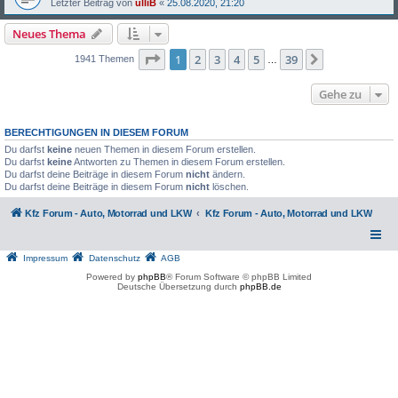
Letzter Beitrag von
ulliB
«
25.08.2020, 21:20
Neues Thema
Seite
1
von
39
1
2
3
4
5
39
Nächste
1941 Themen
…
Gehe zu
BERECHTIGUNGEN IN DIESEM FORUM
Du darfst
keine
neuen Themen in diesem Forum erstellen.
Du darfst
keine
Antworten zu Themen in diesem Forum erstellen.
Du darfst deine Beiträge in diesem Forum
nicht
ändern.
Du darfst deine Beiträge in diesem Forum
nicht
löschen.
Kfz Forum - Auto, Motorrad und LKW
Kfz Forum - Auto, Motorrad und LKW
Impressum
Datenschutz
AGB
Powered by
phpBB
® Forum Software © phpBB Limited
Deutsche Übersetzung durch
phpBB.de