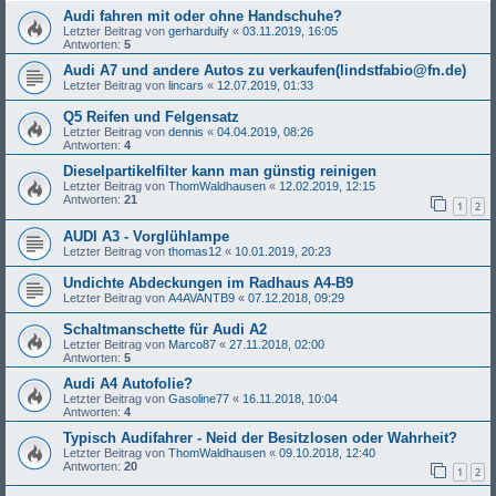
Audi fahren mit oder ohne Handschuhe?
Letzter Beitrag von
gerharduify
«
03.11.2019, 16:05
Antworten:
5
Audi A7 und andere Autos zu verkaufen(lindstfabio@fn.de)
Letzter Beitrag von
lincars
«
12.07.2019, 01:33
Q5 Reifen und Felgensatz
Letzter Beitrag von
dennis
«
04.04.2019, 08:26
Antworten:
4
Dieselpartikelfilter kann man günstig reinigen
Letzter Beitrag von
ThomWaldhausen
«
12.02.2019, 12:15
Antworten:
21
1
2
AUDI A3 - Vorglühlampe
Letzter Beitrag von
thomas12
«
10.01.2019, 20:23
Undichte Abdeckungen im Radhaus A4-B9
Letzter Beitrag von
A4AVANTB9
«
07.12.2018, 09:29
Schaltmanschette für Audi A2
Letzter Beitrag von
Marco87
«
27.11.2018, 02:00
Antworten:
5
Audi A4 Autofolie?
Letzter Beitrag von
Gasoline77
«
16.11.2018, 10:04
Antworten:
4
Typisch Audifahrer - Neid der Besitzlosen oder Wahrheit?
Letzter Beitrag von
ThomWaldhausen
«
09.10.2018, 12:40
Antworten:
20
1
2