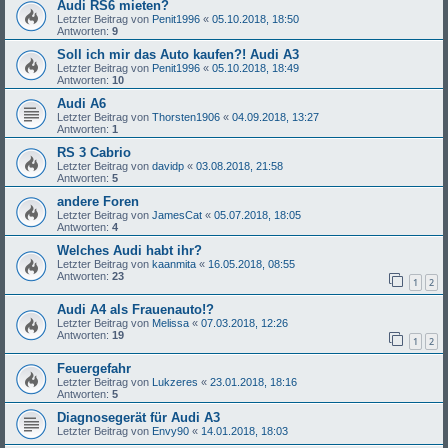
Audi RS6 mieten?
Letzter Beitrag von
Penit1996
«
05.10.2018, 18:50
Antworten:
9
Soll ich mir das Auto kaufen?! Audi A3
Letzter Beitrag von
Penit1996
«
05.10.2018, 18:49
Antworten:
10
Audi A6
Letzter Beitrag von
Thorsten1906
«
04.09.2018, 13:27
Antworten:
1
RS 3 Cabrio
Letzter Beitrag von
davidp
«
03.08.2018, 21:58
Antworten:
5
andere Foren
Letzter Beitrag von
JamesCat
«
05.07.2018, 18:05
Antworten:
4
Welches Audi habt ihr?
Letzter Beitrag von
kaanmita
«
16.05.2018, 08:55
Antworten:
23
1
2
Audi A4 als Frauenauto!?
Letzter Beitrag von
Melissa
«
07.03.2018, 12:26
Antworten:
19
1
2
Feuergefahr
Letzter Beitrag von
Lukzeres
«
23.01.2018, 18:16
Antworten:
5
Diagnosegerät für Audi A3
Letzter Beitrag von
Envy90
«
14.01.2018, 18:03