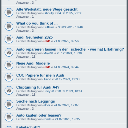
Antworten:
3
Alte Werkstatt, neue Wege gesucht
Letzter Beitrag von
Ghoully
«
04.08.2025, 21:33
Antworten:
1
What do you think of ...
Letzter Beitrag von
Buffalos
«
30.03.2025, 18:46
Antworten:
3
Audi Neuheiten 2025
Letzter Beitrag von
ulliB
«
21.03.2025, 09:56
Auto reparieren lassen in der Tschechei - wer hat Erfahrung?
Letzter Beitrag von
Mojo91
«
26.12.2024, 13:38
Antworten:
13
Neue Audi Modelle
Letzter Beitrag von
ulliB
«
14.05.2024, 09:44
COC Papiere für mein Audi
Letzter Beitrag von
Tinno
«
20.12.2023, 12:38
Chiptuning für Audi A4?
Letzter Beitrag von
Envy90
«
20.09.2023, 10:14
Antworten:
13
Suche nach Leggings
Letzter Beitrag von
alber
«
24.07.2023, 17:07
Antworten:
3
Auto kaufen oder leasen?
Letzter Beitrag von
ronda
«
21.07.2023, 19:35
Kabelschutz?