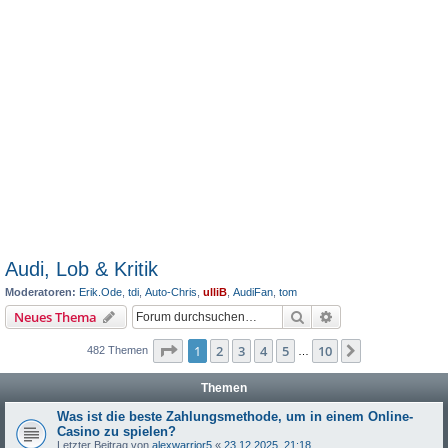
Audi, Lob & Kritik
Moderatoren:
Erik.Ode
,
tdi
,
Auto-Chris
,
ulliB
,
AudiFan
,
tom
Suche
Erweiterte Suche
Neues Thema
Seite
1
von
10
1
2
3
4
5
10
Nächste
482 Themen
…
Themen
Was ist die beste Zahlungsmethode, um in einem Online-
Casino zu spielen?
Letzter Beitrag von
alexwarrior5
«
23.12.2025, 21:18