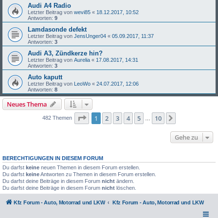
Audi A4 Radio
Letzter Beitrag von
wevi85
«
18.12.2017, 10:52
Antworten:
9
Lamdasonde defekt
Letzter Beitrag von
JensUnger04
«
05.09.2017, 11:37
Antworten:
3
Audi A3, Zündkerze hin?
Letzter Beitrag von
Aurelia
«
17.08.2017, 14:31
Antworten:
3
Auto kaputt
Letzter Beitrag von
LeoWo
«
24.07.2017, 12:06
Antworten:
8
Neues Thema
Seite
1
von
10
1
2
3
4
5
10
Nächste
482 Themen
…
Gehe zu
BERECHTIGUNGEN IN DIESEM FORUM
Du darfst
keine
neuen Themen in diesem Forum erstellen.
Du darfst
keine
Antworten zu Themen in diesem Forum erstellen.
Du darfst deine Beiträge in diesem Forum
nicht
ändern.
Du darfst deine Beiträge in diesem Forum
nicht
löschen.
Kfz Forum - Auto, Motorrad und LKW
Kfz Forum - Auto, Motorrad und LKW