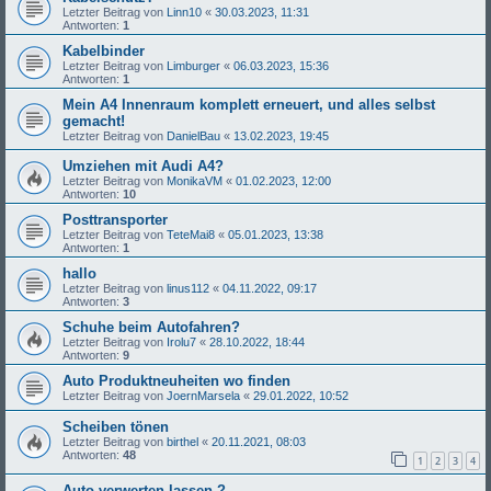
Letzter Beitrag von
Linn10
«
30.03.2023, 11:31
Antworten:
1
Kabelbinder
Letzter Beitrag von
Limburger
«
06.03.2023, 15:36
Antworten:
1
Mein A4 Innenraum komplett erneuert, und alles selbst
gemacht!
Letzter Beitrag von
DanielBau
«
13.02.2023, 19:45
Umziehen mit Audi A4?
Letzter Beitrag von
MonikaVM
«
01.02.2023, 12:00
Antworten:
10
Posttransporter
Letzter Beitrag von
TeteMai8
«
05.01.2023, 13:38
Antworten:
1
hallo
Letzter Beitrag von
linus112
«
04.11.2022, 09:17
Antworten:
3
Schuhe beim Autofahren?
Letzter Beitrag von
Irolu7
«
28.10.2022, 18:44
Antworten:
9
Auto Produktneuheiten wo finden
Letzter Beitrag von
JoernMarsela
«
29.01.2022, 10:52
Scheiben tönen
Letzter Beitrag von
birthel
«
20.11.2021, 08:03
Antworten:
48
1
2
3
4
Auto verwerten lassen ?