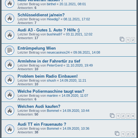
Letzter Beitrag von
birthel
«
20.11.2021, 08:01
Antworten:
6
Schlüsseldienst ja/nein?
Letzter Beitrag von
Hewdig7
«
08.11.2021, 17:02
Antworten:
7
Audi A3 - Gutes 1. Auto ? Hilfe :)
Letzter Beitrag von
bushina97
«
03.11.2021, 12:02
Antworten:
17
1
2
Entrümpelung Wien
Letzter Beitrag von
neuecasinos24
«
09.06.2021, 14:08
Armlehne in der Fahrertür zu tief
Letzter Beitrag von
PeterGerd
«
11.10.2020, 19:49
Antworten:
10
Problem beim Radio Einbauen!
Letzter Beitrag von
shush
«
14.09.2020, 11:21
Antworten:
10
Welche Poliermaschine taugt was?
Letzter Beitrag von
martinn
«
14.09.2020, 11:07
Antworten:
6
Welchen Audi kaufen?
Letzter Beitrag von
Bommel
«
14.09.2020, 10:44
Antworten:
50
1
2
3
4
Audi TT ein Frauenauto ?
Letzter Beitrag von
Bommel
«
14.09.2020, 10:36
Antworten:
38
1
2
3