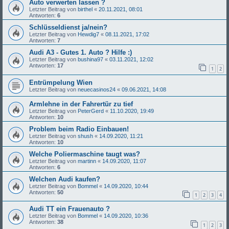
Auto verwerten lassen ?
Letzter Beitrag von
birthel
«
20.11.2021, 08:01
Antworten:
6
Schlüsseldienst ja/nein?
Letzter Beitrag von
Hewdig7
«
08.11.2021, 17:02
Antworten:
7
Audi A3 - Gutes 1. Auto ? Hilfe :)
Letzter Beitrag von
bushina97
«
03.11.2021, 12:02
Antworten:
17
1
2
Entrümpelung Wien
Letzter Beitrag von
neuecasinos24
«
09.06.2021, 14:08
Armlehne in der Fahrertür zu tief
Letzter Beitrag von
PeterGerd
«
11.10.2020, 19:49
Antworten:
10
Problem beim Radio Einbauen!
Letzter Beitrag von
shush
«
14.09.2020, 11:21
Antworten:
10
Welche Poliermaschine taugt was?
Letzter Beitrag von
martinn
«
14.09.2020, 11:07
Antworten:
6
Welchen Audi kaufen?
Letzter Beitrag von
Bommel
«
14.09.2020, 10:44
Antworten:
50
1
2
3
4
Audi TT ein Frauenauto ?
Letzter Beitrag von
Bommel
«
14.09.2020, 10:36
Antworten:
38
1
2
3