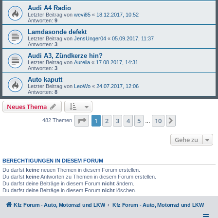
Audi A4 Radio
Letzter Beitrag von
wevi85
«
18.12.2017, 10:52
Antworten:
9
Lamdasonde defekt
Letzter Beitrag von
JensUnger04
«
05.09.2017, 11:37
Antworten:
3
Audi A3, Zündkerze hin?
Letzter Beitrag von
Aurelia
«
17.08.2017, 14:31
Antworten:
3
Auto kaputt
Letzter Beitrag von
LeoWo
«
24.07.2017, 12:06
Antworten:
8
Neues Thema
Seite
1
von
10
1
2
3
4
5
10
Nächste
482 Themen
…
Gehe zu
BERECHTIGUNGEN IN DIESEM FORUM
Du darfst
keine
neuen Themen in diesem Forum erstellen.
Du darfst
keine
Antworten zu Themen in diesem Forum erstellen.
Du darfst deine Beiträge in diesem Forum
nicht
ändern.
Du darfst deine Beiträge in diesem Forum
nicht
löschen.
Kfz Forum - Auto, Motorrad und LKW
Kfz Forum - Auto, Motorrad und LKW