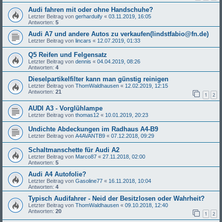
Audi fahren mit oder ohne Handschuhe?
Letzter Beitrag von
gerharduify
«
03.11.2019, 16:05
Antworten:
5
Audi A7 und andere Autos zu verkaufen(lindstfabio@fn.de)
Letzter Beitrag von
lincars
«
12.07.2019, 01:33
Q5 Reifen und Felgensatz
Letzter Beitrag von
dennis
«
04.04.2019, 08:26
Antworten:
4
Dieselpartikelfilter kann man günstig reinigen
Letzter Beitrag von
ThomWaldhausen
«
12.02.2019, 12:15
Antworten:
21
1
2
AUDI A3 - Vorglühlampe
Letzter Beitrag von
thomas12
«
10.01.2019, 20:23
Undichte Abdeckungen im Radhaus A4-B9
Letzter Beitrag von
A4AVANTB9
«
07.12.2018, 09:29
Schaltmanschette für Audi A2
Letzter Beitrag von
Marco87
«
27.11.2018, 02:00
Antworten:
5
Audi A4 Autofolie?
Letzter Beitrag von
Gasoline77
«
16.11.2018, 10:04
Antworten:
4
Typisch Audifahrer - Neid der Besitzlosen oder Wahrheit?
Letzter Beitrag von
ThomWaldhausen
«
09.10.2018, 12:40
Antworten:
20
1
2