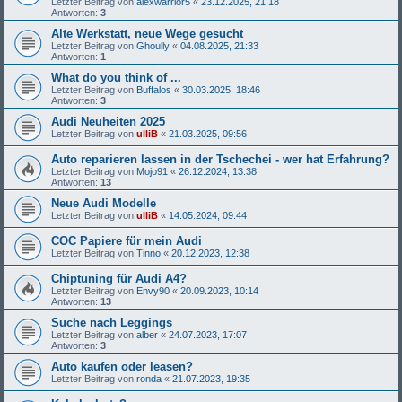
Letzter Beitrag von
alexwarrior5
«
23.12.2025, 21:18
Antworten:
3
Alte Werkstatt, neue Wege gesucht
Letzter Beitrag von
Ghoully
«
04.08.2025, 21:33
Antworten:
1
What do you think of ...
Letzter Beitrag von
Buffalos
«
30.03.2025, 18:46
Antworten:
3
Audi Neuheiten 2025
Letzter Beitrag von
ulliB
«
21.03.2025, 09:56
Auto reparieren lassen in der Tschechei - wer hat Erfahrung?
Letzter Beitrag von
Mojo91
«
26.12.2024, 13:38
Antworten:
13
Neue Audi Modelle
Letzter Beitrag von
ulliB
«
14.05.2024, 09:44
COC Papiere für mein Audi
Letzter Beitrag von
Tinno
«
20.12.2023, 12:38
Chiptuning für Audi A4?
Letzter Beitrag von
Envy90
«
20.09.2023, 10:14
Antworten:
13
Suche nach Leggings
Letzter Beitrag von
alber
«
24.07.2023, 17:07
Antworten:
3
Auto kaufen oder leasen?
Letzter Beitrag von
ronda
«
21.07.2023, 19:35