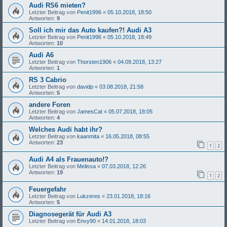
Audi RS6 mieten?
Letzter Beitrag von
Penit1996
«
05.10.2018, 18:50
Antworten:
9
Soll ich mir das Auto kaufen?! Audi A3
Letzter Beitrag von
Penit1996
«
05.10.2018, 18:49
Antworten:
10
Audi A6
Letzter Beitrag von
Thorsten1906
«
04.09.2018, 13:27
Antworten:
1
RS 3 Cabrio
Letzter Beitrag von
davidp
«
03.08.2018, 21:58
Antworten:
5
andere Foren
Letzter Beitrag von
JamesCat
«
05.07.2018, 18:05
Antworten:
4
Welches Audi habt ihr?
Letzter Beitrag von
kaanmita
«
16.05.2018, 08:55
Antworten:
23
1
2
Audi A4 als Frauenauto!?
Letzter Beitrag von
Melissa
«
07.03.2018, 12:26
Antworten:
19
1
2
Feuergefahr
Letzter Beitrag von
Lukzeres
«
23.01.2018, 18:16
Antworten:
5
Diagnosegerät für Audi A3
Letzter Beitrag von
Envy90
«
14.01.2018, 18:03