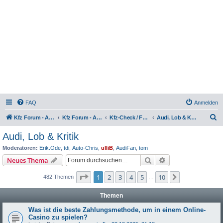
FAQ
Anmelden
S
Kfz Forum - Auto, Motorrad und LKW
Kfz Forum - Auto, Motorrad und LKW
Kfz-Check / Fahrzeugbewertung / Lob & Tadel / Berichte & Erfahrungen
Audi, Lob & Kritik
u
Audi, Lob & Kritik
c
Moderatoren:
Erik.Ode
,
tdi
,
Auto-Chris
,
ulliB
,
AudiFan
,
tom
h
Suche
Erweiterte Suche
Neues Thema
e
Seite
1
von
10
1
2
3
4
5
10
Nächste
482 Themen
…
Themen
Was ist die beste Zahlungsmethode, um in einem Online-
Casino zu spielen?