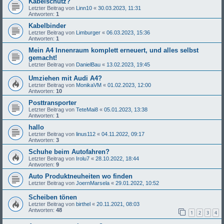
Kabelschutz?
Letzter Beitrag von
Linn10
«
30.03.2023, 11:31
Antworten:
1
Kabelbinder
Letzter Beitrag von
Limburger
«
06.03.2023, 15:36
Antworten:
1
Mein A4 Innenraum komplett erneuert, und alles selbst
gemacht!
Letzter Beitrag von
DanielBau
«
13.02.2023, 19:45
Umziehen mit Audi A4?
Letzter Beitrag von
MonikaVM
«
01.02.2023, 12:00
Antworten:
10
Posttransporter
Letzter Beitrag von
TeteMai8
«
05.01.2023, 13:38
Antworten:
1
hallo
Letzter Beitrag von
linus112
«
04.11.2022, 09:17
Antworten:
3
Schuhe beim Autofahren?
Letzter Beitrag von
Irolu7
«
28.10.2022, 18:44
Antworten:
9
Auto Produktneuheiten wo finden
Letzter Beitrag von
JoernMarsela
«
29.01.2022, 10:52
Scheiben tönen
Letzter Beitrag von
birthel
«
20.11.2021, 08:03
Antworten:
48
1
2
3
4