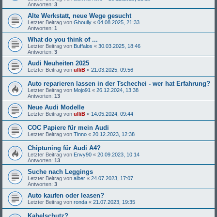
Antworten:
3
Alte Werkstatt, neue Wege gesucht
Letzter Beitrag von
Ghoully
«
04.08.2025, 21:33
Antworten:
1
What do you think of ...
Letzter Beitrag von
Buffalos
«
30.03.2025, 18:46
Antworten:
3
Audi Neuheiten 2025
Letzter Beitrag von
ulliB
«
21.03.2025, 09:56
Auto reparieren lassen in der Tschechei - wer hat Erfahrung?
Letzter Beitrag von
Mojo91
«
26.12.2024, 13:38
Antworten:
13
Neue Audi Modelle
Letzter Beitrag von
ulliB
«
14.05.2024, 09:44
COC Papiere für mein Audi
Letzter Beitrag von
Tinno
«
20.12.2023, 12:38
Chiptuning für Audi A4?
Letzter Beitrag von
Envy90
«
20.09.2023, 10:14
Antworten:
13
Suche nach Leggings
Letzter Beitrag von
alber
«
24.07.2023, 17:07
Antworten:
3
Auto kaufen oder leasen?
Letzter Beitrag von
ronda
«
21.07.2023, 19:35
Kabelschutz?