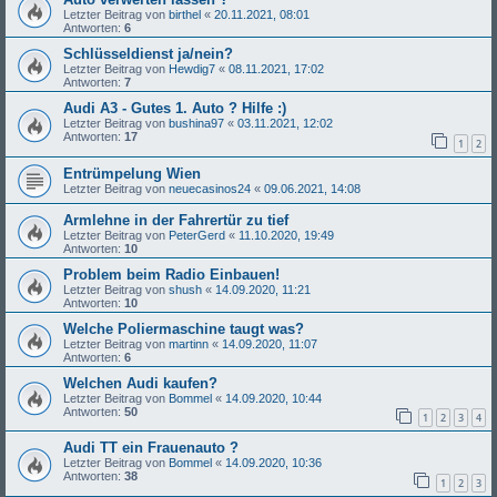
Letzter Beitrag von
birthel
«
20.11.2021, 08:01
Antworten:
6
Schlüsseldienst ja/nein?
Letzter Beitrag von
Hewdig7
«
08.11.2021, 17:02
Antworten:
7
Audi A3 - Gutes 1. Auto ? Hilfe :)
Letzter Beitrag von
bushina97
«
03.11.2021, 12:02
Antworten:
17
1
2
Entrümpelung Wien
Letzter Beitrag von
neuecasinos24
«
09.06.2021, 14:08
Armlehne in der Fahrertür zu tief
Letzter Beitrag von
PeterGerd
«
11.10.2020, 19:49
Antworten:
10
Problem beim Radio Einbauen!
Letzter Beitrag von
shush
«
14.09.2020, 11:21
Antworten:
10
Welche Poliermaschine taugt was?
Letzter Beitrag von
martinn
«
14.09.2020, 11:07
Antworten:
6
Welchen Audi kaufen?
Letzter Beitrag von
Bommel
«
14.09.2020, 10:44
Antworten:
50
1
2
3
4
Audi TT ein Frauenauto ?
Letzter Beitrag von
Bommel
«
14.09.2020, 10:36
Antworten:
38
1
2
3