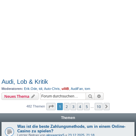
Audi, Lob & Kritik
Moderatoren:
Erik.Ode
,
tdi
,
Auto-Chris
,
ulliB
,
AudiFan
,
tom
Suche
Erweiterte Suche
Neues Thema
Seite
1
von
10
1
2
3
4
5
10
Nächste
482 Themen
…
Themen
Was ist die beste Zahlungsmethode, um in einem Online-
Casino zu spielen?
Letzter Beitrag von
alexwarrior5
«
23.12.2025, 21:18