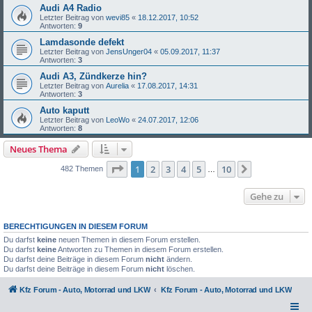
Audi A4 Radio
Letzter Beitrag von
wevi85
«
18.12.2017, 10:52
Antworten:
9
Lamdasonde defekt
Letzter Beitrag von
JensUnger04
«
05.09.2017, 11:37
Antworten:
3
Audi A3, Zündkerze hin?
Letzter Beitrag von
Aurelia
«
17.08.2017, 14:31
Antworten:
3
Auto kaputt
Letzter Beitrag von
LeoWo
«
24.07.2017, 12:06
Antworten:
8
Neues Thema
Seite
1
von
10
1
2
3
4
5
10
Nächste
482 Themen
…
Gehe zu
BERECHTIGUNGEN IN DIESEM FORUM
Du darfst
keine
neuen Themen in diesem Forum erstellen.
Du darfst
keine
Antworten zu Themen in diesem Forum erstellen.
Du darfst deine Beiträge in diesem Forum
nicht
ändern.
Du darfst deine Beiträge in diesem Forum
nicht
löschen.
Kfz Forum - Auto, Motorrad und LKW
Kfz Forum - Auto, Motorrad und LKW