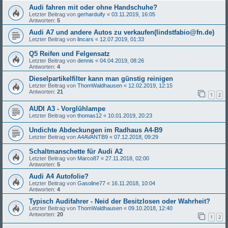
Audi fahren mit oder ohne Handschuhe?
Letzter Beitrag von
gerharduify
«
03.11.2019, 16:05
Antworten:
5
Audi A7 und andere Autos zu verkaufen(lindstfabio@fn.de)
Letzter Beitrag von
lincars
«
12.07.2019, 01:33
Q5 Reifen und Felgensatz
Letzter Beitrag von
dennis
«
04.04.2019, 08:26
Antworten:
4
Dieselpartikelfilter kann man günstig reinigen
Letzter Beitrag von
ThomWaldhausen
«
12.02.2019, 12:15
Antworten:
21
1
2
AUDI A3 - Vorglühlampe
Letzter Beitrag von
thomas12
«
10.01.2019, 20:23
Undichte Abdeckungen im Radhaus A4-B9
Letzter Beitrag von
A4AVANTB9
«
07.12.2018, 09:29
Schaltmanschette für Audi A2
Letzter Beitrag von
Marco87
«
27.11.2018, 02:00
Antworten:
5
Audi A4 Autofolie?
Letzter Beitrag von
Gasoline77
«
16.11.2018, 10:04
Antworten:
4
Typisch Audifahrer - Neid der Besitzlosen oder Wahrheit?
Letzter Beitrag von
ThomWaldhausen
«
09.10.2018, 12:40
Antworten:
20
1
2