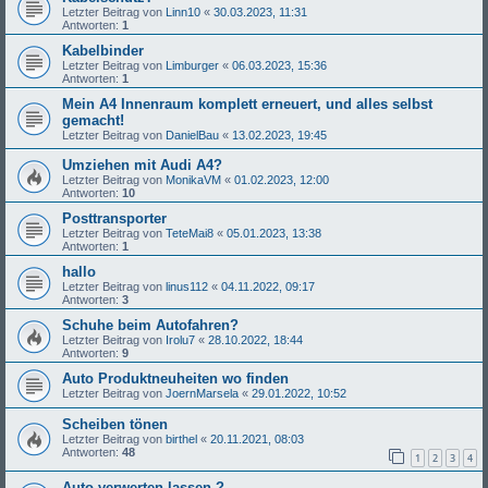
Letzter Beitrag von
Linn10
«
30.03.2023, 11:31
Antworten:
1
Kabelbinder
Letzter Beitrag von
Limburger
«
06.03.2023, 15:36
Antworten:
1
Mein A4 Innenraum komplett erneuert, und alles selbst
gemacht!
Letzter Beitrag von
DanielBau
«
13.02.2023, 19:45
Umziehen mit Audi A4?
Letzter Beitrag von
MonikaVM
«
01.02.2023, 12:00
Antworten:
10
Posttransporter
Letzter Beitrag von
TeteMai8
«
05.01.2023, 13:38
Antworten:
1
hallo
Letzter Beitrag von
linus112
«
04.11.2022, 09:17
Antworten:
3
Schuhe beim Autofahren?
Letzter Beitrag von
Irolu7
«
28.10.2022, 18:44
Antworten:
9
Auto Produktneuheiten wo finden
Letzter Beitrag von
JoernMarsela
«
29.01.2022, 10:52
Scheiben tönen
Letzter Beitrag von
birthel
«
20.11.2021, 08:03
Antworten:
48
1
2
3
4
Auto verwerten lassen ?