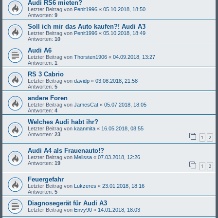
Audi RS6 mieten?
Letzter Beitrag von
Penit1996
«
05.10.2018, 18:50
Antworten:
9
Soll ich mir das Auto kaufen?! Audi A3
Letzter Beitrag von
Penit1996
«
05.10.2018, 18:49
Antworten:
10
Audi A6
Letzter Beitrag von
Thorsten1906
«
04.09.2018, 13:27
Antworten:
1
RS 3 Cabrio
Letzter Beitrag von
davidp
«
03.08.2018, 21:58
Antworten:
5
andere Foren
Letzter Beitrag von
JamesCat
«
05.07.2018, 18:05
Antworten:
4
Welches Audi habt ihr?
Letzter Beitrag von
kaanmita
«
16.05.2018, 08:55
Antworten:
23
1
2
Audi A4 als Frauenauto!?
Letzter Beitrag von
Melissa
«
07.03.2018, 12:26
Antworten:
19
1
2
Feuergefahr
Letzter Beitrag von
Lukzeres
«
23.01.2018, 18:16
Antworten:
5
Diagnosegerät für Audi A3
Letzter Beitrag von
Envy90
«
14.01.2018, 18:03