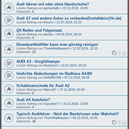
Audi fahren mit oder ohne Handschuhe?
Letzter Beitrag von
gerharduify
«
03.11.2019, 16:05
Antworten:
5
Audi A7 und andere Autos zu verkaufen(lindstfabio@fn.de)
Letzter Beitrag von
lincars
«
12.07.2019, 01:33
Q5 Reifen und Felgensatz
Letzter Beitrag von
dennis
«
04.04.2019, 08:26
Antworten:
4
Dieselpartikelfilter kann man günstig reinigen
Letzter Beitrag von
ThomWaldhausen
«
12.02.2019, 12:15
Antworten:
21
1
2
AUDI A3 - Vorglühlampe
Letzter Beitrag von
thomas12
«
10.01.2019, 20:23
Undichte Abdeckungen im Radhaus A4-B9
Letzter Beitrag von
A4AVANTB9
«
07.12.2018, 09:29
Schaltmanschette für Audi A2
Letzter Beitrag von
Marco87
«
27.11.2018, 02:00
Antworten:
5
Audi A4 Autofolie?
Letzter Beitrag von
Gasoline77
«
16.11.2018, 10:04
Antworten:
4
Typisch Audifahrer - Neid der Besitzlosen oder Wahrheit?
Letzter Beitrag von
ThomWaldhausen
«
09.10.2018, 12:40
Antworten:
20
1
2