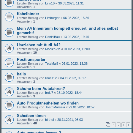
Letzter Beitrag von
Linn10
«
30.03.2023, 11:31
Antworten:
1
Kabelbinder
Letzter Beitrag von
Limburger
«
06.03.2023, 15:36
Antworten:
1
Mein A4 Innenraum komplett erneuert, und alles selbst
gemacht!
Letzter Beitrag von
DanielBau
«
13.02.2023, 19:45
Umziehen mit Audi A4?
Letzter Beitrag von
MonikaVM
«
01.02.2023, 12:00
Antworten:
10
Posttransporter
Letzter Beitrag von
TeteMai8
«
05.01.2023, 13:38
Antworten:
1
hallo
Letzter Beitrag von
linus112
«
04.11.2022, 09:17
Antworten:
3
Schuhe beim Autofahren?
Letzter Beitrag von
Irolu7
«
28.10.2022, 18:44
Antworten:
9
Auto Produktneuheiten wo finden
Letzter Beitrag von
JoernMarsela
«
29.01.2022, 10:52
Scheiben tönen
Letzter Beitrag von
birthel
«
20.11.2021, 08:03
Antworten:
48
1
2
3
4
Auto verwerten lassen ?