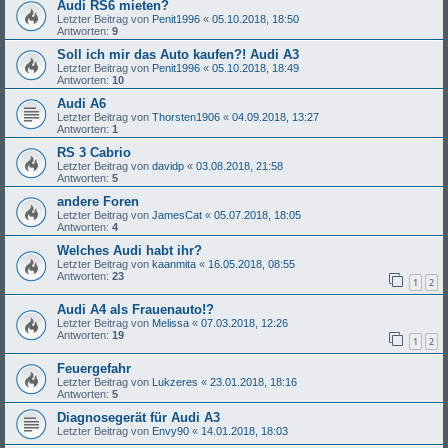
Audi RS6 mieten?
Letzter Beitrag von
Penit1996
«
05.10.2018, 18:50
Antworten:
9
Soll ich mir das Auto kaufen?! Audi A3
Letzter Beitrag von
Penit1996
«
05.10.2018, 18:49
Antworten:
10
Audi A6
Letzter Beitrag von
Thorsten1906
«
04.09.2018, 13:27
Antworten:
1
RS 3 Cabrio
Letzter Beitrag von
davidp
«
03.08.2018, 21:58
Antworten:
5
andere Foren
Letzter Beitrag von
JamesCat
«
05.07.2018, 18:05
Antworten:
4
Welches Audi habt ihr?
Letzter Beitrag von
kaanmita
«
16.05.2018, 08:55
Antworten:
23
1
2
Audi A4 als Frauenauto!?
Letzter Beitrag von
Melissa
«
07.03.2018, 12:26
Antworten:
19
1
2
Feuergefahr
Letzter Beitrag von
Lukzeres
«
23.01.2018, 18:16
Antworten:
5
Diagnosegerät für Audi A3
Letzter Beitrag von
Envy90
«
14.01.2018, 18:03