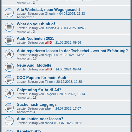
Antworten:
3
Alte Werkstatt, neue Wege gesucht
Letzter Beitrag von
Ghoully
«
04.08.2025, 21:33
Antworten:
1
What do you think of ...
Letzter Beitrag von
Buffalos
«
30.03.2025, 18:46
Antworten:
3
Audi Neuheiten 2025
Letzter Beitrag von
ulliB
«
21.03.2025, 09:56
Auto reparieren lassen in der Tschechei - wer hat Erfahrung?
Letzter Beitrag von
Mojo91
«
26.12.2024, 13:38
Antworten:
13
Neue Audi Modelle
Letzter Beitrag von
ulliB
«
14.05.2024, 09:44
COC Papiere für mein Audi
Letzter Beitrag von
Tinno
«
20.12.2023, 12:38
Chiptuning für Audi A4?
Letzter Beitrag von
Envy90
«
20.09.2023, 10:14
Antworten:
13
Suche nach Leggings
Letzter Beitrag von
alber
«
24.07.2023, 17:07
Antworten:
3
Auto kaufen oder leasen?
Letzter Beitrag von
ronda
«
21.07.2023, 19:35
Kabelschutz?