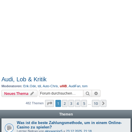
Audi, Lob & Kritik
Moderatoren:
Erik.Ode
,
tdi
,
Auto-Chris
,
ulliB
,
AudiFan
,
tom
Suche
Erweiterte Suche
Neues Thema
Seite
1
von
10
1
2
3
4
5
10
Nächste
482 Themen
…
Themen
Was ist die beste Zahlungsmethode, um in einem Online-
Casino zu spielen?
Letzter Beitrag von
alexwarrior5
«
23.12.2025, 21:18