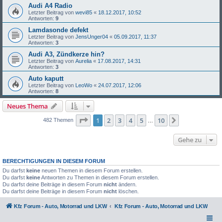
Audi A4 Radio
Letzter Beitrag von
wevi85
«
18.12.2017, 10:52
Antworten:
9
Lamdasonde defekt
Letzter Beitrag von
JensUnger04
«
05.09.2017, 11:37
Antworten:
3
Audi A3, Zündkerze hin?
Letzter Beitrag von
Aurelia
«
17.08.2017, 14:31
Antworten:
3
Auto kaputt
Letzter Beitrag von
LeoWo
«
24.07.2017, 12:06
Antworten:
8
Neues Thema
Seite
1
von
10
1
2
3
4
5
10
Nächste
482 Themen
…
Gehe zu
BERECHTIGUNGEN IN DIESEM FORUM
Du darfst
keine
neuen Themen in diesem Forum erstellen.
Du darfst
keine
Antworten zu Themen in diesem Forum erstellen.
Du darfst deine Beiträge in diesem Forum
nicht
ändern.
Du darfst deine Beiträge in diesem Forum
nicht
löschen.
Kfz Forum - Auto, Motorrad und LKW
Kfz Forum - Auto, Motorrad und LKW