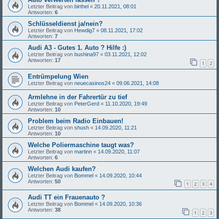
Letzter Beitrag von
birthel
«
20.11.2021, 08:01
Antworten:
6
Schlüsseldienst ja/nein?
Letzter Beitrag von
Hewdig7
«
08.11.2021, 17:02
Antworten:
7
Audi A3 - Gutes 1. Auto ? Hilfe :)
Letzter Beitrag von
bushina97
«
03.11.2021, 12:02
Antworten:
17
1
2
Entrümpelung Wien
Letzter Beitrag von
neuecasinos24
«
09.06.2021, 14:08
Armlehne in der Fahrertür zu tief
Letzter Beitrag von
PeterGerd
«
11.10.2020, 19:49
Antworten:
10
Problem beim Radio Einbauen!
Letzter Beitrag von
shush
«
14.09.2020, 11:21
Antworten:
10
Welche Poliermaschine taugt was?
Letzter Beitrag von
martinn
«
14.09.2020, 11:07
Antworten:
6
Welchen Audi kaufen?
Letzter Beitrag von
Bommel
«
14.09.2020, 10:44
Antworten:
50
1
2
3
4
Audi TT ein Frauenauto ?
Letzter Beitrag von
Bommel
«
14.09.2020, 10:36
Antworten:
38
1
2
3