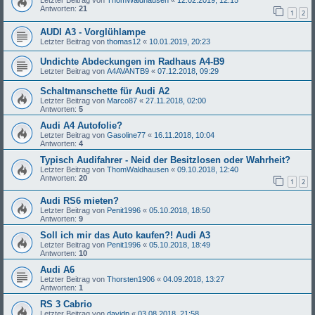
Letzter Beitrag von
ThomWaldhausen
«
12.02.2019, 12:15
Antworten:
21
1
2
AUDI A3 - Vorglühlampe
Letzter Beitrag von
thomas12
«
10.01.2019, 20:23
Undichte Abdeckungen im Radhaus A4-B9
Letzter Beitrag von
A4AVANTB9
«
07.12.2018, 09:29
Schaltmanschette für Audi A2
Letzter Beitrag von
Marco87
«
27.11.2018, 02:00
Antworten:
5
Audi A4 Autofolie?
Letzter Beitrag von
Gasoline77
«
16.11.2018, 10:04
Antworten:
4
Typisch Audifahrer - Neid der Besitzlosen oder Wahrheit?
Letzter Beitrag von
ThomWaldhausen
«
09.10.2018, 12:40
Antworten:
20
1
2
Audi RS6 mieten?
Letzter Beitrag von
Penit1996
«
05.10.2018, 18:50
Antworten:
9
Soll ich mir das Auto kaufen?! Audi A3
Letzter Beitrag von
Penit1996
«
05.10.2018, 18:49
Antworten:
10
Audi A6
Letzter Beitrag von
Thorsten1906
«
04.09.2018, 13:27
Antworten:
1
RS 3 Cabrio
Letzter Beitrag von
davidp
«
03.08.2018, 21:58