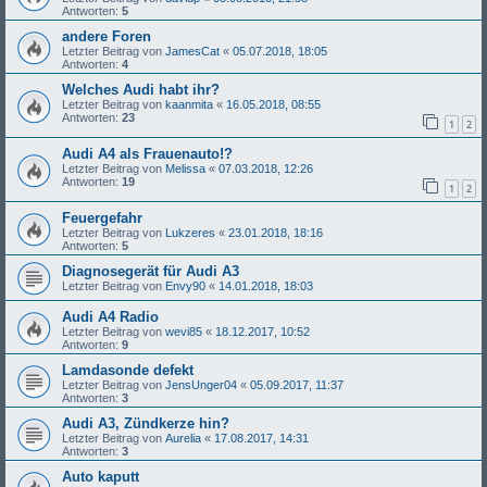
Antworten:
5
andere Foren
Letzter Beitrag von
JamesCat
«
05.07.2018, 18:05
Antworten:
4
Welches Audi habt ihr?
Letzter Beitrag von
kaanmita
«
16.05.2018, 08:55
Antworten:
23
1
2
Audi A4 als Frauenauto!?
Letzter Beitrag von
Melissa
«
07.03.2018, 12:26
Antworten:
19
1
2
Feuergefahr
Letzter Beitrag von
Lukzeres
«
23.01.2018, 18:16
Antworten:
5
Diagnosegerät für Audi A3
Letzter Beitrag von
Envy90
«
14.01.2018, 18:03
Audi A4 Radio
Letzter Beitrag von
wevi85
«
18.12.2017, 10:52
Antworten:
9
Lamdasonde defekt
Letzter Beitrag von
JensUnger04
«
05.09.2017, 11:37
Antworten:
3
Audi A3, Zündkerze hin?
Letzter Beitrag von
Aurelia
«
17.08.2017, 14:31
Antworten:
3
Auto kaputt