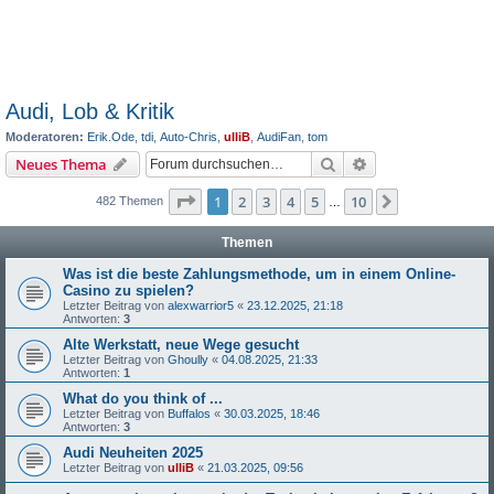
Audi, Lob & Kritik
Moderatoren:
Erik.Ode
,
tdi
,
Auto-Chris
,
ulliB
,
AudiFan
,
tom
Suche
Erweiterte Suche
Neues Thema
Seite
1
von
10
1
2
3
4
5
10
Nächste
482 Themen
…
Themen
Was ist die beste Zahlungsmethode, um in einem Online-
Casino zu spielen?
Letzter Beitrag von
alexwarrior5
«
23.12.2025, 21:18
Antworten:
3
Alte Werkstatt, neue Wege gesucht
Letzter Beitrag von
Ghoully
«
04.08.2025, 21:33
Antworten:
1
What do you think of ...
Letzter Beitrag von
Buffalos
«
30.03.2025, 18:46
Antworten:
3
Audi Neuheiten 2025
Letzter Beitrag von
ulliB
«
21.03.2025, 09:56