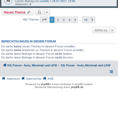
Letzter Beitrag von
LeoWo
«
24.07.2017, 12:06
Antworten:
8
Neues Thema
Seite
1
von
10
1
2
3
4
5
10
Nächste
482 Themen
…
Gehe zu
BERECHTIGUNGEN IN DIESEM FORUM
Du darfst
keine
neuen Themen in diesem Forum erstellen.
Du darfst
keine
Antworten zu Themen in diesem Forum erstellen.
Du darfst deine Beiträge in diesem Forum
nicht
ändern.
Du darfst deine Beiträge in diesem Forum
nicht
löschen.
Kfz Forum - Auto, Motorrad und LKW
Kfz Forum - Auto, Motorrad und LKW
Impressum
Datenschutz
AGB
Powered by
phpBB
® Forum Software © phpBB Limited
Deutsche Übersetzung durch
phpBB.de