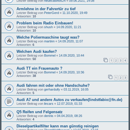
Letzter Beitrag von
neuecasinos24
«
09.06.2021, 14:08
Armlehne in der Fahrertür zu tief
Letzter Beitrag von
PeterGerd
«
11.10.2020, 19:49
Antworten:
10
Problem beim Radio Einbauen!
Letzter Beitrag von
shush
«
14.09.2020, 11:21
Antworten:
10
Welche Poliermaschine taugt was?
Letzter Beitrag von
martinn
«
14.09.2020, 11:07
Antworten:
6
Welchen Audi kaufen?
Letzter Beitrag von
Bommel
«
14.09.2020, 10:44
Antworten:
50
1
2
3
4
Audi TT ein Frauenauto ?
Letzter Beitrag von
Bommel
«
14.09.2020, 10:36
Antworten:
38
1
2
3
Audi fahren mit oder ohne Handschuhe?
Letzter Beitrag von
gerharduify
«
03.11.2019, 16:05
Antworten:
5
Audi A7 und andere Autos zu verkaufen(lindstfabio@fn.de)
Letzter Beitrag von
lincars
«
12.07.2019, 01:33
Q5 Reifen und Felgensatz
Letzter Beitrag von
dennis
«
04.04.2019, 08:26
Antworten:
4
Dieselpartikelfilter kann man günstig reinigen