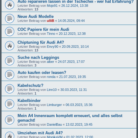
Auto reparieren lassen in der Tschechei - wer hat Erfahrung?
Letzter Beitrag von
Mojo91
«
26.12.2024, 13:38
Antworten:
13
Neue Audi Modelle
Letzter Beitrag von
ulliB
«
14.05.2024, 09:44
COC Papiere für mein Audi
Letzter Beitrag von
Tinno
«
20.12.2023, 12:38
Chiptuning für Audi A4?
Letzter Beitrag von
Envy90
«
20.09.2023, 10:14
Antworten:
13
Suche nach Leggings
Letzter Beitrag von
alber
«
24.07.2023, 17:07
Antworten:
3
Auto kaufen oder leasen?
Letzter Beitrag von
ronda
«
21.07.2023, 19:35
Kabelschutz?
Letzter Beitrag von
Linn10
«
30.03.2023, 11:31
Antworten:
1
Kabelbinder
Letzter Beitrag von
Limburger
«
06.03.2023, 15:36
Antworten:
1
Mein A4 Innenraum komplett erneuert, und alles selbst
gemacht!
Letzter Beitrag von
DanielBau
«
13.02.2023, 19:45
Umziehen mit Audi A4?
Letzter Beitrag von
MonikaVM
«
01.02.2023, 12:00