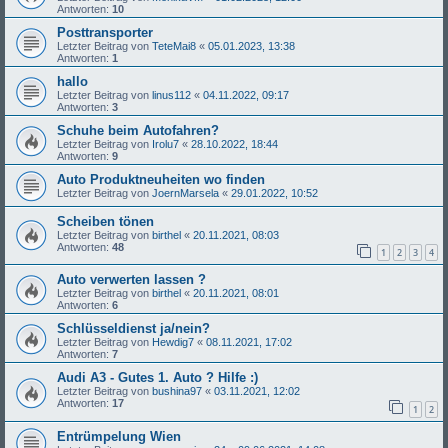
Antworten:
10
Posttransporter
Letzter Beitrag von
TeteMai8
«
05.01.2023, 13:38
Antworten:
1
hallo
Letzter Beitrag von
linus112
«
04.11.2022, 09:17
Antworten:
3
Schuhe beim Autofahren?
Letzter Beitrag von
Irolu7
«
28.10.2022, 18:44
Antworten:
9
Auto Produktneuheiten wo finden
Letzter Beitrag von
JoernMarsela
«
29.01.2022, 10:52
Scheiben tönen
Letzter Beitrag von
birthel
«
20.11.2021, 08:03
Antworten:
48
1
2
3
4
Auto verwerten lassen ?
Letzter Beitrag von
birthel
«
20.11.2021, 08:01
Antworten:
6
Schlüsseldienst ja/nein?
Letzter Beitrag von
Hewdig7
«
08.11.2021, 17:02
Antworten:
7
Audi A3 - Gutes 1. Auto ? Hilfe :)
Letzter Beitrag von
bushina97
«
03.11.2021, 12:02
Antworten:
17
1
2
Entrümpelung Wien