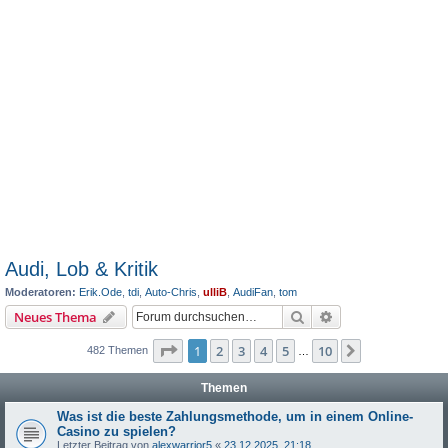
Audi, Lob & Kritik
Moderatoren:
Erik.Ode
,
tdi
,
Auto-Chris
,
ulliB
,
AudiFan
,
tom
Suche
Erweiterte Suche
Neues Thema
Seite
1
von
10
1
2
3
4
5
10
Nächste
482 Themen
…
Themen
Was ist die beste Zahlungsmethode, um in einem Online-
Casino zu spielen?
Letzter Beitrag von
alexwarrior5
«
23.12.2025, 21:18