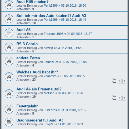
Audi RS6 mieten?
Letzter Beitrag von
Penit1996
«
05.10.2018, 18:50
Antworten:
9
Soll ich mir das Auto kaufen?! Audi A3
Letzter Beitrag von
Penit1996
«
05.10.2018, 18:49
Antworten:
10
Audi A6
Letzter Beitrag von
Thorsten1906
«
04.09.2018, 13:27
Antworten:
1
RS 3 Cabrio
Letzter Beitrag von
davidp
«
03.08.2018, 21:58
Antworten:
5
andere Foren
Letzter Beitrag von
JamesCat
«
05.07.2018, 18:05
Antworten:
4
Welches Audi habt ihr?
Letzter Beitrag von
kaanmita
«
16.05.2018, 08:55
Antworten:
23
1
2
Audi A4 als Frauenauto!?
Letzter Beitrag von
Melissa
«
07.03.2018, 12:26
Antworten:
19
1
2
Feuergefahr
Letzter Beitrag von
Lukzeres
«
23.01.2018, 18:16
Antworten:
5
Diagnosegerät für Audi A3
Letzter Beitrag von
Envy90
«
14.01.2018, 18:03