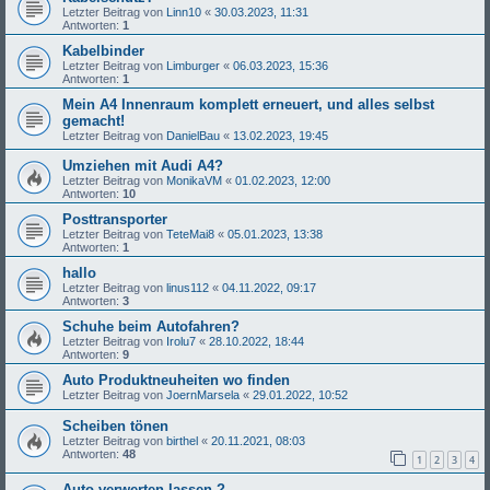
Letzter Beitrag von
Linn10
«
30.03.2023, 11:31
Antworten:
1
Kabelbinder
Letzter Beitrag von
Limburger
«
06.03.2023, 15:36
Antworten:
1
Mein A4 Innenraum komplett erneuert, und alles selbst
gemacht!
Letzter Beitrag von
DanielBau
«
13.02.2023, 19:45
Umziehen mit Audi A4?
Letzter Beitrag von
MonikaVM
«
01.02.2023, 12:00
Antworten:
10
Posttransporter
Letzter Beitrag von
TeteMai8
«
05.01.2023, 13:38
Antworten:
1
hallo
Letzter Beitrag von
linus112
«
04.11.2022, 09:17
Antworten:
3
Schuhe beim Autofahren?
Letzter Beitrag von
Irolu7
«
28.10.2022, 18:44
Antworten:
9
Auto Produktneuheiten wo finden
Letzter Beitrag von
JoernMarsela
«
29.01.2022, 10:52
Scheiben tönen
Letzter Beitrag von
birthel
«
20.11.2021, 08:03
Antworten:
48
1
2
3
4
Auto verwerten lassen ?