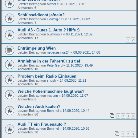
Letzter Beitrag von
birthel
«
20.11.2021, 08:01
Antworten:
6
Schlüsseldienst ja/nein?
Letzter Beitrag von
Hewdig7
«
08.11.2021, 17:02
Antworten:
7
Audi A3 - Gutes 1. Auto ? Hilfe :)
Letzter Beitrag von
bushina97
«
03.11.2021, 12:02
Antworten:
17
1
2
Entrümpelung Wien
Letzter Beitrag von
neuecasinos24
«
09.06.2021, 14:08
Armlehne in der Fahrertür zu tief
Letzter Beitrag von
PeterGerd
«
11.10.2020, 19:49
Antworten:
10
Problem beim Radio Einbauen!
Letzter Beitrag von
shush
«
14.09.2020, 11:21
Antworten:
10
Welche Poliermaschine taugt was?
Letzter Beitrag von
martinn
«
14.09.2020, 11:07
Antworten:
6
Welchen Audi kaufen?
Letzter Beitrag von
Bommel
«
14.09.2020, 10:44
Antworten:
50
1
2
3
4
Audi TT ein Frauenauto ?
Letzter Beitrag von
Bommel
«
14.09.2020, 10:36
Antworten:
38
1
2
3