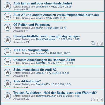
Audi fahren mit oder ohne Handschuhe?
Letzter Beitrag von
gerharduify
«
03.11.2019, 16:05
Antworten:
5
Audi A7 und andere Autos zu verkaufen(lindstfabio@fn.de)
Letzter Beitrag von
lincars
«
12.07.2019, 01:33
Q5 Reifen und Felgensatz
Letzter Beitrag von
dennis
«
04.04.2019, 08:26
Antworten:
4
Dieselpartikelfilter kann man günstig reinigen
Letzter Beitrag von
ThomWaldhausen
«
12.02.2019, 12:15
Antworten:
21
1
2
AUDI A3 - Vorglühlampe
Letzter Beitrag von
thomas12
«
10.01.2019, 20:23
Undichte Abdeckungen im Radhaus A4-B9
Letzter Beitrag von
A4AVANTB9
«
07.12.2018, 09:29
Schaltmanschette für Audi A2
Letzter Beitrag von
Marco87
«
27.11.2018, 02:00
Antworten:
5
Audi A4 Autofolie?
Letzter Beitrag von
Gasoline77
«
16.11.2018, 10:04
Antworten:
4
Typisch Audifahrer - Neid der Besitzlosen oder Wahrheit?
Letzter Beitrag von
ThomWaldhausen
«
09.10.2018, 12:40
Antworten:
20
1
2