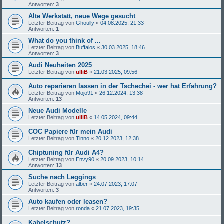
Antworten:
3
Alte Werkstatt, neue Wege gesucht
Letzter Beitrag von
Ghoully
«
04.08.2025, 21:33
Antworten:
1
What do you think of ...
Letzter Beitrag von
Buffalos
«
30.03.2025, 18:46
Antworten:
3
Audi Neuheiten 2025
Letzter Beitrag von
ulliB
«
21.03.2025, 09:56
Auto reparieren lassen in der Tschechei - wer hat Erfahrung?
Letzter Beitrag von
Mojo91
«
26.12.2024, 13:38
Antworten:
13
Neue Audi Modelle
Letzter Beitrag von
ulliB
«
14.05.2024, 09:44
COC Papiere für mein Audi
Letzter Beitrag von
Tinno
«
20.12.2023, 12:38
Chiptuning für Audi A4?
Letzter Beitrag von
Envy90
«
20.09.2023, 10:14
Antworten:
13
Suche nach Leggings
Letzter Beitrag von
alber
«
24.07.2023, 17:07
Antworten:
3
Auto kaufen oder leasen?
Letzter Beitrag von
ronda
«
21.07.2023, 19:35
Kabelschutz?