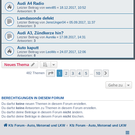
Audi A4 Radio
Letzter Beitrag von
wevi85
«
18.12.2017, 10:52
Antworten:
9
Lamdasonde defekt
Letzter Beitrag von
JensUnger04
«
05.09.2017, 11:37
Antworten:
3
Audi A3, Zündkerze hin?
Letzter Beitrag von
Aurelia
«
17.08.2017, 14:31
Antworten:
3
Auto kaputt
Letzter Beitrag von
LeoWo
«
24.07.2017, 12:06
Antworten:
8
Neues Thema
Seite
1
von
10
1
2
3
4
5
10
Nächste
482 Themen
…
Gehe zu
BERECHTIGUNGEN IN DIESEM FORUM
Du darfst
keine
neuen Themen in diesem Forum erstellen.
Du darfst
keine
Antworten zu Themen in diesem Forum erstellen.
Du darfst deine Beiträge in diesem Forum
nicht
ändern.
Du darfst deine Beiträge in diesem Forum
nicht
löschen.
Kfz Forum - Auto, Motorrad und LKW
Kfz Forum - Auto, Motorrad und LKW