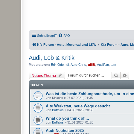
Schnellzugriff
FAQ
Kfz Forum - Auto, Motorrad und LKW
Kfz Forum - Auto, M
Audi, Lob & Kritik
Moderatoren:
Erik.Ode
,
tdi
,
Auto-Chris
,
ulliB
,
AudiFan
,
tom
Suche
Erw
Neues Thema
THEMEN
Was ist die beste Zahlungsmethode, um in ein
von
Klololos
»
27.07.2021, 21:35
Alte Werkstatt, neue Wege gesucht
von
Buffalos
»
04.08.2025, 20:38
What do you think of ...
von
Buffalos
»
31.01.2023, 01:20
Audi Neuheiten 2025