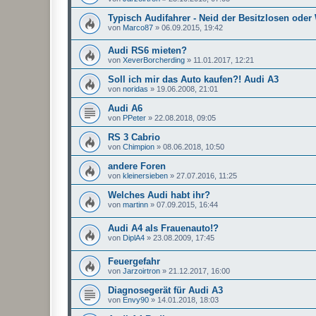
Typisch Audifahrer - Neid der Besitzlosen oder
von
Marco87
»
06.09.2015, 19:42
Audi RS6 mieten?
von
XeverBorcherding
»
11.01.2017, 12:21
Soll ich mir das Auto kaufen?! Audi A3
von
noridas
»
19.06.2008, 21:01
Audi A6
von
PPeter
»
22.08.2018, 09:05
RS 3 Cabrio
von
Chimpion
»
08.06.2018, 10:50
andere Foren
von
kleinersieben
»
27.07.2016, 11:25
Welches Audi habt ihr?
von
martinn
»
07.09.2015, 16:44
Audi A4 als Frauenauto!?
von
DiplA4
»
23.08.2009, 17:45
Feuergefahr
von
Jarzoirtron
»
21.12.2017, 16:00
Diagnosegerät für Audi A3
von
Envy90
»
14.01.2018, 18:03