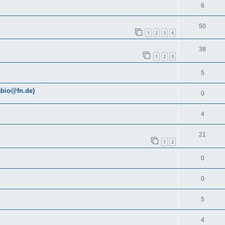
6
50
1
2
3
4
38
1
2
3
5
abio@fn.de)
0
4
21
1
2
0
0
5
4