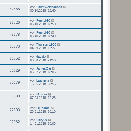
von
ThomWaldhausen
67555
09.10.2018, 12:40
von
Penit1996
36726
05.10.2018, 18:50
von
Penit1996
43178
05.10.2018, 18:49
von
Thorsten1906
15773
04.09.2018, 13:27
von
davidp
21852
03.08.2018, 21:58
von
JamesCat
31629
05.07.2018, 18:05
von
kaanmita
70179
16.05.2018, 08:55
von
Melissa
95639
07.03.2018, 12:26
von
Lukzeres
22803
23.01.2018, 18:16
von
Envy90
17062
14.01.2018, 18:03