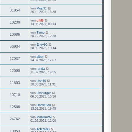
von
Mojo91
81854
26.12.2024, 13:38
von
ulliB
10230
14.05.2024, 09:44
von
Tinno
10686
20.12.2023, 12:38
von
Envy90
56934
20.09.2023, 10:14
von
alber
12037
24.07.2023, 17:07
von
ronda
12000
21.07.2023, 19:35
von
Linn10
11803
30.03.2023, 11:31
von
Limburger
10710
06.03.2023, 15:36
von
DanielBau
12588
13.02.2023, 19:45
von
MonikaVM
24762
01.02.2023, 12:00
von
TeteMai8
10953