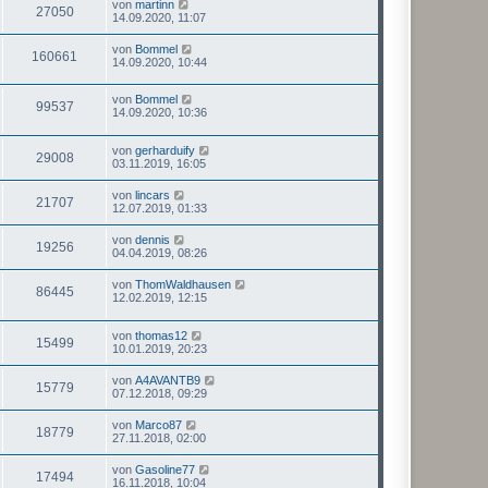
von
martinn
27050
14.09.2020, 11:07
von
Bommel
160661
14.09.2020, 10:44
von
Bommel
99537
14.09.2020, 10:36
von
gerharduify
29008
03.11.2019, 16:05
von
lincars
21707
12.07.2019, 01:33
von
dennis
19256
04.04.2019, 08:26
von
ThomWaldhausen
86445
12.02.2019, 12:15
von
thomas12
15499
10.01.2019, 20:23
von
A4AVANTB9
15779
07.12.2018, 09:29
von
Marco87
18779
27.11.2018, 02:00
von
Gasoline77
17494
16.11.2018, 10:04