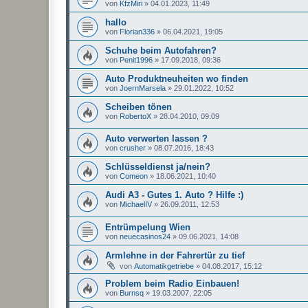
von
KfzMiri
»
04.01.2023, 11:49
hallo
von
Florian336
»
06.04.2021, 19:05
Schuhe beim Autofahren?
von
Penit1996
»
17.09.2018, 09:36
Auto Produktneuheiten wo finden
von
JoernMarsela
»
29.01.2022, 10:52
Scheiben tönen
von
RobertoX
»
28.04.2010, 09:09
Auto verwerten lassen ?
von
crusher
»
08.07.2016, 18:43
Schlüsseldienst ja/nein?
von
Comeon
»
18.06.2021, 10:40
Audi A3 - Gutes 1. Auto ? Hilfe :)
von
MichaelIV
»
26.09.2011, 12:53
Entrümpelung Wien
von
neuecasinos24
»
09.06.2021, 14:08
Armlehne in der Fahrertür zu tief
von
Automatikgetriebe
»
04.08.2017, 15:12
Problem beim Radio Einbauen!
von
Burnsq
»
19.03.2007, 22:05