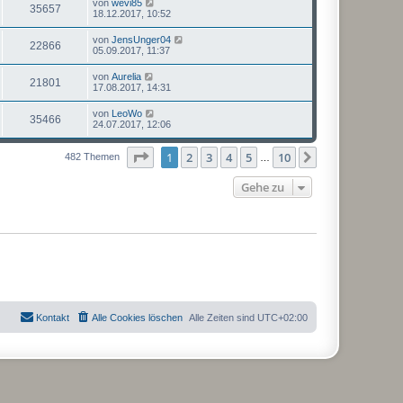
von
wevi85
35657
18.12.2017, 10:52
von
JensUnger04
22866
05.09.2017, 11:37
von
Aurelia
21801
17.08.2017, 14:31
von
LeoWo
35466
24.07.2017, 12:06
Seite
1
von
10
1
2
3
4
5
10
Nächste
482 Themen
…
Gehe zu
Kontakt
Alle Cookies löschen
Alle Zeiten sind
UTC+02:00