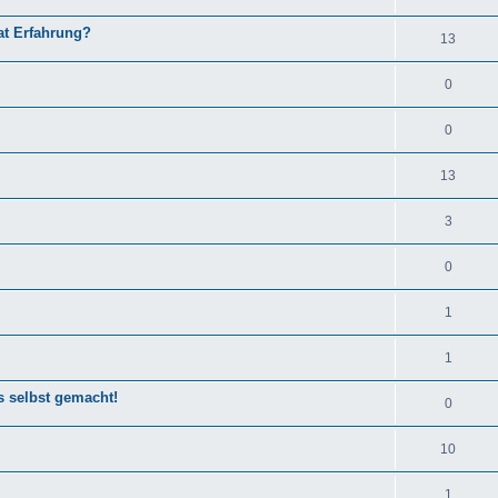
hat Erfahrung?
13
0
0
13
3
0
1
1
s selbst gemacht!
0
10
1