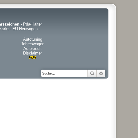
hrszeichen
-
Pda-Halter
arkt
-
EU-Neuwagen
-
Autotuning
Jahreswagen
Autokredit
Disclaimer
Suche
Erweiterte Suche