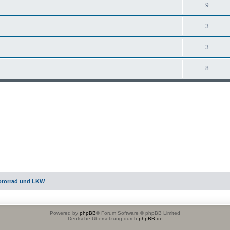
9
3
3
8
otorrad und LKW
Powered by
phpBB
® Forum Software © phpBB Limited
Deutsche Übersetzung durch
phpBB.de