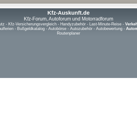
Kfz-Auskunft.de
Kfz-Forum, Autoforum und Motorradforum
utz
-
Kfz-Versicherungsvergleich
-
Handyzubehör
-
Last-Minute-Reise
-
Verke
ulferien
-
Bußgeldkatalog
-
Autobörse
-
Autozubehör
-
Autobewertung
-
Autom
Routenplaner