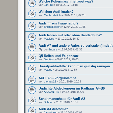
Welche Poliermaschine taugt was?
von
JanFre
»
18.06.2017, 23:18
Welchen Audi kaufen?
von
MuellersMilch
»
08.07.2011, 02:28
Audi TT ein Frauenauto ?
von
EngineReport
»
12.04.2015, 21:55
Audi fahren mit oder ohne Handschuhe?
von
Magistry
»
13.10.2018, 16:47
Audi A7 und andere Autos zu verkaufen(lindstf
von
lincars
»
12.07.2019, 01:33
Q5 Reifen und Felgensatz
von
Biantion
»
06.03.2019, 20:05
Dieselpartikelfilter kann man günstig reinigen
von
Maade
»
24.10.2013, 12:57
AUDI A3 - Vorglühlampe
von
thomas12
»
10.01.2019, 20:23
Undichte Abdeckungen im Radhaus A4-B9
von
A4AVANTB9
»
07.12.2018, 09:29
Schaltmanschette für Audi A2
von
Sabrina
»
20.11.2018, 15:51
Audi A4 Autofolie?
von
Jarzoirtron
»
23.10.2018, 07:05