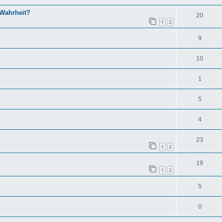
 Wahrheit?
20
1
2
9
10
1
5
4
23
1
2
19
1
2
5
0