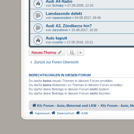
Audi A4 Radio
von
Schnipy
»
27.09.2006, 12:10
Lamdasonde defekt
von
repasensiloni
»
04.08.2017, 09:46
Audi A3, Zündkerze hin?
von
Jarzoirtron
»
15.08.2017, 10:20
Auto kaputt
von
crusher
»
17.05.2016, 23:21
Neues Thema
Zurück zur Foren-Übersicht
BERECHTIGUNGEN IN DIESEM FORUM
Du darfst
keine
neuen Themen in diesem Forum erstellen.
Du darfst
keine
Antworten zu Themen in diesem Forum erstellen.
Du darfst deine Beiträge in diesem Forum
nicht
ändern.
Du darfst deine Beiträge in diesem Forum
nicht
löschen.
Kfz Forum - Auto, Motorrad und LKW
Kfz Forum - Auto, M
Impressum
Datenschutz
AGB