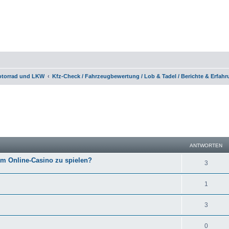
otorrad und LKW
Kfz-Check / Fahrzeugbewertung / Lob & Tadel / Berichte & Erfah
eiterte Suche
ANTWORTEN
em Online-Casino zu spielen?
3
1
3
0