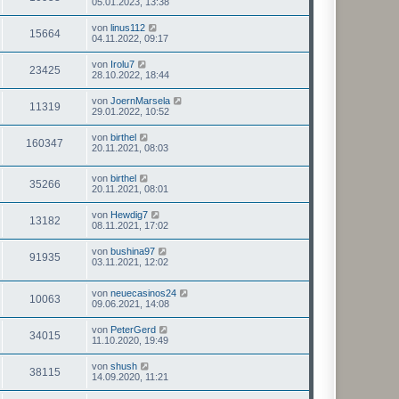
05.01.2023, 13:38
von
linus112
15664
04.11.2022, 09:17
von
Irolu7
23425
28.10.2022, 18:44
von
JoernMarsela
11319
29.01.2022, 10:52
von
birthel
160347
20.11.2021, 08:03
von
birthel
35266
20.11.2021, 08:01
von
Hewdig7
13182
08.11.2021, 17:02
von
bushina97
91935
03.11.2021, 12:02
von
neuecasinos24
10063
09.06.2021, 14:08
von
PeterGerd
34015
11.10.2020, 19:49
von
shush
38115
14.09.2020, 11:21