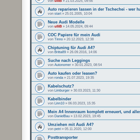
von
ulliB
»
21.03.2025, 09:56
Auto reparieren lassen in der Tschechei - wer 
von
start
»
25.01.2005, 10:04
Neue Audi Modelle
von
ulliB
»
14.05.2024, 09:44
COC Papiere für mein Audi
von
Tinno
»
20.12.2023, 12:38
Chiptuning für Audi A4?
von
Britta89
»
26.09.2016, 14:06
Suche nach Leggings
von
Autonomer
»
30.01.2023, 08:54
Auto kaufen oder leasen?
von
ronda
»
21.07.2023, 19:35
Kabelschutz?
von
Limburger
»
30.03.2023, 11:30
Kabelbinder
von
Linn10
»
06.03.2023, 15:35
Mein A4 Innenraum komplett erneuert, und alle
von
DanielBau
»
13.02.2023, 19:45
Umziehen mit Audi A4?
von
petri
»
05.11.2020, 12:00
Posttransporter