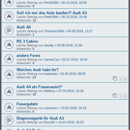
Letzter Beitrag von
Penit1996
«
05.10.2018, 18:50
Antworten:
9
Soll ich mir das Auto kaufen?! Audi A3
Letzter Beitrag von
Penit1996
«
05.10.2018, 18:49
Antworten:
10
Audi A6
Letzter Beitrag von
Thorsten1906
«
04.09.2018, 13:27
Antworten:
1
RS 3 Cabrio
Letzter Beitrag von
davidp
«
03.08.2018, 21:58
Antworten:
5
andere Foren
Letzter Beitrag von
JamesCat
«
05.07.2018, 18:05
Antworten:
4
Welches Audi habt ihr?
Letzter Beitrag von
kaanmita
«
16.05.2018, 08:55
Antworten:
23
1
2
Audi A4 als Frauenauto!?
Letzter Beitrag von
Melissa
«
07.03.2018, 12:26
Antworten:
19
1
2
Feuergefahr
Letzter Beitrag von
Lukzeres
«
23.01.2018, 18:16
Antworten:
5
Diagnosegerät für Audi A3
Letzter Beitrag von
Envy90
«
14.01.2018, 18:03