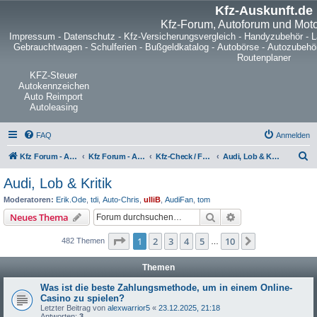
Kfz-Auskunft.de
Kfz-Forum, Autoforum und Mot
Impressum
-
Datenschutz
-
Kfz-Versicherungsvergleich
-
Handyzubehör
-
L
Gebrauchtwagen
-
Schulferien
-
Bußgeldkatalog
-
Autobörse
-
Autozubehö
Routenplaner
KFZ-Steuer
Autokennzeichen
Auto Reimport
Autoleasing
FAQ
Anmelden
S
Kfz Forum - Auto, Motorrad und LKW
Kfz Forum - Auto, Motorrad und LKW
Kfz-Check / Fahrzeugbewertung / Lob & Tadel / Berichte & Erfahrungen
Audi, Lob & Kritik
u
Audi, Lob & Kritik
c
Moderatoren:
Erik.Ode
,
tdi
,
Auto-Chris
,
ulliB
,
AudiFan
,
tom
h
Suche
Erweiterte Suche
Neues Thema
e
Seite
1
von
10
1
2
3
4
5
10
Nächste
482 Themen
…
Themen
Was ist die beste Zahlungsmethode, um in einem Online-
Casino zu spielen?
Letzter Beitrag von
alexwarrior5
«
23.12.2025, 21:18
Antworten:
3