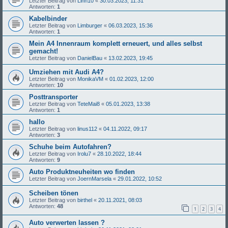
Letzter Beitrag von
Linn10
«
30.03.2023, 11:31
Antworten:
1
Kabelbinder
Letzter Beitrag von
Limburger
«
06.03.2023, 15:36
Antworten:
1
Mein A4 Innenraum komplett erneuert, und alles selbst
gemacht!
Letzter Beitrag von
DanielBau
«
13.02.2023, 19:45
Umziehen mit Audi A4?
Letzter Beitrag von
MonikaVM
«
01.02.2023, 12:00
Antworten:
10
Posttransporter
Letzter Beitrag von
TeteMai8
«
05.01.2023, 13:38
Antworten:
1
hallo
Letzter Beitrag von
linus112
«
04.11.2022, 09:17
Antworten:
3
Schuhe beim Autofahren?
Letzter Beitrag von
Irolu7
«
28.10.2022, 18:44
Antworten:
9
Auto Produktneuheiten wo finden
Letzter Beitrag von
JoernMarsela
«
29.01.2022, 10:52
Scheiben tönen
Letzter Beitrag von
birthel
«
20.11.2021, 08:03
Antworten:
48
1
2
3
4
Auto verwerten lassen ?