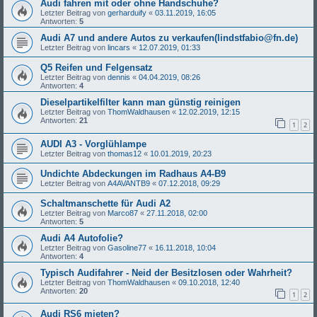
Audi fahren mit oder ohne Handschuhe?
Letzter Beitrag von
gerharduify
«
03.11.2019, 16:05
Antworten:
5
Audi A7 und andere Autos zu verkaufen(lindstfabio@fn.de)
Letzter Beitrag von
lincars
«
12.07.2019, 01:33
Q5 Reifen und Felgensatz
Letzter Beitrag von
dennis
«
04.04.2019, 08:26
Antworten:
4
Dieselpartikelfilter kann man günstig reinigen
Letzter Beitrag von
ThomWaldhausen
«
12.02.2019, 12:15
Antworten:
21
1
2
AUDI A3 - Vorglühlampe
Letzter Beitrag von
thomas12
«
10.01.2019, 20:23
Undichte Abdeckungen im Radhaus A4-B9
Letzter Beitrag von
A4AVANTB9
«
07.12.2018, 09:29
Schaltmanschette für Audi A2
Letzter Beitrag von
Marco87
«
27.11.2018, 02:00
Antworten:
5
Audi A4 Autofolie?
Letzter Beitrag von
Gasoline77
«
16.11.2018, 10:04
Antworten:
4
Typisch Audifahrer - Neid der Besitzlosen oder Wahrheit?
Letzter Beitrag von
ThomWaldhausen
«
09.10.2018, 12:40
Antworten:
20
1
2
Audi RS6 mieten?