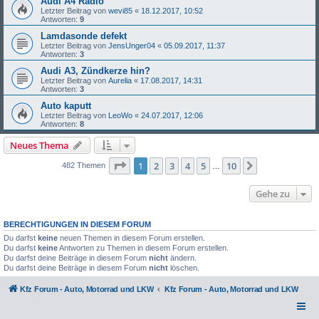
Audi A4 Radio
Letzter Beitrag von
wevi85
«
18.12.2017, 10:52
Antworten:
9
Lamdasonde defekt
Letzter Beitrag von
JensUnger04
«
05.09.2017, 11:37
Antworten:
3
Audi A3, Zündkerze hin?
Letzter Beitrag von
Aurelia
«
17.08.2017, 14:31
Antworten:
3
Auto kaputt
Letzter Beitrag von
LeoWo
«
24.07.2017, 12:06
Antworten:
8
Neues Thema
Seite
1
von
10
1
2
3
4
5
10
Nächste
482 Themen
…
Gehe zu
BERECHTIGUNGEN IN DIESEM FORUM
Du darfst
keine
neuen Themen in diesem Forum erstellen.
Du darfst
keine
Antworten zu Themen in diesem Forum erstellen.
Du darfst deine Beiträge in diesem Forum
nicht
ändern.
Du darfst deine Beiträge in diesem Forum
nicht
löschen.
Kfz Forum - Auto, Motorrad und LKW
Kfz Forum - Auto, Motorrad und LKW