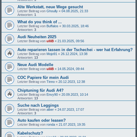
Alte Werkstatt, neue Wege gesucht
Letzter Beitrag von
Ghoully
«
04.08.2025, 21:33
Antworten:
1
What do you think of ...
Letzter Beitrag von
Buffalos
«
30.03.2025, 18:46
Antworten:
3
Audi Neuheiten 2025
Letzter Beitrag von
ulliB
«
21.03.2025, 09:56
Auto reparieren lassen in der Tschechei - wer hat Erfahrung?
Letzter Beitrag von
Mojo91
«
26.12.2024, 13:38
Antworten:
13
Neue Audi Modelle
Letzter Beitrag von
ulliB
«
14.05.2024, 09:44
COC Papiere für mein Audi
Letzter Beitrag von
Tinno
«
20.12.2023, 12:38
Chiptuning für Audi A4?
Letzter Beitrag von
Envy90
«
20.09.2023, 10:14
Antworten:
13
Suche nach Leggings
Letzter Beitrag von
alber
«
24.07.2023, 17:07
Antworten:
3
Auto kaufen oder leasen?
Letzter Beitrag von
ronda
«
21.07.2023, 19:35
Kabelschutz?