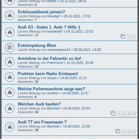
Letzter Beitrag von
birthel
«
20.11.2021, 08:01
Antworten:
6
Schlüsseldienst ja/nein?
Letzter Beitrag von
Hewdig7
«
08.11.2021, 17:02
Antworten:
7
Audi A3 - Gutes 1. Auto ? Hilfe :)
Letzter Beitrag von
bushina97
«
03.11.2021, 12:02
Antworten:
17
1
2
Entrümpelung Wien
Letzter Beitrag von
neuecasinos24
«
09.06.2021, 14:08
Armlehne in der Fahrertür zu tief
Letzter Beitrag von
PeterGerd
«
11.10.2020, 19:49
Antworten:
10
Problem beim Radio Einbauen!
Letzter Beitrag von
shush
«
14.09.2020, 11:21
Antworten:
10
Welche Poliermaschine taugt was?
Letzter Beitrag von
martinn
«
14.09.2020, 11:07
Antworten:
6
Welchen Audi kaufen?
Letzter Beitrag von
Bommel
«
14.09.2020, 10:44
Antworten:
50
1
2
3
4
Audi TT ein Frauenauto ?
Letzter Beitrag von
Bommel
«
14.09.2020, 10:36
Antworten:
38
1
2
3