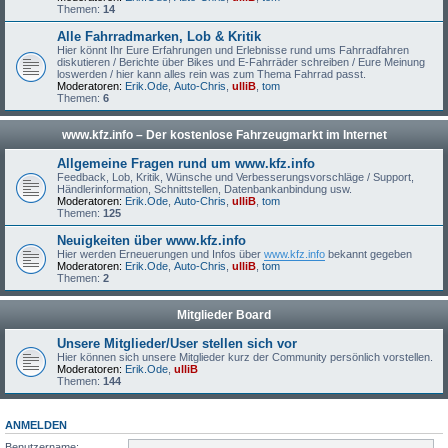
Themen:
14
Alle Fahrradmarken, Lob & Kritik
Hier könnt Ihr Eure Erfahrungen und Erlebnisse rund ums Fahrradfahren
diskutieren / Berichte über Bikes und E-Fahrräder schreiben / Eure Meinung
loswerden / hier kann alles rein was zum Thema Fahrrad passt.
Moderatoren:
Erik.Ode
,
Auto-Chris
,
ulliB
,
tom
Themen:
6
www.kfz.info – Der kostenlose Fahrzeugmarkt im Internet
Allgemeine Fragen rund um www.kfz.info
Feedback, Lob, Kritik, Wünsche und Verbesserungsvorschläge / Support,
Händlerinformation, Schnittstellen, Datenbankanbindung usw.
Moderatoren:
Erik.Ode
,
Auto-Chris
,
ulliB
,
tom
Themen:
125
Neuigkeiten über www.kfz.info
Hier werden Erneuerungen und Infos über
www.kfz.info
bekannt gegeben
Moderatoren:
Erik.Ode
,
Auto-Chris
,
ulliB
,
tom
Themen:
2
Mitglieder Board
Unsere Mitglieder/User stellen sich vor
Hier können sich unsere Mitglieder kurz der Community persönlich vorstellen.
Moderatoren:
Erik.Ode
,
ulliB
Themen:
144
ANMELDEN
Benutzername: