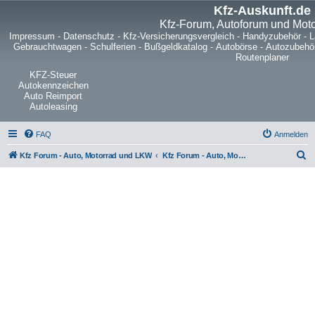
Kfz-Auskunft.de
Kfz-Forum, Autoforum und Mot
Impressum
-
Datenschutz
-
Kfz-Versicherungsvergleich
-
Handyzubehör
-
L
Gebrauchtwagen
-
Schulferien
-
Bußgeldkatalog
-
Autobörse
-
Autozubehö
Routenplaner
KFZ-Steuer
Autokennzeichen
Auto Reimport
Autoleasing
FAQ
Anmelden
S
Kfz Forum - Auto, Motorrad und LKW
Kfz Forum - Auto, Motorrad und LKW
u
c
h
e