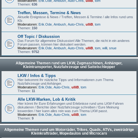
Moderatoren:
Erik.Ode
,
Ambush
,
Auto-Chris
,
ulliB
,
tom
Themen:
636
Treffen, Messen, Termine & News
Aktuelle Ereignisse & News / Treffen, Messen & Termine / alle Infos rund ums
Kfz.
Moderatoren:
Erik.Ode
,
Ambush
,
Auto-Chris
,
ulliB
,
tom
Themen:
150
Off Topic / Diskussion
Das Forum für allgemeine Diskussion! Alle Themen, die nicht in ein anderes
Forum passen, können hier diskutiert werden.
Moderatoren:
Erik.Ode
,
Ambush
,
Auto-Chris
,
ulliB
,
tom
,
willi
,
snue
Themen:
9752
Allgemeine Themen rund um LKW, Zugmaschinen, Anhänger,
Kleintransporter, Nutzfahrzeuge und Sattelschlepper
LKW / Infos & Tipps
Hier bekommt Ihr nützliche Tipps und Informationen zum Thema
Nutzfahrzeuge und Anhänger.
Moderatoren:
Erik.Ode
,
Auto-Chris
,
ulliB
,
tom
Themen:
11
Alle LKW-Marken, Lob & Kritik
Hier könnt Ihr Eure Erfahrungen und Erlebnisse rund ums LKW-Fahren
diskutieren / Berichte über Nutzfahrzeuge schreiben / Eure Meinung
loswerden / hier kann alles rein was zum Thema LKW passt.
Moderatoren:
Erik.Ode
,
Auto-Chris
,
ulliB
,
tom
Themen:
9
Allgemeine Themen rund um Motorräder, Trikes, Quads, ATVs, zweirädrige
Kleinkrafträder, Mopedautos und Microcars