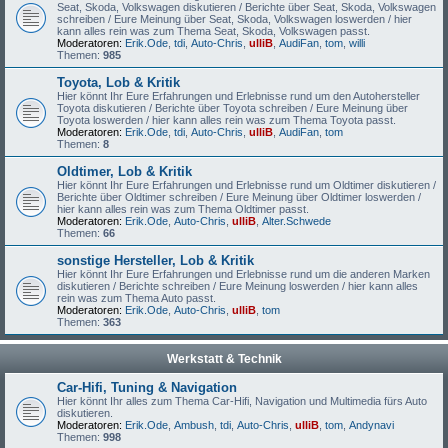
Seat, Skoda, Volkswagen diskutieren / Berichte über Seat, Skoda, Volkswagen
schreiben / Eure Meinung über Seat, Skoda, Volkswagen loswerden / hier
kann alles rein was zum Thema Seat, Skoda, Volkswagen passt.
Moderatoren:
Erik.Ode
,
tdi
,
Auto-Chris
,
ulliB
,
AudiFan
,
tom
,
willi
Themen:
985
Toyota, Lob & Kritik
Hier könnt Ihr Eure Erfahrungen und Erlebnisse rund um den Autohersteller
Toyota diskutieren / Berichte über Toyota schreiben / Eure Meinung über
Toyota loswerden / hier kann alles rein was zum Thema Toyota passt.
Moderatoren:
Erik.Ode
,
tdi
,
Auto-Chris
,
ulliB
,
AudiFan
,
tom
Themen:
8
Oldtimer, Lob & Kritik
Hier könnt Ihr Eure Erfahrungen und Erlebnisse rund um Oldtimer diskutieren /
Berichte über Oldtimer schreiben / Eure Meinung über Oldtimer loswerden /
hier kann alles rein was zum Thema Oldtimer passt.
Moderatoren:
Erik.Ode
,
Auto-Chris
,
ulliB
,
Alter.Schwede
Themen:
66
sonstige Hersteller, Lob & Kritik
Hier könnt Ihr Eure Erfahrungen und Erlebnisse rund um die anderen Marken
diskutieren / Berichte schreiben / Eure Meinung loswerden / hier kann alles
rein was zum Thema Auto passt.
Moderatoren:
Erik.Ode
,
Auto-Chris
,
ulliB
,
tom
Themen:
363
Werkstatt & Technik
Car-Hifi, Tuning & Navigation
Hier könnt Ihr alles zum Thema Car-Hifi, Navigation und Multimedia fürs Auto
diskutieren.
Moderatoren:
Erik.Ode
,
Ambush
,
tdi
,
Auto-Chris
,
ulliB
,
tom
,
Andynavi
Themen:
998