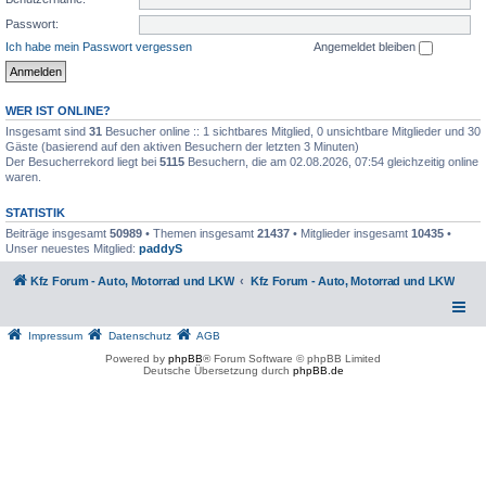
Passwort:
Ich habe mein Passwort vergessen
Angemeldet bleiben
WER IST ONLINE?
Insgesamt sind
31
Besucher online :: 1 sichtbares Mitglied, 0 unsichtbare Mitglieder und 30
Gäste (basierend auf den aktiven Besuchern der letzten 3 Minuten)
Der Besucherrekord liegt bei
5115
Besuchern, die am 02.08.2026, 07:54 gleichzeitig online
waren.
STATISTIK
Beiträge insgesamt
50989
• Themen insgesamt
21437
• Mitglieder insgesamt
10435
•
Unser neuestes Mitglied:
paddyS
Kfz Forum - Auto, Motorrad und LKW
Kfz Forum - Auto, Motorrad und LKW
Impressum
Datenschutz
AGB
Powered by
phpBB
® Forum Software © phpBB Limited
Deutsche Übersetzung durch
phpBB.de