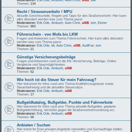
Moderatoren:
Erik.Ode
,
Ambush
,
Auto-Chris
,
ulliB
,
willi
Themen:
134
Recht / Strassenverkehr / MPU
Aktuelle Gerichtsurteile, Regeln und Tipps für den Straßenverkehr. Hier kann
alles diskutiert werden was zum Thema passt.
Moderatoren:
Erik.Ode
,
Ambush
,
Auto-Chris
,
ulliB
,
tom
,
Eicker
Themen:
983
Führerschein - von Mofa bis LKW
Fragen und Antworten zum Thema Führerschein. Hier kann alles diskutiert
werden was zum Thema passt.
Moderatoren:
Erik.Ode
,
tdi
,
Auto-Chris
,
ulliB
,
AudiFan
,
tom
Themen:
21
Günstige Versicherungsbeiträge
Fragen und Antworten rund um die Kfz-Versicherung, Beiträge, Online
Vergleiche und Sparmöglichkeiten.
Moderatoren:
Erik.Ode
,
Ambush
,
ulliB
Themen:
52
Wie hoch ist die Steuer für mein Fahrzeug?
Hier bekommt Ihr Infos rund ums Thema Kraftfahrzeugsteuer sowie
Steuerbefreiung und die aktuellen Steuersätze.
Moderatoren:
Erik.Ode
,
Ambush
,
ulliB
Themen:
17
Bußgeldkatalog, Bußgelder, Punkte und Fahrverbote
Hier bekommt Ihr Infos rund ums Thema aktuelle Bußgelder, geplante
Bußgelderhöhung, Verstöße gegen die Straßenverkehrsordnung ect.
Moderatoren:
Erik.Ode
,
Ambush
,
ulliB
Themen:
58
Anbieten / Suchen
Hier könnt Ihr Eure privaten Angebote reinstellen und Suchaufträge stellen.