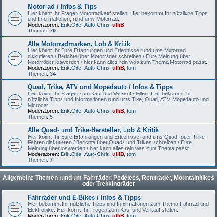
Motorrad / Infos & Tips
Hier könnt Ihr Fragen Motorradkauf stellen. Hier bekommt Ihr nützliche Tipps
und Informationen, rund ums Motorrad.
Moderatoren:
Erik.Ode
,
Auto-Chris
,
ulliB
Themen:
79
Alle Motorradmarken, Lob & Kritik
Hier könnt Ihr Eure Erfahrungen und Erlebnisse rund ums Motorrad
diskutieren / Berichte über Motorräder schreiben / Eure Meinung über
Motorräder loswerden / hier kann alles rein was zum Thema Motorrad passt.
Moderatoren:
Erik.Ode
,
Auto-Chris
,
ulliB
,
tom
Themen:
34
Quad, Trike, ATV und Mopedauto / Infos & Tipps
Hier könnt Ihr Fragen zum Kauf und Verkauf stellen. Hier bekommt Ihr
nützliche Tipps und Informationen rund ums Tike, Quad, ATV, Mopedauto und
Microcar.
Moderatoren:
Erik.Ode
,
Auto-Chris
,
ulliB
,
tom
Themen:
5
Alle Quad- und Trike-Hersteller, Lob & Kritik
Hier könnt Ihr Eure Erfahrungen und Erlebnisse rund ums Quad- oder Trike-
Fahren diskutieren / Berichte über Quads und Trikes schreiben / Eure
Meinung über loswerden / hier kann alles rein was zum Thema passt.
Moderatoren:
Erik.Ode
,
Auto-Chris
,
ulliB
,
tom
Themen:
7
Allgemeine Themen rund um Fahrräder, Pedelecs, Rennräder, Mountainbikes
oder Trekkingräder
Fahrräder und E-Bikes / Infos & Tipps
Hier bekommt Ihr nützliche Tipps und Informationen zum Thema Fahrrad und
Elektrobike. Hier könnt Ihr Fragen zum Kauf und Verkauf stellen.
Moderatoren:
Erik.Ode
,
Auto-Chris
,
ulliB
,
tom