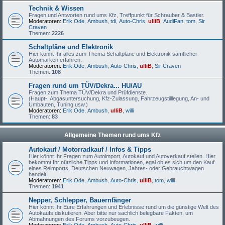
Technik & Wissen
Fragen und Antworten rund ums Kfz, Treffpunkt für Schrauber & Bastler.
Moderatoren:
Erik.Ode
,
Ambush
,
tdi
,
Auto-Chris
,
ulliB
,
AudiFan
,
tom
,
Sir
Craven
Themen:
2226
Schaltpläne und Elektronik
Hier könnt Ihr alles zum Thema Schaltpläne und Elektronik sämtlicher
Automarken erfahren.
Moderatoren:
Erik.Ode
,
Ambush
,
Auto-Chris
,
ulliB
,
Sir Craven
Themen:
108
Fragen rund um TÜV/Dekra... HU/AU
Fragen zum Thema TÜV/Dekra und Prüfdienste.
(Haupt-, Abgasuntersuchung, Kfz-Zulassung, Fahrzeugstilllegung, An- und
Umbauten, Tuning usw.)
Moderatoren:
Erik.Ode
,
Ambush
,
ulliB
,
willi
Themen:
83
Allgemeine Themen rund ums Kfz
Autokauf / Motorradkauf / Infos & Tipps
Hier könnt Ihr Fragen zum Autoimport, Autokauf und Autoverkauf stellen. Hier
bekommt Ihr nützliche Tipps und Informationen, egal ob es sich um den Kauf
eines Reimports, Deutschen Neuwagen, Jahres- oder Gebrauchtwagen
handelt.
Moderatoren:
Erik.Ode
,
Ambush
,
Auto-Chris
,
ulliB
,
tom
,
willi
Themen:
1941
Nepper, Schlepper, Bauernfänger
Hier könnt Ihr Eure Erfahrungen und Erlebnisse rund um die günstige Welt des
Autokaufs diskutieren. Aber bitte nur sachlich belegbare Fakten, um
Abmahnungen des Forums vorzubeugen.