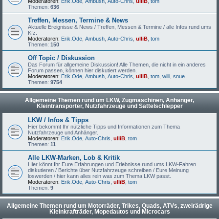
Moderatoren:
Erik.Ode
,
Ambush
,
Auto-Chris
,
ulliB
,
tom
Themen:
636
Treffen, Messen, Termine & News
Aktuelle Ereignisse & News / Treffen, Messen & Termine / alle Infos rund ums
Kfz.
Moderatoren:
Erik.Ode
,
Ambush
,
Auto-Chris
,
ulliB
,
tom
Themen:
150
Off Topic / Diskussion
Das Forum für allgemeine Diskussion! Alle Themen, die nicht in ein anderes
Forum passen, können hier diskutiert werden.
Moderatoren:
Erik.Ode
,
Ambush
,
Auto-Chris
,
ulliB
,
tom
,
willi
,
snue
Themen:
9754
Allgemeine Themen rund um LKW, Zugmaschinen, Anhänger,
Kleintransporter, Nutzfahrzeuge und Sattelschlepper
LKW / Infos & Tipps
Hier bekommt Ihr nützliche Tipps und Informationen zum Thema
Nutzfahrzeuge und Anhänger.
Moderatoren:
Erik.Ode
,
Auto-Chris
,
ulliB
,
tom
Themen:
11
Alle LKW-Marken, Lob & Kritik
Hier könnt Ihr Eure Erfahrungen und Erlebnisse rund ums LKW-Fahren
diskutieren / Berichte über Nutzfahrzeuge schreiben / Eure Meinung
loswerden / hier kann alles rein was zum Thema LKW passt.
Moderatoren:
Erik.Ode
,
Auto-Chris
,
ulliB
,
tom
Themen:
9
Allgemeine Themen rund um Motorräder, Trikes, Quads, ATVs, zweirädrige
Kleinkrafträder, Mopedautos und Microcars