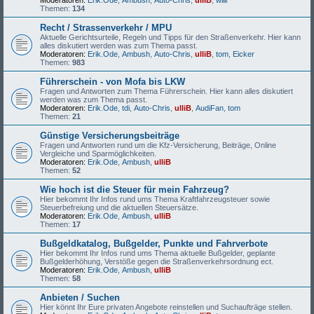
Moderatoren:
Erik.Ode
,
Ambush
,
Auto-Chris
,
ulliB
,
willi
Themen:
134
Recht / Strassenverkehr / MPU
Aktuelle Gerichtsurteile, Regeln und Tipps für den Straßenverkehr. Hier kann
alles diskutiert werden was zum Thema passt.
Moderatoren:
Erik.Ode
,
Ambush
,
Auto-Chris
,
ulliB
,
tom
,
Eicker
Themen:
983
Führerschein - von Mofa bis LKW
Fragen und Antworten zum Thema Führerschein. Hier kann alles diskutiert
werden was zum Thema passt.
Moderatoren:
Erik.Ode
,
tdi
,
Auto-Chris
,
ulliB
,
AudiFan
,
tom
Themen:
21
Günstige Versicherungsbeiträge
Fragen und Antworten rund um die Kfz-Versicherung, Beiträge, Online
Vergleiche und Sparmöglichkeiten.
Moderatoren:
Erik.Ode
,
Ambush
,
ulliB
Themen:
52
Wie hoch ist die Steuer für mein Fahrzeug?
Hier bekommt Ihr Infos rund ums Thema Kraftfahrzeugsteuer sowie
Steuerbefreiung und die aktuellen Steuersätze.
Moderatoren:
Erik.Ode
,
Ambush
,
ulliB
Themen:
17
Bußgeldkatalog, Bußgelder, Punkte und Fahrverbote
Hier bekommt Ihr Infos rund ums Thema aktuelle Bußgelder, geplante
Bußgelderhöhung, Verstöße gegen die Straßenverkehrsordnung ect.
Moderatoren:
Erik.Ode
,
Ambush
,
ulliB
Themen:
58
Anbieten / Suchen
Hier könnt Ihr Eure privaten Angebote reinstellen und Suchaufträge stellen.