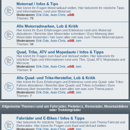
Motorrad / Infos & Tips
Hier könnt Ihr Fragen Motorradkauf stellen. Hier bekommt Ihr nützliche Tipps
und Informationen, rund ums Motorrad.
Moderatoren:
Erik.Ode
,
Auto-Chris
,
ulliB
Themen:
79
Alle Motorradmarken, Lob & Kritik
Hier könnt Ihr Eure Erfahrungen und Erlebnisse rund ums Motorrad
diskutieren / Berichte über Motorräder schreiben / Eure Meinung über
Motorräder loswerden / hier kann alles rein was zum Thema Motorrad passt.
Moderatoren:
Erik.Ode
,
Auto-Chris
,
ulliB
,
tom
Themen:
34
Quad, Trike, ATV und Mopedauto / Infos & Tipps
Hier könnt Ihr Fragen zum Kauf und Verkauf stellen. Hier bekommt Ihr
nützliche Tipps und Informationen rund ums Tike, Quad, ATV, Mopedauto und
Microcar.
Moderatoren:
Erik.Ode
,
Auto-Chris
,
ulliB
,
tom
Themen:
5
Alle Quad- und Trike-Hersteller, Lob & Kritik
Hier könnt Ihr Eure Erfahrungen und Erlebnisse rund ums Quad- oder Trike-
Fahren diskutieren / Berichte über Quads und Trikes schreiben / Eure
Meinung über loswerden / hier kann alles rein was zum Thema passt.
Moderatoren:
Erik.Ode
,
Auto-Chris
,
ulliB
,
tom
Themen:
7
Allgemeine Themen rund um Fahrräder, Pedelecs, Rennräder, Mountainbikes
oder Trekkingräder
Fahrräder und E-Bikes / Infos & Tipps
Hier bekommt Ihr nützliche Tipps und Informationen zum Thema Fahrrad und
Elektrobike. Hier könnt Ihr Fragen zum Kauf und Verkauf stellen.
Moderatoren:
Erik.Ode
,
Auto-Chris
,
ulliB
,
tom