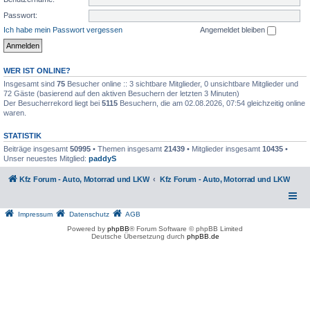
Passwort:
Ich habe mein Passwort vergessen
Angemeldet bleiben
WER IST ONLINE?
Insgesamt sind
75
Besucher online :: 3 sichtbare Mitglieder, 0 unsichtbare Mitglieder und
72 Gäste (basierend auf den aktiven Besuchern der letzten 3 Minuten)
Der Besucherrekord liegt bei
5115
Besuchern, die am 02.08.2026, 07:54 gleichzeitig online
waren.
STATISTIK
Beiträge insgesamt
50995
• Themen insgesamt
21439
• Mitglieder insgesamt
10435
•
Unser neuestes Mitglied:
paddyS
Kfz Forum - Auto, Motorrad und LKW
Kfz Forum - Auto, Motorrad und LKW
Impressum
Datenschutz
AGB
Powered by
phpBB
® Forum Software © phpBB Limited
Deutsche Übersetzung durch
phpBB.de