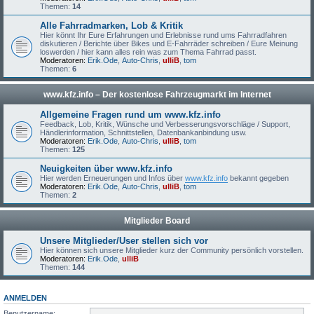
Themen:
14
Alle Fahrradmarken, Lob & Kritik
Hier könnt Ihr Eure Erfahrungen und Erlebnisse rund ums Fahrradfahren
diskutieren / Berichte über Bikes und E-Fahrräder schreiben / Eure Meinung
loswerden / hier kann alles rein was zum Thema Fahrrad passt.
Moderatoren:
Erik.Ode
,
Auto-Chris
,
ulliB
,
tom
Themen:
6
www.kfz.info – Der kostenlose Fahrzeugmarkt im Internet
Allgemeine Fragen rund um www.kfz.info
Feedback, Lob, Kritik, Wünsche und Verbesserungsvorschläge / Support,
Händlerinformation, Schnittstellen, Datenbankanbindung usw.
Moderatoren:
Erik.Ode
,
Auto-Chris
,
ulliB
,
tom
Themen:
125
Neuigkeiten über www.kfz.info
Hier werden Erneuerungen und Infos über
www.kfz.info
bekannt gegeben
Moderatoren:
Erik.Ode
,
Auto-Chris
,
ulliB
,
tom
Themen:
2
Mitglieder Board
Unsere Mitglieder/User stellen sich vor
Hier können sich unsere Mitglieder kurz der Community persönlich vorstellen.
Moderatoren:
Erik.Ode
,
ulliB
Themen:
144
ANMELDEN
Benutzername: