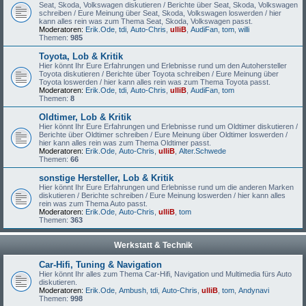
Seat, Skoda, Volkswagen diskutieren / Berichte über Seat, Skoda, Volkswagen
schreiben / Eure Meinung über Seat, Skoda, Volkswagen loswerden / hier
kann alles rein was zum Thema Seat, Skoda, Volkswagen passt.
Moderatoren:
Erik.Ode
,
tdi
,
Auto-Chris
,
ulliB
,
AudiFan
,
tom
,
willi
Themen:
985
Toyota, Lob & Kritik
Hier könnt Ihr Eure Erfahrungen und Erlebnisse rund um den Autohersteller
Toyota diskutieren / Berichte über Toyota schreiben / Eure Meinung über
Toyota loswerden / hier kann alles rein was zum Thema Toyota passt.
Moderatoren:
Erik.Ode
,
tdi
,
Auto-Chris
,
ulliB
,
AudiFan
,
tom
Themen:
8
Oldtimer, Lob & Kritik
Hier könnt Ihr Eure Erfahrungen und Erlebnisse rund um Oldtimer diskutieren /
Berichte über Oldtimer schreiben / Eure Meinung über Oldtimer loswerden /
hier kann alles rein was zum Thema Oldtimer passt.
Moderatoren:
Erik.Ode
,
Auto-Chris
,
ulliB
,
Alter.Schwede
Themen:
66
sonstige Hersteller, Lob & Kritik
Hier könnt Ihr Eure Erfahrungen und Erlebnisse rund um die anderen Marken
diskutieren / Berichte schreiben / Eure Meinung loswerden / hier kann alles
rein was zum Thema Auto passt.
Moderatoren:
Erik.Ode
,
Auto-Chris
,
ulliB
,
tom
Themen:
363
Werkstatt & Technik
Car-Hifi, Tuning & Navigation
Hier könnt Ihr alles zum Thema Car-Hifi, Navigation und Multimedia fürs Auto
diskutieren.
Moderatoren:
Erik.Ode
,
Ambush
,
tdi
,
Auto-Chris
,
ulliB
,
tom
,
Andynavi
Themen:
998