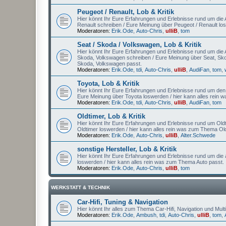
Peugeot / Renault, Lob & Kritik
Hier könnt Ihr Eure Erfahrungen und Erlebnisse rund um die A
Renault schreiben / Eure Meinung über Peugeot / Renault lo
Moderatoren:
Erik.Ode
,
Auto-Chris
,
ulliB
,
tom
Seat / Skoda / Volkswagen, Lob & Kritik
Hier könnt Ihr Eure Erfahrungen und Erlebnisse rund um die A
Skoda, Volkswagen schreiben / Eure Meinung über Seat, Sko
Skoda, Volkswagen passt.
Moderatoren:
Erik.Ode
,
tdi
,
Auto-Chris
,
ulliB
,
AudiFan
,
tom
,
Toyota, Lob & Kritik
Hier könnt Ihr Eure Erfahrungen und Erlebnisse rund um den A
Eure Meinung über Toyota loswerden / hier kann alles rein
Moderatoren:
Erik.Ode
,
tdi
,
Auto-Chris
,
ulliB
,
AudiFan
,
tom
Oldtimer, Lob & Kritik
Hier könnt Ihr Eure Erfahrungen und Erlebnisse rund um Oldt
Oldtimer loswerden / hier kann alles rein was zum Thema Old
Moderatoren:
Erik.Ode
,
Auto-Chris
,
ulliB
,
Alter.Schwede
sonstige Hersteller, Lob & Kritik
Hier könnt Ihr Eure Erfahrungen und Erlebnisse rund um die 
loswerden / hier kann alles rein was zum Thema Auto passt.
Moderatoren:
Erik.Ode
,
Auto-Chris
,
ulliB
,
tom
WERKSTATT & TECHNIK
Car-Hifi, Tuning & Navigation
Hier könnt Ihr alles zum Thema Car-Hifi, Navigation und Multi
Moderatoren:
Erik.Ode
,
Ambush
,
tdi
,
Auto-Chris
,
ulliB
,
tom
,