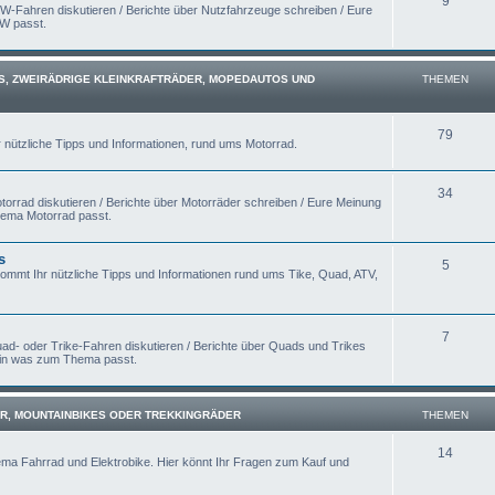
9
W-Fahren diskutieren / Berichte über Nutzfahrzeuge schreiben / Eure
KW passt.
S, ZWEIRÄDRIGE KLEINKRAFTRÄDER, MOPEDAUTOS UND
THEMEN
79
r nützliche Tipps und Informationen, rund ums Motorrad.
34
orrad diskutieren / Berichte über Motorräder schreiben / Eure Meinung
hema Motorrad passt.
s
5
kommt Ihr nützliche Tipps und Informationen rund ums Tike, Quad, ATV,
7
ad- oder Trike-Fahren diskutieren / Berichte über Quads und Trikes
rein was zum Thema passt.
R, MOUNTAINBIKES ODER TREKKINGRÄDER
THEMEN
14
ema Fahrrad und Elektrobike. Hier könnt Ihr Fragen zum Kauf und