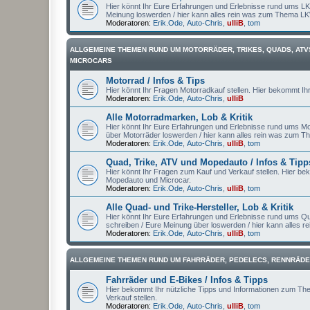
Hier könnt Ihr Eure Erfahrungen und Erlebnisse rund ums LK
Meinung loswerden / hier kann alles rein was zum Thema L
Moderatoren:
Erik.Ode
,
Auto-Chris
,
ulliB
,
tom
ALLGEMEINE THEMEN RUND UM MOTORRÄDER, TRIKES, QUADS, ATV
MICROCARS
Motorrad / Infos & Tips
Hier könnt Ihr Fragen Motorradkauf stellen. Hier bekommt Ih
Moderatoren:
Erik.Ode
,
Auto-Chris
,
ulliB
Alle Motorradmarken, Lob & Kritik
Hier könnt Ihr Eure Erfahrungen und Erlebnisse rund ums Mot
über Motorräder loswerden / hier kann alles rein was zum T
Moderatoren:
Erik.Ode
,
Auto-Chris
,
ulliB
,
tom
Quad, Trike, ATV und Mopedauto / Infos & Tipp
Hier könnt Ihr Fragen zum Kauf und Verkauf stellen. Hier be
Mopedauto und Microcar.
Moderatoren:
Erik.Ode
,
Auto-Chris
,
ulliB
,
tom
Alle Quad- und Trike-Hersteller, Lob & Kritik
Hier könnt Ihr Eure Erfahrungen und Erlebnisse rund ums Qu
schreiben / Eure Meinung über loswerden / hier kann alles 
Moderatoren:
Erik.Ode
,
Auto-Chris
,
ulliB
,
tom
ALLGEMEINE THEMEN RUND UM FAHRRÄDER, PEDELECS, RENNRÄDE
Fahrräder und E-Bikes / Infos & Tipps
Hier bekommt Ihr nützliche Tipps und Informationen zum Th
Verkauf stellen.
Moderatoren:
Erik.Ode
,
Auto-Chris
,
ulliB
,
tom