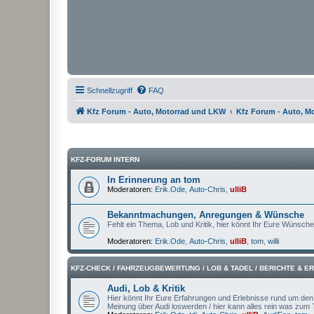
Schnellzugriff
FAQ
Kfz Forum - Auto, Motorrad und LKW
Kfz Forum - Auto, M
KFZ-FORUM INTERN
In Erinnerung an tom
Moderatoren:
Erik.Ode
,
Auto-Chris
,
ulliB
Bekanntmachungen, Anregungen & Wünsche
Fehlt ein Thema, Lob und Kritik, hier könnt Ihr Eure Wünsch
Moderatoren:
Erik.Ode
,
Auto-Chris
,
ulliB
,
tom
,
willi
KFZ-CHECK / FAHRZEUGBEWERTUNG / LOB & TADEL / BERICHTE & 
Audi, Lob & Kritik
Hier könnt Ihr Eure Erfahrungen und Erlebnisse rund um den A
Meinung über Audi loswerden / hier kann alles rein was zum