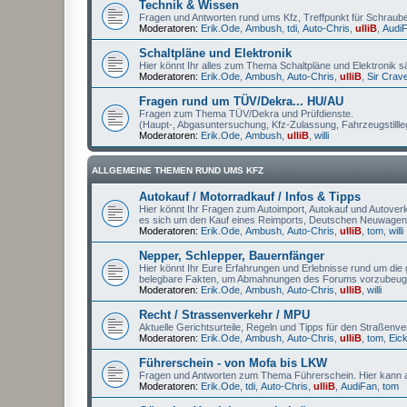
Technik & Wissen
Fragen und Antworten rund ums Kfz, Treffpunkt für Schrauber
Moderatoren:
Erik.Ode
,
Ambush
,
tdi
,
Auto-Chris
,
ulliB
,
Audi
Schaltpläne und Elektronik
Hier könnt Ihr alles zum Thema Schaltpläne und Elektronik s
Moderatoren:
Erik.Ode
,
Ambush
,
Auto-Chris
,
ulliB
,
Sir Crav
Fragen rund um TÜV/Dekra... HU/AU
Fragen zum Thema TÜV/Dekra und Prüfdienste.
(Haupt-, Abgasuntersuchung, Kfz-Zulassung, Fahrzeugstilll
Moderatoren:
Erik.Ode
,
Ambush
,
ulliB
,
willi
ALLGEMEINE THEMEN RUND UMS KFZ
Autokauf / Motorradkauf / Infos & Tipps
Hier könnt Ihr Fragen zum Autoimport, Autokauf und Autoverka
es sich um den Kauf eines Reimports, Deutschen Neuwagen
Moderatoren:
Erik.Ode
,
Ambush
,
Auto-Chris
,
ulliB
,
tom
,
willi
Nepper, Schlepper, Bauernfänger
Hier könnt Ihr Eure Erfahrungen und Erlebnisse rund um die g
belegbare Fakten, um Abmahnungen des Forums vorzubeug
Moderatoren:
Erik.Ode
,
Ambush
,
Auto-Chris
,
ulliB
,
willi
Recht / Strassenverkehr / MPU
Aktuelle Gerichtsurteile, Regeln und Tipps für den Straßenv
Moderatoren:
Erik.Ode
,
Ambush
,
Auto-Chris
,
ulliB
,
tom
,
Eic
Führerschein - von Mofa bis LKW
Fragen und Antworten zum Thema Führerschein. Hier kann a
Moderatoren:
Erik.Ode
,
tdi
,
Auto-Chris
,
ulliB
,
AudiFan
,
tom