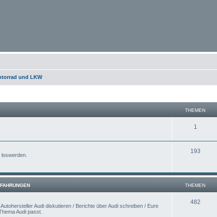
otorrad und LKW
THEMEN
1
193
e loswerden.
ERFAHRUNGEN
THEMEN
482
utohersteller Audi diskutieren / Berichte über Audi schreiben / Eure
 Thema Audi passt.