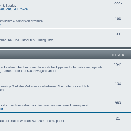
2226
 & Bastler.
Fan
,
tom
,
Sir Craven
108
ämtlicher Automarken erfahren.
en
83
egung, An- und Umbauten, Tuning usw.)
THEMEN
1941
uf stellen. Hier bekommt Ihr nützliche Tipps und Informationen, egal ob
, Jahres- oder Gebrauchtwagen handelt.
134
ünstige Welt des Autokaufs diskutieren. Aber bitte nur sachlich
en.
983
erkehr. Hier kann alles diskutiert werden was zum Thema passt.
ker
21
lles diskutiert werden was zum Thema passt.