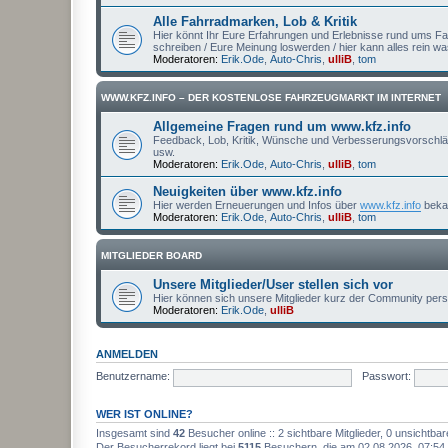
Alle Fahrradmarken, Lob & Kritik
Hier könnt Ihr Eure Erfahrungen und Erlebnisse rund ums Fa
schreiben / Eure Meinung loswerden / hier kann alles rein 
Moderatoren:
Erik.Ode
,
Auto-Chris
,
ulliB
,
tom
WWW.KFZ.INFO – DER KOSTENLOSE FAHRZEUGMARKT IM INTERNET
Allgemeine Fragen rund um www.kfz.info
Feedback, Lob, Kritik, Wünsche und Verbesserungsvorschläge
usw.
Moderatoren:
Erik.Ode
,
Auto-Chris
,
ulliB
,
tom
Neuigkeiten über www.kfz.info
Hier werden Erneuerungen und Infos über
www.kfz.info
beka
Moderatoren:
Erik.Ode
,
Auto-Chris
,
ulliB
,
tom
MITGLIEDER BOARD
Unsere Mitglieder/User stellen sich vor
Hier können sich unsere Mitglieder kurz der Community persö
Moderatoren:
Erik.Ode
,
ulliB
ANMELDEN
Benutzername:
Passwort:
WER IST ONLINE?
Insgesamt sind
42
Besucher online :: 2 sichtbare Mitglieder, 0 unsichtba
Der Besucherrekord liegt bei
5115
Besuchern, die am 02.08.2026, 07:54 g