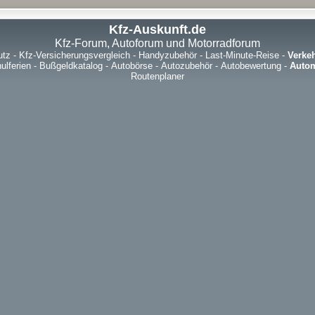
Kfz-Auskunft.de
Kfz-Forum, Autoforum und Motorradforum
utz
-
Kfz-Versicherungsvergleich
-
Handyzubehör
-
Last-Minute-Reise
-
Verke
ulferien
-
Bußgeldkatalog
-
Autobörse
-
Autozubehör
-
Autobewertung
-
Autom
Routenplaner