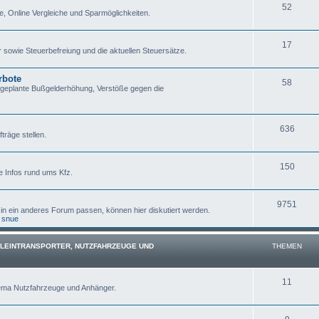
52
e, Online Vergleiche und Sparmöglichkeiten.
17
sowie Steuerbefreiung und die aktuellen Steuersätze.
rbote
58
 geplante Bußgelderhöhung, Verstöße gegen die
636
träge stellen.
150
e Infos rund ums Kfz.
9751
 in ein anderes Forum passen, können hier diskutiert werden.
,
snue
KLEINTRANSPORTER, NUTZFAHRZEUGE UND
THEMEN
11
hema Nutzfahrzeuge und Anhänger.