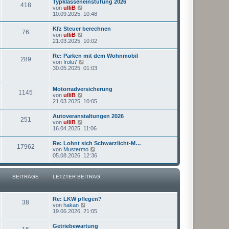
Typklasseneinstufung 2026
B
418
s
g
N
von
ulliB
e
t
e
10.09.2025, 10:48
i
e
u
t
r
e
r
Kfz Steuer berechnen
B
76
s
a
N
von
ulliB
e
t
g
e
21.03.2025, 10:02
i
e
u
t
r
e
r
Re: Parken mit dem Wohnmobil
B
289
s
a
N
von
Irolu7
e
t
g
e
30.05.2025, 01:03
i
e
u
t
r
e
r
B
s
a
Motorradversicherung
e
1145
t
g
N
von
ulliB
i
e
e
21.03.2025, 10:05
t
r
u
r
B
e
a
Autoveranstaltungen 2026
e
251
s
g
N
von
ulliB
i
t
e
16.04.2025, 11:06
t
e
u
r
r
e
a
Re: Lohnt sich Schwarzlicht-M…
B
17962
s
g
N
von
Mustermo
e
t
e
05.08.2026, 12:36
i
e
u
t
r
e
r
B
s
a
BEITRÄGE
LETZTER BEITRAG
e
t
g
i
e
t
r
r
B
Re: LKW pflegen?
a
38
e
N
von
hakan
g
i
e
19.06.2026, 21:05
t
u
r
e
Getriebewartung
a
s