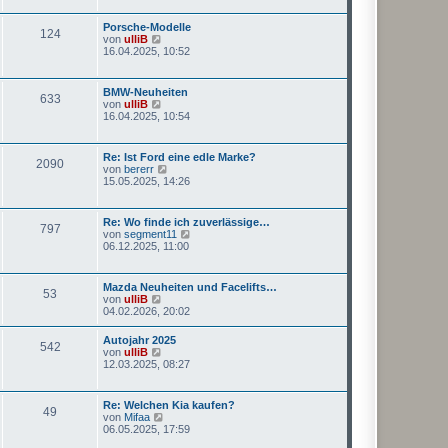
e
r
s
a
Porsche-Modelle
124
t
g
N
von
ulliB
e
e
16.04.2025, 10:52
r
u
B
e
e
s
BMW-Neuheiten
i
633
t
N
von
ulliB
t
e
e
16.04.2025, 10:54
r
r
u
a
B
e
g
e
s
Re: Ist Ford eine edle Marke?
i
2090
t
N
von
bererr
t
e
e
15.05.2025, 14:26
r
r
u
a
B
e
g
e
s
Re: Wo finde ich zuverlässige…
i
797
t
N
von
segment11
t
e
e
06.12.2025, 11:00
r
r
u
a
B
e
g
e
s
Mazda Neuheiten und Facelifts…
i
53
t
N
von
ulliB
t
e
e
04.02.2026, 20:02
r
r
u
a
B
e
g
Autojahr 2025
e
542
s
N
von
ulliB
i
t
e
12.03.2025, 08:27
t
e
u
r
r
e
a
B
s
g
Re: Welchen Kia kaufen?
e
49
t
N
von
Mifaa
i
e
e
06.05.2025, 17:59
t
r
u
r
B