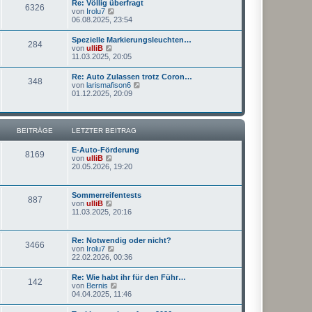
r
Re: Völlig überfragt
6326
s
a
N
von
Irolu7
t
g
e
06.08.2025, 23:54
e
u
r
e
Spezielle Markierungsleuchten…
B
284
s
N
von
ulliB
e
t
e
11.03.2025, 20:05
i
e
u
t
r
e
r
Re: Auto Zulassen trotz Coron…
B
348
s
a
N
von
larismafison6
e
t
g
e
01.12.2025, 20:09
i
e
u
t
r
e
r
B
s
a
e
t
g
BEITRÄGE
LETZTER BEITRAG
i
e
t
r
r
E-Auto-Förderung
B
8169
a
N
von
ulliB
e
g
e
20.05.2026, 19:20
i
u
t
e
r
s
a
Sommerreifentests
887
t
g
N
von
ulliB
e
e
11.03.2025, 20:16
r
u
B
e
e
s
Re: Notwendig oder nicht?
i
3466
t
N
von
Irolu7
t
e
e
22.02.2026, 00:36
r
r
u
a
B
e
g
Re: Wie habt ihr für den Führ…
e
142
s
N
von
Bernis
i
t
e
04.04.2025, 11:46
t
e
u
r
r
e
a