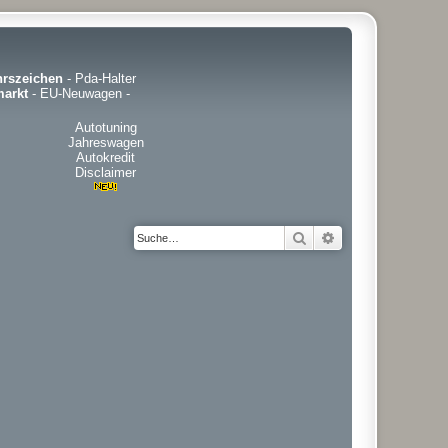
hrszeichen
-
Pda-Halter
arkt
-
EU-Neuwagen
-
Autotuning
Jahreswagen
Autokredit
Disclaimer
Suche
Erweiterte Suche