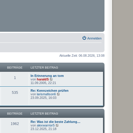
Anmelden
Aktuelle Zeit: 06.08.2026, 13:08
BEITRÄGE
LETZTER BEITRAG
In Erinnerung an tom
1
N
von
haraldS
e
11.09.2005, 22:21
u
e
Re: Kennzeichen prüfen
535
s
N
von
larismafison6
t
e
23.09.2025, 16:03
e
u
r
e
B
s
e
t
BEITRÄGE
LETZTER BEITRAG
i
e
t
r
Re: Was ist die beste Zahlung…
r
B
1962
N
von
alexwarrior5
a
e
e
23.12.2025, 21:18
g
i
u
t