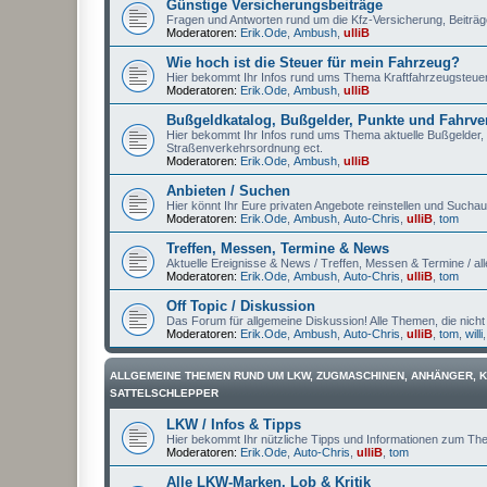
Günstige Versicherungsbeiträge
Fragen und Antworten rund um die Kfz-Versicherung, Beiträg
Moderatoren:
Erik.Ode
,
Ambush
,
ulliB
Wie hoch ist die Steuer für mein Fahrzeug?
Hier bekommt Ihr Infos rund ums Thema Kraftfahrzeugsteuer 
Moderatoren:
Erik.Ode
,
Ambush
,
ulliB
Bußgeldkatalog, Bußgelder, Punkte und Fahrve
Hier bekommt Ihr Infos rund ums Thema aktuelle Bußgelder,
Straßenverkehrsordnung ect.
Moderatoren:
Erik.Ode
,
Ambush
,
ulliB
Anbieten / Suchen
Hier könnt Ihr Eure privaten Angebote reinstellen und Suchauf
Moderatoren:
Erik.Ode
,
Ambush
,
Auto-Chris
,
ulliB
,
tom
Treffen, Messen, Termine & News
Aktuelle Ereignisse & News / Treffen, Messen & Termine / all
Moderatoren:
Erik.Ode
,
Ambush
,
Auto-Chris
,
ulliB
,
tom
Off Topic / Diskussion
Das Forum für allgemeine Diskussion! Alle Themen, die nicht
Moderatoren:
Erik.Ode
,
Ambush
,
Auto-Chris
,
ulliB
,
tom
,
willi
ALLGEMEINE THEMEN RUND UM LKW, ZUGMASCHINEN, ANHÄNGER, 
SATTELSCHLEPPER
LKW / Infos & Tipps
Hier bekommt Ihr nützliche Tipps und Informationen zum T
Moderatoren:
Erik.Ode
,
Auto-Chris
,
ulliB
,
tom
Alle LKW-Marken, Lob & Kritik