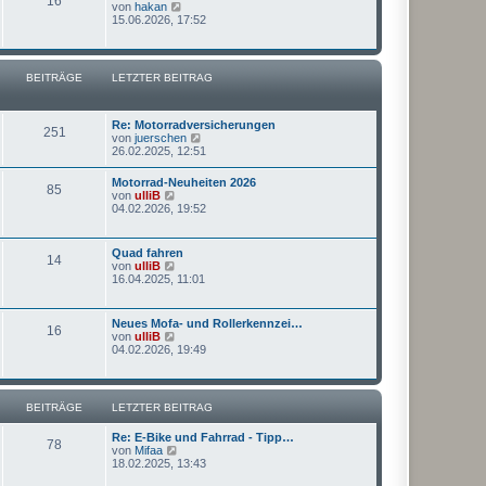
16
N
von
hakan
g
t
e
15.06.2026, 17:52
e
u
r
e
B
s
e
t
BEITRÄGE
LETZTER BEITRAG
i
e
t
r
r
B
a
e
Re: Motorradversicherungen
g
251
i
N
von
juerschen
t
e
26.02.2025, 12:51
r
u
a
e
Motorrad-Neuheiten 2026
g
85
s
N
von
ulliB
t
e
04.02.2026, 19:52
e
u
r
e
B
s
Quad fahren
e
14
t
N
von
ulliB
i
e
e
16.04.2025, 11:01
t
r
u
r
B
e
a
e
s
g
Neues Mofa- und Rollerkennzei…
i
16
t
N
von
ulliB
t
e
e
04.02.2026, 19:49
r
r
u
a
B
e
g
e
s
i
t
BEITRÄGE
LETZTER BEITRAG
t
e
r
r
a
Re: E-Bike und Fahrrad - Tipp…
B
78
g
N
von
Mifaa
e
e
18.02.2025, 13:43
i
u
t