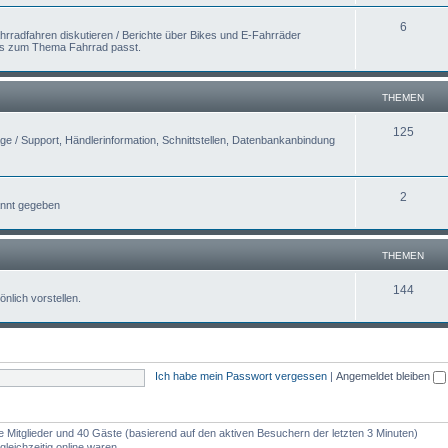
6
hrradfahren diskutieren / Berichte über Bikes und E-Fahrräder
was zum Thema Fahrrad passt.
THEMEN
125
 / Support, Händlerinformation, Schnittstellen, Datenbankanbindung
2
nnt gegeben
THEMEN
144
nlich vorstellen.
Ich habe mein Passwort vergessen
|
Angemeldet bleiben
re Mitglieder und 40 Gäste (basierend auf den aktiven Besuchern der letzten 3 Minuten)
leichzeitig online waren.