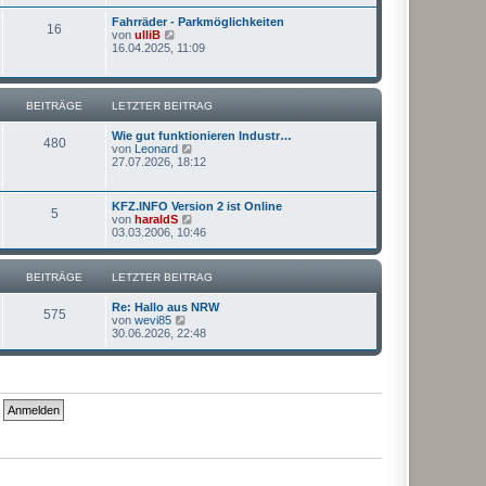
e
r
s
a
Fahrräder - Parkmöglichkeiten
16
t
g
N
von
ulliB
e
e
16.04.2025, 11:09
r
u
B
e
e
s
i
t
BEITRÄGE
LETZTER BEITRAG
t
e
r
r
a
Wie gut funktionieren Industr…
B
480
g
N
von
Leonard
e
e
27.07.2026, 18:12
i
u
t
e
r
s
a
KFZ.INFO Version 2 ist Online
5
t
g
N
von
haraldS
e
e
03.03.2006, 10:46
r
u
B
e
e
s
BEITRÄGE
LETZTER BEITRAG
i
t
t
e
r
Re: Hallo aus NRW
r
575
a
N
von
wevi85
B
g
e
30.06.2026, 22:48
e
u
i
e
t
s
r
t
a
e
g
r
B
e
i
t
r