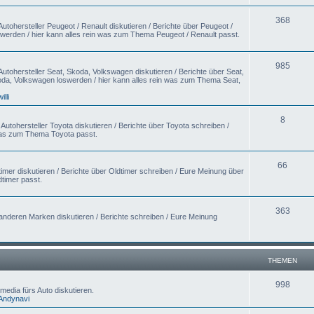
368
utohersteller Peugeot / Renault diskutieren / Berichte über Peugeot /
swerden / hier kann alles rein was zum Thema Peugeot / Renault passt.
985
utohersteller Seat, Skoda, Volkswagen diskutieren / Berichte über Seat,
da, Volkswagen loswerden / hier kann alles rein was zum Thema Seat,
willi
8
utohersteller Toyota diskutieren / Berichte über Toyota schreiben /
 was zum Thema Toyota passt.
66
imer diskutieren / Berichte über Oldtimer schreiben / Eure Meinung über
timer passt.
363
anderen Marken diskutieren / Berichte schreiben / Eure Meinung
THEMEN
998
media fürs Auto diskutieren.
Andynavi