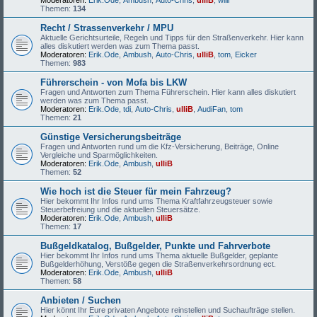
Moderatoren:
Erik.Ode
,
Ambush
,
Auto-Chris
,
ulliB
,
willi
Themen:
134
Recht / Strassenverkehr / MPU
Aktuelle Gerichtsurteile, Regeln und Tipps für den Straßenverkehr. Hier kann
alles diskutiert werden was zum Thema passt.
Moderatoren:
Erik.Ode
,
Ambush
,
Auto-Chris
,
ulliB
,
tom
,
Eicker
Themen:
983
Führerschein - von Mofa bis LKW
Fragen und Antworten zum Thema Führerschein. Hier kann alles diskutiert
werden was zum Thema passt.
Moderatoren:
Erik.Ode
,
tdi
,
Auto-Chris
,
ulliB
,
AudiFan
,
tom
Themen:
21
Günstige Versicherungsbeiträge
Fragen und Antworten rund um die Kfz-Versicherung, Beiträge, Online
Vergleiche und Sparmöglichkeiten.
Moderatoren:
Erik.Ode
,
Ambush
,
ulliB
Themen:
52
Wie hoch ist die Steuer für mein Fahrzeug?
Hier bekommt Ihr Infos rund ums Thema Kraftfahrzeugsteuer sowie
Steuerbefreiung und die aktuellen Steuersätze.
Moderatoren:
Erik.Ode
,
Ambush
,
ulliB
Themen:
17
Bußgeldkatalog, Bußgelder, Punkte und Fahrverbote
Hier bekommt Ihr Infos rund ums Thema aktuelle Bußgelder, geplante
Bußgelderhöhung, Verstöße gegen die Straßenverkehrsordnung ect.
Moderatoren:
Erik.Ode
,
Ambush
,
ulliB
Themen:
58
Anbieten / Suchen
Hier könnt Ihr Eure privaten Angebote reinstellen und Suchaufträge stellen.