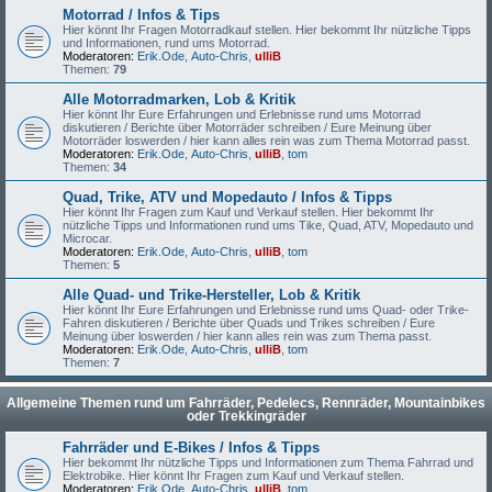
Motorrad / Infos & Tips
Hier könnt Ihr Fragen Motorradkauf stellen. Hier bekommt Ihr nützliche Tipps
und Informationen, rund ums Motorrad.
Moderatoren:
Erik.Ode
,
Auto-Chris
,
ulliB
Themen:
79
Alle Motorradmarken, Lob & Kritik
Hier könnt Ihr Eure Erfahrungen und Erlebnisse rund ums Motorrad
diskutieren / Berichte über Motorräder schreiben / Eure Meinung über
Motorräder loswerden / hier kann alles rein was zum Thema Motorrad passt.
Moderatoren:
Erik.Ode
,
Auto-Chris
,
ulliB
,
tom
Themen:
34
Quad, Trike, ATV und Mopedauto / Infos & Tipps
Hier könnt Ihr Fragen zum Kauf und Verkauf stellen. Hier bekommt Ihr
nützliche Tipps und Informationen rund ums Tike, Quad, ATV, Mopedauto und
Microcar.
Moderatoren:
Erik.Ode
,
Auto-Chris
,
ulliB
,
tom
Themen:
5
Alle Quad- und Trike-Hersteller, Lob & Kritik
Hier könnt Ihr Eure Erfahrungen und Erlebnisse rund ums Quad- oder Trike-
Fahren diskutieren / Berichte über Quads und Trikes schreiben / Eure
Meinung über loswerden / hier kann alles rein was zum Thema passt.
Moderatoren:
Erik.Ode
,
Auto-Chris
,
ulliB
,
tom
Themen:
7
Allgemeine Themen rund um Fahrräder, Pedelecs, Rennräder, Mountainbikes
oder Trekkingräder
Fahrräder und E-Bikes / Infos & Tipps
Hier bekommt Ihr nützliche Tipps und Informationen zum Thema Fahrrad und
Elektrobike. Hier könnt Ihr Fragen zum Kauf und Verkauf stellen.
Moderatoren:
Erik.Ode
,
Auto-Chris
,
ulliB
,
tom