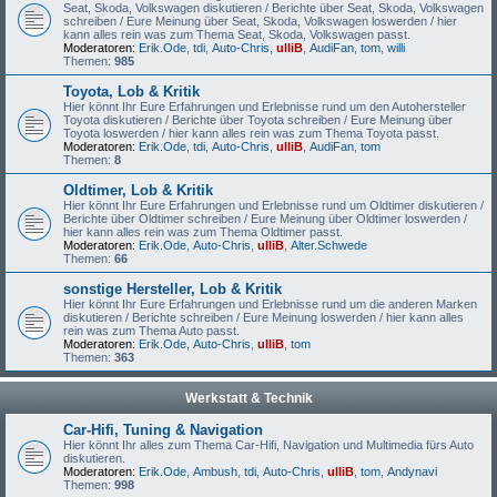
Seat, Skoda, Volkswagen diskutieren / Berichte über Seat, Skoda, Volkswagen
schreiben / Eure Meinung über Seat, Skoda, Volkswagen loswerden / hier
kann alles rein was zum Thema Seat, Skoda, Volkswagen passt.
Moderatoren:
Erik.Ode
,
tdi
,
Auto-Chris
,
ulliB
,
AudiFan
,
tom
,
willi
Themen:
985
Toyota, Lob & Kritik
Hier könnt Ihr Eure Erfahrungen und Erlebnisse rund um den Autohersteller
Toyota diskutieren / Berichte über Toyota schreiben / Eure Meinung über
Toyota loswerden / hier kann alles rein was zum Thema Toyota passt.
Moderatoren:
Erik.Ode
,
tdi
,
Auto-Chris
,
ulliB
,
AudiFan
,
tom
Themen:
8
Oldtimer, Lob & Kritik
Hier könnt Ihr Eure Erfahrungen und Erlebnisse rund um Oldtimer diskutieren /
Berichte über Oldtimer schreiben / Eure Meinung über Oldtimer loswerden /
hier kann alles rein was zum Thema Oldtimer passt.
Moderatoren:
Erik.Ode
,
Auto-Chris
,
ulliB
,
Alter.Schwede
Themen:
66
sonstige Hersteller, Lob & Kritik
Hier könnt Ihr Eure Erfahrungen und Erlebnisse rund um die anderen Marken
diskutieren / Berichte schreiben / Eure Meinung loswerden / hier kann alles
rein was zum Thema Auto passt.
Moderatoren:
Erik.Ode
,
Auto-Chris
,
ulliB
,
tom
Themen:
363
Werkstatt & Technik
Car-Hifi, Tuning & Navigation
Hier könnt Ihr alles zum Thema Car-Hifi, Navigation und Multimedia fürs Auto
diskutieren.
Moderatoren:
Erik.Ode
,
Ambush
,
tdi
,
Auto-Chris
,
ulliB
,
tom
,
Andynavi
Themen:
998