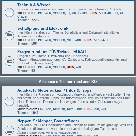
Technik & Wissen
Fragen und Antworten rund ums Kfz, Treffpunkt für Schrauber & Bastler.
Moderatoren:
Erik.Ode
,
Ambush
,
tdi
,
Auto-Chris
,
ulliB
,
AudiFan
,
tom
,
Sir
Craven
Themen:
2226
Schaltpläne und Elektronik
Hier könnt Ihr alles zum Thema Schaltpläne und Elektronik sämtlicher
Automarken erfahren.
Moderatoren:
Erik.Ode
,
Ambush
,
Auto-Chris
,
ulliB
,
Sir Craven
Themen:
108
Fragen rund um TÜV/Dekra... HU/AU
Fragen zum Thema TÜV/Dekra und Prüfdienste.
(Haupt-, Abgasuntersuchung, Kfz-Zulassung, Fahrzeugstilllegung, An- und
Umbauten, Tuning usw.)
Moderatoren:
Erik.Ode
,
Ambush
,
ulliB
,
willi
Themen:
83
Allgemeine Themen rund ums Kfz
Autokauf / Motorradkauf / Infos & Tipps
Hier könnt Ihr Fragen zum Autoimport, Autokauf und Autoverkauf stellen. Hier
bekommt Ihr nützliche Tipps und Informationen, egal ob es sich um den Kauf
eines Reimports, Deutschen Neuwagen, Jahres- oder Gebrauchtwagen
handelt.
Moderatoren:
Erik.Ode
,
Ambush
,
Auto-Chris
,
ulliB
,
tom
,
willi
Themen:
1941
Nepper, Schlepper, Bauernfänger
Hier könnt Ihr Eure Erfahrungen und Erlebnisse rund um die günstige Welt des
Autokaufs diskutieren. Aber bitte nur sachlich belegbare Fakten, um
Abmahnungen des Forums vorzubeugen.