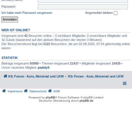
Passwort:
Ich habe mein Passwort vergessen
Angemeldet bleiben
WER IST ONLINE?
Insgesamt sind
42
Besucher online :: 0 sichtbare Mitglieder, 0 unsichtbare Mitglieder und
42 Gäste (basierend auf den aktiven Besuchern der letzten 3 Minuten)
Der Besucherrekord liegt bei
5115
Besuchern, die am 02.08.2026, 07:54 gleichzeitig online
waren.
STATISTIK
Beiträge insgesamt
50989
• Themen insgesamt
21437
• Mitglieder insgesamt
10435
•
Unser neuestes Mitglied:
paddyS
Kfz Forum - Auto, Motorrad und LKW
Kfz Forum - Auto, Motorrad und LKW
Impressum
Datenschutz
AGB
Powered by
phpBB
® Forum Software © phpBB Limited
Deutsche Übersetzung durch
phpBB.de