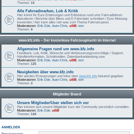
Themen:
14
Alle Fahrradmarken, Lob & Kritik
Hier könnt Ihr Eure Erfahrungen und Erlebnisse rund ums Fahrradfahren
diskutieren / Berichte über Bikes und E-Fahrräder schreiben / Eure Meinung
loswerden / hier kann alles rein was zum Thema Fahrrad passt.
Moderatoren:
Erik.Ode
,
Auto-Chris
,
ulliB
,
tom
Themen:
6
www.kfz.info – Der kostenlose Fahrzeugmarkt im Internet
Allgemeine Fragen rund um www.kfz.info
Feedback, Lob, Kritik, Wünsche und Verbesserungsvorschläge / Support,
Händlerinformation, Schnittstellen, Datenbankanbindung usw.
Moderatoren:
Erik.Ode
,
Auto-Chris
,
ulliB
,
tom
Themen:
125
Neuigkeiten über www.kfz.info
Hier werden Erneuerungen und Infos über
www.kfz.info
bekannt gegeben
Moderatoren:
Erik.Ode
,
Auto-Chris
,
ulliB
,
tom
Themen:
2
Mitglieder Board
Unsere Mitglieder/User stellen sich vor
Hier können sich unsere Mitglieder kurz der Community persönlich vorstellen.
Moderatoren:
Erik.Ode
,
ulliB
Themen:
144
ANMELDEN
Benutzername: