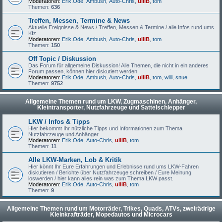
Moderatoren:
Erik.Ode
,
Ambush
,
Auto-Chris
,
ulliB
,
tom
Themen:
636
Treffen, Messen, Termine & News
Aktuelle Ereignisse & News / Treffen, Messen & Termine / alle Infos rund ums
Kfz.
Moderatoren:
Erik.Ode
,
Ambush
,
Auto-Chris
,
ulliB
,
tom
Themen:
150
Off Topic / Diskussion
Das Forum für allgemeine Diskussion! Alle Themen, die nicht in ein anderes
Forum passen, können hier diskutiert werden.
Moderatoren:
Erik.Ode
,
Ambush
,
Auto-Chris
,
ulliB
,
tom
,
willi
,
snue
Themen:
9752
Allgemeine Themen rund um LKW, Zugmaschinen, Anhänger,
Kleintransporter, Nutzfahrzeuge und Sattelschlepper
LKW / Infos & Tipps
Hier bekommt Ihr nützliche Tipps und Informationen zum Thema
Nutzfahrzeuge und Anhänger.
Moderatoren:
Erik.Ode
,
Auto-Chris
,
ulliB
,
tom
Themen:
11
Alle LKW-Marken, Lob & Kritik
Hier könnt Ihr Eure Erfahrungen und Erlebnisse rund ums LKW-Fahren
diskutieren / Berichte über Nutzfahrzeuge schreiben / Eure Meinung
loswerden / hier kann alles rein was zum Thema LKW passt.
Moderatoren:
Erik.Ode
,
Auto-Chris
,
ulliB
,
tom
Themen:
9
Allgemeine Themen rund um Motorräder, Trikes, Quads, ATVs, zweirädrige
Kleinkrafträder, Mopedautos und Microcars