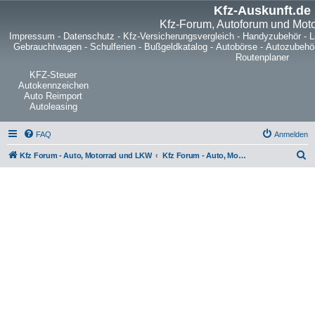
Kfz-Auskunft.de
Kfz-Forum, Autoforum und Mot
Impressum
-
Datenschutz
-
Kfz-Versicherungsvergleich
-
Handyzubehör
-
L
Gebrauchtwagen
-
Schulferien
-
Bußgeldkatalog
-
Autobörse
-
Autozubehö
Routenplaner
KFZ-Steuer
Autokennzeichen
Auto Reimport
Autoleasing
FAQ
Anmelden
S
Kfz Forum - Auto, Motorrad und LKW
Kfz Forum - Auto, Motorrad und LKW
u
c
h
e