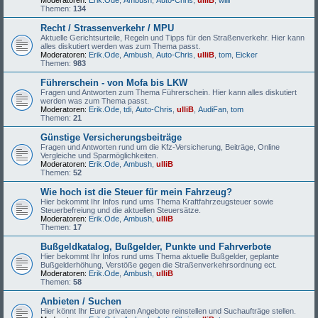
Moderatoren:
Erik.Ode
,
Ambush
,
Auto-Chris
,
ulliB
,
willi
Themen:
134
Recht / Strassenverkehr / MPU
Aktuelle Gerichtsurteile, Regeln und Tipps für den Straßenverkehr. Hier kann
alles diskutiert werden was zum Thema passt.
Moderatoren:
Erik.Ode
,
Ambush
,
Auto-Chris
,
ulliB
,
tom
,
Eicker
Themen:
983
Führerschein - von Mofa bis LKW
Fragen und Antworten zum Thema Führerschein. Hier kann alles diskutiert
werden was zum Thema passt.
Moderatoren:
Erik.Ode
,
tdi
,
Auto-Chris
,
ulliB
,
AudiFan
,
tom
Themen:
21
Günstige Versicherungsbeiträge
Fragen und Antworten rund um die Kfz-Versicherung, Beiträge, Online
Vergleiche und Sparmöglichkeiten.
Moderatoren:
Erik.Ode
,
Ambush
,
ulliB
Themen:
52
Wie hoch ist die Steuer für mein Fahrzeug?
Hier bekommt Ihr Infos rund ums Thema Kraftfahrzeugsteuer sowie
Steuerbefreiung und die aktuellen Steuersätze.
Moderatoren:
Erik.Ode
,
Ambush
,
ulliB
Themen:
17
Bußgeldkatalog, Bußgelder, Punkte und Fahrverbote
Hier bekommt Ihr Infos rund ums Thema aktuelle Bußgelder, geplante
Bußgelderhöhung, Verstöße gegen die Straßenverkehrsordnung ect.
Moderatoren:
Erik.Ode
,
Ambush
,
ulliB
Themen:
58
Anbieten / Suchen
Hier könnt Ihr Eure privaten Angebote reinstellen und Suchaufträge stellen.