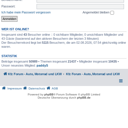
Passwort:
Ich habe mein Passwort vergessen
Angemeldet bleiben
WER IST ONLINE?
Insgesamt sind
43
Besucher online :: 0 sichtbare Mitglieder, 0 unsichtbare Mitglieder und
43 Gäste (basierend auf den aktiven Besuchern der letzten 3 Minuten)
Der Besucherrekord liegt bei
5115
Besuchern, die am 02.08.2026, 07:54 gleichzeitig online
waren.
STATISTIK
Beiträge insgesamt
50989
• Themen insgesamt
21437
• Mitglieder insgesamt
10435
•
Unser neuestes Mitglied:
paddyS
Kfz Forum - Auto, Motorrad und LKW
Kfz Forum - Auto, Motorrad und LKW
Impressum
Datenschutz
AGB
Powered by
phpBB
® Forum Software © phpBB Limited
Deutsche Übersetzung durch
phpBB.de