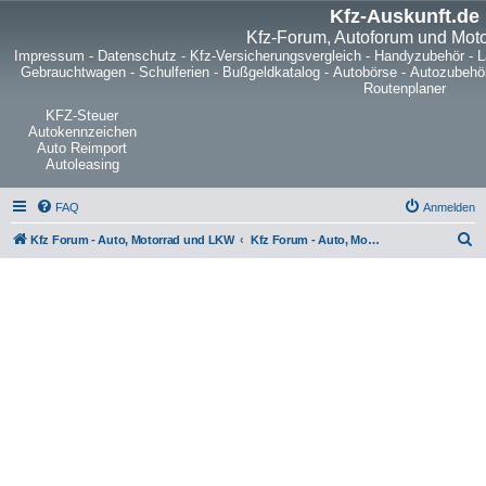
Kfz-Auskunft.de
Kfz-Forum, Autoforum und Mot
Impressum
-
Datenschutz
-
Kfz-Versicherungsvergleich
-
Handyzubehör
-
L
Gebrauchtwagen
-
Schulferien
-
Bußgeldkatalog
-
Autobörse
-
Autozubehö
Routenplaner
KFZ-Steuer
Autokennzeichen
Auto Reimport
Autoleasing
FAQ
Anmelden
S
Kfz Forum - Auto, Motorrad und LKW
Kfz Forum - Auto, Motorrad und LKW
u
c
h
e