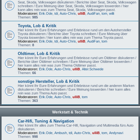
Seat, Skoda, Volkswagen diskutieren / Berichte über Seat, Skoda, Volkswagen
schreiben / Eure Meinung über Seat, Skoda, Volkswagen loswerden / hier
kann alles rein was zum Thema Seat, Skoda, Volkswagen passt.
Moderatoren:
Erik.Ode
,
tdi
,
Auto-Chris
,
ulliB
,
AudiFan
,
tom
,
willi
Themen:
985
Toyota, Lob & Kritik
Hier könnt Ihr Eure Erfahrungen und Erlebnisse rund um den Autohersteller
Toyota diskutieren / Berichte über Toyota schreiben / Eure Meinung über
Toyota loswerden / hier kann alles rein was zum Thema Toyota passt.
Moderatoren:
Erik.Ode
,
tdi
,
Auto-Chris
,
ulliB
,
AudiFan
,
tom
Themen:
8
Oldtimer, Lob & Kritik
Hier könnt Ihr Eure Erfahrungen und Erlebnisse rund um Oldtimer diskutieren /
Berichte über Oldtimer schreiben / Eure Meinung über Oldtimer loswerden /
hier kann alles rein was zum Thema Oldtimer passt.
Moderatoren:
Erik.Ode
,
Auto-Chris
,
ulliB
,
Alter.Schwede
Themen:
66
sonstige Hersteller, Lob & Kritik
Hier könnt Ihr Eure Erfahrungen und Erlebnisse rund um die anderen Marken
diskutieren / Berichte schreiben / Eure Meinung loswerden / hier kann alles
rein was zum Thema Auto passt.
Moderatoren:
Erik.Ode
,
Auto-Chris
,
ulliB
,
tom
Themen:
363
Werkstatt & Technik
Car-Hifi, Tuning & Navigation
Hier könnt Ihr alles zum Thema Car-Hifi, Navigation und Multimedia fürs Auto
diskutieren.
Moderatoren:
Erik.Ode
,
Ambush
,
tdi
,
Auto-Chris
,
ulliB
,
tom
,
Andynavi
Themen:
998