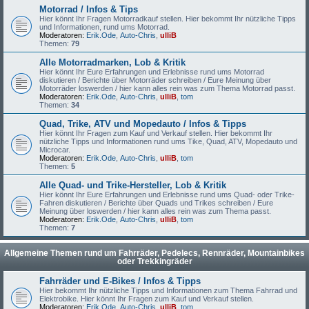
Motorrad / Infos & Tips
Hier könnt Ihr Fragen Motorradkauf stellen. Hier bekommt Ihr nützliche Tipps
und Informationen, rund ums Motorrad.
Moderatoren:
Erik.Ode
,
Auto-Chris
,
ulliB
Themen:
79
Alle Motorradmarken, Lob & Kritik
Hier könnt Ihr Eure Erfahrungen und Erlebnisse rund ums Motorrad
diskutieren / Berichte über Motorräder schreiben / Eure Meinung über
Motorräder loswerden / hier kann alles rein was zum Thema Motorrad passt.
Moderatoren:
Erik.Ode
,
Auto-Chris
,
ulliB
,
tom
Themen:
34
Quad, Trike, ATV und Mopedauto / Infos & Tipps
Hier könnt Ihr Fragen zum Kauf und Verkauf stellen. Hier bekommt Ihr
nützliche Tipps und Informationen rund ums Tike, Quad, ATV, Mopedauto und
Microcar.
Moderatoren:
Erik.Ode
,
Auto-Chris
,
ulliB
,
tom
Themen:
5
Alle Quad- und Trike-Hersteller, Lob & Kritik
Hier könnt Ihr Eure Erfahrungen und Erlebnisse rund ums Quad- oder Trike-
Fahren diskutieren / Berichte über Quads und Trikes schreiben / Eure
Meinung über loswerden / hier kann alles rein was zum Thema passt.
Moderatoren:
Erik.Ode
,
Auto-Chris
,
ulliB
,
tom
Themen:
7
Allgemeine Themen rund um Fahrräder, Pedelecs, Rennräder, Mountainbikes
oder Trekkingräder
Fahrräder und E-Bikes / Infos & Tipps
Hier bekommt Ihr nützliche Tipps und Informationen zum Thema Fahrrad und
Elektrobike. Hier könnt Ihr Fragen zum Kauf und Verkauf stellen.
Moderatoren:
Erik.Ode
,
Auto-Chris
,
ulliB
,
tom