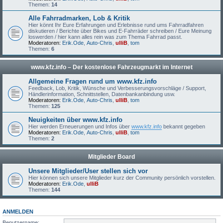
Themen:
14
Alle Fahrradmarken, Lob & Kritik
Hier könnt Ihr Eure Erfahrungen und Erlebnisse rund ums Fahrradfahren
diskutieren / Berichte über Bikes und E-Fahrräder schreiben / Eure Meinung
loswerden / hier kann alles rein was zum Thema Fahrrad passt.
Moderatoren:
Erik.Ode
,
Auto-Chris
,
ulliB
,
tom
Themen:
6
www.kfz.info – Der kostenlose Fahrzeugmarkt im Internet
Allgemeine Fragen rund um www.kfz.info
Feedback, Lob, Kritik, Wünsche und Verbesserungsvorschläge / Support,
Händlerinformation, Schnittstellen, Datenbankanbindung usw.
Moderatoren:
Erik.Ode
,
Auto-Chris
,
ulliB
,
tom
Themen:
125
Neuigkeiten über www.kfz.info
Hier werden Erneuerungen und Infos über
www.kfz.info
bekannt gegeben
Moderatoren:
Erik.Ode
,
Auto-Chris
,
ulliB
,
tom
Themen:
2
Mitglieder Board
Unsere Mitglieder/User stellen sich vor
Hier können sich unsere Mitglieder kurz der Community persönlich vorstellen.
Moderatoren:
Erik.Ode
,
ulliB
Themen:
144
ANMELDEN
Benutzername: