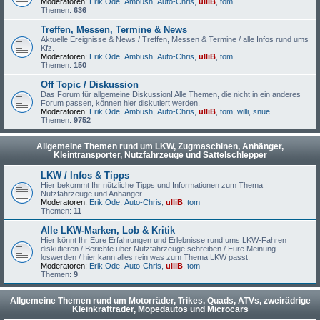
Moderatoren:
Erik.Ode
,
Ambush
,
Auto-Chris
,
ulliB
,
tom
Themen:
636
Treffen, Messen, Termine & News
Aktuelle Ereignisse & News / Treffen, Messen & Termine / alle Infos rund ums
Kfz.
Moderatoren:
Erik.Ode
,
Ambush
,
Auto-Chris
,
ulliB
,
tom
Themen:
150
Off Topic / Diskussion
Das Forum für allgemeine Diskussion! Alle Themen, die nicht in ein anderes
Forum passen, können hier diskutiert werden.
Moderatoren:
Erik.Ode
,
Ambush
,
Auto-Chris
,
ulliB
,
tom
,
willi
,
snue
Themen:
9752
Allgemeine Themen rund um LKW, Zugmaschinen, Anhänger,
Kleintransporter, Nutzfahrzeuge und Sattelschlepper
LKW / Infos & Tipps
Hier bekommt Ihr nützliche Tipps und Informationen zum Thema
Nutzfahrzeuge und Anhänger.
Moderatoren:
Erik.Ode
,
Auto-Chris
,
ulliB
,
tom
Themen:
11
Alle LKW-Marken, Lob & Kritik
Hier könnt Ihr Eure Erfahrungen und Erlebnisse rund ums LKW-Fahren
diskutieren / Berichte über Nutzfahrzeuge schreiben / Eure Meinung
loswerden / hier kann alles rein was zum Thema LKW passt.
Moderatoren:
Erik.Ode
,
Auto-Chris
,
ulliB
,
tom
Themen:
9
Allgemeine Themen rund um Motorräder, Trikes, Quads, ATVs, zweirädrige
Kleinkrafträder, Mopedautos und Microcars