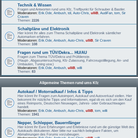
Technik & Wissen
Fragen und Antworten rund ums Kfz, Treffpunkt für Schrauber & Bastler.
Moderatoren:
Erik.Ode
,
Ambush
,
tdi
,
Auto-Chris
,
ulliB
,
AudiFan
,
tom
,
Sir
Craven
Themen:
2226
Schaltpläne und Elektronik
Hier könnt Ihr alles zum Thema Schaltpläne und Elektronik sämtlicher
Automarken erfahren.
Moderatoren:
Erik.Ode
,
Ambush
,
Auto-Chris
,
ulliB
,
Sir Craven
Themen:
108
Fragen rund um TÜV/Dekra... HU/AU
Fragen zum Thema TÜV/Dekra und Prüfdienste.
(Haupt-, Abgasuntersuchung, Kfz-Zulassung, Fahrzeugstilllegung, An- und
Umbauten, Tuning usw.)
Moderatoren:
Erik.Ode
,
Ambush
,
ulliB
,
willi
Themen:
83
Allgemeine Themen rund ums Kfz
Autokauf / Motorradkauf / Infos & Tipps
Hier könnt Ihr Fragen zum Autoimport, Autokauf und Autoverkauf stellen. Hier
bekommt Ihr nützliche Tipps und Informationen, egal ob es sich um den Kauf
eines Reimports, Deutschen Neuwagen, Jahres- oder Gebrauchtwagen
handelt.
Moderatoren:
Erik.Ode
,
Ambush
,
Auto-Chris
,
ulliB
,
tom
,
willi
Themen:
1941
Nepper, Schlepper, Bauernfänger
Hier könnt Ihr Eure Erfahrungen und Erlebnisse rund um die günstige Welt des
Autokaufs diskutieren. Aber bitte nur sachlich belegbare Fakten, um
Abmahnungen des Forums vorzubeugen.