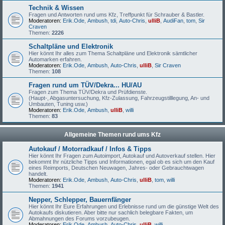
Technik & Wissen
Fragen und Antworten rund ums Kfz, Treffpunkt für Schrauber & Bastler.
Moderatoren:
Erik.Ode
,
Ambush
,
tdi
,
Auto-Chris
,
ulliB
,
AudiFan
,
tom
,
Sir
Craven
Themen:
2226
Schaltpläne und Elektronik
Hier könnt Ihr alles zum Thema Schaltpläne und Elektronik sämtlicher
Automarken erfahren.
Moderatoren:
Erik.Ode
,
Ambush
,
Auto-Chris
,
ulliB
,
Sir Craven
Themen:
108
Fragen rund um TÜV/Dekra... HU/AU
Fragen zum Thema TÜV/Dekra und Prüfdienste.
(Haupt-, Abgasuntersuchung, Kfz-Zulassung, Fahrzeugstilllegung, An- und
Umbauten, Tuning usw.)
Moderatoren:
Erik.Ode
,
Ambush
,
ulliB
,
willi
Themen:
83
Allgemeine Themen rund ums Kfz
Autokauf / Motorradkauf / Infos & Tipps
Hier könnt Ihr Fragen zum Autoimport, Autokauf und Autoverkauf stellen. Hier
bekommt Ihr nützliche Tipps und Informationen, egal ob es sich um den Kauf
eines Reimports, Deutschen Neuwagen, Jahres- oder Gebrauchtwagen
handelt.
Moderatoren:
Erik.Ode
,
Ambush
,
Auto-Chris
,
ulliB
,
tom
,
willi
Themen:
1941
Nepper, Schlepper, Bauernfänger
Hier könnt Ihr Eure Erfahrungen und Erlebnisse rund um die günstige Welt des
Autokaufs diskutieren. Aber bitte nur sachlich belegbare Fakten, um
Abmahnungen des Forums vorzubeugen.
Moderatoren:
Erik.Ode
,
Ambush
,
Auto-Chris
,
ulliB
,
willi