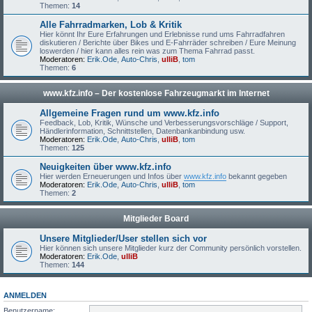
Themen:
14
Alle Fahrradmarken, Lob & Kritik
Hier könnt Ihr Eure Erfahrungen und Erlebnisse rund ums Fahrradfahren
diskutieren / Berichte über Bikes und E-Fahrräder schreiben / Eure Meinung
loswerden / hier kann alles rein was zum Thema Fahrrad passt.
Moderatoren:
Erik.Ode
,
Auto-Chris
,
ulliB
,
tom
Themen:
6
www.kfz.info – Der kostenlose Fahrzeugmarkt im Internet
Allgemeine Fragen rund um www.kfz.info
Feedback, Lob, Kritik, Wünsche und Verbesserungsvorschläge / Support,
Händlerinformation, Schnittstellen, Datenbankanbindung usw.
Moderatoren:
Erik.Ode
,
Auto-Chris
,
ulliB
,
tom
Themen:
125
Neuigkeiten über www.kfz.info
Hier werden Erneuerungen und Infos über
www.kfz.info
bekannt gegeben
Moderatoren:
Erik.Ode
,
Auto-Chris
,
ulliB
,
tom
Themen:
2
Mitglieder Board
Unsere Mitglieder/User stellen sich vor
Hier können sich unsere Mitglieder kurz der Community persönlich vorstellen.
Moderatoren:
Erik.Ode
,
ulliB
Themen:
144
ANMELDEN
Benutzername: