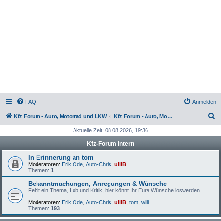
FAQ
Anmelden
S
Kfz Forum - Auto, Motorrad und LKW
Kfz Forum - Auto, Motorrad und LKW
u
Aktuelle Zeit: 08.08.2026, 19:36
c
Kfz-Forum intern
h
In Erinnerung an tom
e
Moderatoren:
Erik.Ode
,
Auto-Chris
,
ulliB
Themen:
1
Bekanntmachungen, Anregungen & Wünsche
Fehlt ein Thema, Lob und Kritik, hier könnt Ihr Eure Wünsche loswerden.
Moderatoren:
Erik.Ode
,
Auto-Chris
,
ulliB
,
tom
,
willi
Themen:
193