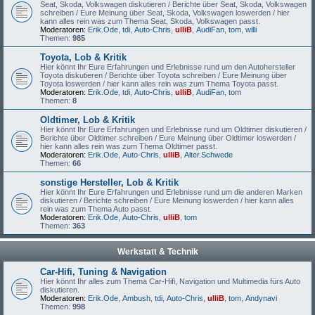
Seat, Skoda, Volkswagen diskutieren / Berichte über Seat, Skoda, Volkswagen
schreiben / Eure Meinung über Seat, Skoda, Volkswagen loswerden / hier
kann alles rein was zum Thema Seat, Skoda, Volkswagen passt.
Moderatoren:
Erik.Ode
,
tdi
,
Auto-Chris
,
ulliB
,
AudiFan
,
tom
,
willi
Themen:
985
Toyota, Lob & Kritik
Hier könnt Ihr Eure Erfahrungen und Erlebnisse rund um den Autohersteller
Toyota diskutieren / Berichte über Toyota schreiben / Eure Meinung über
Toyota loswerden / hier kann alles rein was zum Thema Toyota passt.
Moderatoren:
Erik.Ode
,
tdi
,
Auto-Chris
,
ulliB
,
AudiFan
,
tom
Themen:
8
Oldtimer, Lob & Kritik
Hier könnt Ihr Eure Erfahrungen und Erlebnisse rund um Oldtimer diskutieren /
Berichte über Oldtimer schreiben / Eure Meinung über Oldtimer loswerden /
hier kann alles rein was zum Thema Oldtimer passt.
Moderatoren:
Erik.Ode
,
Auto-Chris
,
ulliB
,
Alter.Schwede
Themen:
66
sonstige Hersteller, Lob & Kritik
Hier könnt Ihr Eure Erfahrungen und Erlebnisse rund um die anderen Marken
diskutieren / Berichte schreiben / Eure Meinung loswerden / hier kann alles
rein was zum Thema Auto passt.
Moderatoren:
Erik.Ode
,
Auto-Chris
,
ulliB
,
tom
Themen:
363
Werkstatt & Technik
Car-Hifi, Tuning & Navigation
Hier könnt Ihr alles zum Thema Car-Hifi, Navigation und Multimedia fürs Auto
diskutieren.
Moderatoren:
Erik.Ode
,
Ambush
,
tdi
,
Auto-Chris
,
ulliB
,
tom
,
Andynavi
Themen:
998