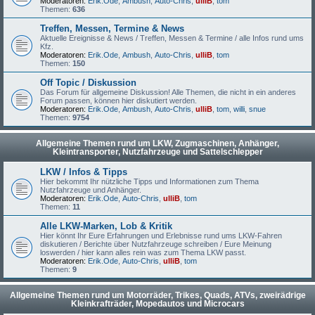
Moderatoren:
Erik.Ode
,
Ambush
,
Auto-Chris
,
ulliB
,
tom
Themen:
636
Treffen, Messen, Termine & News
Aktuelle Ereignisse & News / Treffen, Messen & Termine / alle Infos rund ums
Kfz.
Moderatoren:
Erik.Ode
,
Ambush
,
Auto-Chris
,
ulliB
,
tom
Themen:
150
Off Topic / Diskussion
Das Forum für allgemeine Diskussion! Alle Themen, die nicht in ein anderes
Forum passen, können hier diskutiert werden.
Moderatoren:
Erik.Ode
,
Ambush
,
Auto-Chris
,
ulliB
,
tom
,
willi
,
snue
Themen:
9754
Allgemeine Themen rund um LKW, Zugmaschinen, Anhänger,
Kleintransporter, Nutzfahrzeuge und Sattelschlepper
LKW / Infos & Tipps
Hier bekommt Ihr nützliche Tipps und Informationen zum Thema
Nutzfahrzeuge und Anhänger.
Moderatoren:
Erik.Ode
,
Auto-Chris
,
ulliB
,
tom
Themen:
11
Alle LKW-Marken, Lob & Kritik
Hier könnt Ihr Eure Erfahrungen und Erlebnisse rund ums LKW-Fahren
diskutieren / Berichte über Nutzfahrzeuge schreiben / Eure Meinung
loswerden / hier kann alles rein was zum Thema LKW passt.
Moderatoren:
Erik.Ode
,
Auto-Chris
,
ulliB
,
tom
Themen:
9
Allgemeine Themen rund um Motorräder, Trikes, Quads, ATVs, zweirädrige
Kleinkrafträder, Mopedautos und Microcars