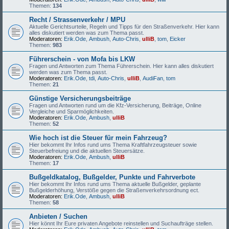
Themen:
134
Recht / Strassenverkehr / MPU
Aktuelle Gerichtsurteile, Regeln und Tipps für den Straßenverkehr. Hier kann
alles diskutiert werden was zum Thema passt.
Moderatoren:
Erik.Ode
,
Ambush
,
Auto-Chris
,
ulliB
,
tom
,
Eicker
Themen:
983
Führerschein - von Mofa bis LKW
Fragen und Antworten zum Thema Führerschein. Hier kann alles diskutiert
werden was zum Thema passt.
Moderatoren:
Erik.Ode
,
tdi
,
Auto-Chris
,
ulliB
,
AudiFan
,
tom
Themen:
21
Günstige Versicherungsbeiträge
Fragen und Antworten rund um die Kfz-Versicherung, Beiträge, Online
Vergleiche und Sparmöglichkeiten.
Moderatoren:
Erik.Ode
,
Ambush
,
ulliB
Themen:
52
Wie hoch ist die Steuer für mein Fahrzeug?
Hier bekommt Ihr Infos rund ums Thema Kraftfahrzeugsteuer sowie
Steuerbefreiung und die aktuellen Steuersätze.
Moderatoren:
Erik.Ode
,
Ambush
,
ulliB
Themen:
17
Bußgeldkatalog, Bußgelder, Punkte und Fahrverbote
Hier bekommt Ihr Infos rund ums Thema aktuelle Bußgelder, geplante
Bußgelderhöhung, Verstöße gegen die Straßenverkehrsordnung ect.
Moderatoren:
Erik.Ode
,
Ambush
,
ulliB
Themen:
58
Anbieten / Suchen
Hier könnt Ihr Eure privaten Angebote reinstellen und Suchaufträge stellen.