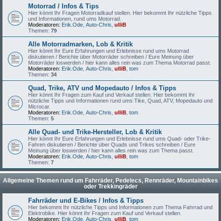
Motorrad / Infos & Tips
Hier könnt Ihr Fragen Motorradkauf stellen. Hier bekommt Ihr nützliche Tipps
und Informationen, rund ums Motorrad.
Moderatoren:
Erik.Ode
,
Auto-Chris
,
ulliB
Themen:
79
Alle Motorradmarken, Lob & Kritik
Hier könnt Ihr Eure Erfahrungen und Erlebnisse rund ums Motorrad
diskutieren / Berichte über Motorräder schreiben / Eure Meinung über
Motorräder loswerden / hier kann alles rein was zum Thema Motorrad passt.
Moderatoren:
Erik.Ode
,
Auto-Chris
,
ulliB
,
tom
Themen:
34
Quad, Trike, ATV und Mopedauto / Infos & Tipps
Hier könnt Ihr Fragen zum Kauf und Verkauf stellen. Hier bekommt Ihr
nützliche Tipps und Informationen rund ums Tike, Quad, ATV, Mopedauto und
Microcar.
Moderatoren:
Erik.Ode
,
Auto-Chris
,
ulliB
,
tom
Themen:
5
Alle Quad- und Trike-Hersteller, Lob & Kritik
Hier könnt Ihr Eure Erfahrungen und Erlebnisse rund ums Quad- oder Trike-
Fahren diskutieren / Berichte über Quads und Trikes schreiben / Eure
Meinung über loswerden / hier kann alles rein was zum Thema passt.
Moderatoren:
Erik.Ode
,
Auto-Chris
,
ulliB
,
tom
Themen:
7
Allgemeine Themen rund um Fahrräder, Pedelecs, Rennräder, Mountainbikes
oder Trekkingräder
Fahrräder und E-Bikes / Infos & Tipps
Hier bekommt Ihr nützliche Tipps und Informationen zum Thema Fahrrad und
Elektrobike. Hier könnt Ihr Fragen zum Kauf und Verkauf stellen.
Moderatoren:
Erik.Ode
,
Auto-Chris
,
ulliB
,
tom