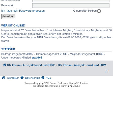
Passwort:
Ich habe mein Passwort vergessen
Angemeldet bleiben
WER IST ONLINE?
Insgesamt sind
67
Besucher online :: 1 sichtbares Mitglied, 0 unsichtbare Mitglieder und 66
Gäste (basierend auf den aktiven Besuchern der letzten 3 Minuten)
Der Besucherrekord liegt bei
5115
Besuchern, die am 02.08.2026, 07:54 gleichzeitig online
waren.
STATISTIK
Beiträge insgesamt
50995
• Themen insgesamt
21439
• Mitglieder insgesamt
10435
•
Unser neuestes Mitglied:
paddyS
Kfz Forum - Auto, Motorrad und LKW
Kfz Forum - Auto, Motorrad und LKW
Impressum
Datenschutz
AGB
Powered by
phpBB
® Forum Software © phpBB Limited
Deutsche Übersetzung durch
phpBB.de