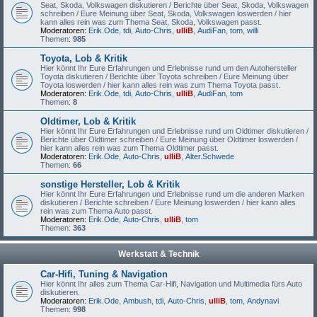
Seat, Skoda, Volkswagen diskutieren / Berichte über Seat, Skoda, Volkswagen
schreiben / Eure Meinung über Seat, Skoda, Volkswagen loswerden / hier
kann alles rein was zum Thema Seat, Skoda, Volkswagen passt.
Moderatoren:
Erik.Ode
,
tdi
,
Auto-Chris
,
ulliB
,
AudiFan
,
tom
,
willi
Themen:
985
Toyota, Lob & Kritik
Hier könnt Ihr Eure Erfahrungen und Erlebnisse rund um den Autohersteller
Toyota diskutieren / Berichte über Toyota schreiben / Eure Meinung über
Toyota loswerden / hier kann alles rein was zum Thema Toyota passt.
Moderatoren:
Erik.Ode
,
tdi
,
Auto-Chris
,
ulliB
,
AudiFan
,
tom
Themen:
8
Oldtimer, Lob & Kritik
Hier könnt Ihr Eure Erfahrungen und Erlebnisse rund um Oldtimer diskutieren /
Berichte über Oldtimer schreiben / Eure Meinung über Oldtimer loswerden /
hier kann alles rein was zum Thema Oldtimer passt.
Moderatoren:
Erik.Ode
,
Auto-Chris
,
ulliB
,
Alter.Schwede
Themen:
66
sonstige Hersteller, Lob & Kritik
Hier könnt Ihr Eure Erfahrungen und Erlebnisse rund um die anderen Marken
diskutieren / Berichte schreiben / Eure Meinung loswerden / hier kann alles
rein was zum Thema Auto passt.
Moderatoren:
Erik.Ode
,
Auto-Chris
,
ulliB
,
tom
Themen:
363
Werkstatt & Technik
Car-Hifi, Tuning & Navigation
Hier könnt Ihr alles zum Thema Car-Hifi, Navigation und Multimedia fürs Auto
diskutieren.
Moderatoren:
Erik.Ode
,
Ambush
,
tdi
,
Auto-Chris
,
ulliB
,
tom
,
Andynavi
Themen:
998