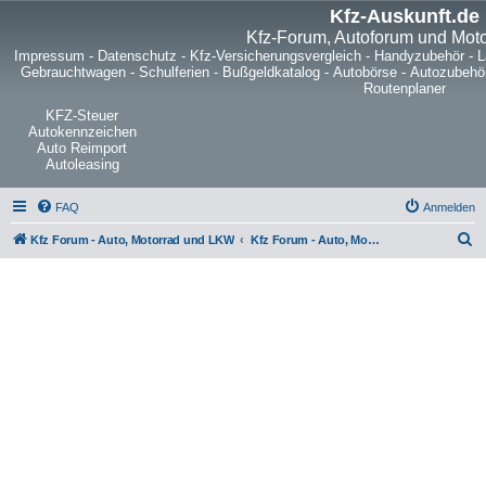
Kfz-Auskunft.de
Kfz-Forum, Autoforum und Mot
Impressum
-
Datenschutz
-
Kfz-Versicherungsvergleich
-
Handyzubehör
-
L
Gebrauchtwagen
-
Schulferien
-
Bußgeldkatalog
-
Autobörse
-
Autozubehö
Routenplaner
KFZ-Steuer
Autokennzeichen
Auto Reimport
Autoleasing
FAQ
Anmelden
S
Kfz Forum - Auto, Motorrad und LKW
Kfz Forum - Auto, Motorrad und LKW
u
c
h
e