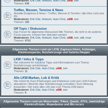
Moderatoren:
Erik.Ode
,
Ambush
,
Auto-Chris
,
ulliB
,
tom
Themen:
636
Treffen, Messen, Termine & News
Aktuelle Ereignisse & News / Treffen, Messen & Termine / alle Infos rund ums
Kfz.
Moderatoren:
Erik.Ode
,
Ambush
,
Auto-Chris
,
ulliB
,
tom
Themen:
150
Off Topic / Diskussion
Das Forum für allgemeine Diskussion! Alle Themen, die nicht in ein anderes
Forum passen, können hier diskutiert werden.
Moderatoren:
Erik.Ode
,
Ambush
,
Auto-Chris
,
ulliB
,
tom
,
willi
,
snue
Themen:
9752
Allgemeine Themen rund um LKW, Zugmaschinen, Anhänger,
Kleintransporter, Nutzfahrzeuge und Sattelschlepper
LKW / Infos & Tipps
Hier bekommt Ihr nützliche Tipps und Informationen zum Thema
Nutzfahrzeuge und Anhänger.
Moderatoren:
Erik.Ode
,
Auto-Chris
,
ulliB
,
tom
Themen:
11
Alle LKW-Marken, Lob & Kritik
Hier könnt Ihr Eure Erfahrungen und Erlebnisse rund ums LKW-Fahren
diskutieren / Berichte über Nutzfahrzeuge schreiben / Eure Meinung
loswerden / hier kann alles rein was zum Thema LKW passt.
Moderatoren:
Erik.Ode
,
Auto-Chris
,
ulliB
,
tom
Themen:
9
Allgemeine Themen rund um Motorräder, Trikes, Quads, ATVs, zweirädrige
Kleinkrafträder, Mopedautos und Microcars