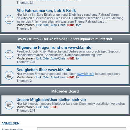
Themen:
14
Alle Fahrradmarken, Lob & Kritik
Hier könnt Ihr Eure Erfahrungen und Erlebnisse rund ums Fahrradfahren
diskutieren / Berichte über Bikes und E-Fahrräder schreiben / Eure Meinung
loswerden / hier kann alles rein was zum Thema Fahrrad passt.
Moderatoren:
Erik.Ode
,
Auto-Chris
,
ulliB
,
tom
Themen:
6
www.kfz.info – Der kostenlose Fahrzeugmarkt im Internet
Allgemeine Fragen rund um www.kfz.info
Feedback, Lob, Kritik, Wünsche und Verbesserungsvorschläge / Support,
Händlerinformation, Schnittstellen, Datenbankanbindung usw.
Moderatoren:
Erik.Ode
,
Auto-Chris
,
ulliB
,
tom
Themen:
125
Neuigkeiten über www.kfz.info
Hier werden Erneuerungen und Infos über
www.kfz.info
bekannt gegeben
Moderatoren:
Erik.Ode
,
Auto-Chris
,
ulliB
,
tom
Themen:
2
Mitglieder Board
Unsere Mitglieder/User stellen sich vor
Hier können sich unsere Mitglieder kurz der Community persönlich vorstellen.
Moderatoren:
Erik.Ode
,
ulliB
Themen:
144
ANMELDEN
Benutzername: