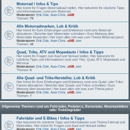
Motorrad / Infos & Tips
Hier könnt Ihr Fragen Motorradkauf stellen. Hier bekommt Ihr nützliche Tipps
und Informationen, rund ums Motorrad.
Moderatoren:
Erik.Ode
,
Auto-Chris
,
ulliB
Themen:
79
Alle Motorradmarken, Lob & Kritik
Hier könnt Ihr Eure Erfahrungen und Erlebnisse rund ums Motorrad
diskutieren / Berichte über Motorräder schreiben / Eure Meinung über
Motorräder loswerden / hier kann alles rein was zum Thema Motorrad passt.
Moderatoren:
Erik.Ode
,
Auto-Chris
,
ulliB
,
tom
Themen:
34
Quad, Trike, ATV und Mopedauto / Infos & Tipps
Hier könnt Ihr Fragen zum Kauf und Verkauf stellen. Hier bekommt Ihr
nützliche Tipps und Informationen rund ums Tike, Quad, ATV, Mopedauto und
Microcar.
Moderatoren:
Erik.Ode
,
Auto-Chris
,
ulliB
,
tom
Themen:
5
Alle Quad- und Trike-Hersteller, Lob & Kritik
Hier könnt Ihr Eure Erfahrungen und Erlebnisse rund ums Quad- oder Trike-
Fahren diskutieren / Berichte über Quads und Trikes schreiben / Eure
Meinung über loswerden / hier kann alles rein was zum Thema passt.
Moderatoren:
Erik.Ode
,
Auto-Chris
,
ulliB
,
tom
Themen:
7
Allgemeine Themen rund um Fahrräder, Pedelecs, Rennräder, Mountainbikes
oder Trekkingräder
Fahrräder und E-Bikes / Infos & Tipps
Hier bekommt Ihr nützliche Tipps und Informationen zum Thema Fahrrad und
Elektrobike. Hier könnt Ihr Fragen zum Kauf und Verkauf stellen.
Moderatoren:
Erik.Ode
,
Auto-Chris
,
ulliB
,
tom