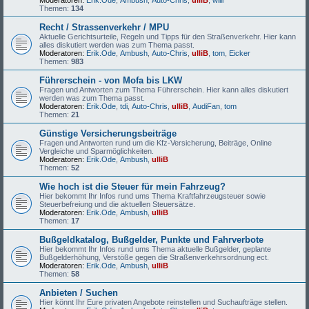
Moderatoren:
Erik.Ode
,
Ambush
,
Auto-Chris
,
ulliB
,
willi
Themen:
134
Recht / Strassenverkehr / MPU
Aktuelle Gerichtsurteile, Regeln und Tipps für den Straßenverkehr. Hier kann
alles diskutiert werden was zum Thema passt.
Moderatoren:
Erik.Ode
,
Ambush
,
Auto-Chris
,
ulliB
,
tom
,
Eicker
Themen:
983
Führerschein - von Mofa bis LKW
Fragen und Antworten zum Thema Führerschein. Hier kann alles diskutiert
werden was zum Thema passt.
Moderatoren:
Erik.Ode
,
tdi
,
Auto-Chris
,
ulliB
,
AudiFan
,
tom
Themen:
21
Günstige Versicherungsbeiträge
Fragen und Antworten rund um die Kfz-Versicherung, Beiträge, Online
Vergleiche und Sparmöglichkeiten.
Moderatoren:
Erik.Ode
,
Ambush
,
ulliB
Themen:
52
Wie hoch ist die Steuer für mein Fahrzeug?
Hier bekommt Ihr Infos rund ums Thema Kraftfahrzeugsteuer sowie
Steuerbefreiung und die aktuellen Steuersätze.
Moderatoren:
Erik.Ode
,
Ambush
,
ulliB
Themen:
17
Bußgeldkatalog, Bußgelder, Punkte und Fahrverbote
Hier bekommt Ihr Infos rund ums Thema aktuelle Bußgelder, geplante
Bußgelderhöhung, Verstöße gegen die Straßenverkehrsordnung ect.
Moderatoren:
Erik.Ode
,
Ambush
,
ulliB
Themen:
58
Anbieten / Suchen
Hier könnt Ihr Eure privaten Angebote reinstellen und Suchaufträge stellen.