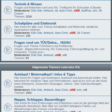
Technik & Wissen
Fragen und Antworten rund ums Kfz, Treffpunkt für Schrauber & Bastler.
Moderatoren:
Erik.Ode
,
Ambush
,
tdi
,
Auto-Chris
,
ulliB
,
AudiFan
,
tom
,
Sir
Craven
Themen:
2226
Schaltpläne und Elektronik
Hier könnt Ihr alles zum Thema Schaltpläne und Elektronik sämtlicher
Automarken erfahren.
Moderatoren:
Erik.Ode
,
Ambush
,
Auto-Chris
,
ulliB
,
Sir Craven
Themen:
108
Fragen rund um TÜV/Dekra... HU/AU
Fragen zum Thema TÜV/Dekra und Prüfdienste.
(Haupt-, Abgasuntersuchung, Kfz-Zulassung, Fahrzeugstilllegung, An- und
Umbauten, Tuning usw.)
Moderatoren:
Erik.Ode
,
Ambush
,
ulliB
,
willi
Themen:
83
Allgemeine Themen rund ums Kfz
Autokauf / Motorradkauf / Infos & Tipps
Hier könnt Ihr Fragen zum Autoimport, Autokauf und Autoverkauf stellen. Hier
bekommt Ihr nützliche Tipps und Informationen, egal ob es sich um den Kauf
eines Reimports, Deutschen Neuwagen, Jahres- oder Gebrauchtwagen
handelt.
Moderatoren:
Erik.Ode
,
Ambush
,
Auto-Chris
,
ulliB
,
tom
,
willi
Themen:
1941
Nepper, Schlepper, Bauernfänger
Hier könnt Ihr Eure Erfahrungen und Erlebnisse rund um die günstige Welt des
Autokaufs diskutieren. Aber bitte nur sachlich belegbare Fakten, um
Abmahnungen des Forums vorzubeugen.