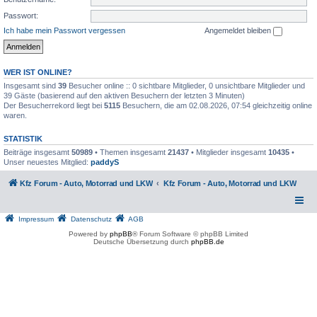
Passwort:
Ich habe mein Passwort vergessen
Angemeldet bleiben
WER IST ONLINE?
Insgesamt sind
39
Besucher online :: 0 sichtbare Mitglieder, 0 unsichtbare Mitglieder und
39 Gäste (basierend auf den aktiven Besuchern der letzten 3 Minuten)
Der Besucherrekord liegt bei
5115
Besuchern, die am 02.08.2026, 07:54 gleichzeitig online
waren.
STATISTIK
Beiträge insgesamt
50989
• Themen insgesamt
21437
• Mitglieder insgesamt
10435
•
Unser neuestes Mitglied:
paddyS
Kfz Forum - Auto, Motorrad und LKW
Kfz Forum - Auto, Motorrad und LKW
Impressum
Datenschutz
AGB
Powered by
phpBB
® Forum Software © phpBB Limited
Deutsche Übersetzung durch
phpBB.de