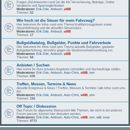
Fragen und Antworten rund um die Kfz-Versicherung, Beiträge, Online
Vergleiche und Sparmöglichkeiten.
Moderatoren:
Erik.Ode
,
Ambush
,
ulliB
Themen:
52
Wie hoch ist die Steuer für mein Fahrzeug?
Hier bekommt Ihr Infos rund ums Thema Kraftfahrzeugsteuer sowie
Steuerbefreiung und die aktuellen Steuersätze.
Moderatoren:
Erik.Ode
,
Ambush
,
ulliB
Themen:
17
Bußgeldkatalog, Bußgelder, Punkte und Fahrverbote
Hier bekommt Ihr Infos rund ums Thema aktuelle Bußgelder, geplante
Bußgelderhöhung, Verstöße gegen die Straßenverkehrsordnung ect.
Moderatoren:
Erik.Ode
,
Ambush
,
ulliB
Themen:
58
Anbieten / Suchen
Hier könnt Ihr Eure privaten Angebote reinstellen und Suchaufträge stellen.
Moderatoren:
Erik.Ode
,
Ambush
,
Auto-Chris
,
ulliB
,
tom
Themen:
636
Treffen, Messen, Termine & News
Aktuelle Ereignisse & News / Treffen, Messen & Termine / alle Infos rund ums
Kfz.
Moderatoren:
Erik.Ode
,
Ambush
,
Auto-Chris
,
ulliB
,
tom
Themen:
150
Off Topic / Diskussion
Das Forum für allgemeine Diskussion! Alle Themen, die nicht in ein anderes
Forum passen, können hier diskutiert werden.
Moderatoren:
Erik.Ode
,
Ambush
,
Auto-Chris
,
ulliB
,
tom
,
willi
,
snue
Themen:
9772