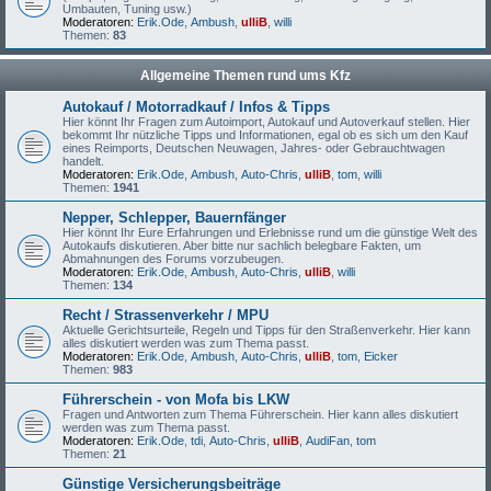
Umbauten, Tuning usw.)
Moderatoren:
Erik.Ode
,
Ambush
,
ulliB
,
willi
Themen:
83
Allgemeine Themen rund ums Kfz
Autokauf / Motorradkauf / Infos & Tipps
Hier könnt Ihr Fragen zum Autoimport, Autokauf und Autoverkauf stellen. Hier
bekommt Ihr nützliche Tipps und Informationen, egal ob es sich um den Kauf
eines Reimports, Deutschen Neuwagen, Jahres- oder Gebrauchtwagen
handelt.
Moderatoren:
Erik.Ode
,
Ambush
,
Auto-Chris
,
ulliB
,
tom
,
willi
Themen:
1941
Nepper, Schlepper, Bauernfänger
Hier könnt Ihr Eure Erfahrungen und Erlebnisse rund um die günstige Welt des
Autokaufs diskutieren. Aber bitte nur sachlich belegbare Fakten, um
Abmahnungen des Forums vorzubeugen.
Moderatoren:
Erik.Ode
,
Ambush
,
Auto-Chris
,
ulliB
,
willi
Themen:
134
Recht / Strassenverkehr / MPU
Aktuelle Gerichtsurteile, Regeln und Tipps für den Straßenverkehr. Hier kann
alles diskutiert werden was zum Thema passt.
Moderatoren:
Erik.Ode
,
Ambush
,
Auto-Chris
,
ulliB
,
tom
,
Eicker
Themen:
983
Führerschein - von Mofa bis LKW
Fragen und Antworten zum Thema Führerschein. Hier kann alles diskutiert
werden was zum Thema passt.
Moderatoren:
Erik.Ode
,
tdi
,
Auto-Chris
,
ulliB
,
AudiFan
,
tom
Themen:
21
Günstige Versicherungsbeiträge