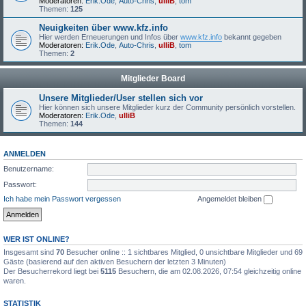
Moderatoren:
Erik.Ode
,
Auto-Chris
,
ulliB
,
tom
Themen:
125
Neuigkeiten über www.kfz.info
Hier werden Erneuerungen und Infos über
www.kfz.info
bekannt gegeben
Moderatoren:
Erik.Ode
,
Auto-Chris
,
ulliB
,
tom
Themen:
2
Mitglieder Board
Unsere Mitglieder/User stellen sich vor
Hier können sich unsere Mitglieder kurz der Community persönlich vorstellen.
Moderatoren:
Erik.Ode
,
ulliB
Themen:
144
ANMELDEN
Benutzername:
Passwort:
Ich habe mein Passwort vergessen
Angemeldet bleiben
WER IST ONLINE?
Insgesamt sind
70
Besucher online :: 1 sichtbares Mitglied, 0 unsichtbare Mitglieder und 69
Gäste (basierend auf den aktiven Besuchern der letzten 3 Minuten)
Der Besucherrekord liegt bei
5115
Besuchern, die am 02.08.2026, 07:54 gleichzeitig online
waren.
STATISTIK