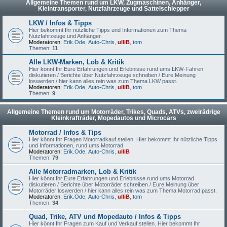
Allgemeine Themen rund um LKW, Zugmaschinen, Anhänger,
Kleintransporter, Nutzfahrzeuge und Sattelschlepper
LKW / Infos & Tipps
Hier bekommt Ihr nützliche Tipps und Informationen zum Thema
Nutzfahrzeuge und Anhänger.
Moderatoren:
Erik.Ode
,
Auto-Chris
,
ulliB
,
tom
Themen:
11
Alle LKW-Marken, Lob & Kritik
Hier könnt Ihr Eure Erfahrungen und Erlebnisse rund ums LKW-Fahren
diskutieren / Berichte über Nutzfahrzeuge schreiben / Eure Meinung
loswerden / hier kann alles rein was zum Thema LKW passt.
Moderatoren:
Erik.Ode
,
Auto-Chris
,
ulliB
,
tom
Themen:
9
Allgemeine Themen rund um Motorräder, Trikes, Quads, ATVs, zweirädrige
Kleinkrafträder, Mopedautos und Microcars
Motorrad / Infos & Tips
Hier könnt Ihr Fragen Motorradkauf stellen. Hier bekommt Ihr nützliche Tipps
und Informationen, rund ums Motorrad.
Moderatoren:
Erik.Ode
,
Auto-Chris
,
ulliB
Themen:
79
Alle Motorradmarken, Lob & Kritik
Hier könnt Ihr Eure Erfahrungen und Erlebnisse rund ums Motorrad
diskutieren / Berichte über Motorräder schreiben / Eure Meinung über
Motorräder loswerden / hier kann alles rein was zum Thema Motorrad passt.
Moderatoren:
Erik.Ode
,
Auto-Chris
,
ulliB
,
tom
Themen:
34
Quad, Trike, ATV und Mopedauto / Infos & Tipps
Hier könnt Ihr Fragen zum Kauf und Verkauf stellen. Hier bekommt Ihr