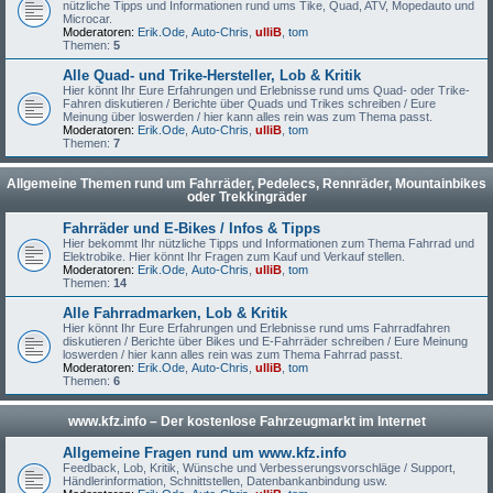
nützliche Tipps und Informationen rund ums Tike, Quad, ATV, Mopedauto und
Microcar.
Moderatoren:
Erik.Ode
,
Auto-Chris
,
ulliB
,
tom
Themen:
5
Alle Quad- und Trike-Hersteller, Lob & Kritik
Hier könnt Ihr Eure Erfahrungen und Erlebnisse rund ums Quad- oder Trike-
Fahren diskutieren / Berichte über Quads und Trikes schreiben / Eure
Meinung über loswerden / hier kann alles rein was zum Thema passt.
Moderatoren:
Erik.Ode
,
Auto-Chris
,
ulliB
,
tom
Themen:
7
Allgemeine Themen rund um Fahrräder, Pedelecs, Rennräder, Mountainbikes
oder Trekkingräder
Fahrräder und E-Bikes / Infos & Tipps
Hier bekommt Ihr nützliche Tipps und Informationen zum Thema Fahrrad und
Elektrobike. Hier könnt Ihr Fragen zum Kauf und Verkauf stellen.
Moderatoren:
Erik.Ode
,
Auto-Chris
,
ulliB
,
tom
Themen:
14
Alle Fahrradmarken, Lob & Kritik
Hier könnt Ihr Eure Erfahrungen und Erlebnisse rund ums Fahrradfahren
diskutieren / Berichte über Bikes und E-Fahrräder schreiben / Eure Meinung
loswerden / hier kann alles rein was zum Thema Fahrrad passt.
Moderatoren:
Erik.Ode
,
Auto-Chris
,
ulliB
,
tom
Themen:
6
www.kfz.info – Der kostenlose Fahrzeugmarkt im Internet
Allgemeine Fragen rund um www.kfz.info
Feedback, Lob, Kritik, Wünsche und Verbesserungsvorschläge / Support,
Händlerinformation, Schnittstellen, Datenbankanbindung usw.