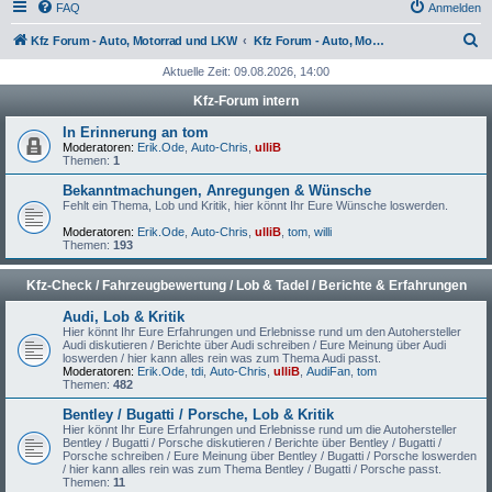
FAQ
Anmelden
S
Kfz Forum - Auto, Motorrad und LKW
Kfz Forum - Auto, Motorrad und LKW
u
Aktuelle Zeit: 09.08.2026, 14:00
c
Kfz-Forum intern
h
In Erinnerung an tom
e
Moderatoren:
Erik.Ode
,
Auto-Chris
,
ulliB
Themen:
1
Bekanntmachungen, Anregungen & Wünsche
Fehlt ein Thema, Lob und Kritik, hier könnt Ihr Eure Wünsche loswerden.
Moderatoren:
Erik.Ode
,
Auto-Chris
,
ulliB
,
tom
,
willi
Themen:
193
Kfz-Check / Fahrzeugbewertung / Lob & Tadel / Berichte & Erfahrungen
Audi, Lob & Kritik
Hier könnt Ihr Eure Erfahrungen und Erlebnisse rund um den Autohersteller
Audi diskutieren / Berichte über Audi schreiben / Eure Meinung über Audi
loswerden / hier kann alles rein was zum Thema Audi passt.
Moderatoren:
Erik.Ode
,
tdi
,
Auto-Chris
,
ulliB
,
AudiFan
,
tom
Themen:
482
Bentley / Bugatti / Porsche, Lob & Kritik
Hier könnt Ihr Eure Erfahrungen und Erlebnisse rund um die Autohersteller
Bentley / Bugatti / Porsche diskutieren / Berichte über Bentley / Bugatti /
Porsche schreiben / Eure Meinung über Bentley / Bugatti / Porsche loswerden
/ hier kann alles rein was zum Thema Bentley / Bugatti / Porsche passt.
Themen:
11