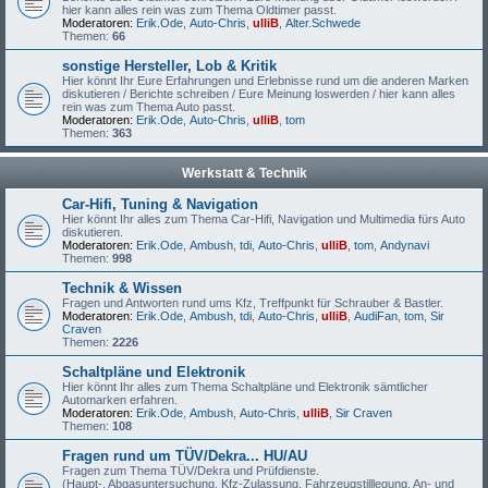
hier kann alles rein was zum Thema Oldtimer passt.
Moderatoren:
Erik.Ode
,
Auto-Chris
,
ulliB
,
Alter.Schwede
Themen:
66
sonstige Hersteller, Lob & Kritik
Hier könnt Ihr Eure Erfahrungen und Erlebnisse rund um die anderen Marken
diskutieren / Berichte schreiben / Eure Meinung loswerden / hier kann alles
rein was zum Thema Auto passt.
Moderatoren:
Erik.Ode
,
Auto-Chris
,
ulliB
,
tom
Themen:
363
Werkstatt & Technik
Car-Hifi, Tuning & Navigation
Hier könnt Ihr alles zum Thema Car-Hifi, Navigation und Multimedia fürs Auto
diskutieren.
Moderatoren:
Erik.Ode
,
Ambush
,
tdi
,
Auto-Chris
,
ulliB
,
tom
,
Andynavi
Themen:
998
Technik & Wissen
Fragen und Antworten rund ums Kfz, Treffpunkt für Schrauber & Bastler.
Moderatoren:
Erik.Ode
,
Ambush
,
tdi
,
Auto-Chris
,
ulliB
,
AudiFan
,
tom
,
Sir
Craven
Themen:
2226
Schaltpläne und Elektronik
Hier könnt Ihr alles zum Thema Schaltpläne und Elektronik sämtlicher
Automarken erfahren.
Moderatoren:
Erik.Ode
,
Ambush
,
Auto-Chris
,
ulliB
,
Sir Craven
Themen:
108
Fragen rund um TÜV/Dekra... HU/AU
Fragen zum Thema TÜV/Dekra und Prüfdienste.
(Haupt-, Abgasuntersuchung, Kfz-Zulassung, Fahrzeugstilllegung, An- und