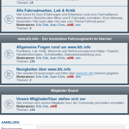
Themen:
14
Alle Fahrradmarken, Lob & Kritik
Hier könnt Ihr Eure Erfahrungen und Erlebnisse rund ums Fahrradfahren
diskutieren / Berichte über Bikes und E-Fahrräder schreiben / Eure Meinung
loswerden / hier kann alles rein was zum Thema Fahrrad passt.
Moderatoren:
Erik.Ode
,
Auto-Chris
,
ulliB
,
tom
Themen:
6
www.kfz.info – Der kostenlose Fahrzeugmarkt im Internet
Allgemeine Fragen rund um www.kfz.info
Feedback, Lob, Kritik, Wünsche und Verbesserungsvorschläge / Support,
Händlerinformation, Schnittstellen, Datenbankanbindung usw.
Moderatoren:
Erik.Ode
,
Auto-Chris
,
ulliB
,
tom
Themen:
125
Neuigkeiten über www.kfz.info
Hier werden Erneuerungen und Infos über
www.kfz.info
bekannt gegeben
Moderatoren:
Erik.Ode
,
Auto-Chris
,
ulliB
,
tom
Themen:
2
Mitglieder Board
Unsere Mitglieder/User stellen sich vor
Hier können sich unsere Mitglieder kurz der Community persönlich vorstellen.
Moderatoren:
Erik.Ode
,
ulliB
Themen:
144
ANMELDEN
Benutzername: