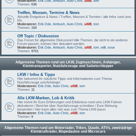
Moderatoren:
Erik.Ode
,
Ambush
,
Auto-Chris
,
ulliB
,
tom
Themen:
636
Treffen, Messen, Termine & News
Aktuelle Ereignisse & News / Treffen, Messen & Termine / alle Infos rund ums
Kfz.
Moderatoren:
Erik.Ode
,
Ambush
,
Auto-Chris
,
ulliB
,
tom
Themen:
150
Off Topic / Diskussion
Das Forum für allgemeine Diskussion! Alle Themen, die nicht in ein anderes
Forum passen, können hier diskutiert werden.
Moderatoren:
Erik.Ode
,
Ambush
,
Auto-Chris
,
ulliB
,
tom
,
willi
,
snue
Themen:
9751
Allgemeine Themen rund um LKW, Zugmaschinen, Anhänger,
Kleintransporter, Nutzfahrzeuge und Sattelschlepper
LKW / Infos & Tipps
Hier bekommt Ihr nützliche Tipps und Informationen zum Thema
Nutzfahrzeuge und Anhänger.
Moderatoren:
Erik.Ode
,
Auto-Chris
,
ulliB
,
tom
Themen:
11
Alle LKW-Marken, Lob & Kritik
Hier könnt Ihr Eure Erfahrungen und Erlebnisse rund ums LKW-Fahren
diskutieren / Berichte über Nutzfahrzeuge schreiben / Eure Meinung
loswerden / hier kann alles rein was zum Thema LKW passt.
Moderatoren:
Erik.Ode
,
Auto-Chris
,
ulliB
,
tom
Themen:
9
Allgemeine Themen rund um Motorräder, Trikes, Quads, ATVs, zweirädrige
Kleinkrafträder, Mopedautos und Microcars