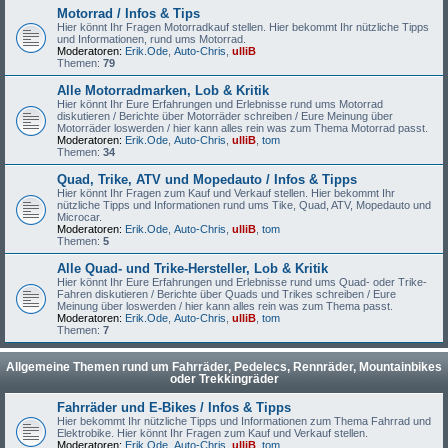
Motorrad / Infos & Tips
Hier könnt Ihr Fragen Motorradkauf stellen. Hier bekommt Ihr nützliche Tipps
und Informationen, rund ums Motorrad.
Moderatoren:
Erik.Ode
,
Auto-Chris
,
ulliB
Themen:
79
Alle Motorradmarken, Lob & Kritik
Hier könnt Ihr Eure Erfahrungen und Erlebnisse rund ums Motorrad
diskutieren / Berichte über Motorräder schreiben / Eure Meinung über
Motorräder loswerden / hier kann alles rein was zum Thema Motorrad passt.
Moderatoren:
Erik.Ode
,
Auto-Chris
,
ulliB
,
tom
Themen:
34
Quad, Trike, ATV und Mopedauto / Infos & Tipps
Hier könnt Ihr Fragen zum Kauf und Verkauf stellen. Hier bekommt Ihr
nützliche Tipps und Informationen rund ums Tike, Quad, ATV, Mopedauto und
Microcar.
Moderatoren:
Erik.Ode
,
Auto-Chris
,
ulliB
,
tom
Themen:
5
Alle Quad- und Trike-Hersteller, Lob & Kritik
Hier könnt Ihr Eure Erfahrungen und Erlebnisse rund ums Quad- oder Trike-
Fahren diskutieren / Berichte über Quads und Trikes schreiben / Eure
Meinung über loswerden / hier kann alles rein was zum Thema passt.
Moderatoren:
Erik.Ode
,
Auto-Chris
,
ulliB
,
tom
Themen:
7
Allgemeine Themen rund um Fahrräder, Pedelecs, Rennräder, Mountainbikes
oder Trekkingräder
Fahrräder und E-Bikes / Infos & Tipps
Hier bekommt Ihr nützliche Tipps und Informationen zum Thema Fahrrad und
Elektrobike. Hier könnt Ihr Fragen zum Kauf und Verkauf stellen.
Moderatoren:
Erik.Ode
,
Auto-Chris
,
ulliB
,
tom