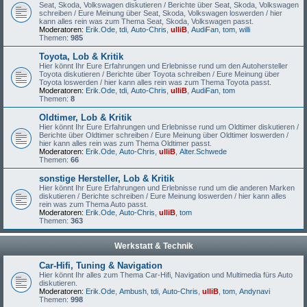
Seat, Skoda, Volkswagen diskutieren / Berichte über Seat, Skoda, Volkswagen
schreiben / Eure Meinung über Seat, Skoda, Volkswagen loswerden / hier
kann alles rein was zum Thema Seat, Skoda, Volkswagen passt.
Moderatoren:
Erik.Ode
,
tdi
,
Auto-Chris
,
ulliB
,
AudiFan
,
tom
,
willi
Themen:
985
Toyota, Lob & Kritik
Hier könnt Ihr Eure Erfahrungen und Erlebnisse rund um den Autohersteller
Toyota diskutieren / Berichte über Toyota schreiben / Eure Meinung über
Toyota loswerden / hier kann alles rein was zum Thema Toyota passt.
Moderatoren:
Erik.Ode
,
tdi
,
Auto-Chris
,
ulliB
,
AudiFan
,
tom
Themen:
8
Oldtimer, Lob & Kritik
Hier könnt Ihr Eure Erfahrungen und Erlebnisse rund um Oldtimer diskutieren /
Berichte über Oldtimer schreiben / Eure Meinung über Oldtimer loswerden /
hier kann alles rein was zum Thema Oldtimer passt.
Moderatoren:
Erik.Ode
,
Auto-Chris
,
ulliB
,
Alter.Schwede
Themen:
66
sonstige Hersteller, Lob & Kritik
Hier könnt Ihr Eure Erfahrungen und Erlebnisse rund um die anderen Marken
diskutieren / Berichte schreiben / Eure Meinung loswerden / hier kann alles
rein was zum Thema Auto passt.
Moderatoren:
Erik.Ode
,
Auto-Chris
,
ulliB
,
tom
Themen:
363
Werkstatt & Technik
Car-Hifi, Tuning & Navigation
Hier könnt Ihr alles zum Thema Car-Hifi, Navigation und Multimedia fürs Auto
diskutieren.
Moderatoren:
Erik.Ode
,
Ambush
,
tdi
,
Auto-Chris
,
ulliB
,
tom
,
Andynavi
Themen:
998