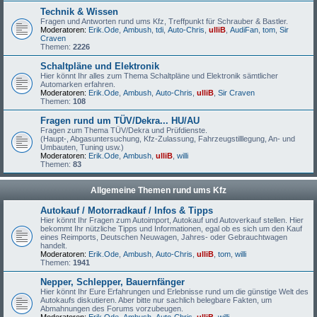
Technik & Wissen
Fragen und Antworten rund ums Kfz, Treffpunkt für Schrauber & Bastler.
Moderatoren:
Erik.Ode
,
Ambush
,
tdi
,
Auto-Chris
,
ulliB
,
AudiFan
,
tom
,
Sir
Craven
Themen:
2226
Schaltpläne und Elektronik
Hier könnt Ihr alles zum Thema Schaltpläne und Elektronik sämtlicher
Automarken erfahren.
Moderatoren:
Erik.Ode
,
Ambush
,
Auto-Chris
,
ulliB
,
Sir Craven
Themen:
108
Fragen rund um TÜV/Dekra... HU/AU
Fragen zum Thema TÜV/Dekra und Prüfdienste.
(Haupt-, Abgasuntersuchung, Kfz-Zulassung, Fahrzeugstilllegung, An- und
Umbauten, Tuning usw.)
Moderatoren:
Erik.Ode
,
Ambush
,
ulliB
,
willi
Themen:
83
Allgemeine Themen rund ums Kfz
Autokauf / Motorradkauf / Infos & Tipps
Hier könnt Ihr Fragen zum Autoimport, Autokauf und Autoverkauf stellen. Hier
bekommt Ihr nützliche Tipps und Informationen, egal ob es sich um den Kauf
eines Reimports, Deutschen Neuwagen, Jahres- oder Gebrauchtwagen
handelt.
Moderatoren:
Erik.Ode
,
Ambush
,
Auto-Chris
,
ulliB
,
tom
,
willi
Themen:
1941
Nepper, Schlepper, Bauernfänger
Hier könnt Ihr Eure Erfahrungen und Erlebnisse rund um die günstige Welt des
Autokaufs diskutieren. Aber bitte nur sachlich belegbare Fakten, um
Abmahnungen des Forums vorzubeugen.