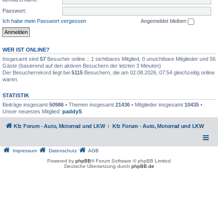
Passwort:
Ich habe mein Passwort vergessen
Angemeldet bleiben
WER IST ONLINE?
Insgesamt sind
57
Besucher online :: 1 sichtbares Mitglied, 0 unsichtbare Mitglieder und 56
Gäste (basierend auf den aktiven Besuchern der letzten 3 Minuten)
Der Besucherrekord liegt bei
5115
Besuchern, die am 02.08.2026, 07:54 gleichzeitig online
waren.
STATISTIK
Beiträge insgesamt
50986
• Themen insgesamt
21436
• Mitglieder insgesamt
10435
•
Unser neuestes Mitglied:
paddyS
Kfz Forum - Auto, Motorrad und LKW
Kfz Forum - Auto, Motorrad und LKW
Impressum
Datenschutz
AGB
Powered by
phpBB
® Forum Software © phpBB Limited
Deutsche Übersetzung durch
phpBB.de