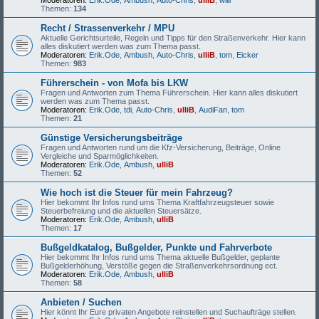
Moderatoren:
Erik.Ode
,
Ambush
,
Auto-Chris
,
ulliB
,
willi
Themen:
134
Recht / Strassenverkehr / MPU
Aktuelle Gerichtsurteile, Regeln und Tipps für den Straßenverkehr. Hier kann
alles diskutiert werden was zum Thema passt.
Moderatoren:
Erik.Ode
,
Ambush
,
Auto-Chris
,
ulliB
,
tom
,
Eicker
Themen:
983
Führerschein - von Mofa bis LKW
Fragen und Antworten zum Thema Führerschein. Hier kann alles diskutiert
werden was zum Thema passt.
Moderatoren:
Erik.Ode
,
tdi
,
Auto-Chris
,
ulliB
,
AudiFan
,
tom
Themen:
21
Günstige Versicherungsbeiträge
Fragen und Antworten rund um die Kfz-Versicherung, Beiträge, Online
Vergleiche und Sparmöglichkeiten.
Moderatoren:
Erik.Ode
,
Ambush
,
ulliB
Themen:
52
Wie hoch ist die Steuer für mein Fahrzeug?
Hier bekommt Ihr Infos rund ums Thema Kraftfahrzeugsteuer sowie
Steuerbefreiung und die aktuellen Steuersätze.
Moderatoren:
Erik.Ode
,
Ambush
,
ulliB
Themen:
17
Bußgeldkatalog, Bußgelder, Punkte und Fahrverbote
Hier bekommt Ihr Infos rund ums Thema aktuelle Bußgelder, geplante
Bußgelderhöhung, Verstöße gegen die Straßenverkehrsordnung ect.
Moderatoren:
Erik.Ode
,
Ambush
,
ulliB
Themen:
58
Anbieten / Suchen
Hier könnt Ihr Eure privaten Angebote reinstellen und Suchaufträge stellen.