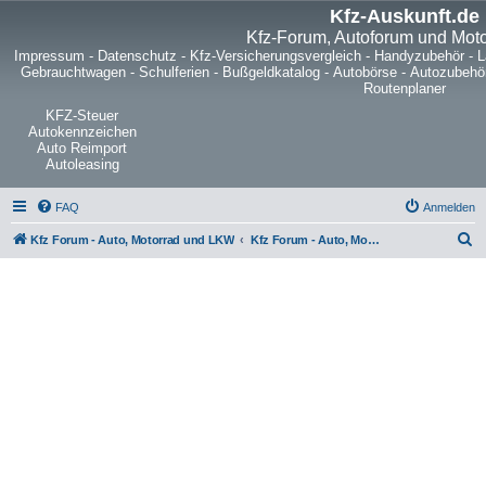
Kfz-Auskunft.de
Kfz-Forum, Autoforum und Mot
Impressum
-
Datenschutz
-
Kfz-Versicherungsvergleich
-
Handyzubehör
-
L
Gebrauchtwagen
-
Schulferien
-
Bußgeldkatalog
-
Autobörse
-
Autozubehö
Routenplaner
KFZ-Steuer
Autokennzeichen
Auto Reimport
Autoleasing
FAQ
Anmelden
S
Kfz Forum - Auto, Motorrad und LKW
Kfz Forum - Auto, Motorrad und LKW
u
c
h
e