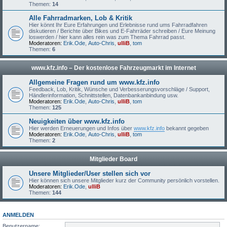
Themen:
14
Alle Fahrradmarken, Lob & Kritik
Hier könnt Ihr Eure Erfahrungen und Erlebnisse rund ums Fahrradfahren
diskutieren / Berichte über Bikes und E-Fahrräder schreiben / Eure Meinung
loswerden / hier kann alles rein was zum Thema Fahrrad passt.
Moderatoren:
Erik.Ode
,
Auto-Chris
,
ulliB
,
tom
Themen:
6
www.kfz.info – Der kostenlose Fahrzeugmarkt im Internet
Allgemeine Fragen rund um www.kfz.info
Feedback, Lob, Kritik, Wünsche und Verbesserungsvorschläge / Support,
Händlerinformation, Schnittstellen, Datenbankanbindung usw.
Moderatoren:
Erik.Ode
,
Auto-Chris
,
ulliB
,
tom
Themen:
125
Neuigkeiten über www.kfz.info
Hier werden Erneuerungen und Infos über
www.kfz.info
bekannt gegeben
Moderatoren:
Erik.Ode
,
Auto-Chris
,
ulliB
,
tom
Themen:
2
Mitglieder Board
Unsere Mitglieder/User stellen sich vor
Hier können sich unsere Mitglieder kurz der Community persönlich vorstellen.
Moderatoren:
Erik.Ode
,
ulliB
Themen:
144
ANMELDEN
Benutzername: