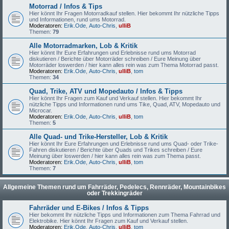
Motorrad / Infos & Tips
Hier könnt Ihr Fragen Motorradkauf stellen. Hier bekommt Ihr nützliche Tipps
und Informationen, rund ums Motorrad.
Moderatoren:
Erik.Ode
,
Auto-Chris
,
ulliB
Themen:
79
Alle Motorradmarken, Lob & Kritik
Hier könnt Ihr Eure Erfahrungen und Erlebnisse rund ums Motorrad
diskutieren / Berichte über Motorräder schreiben / Eure Meinung über
Motorräder loswerden / hier kann alles rein was zum Thema Motorrad passt.
Moderatoren:
Erik.Ode
,
Auto-Chris
,
ulliB
,
tom
Themen:
34
Quad, Trike, ATV und Mopedauto / Infos & Tipps
Hier könnt Ihr Fragen zum Kauf und Verkauf stellen. Hier bekommt Ihr
nützliche Tipps und Informationen rund ums Tike, Quad, ATV, Mopedauto und
Microcar.
Moderatoren:
Erik.Ode
,
Auto-Chris
,
ulliB
,
tom
Themen:
5
Alle Quad- und Trike-Hersteller, Lob & Kritik
Hier könnt Ihr Eure Erfahrungen und Erlebnisse rund ums Quad- oder Trike-
Fahren diskutieren / Berichte über Quads und Trikes schreiben / Eure
Meinung über loswerden / hier kann alles rein was zum Thema passt.
Moderatoren:
Erik.Ode
,
Auto-Chris
,
ulliB
,
tom
Themen:
7
Allgemeine Themen rund um Fahrräder, Pedelecs, Rennräder, Mountainbikes
oder Trekkingräder
Fahrräder und E-Bikes / Infos & Tipps
Hier bekommt Ihr nützliche Tipps und Informationen zum Thema Fahrrad und
Elektrobike. Hier könnt Ihr Fragen zum Kauf und Verkauf stellen.
Moderatoren:
Erik.Ode
,
Auto-Chris
,
ulliB
,
tom