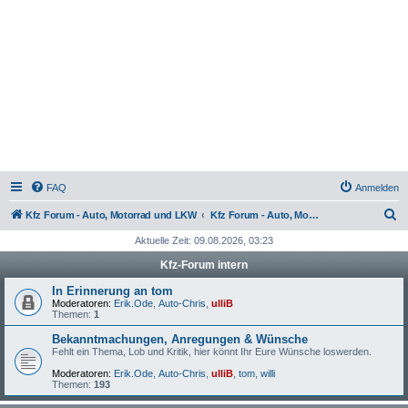
FAQ
Anmelden
S
Kfz Forum - Auto, Motorrad und LKW
Kfz Forum - Auto, Motorrad und LKW
u
Aktuelle Zeit: 09.08.2026, 03:23
c
Kfz-Forum intern
h
In Erinnerung an tom
e
Moderatoren:
Erik.Ode
,
Auto-Chris
,
ulliB
Themen:
1
Bekanntmachungen, Anregungen & Wünsche
Fehlt ein Thema, Lob und Kritik, hier könnt Ihr Eure Wünsche loswerden.
Moderatoren:
Erik.Ode
,
Auto-Chris
,
ulliB
,
tom
,
willi
Themen:
193