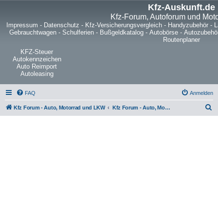
Kfz-Auskunft.de
Kfz-Forum, Autoforum und Mot
Impressum
-
Datenschutz
-
Kfz-Versicherungsvergleich
-
Handyzubehör
-
L
Gebrauchtwagen
-
Schulferien
-
Bußgeldkatalog
-
Autobörse
-
Autozubehö
Routenplaner
KFZ-Steuer
Autokennzeichen
Auto Reimport
Autoleasing
FAQ
Anmelden
S
Kfz Forum - Auto, Motorrad und LKW
Kfz Forum - Auto, Motorrad und LKW
u
c
h
e