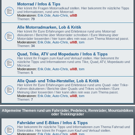
Motorrad / Infos & Tips
Hier könnt Ihr Fragen Motorradkauf stellen. Hier bekommt Ihr nützliche Tipps
und Informationen, rund ums Motorrad.
Moderatoren:
Erik.Ode
,
Auto-Chris
,
ulliB
Themen:
79
Alle Motorradmarken, Lob & Kritik
Hier könnt Ihr Eure Erfahrungen und Erlebnisse rund ums Motorrad
diskutieren / Berichte über Motorräder schreiben / Eure Meinung über
Motorräder loswerden / hier kann alles rein was zum Thema Motorrad passt.
Moderatoren:
Erik.Ode
,
Auto-Chris
,
ulliB
,
tom
Themen:
34
Quad, Trike, ATV und Mopedauto / Infos & Tipps
Hier könnt Ihr Fragen zum Kauf und Verkauf stellen. Hier bekommt Ihr
nützliche Tipps und Informationen rund ums Tike, Quad, ATV, Mopedauto und
Microcar.
Moderatoren:
Erik.Ode
,
Auto-Chris
,
ulliB
,
tom
Themen:
5
Alle Quad- und Trike-Hersteller, Lob & Kritik
Hier könnt Ihr Eure Erfahrungen und Erlebnisse rund ums Quad- oder Trike-
Fahren diskutieren / Berichte über Quads und Trikes schreiben / Eure
Meinung über loswerden / hier kann alles rein was zum Thema passt.
Moderatoren:
Erik.Ode
,
Auto-Chris
,
ulliB
,
tom
Themen:
7
Allgemeine Themen rund um Fahrräder, Pedelecs, Rennräder, Mountainbikes
oder Trekkingräder
Fahrräder und E-Bikes / Infos & Tipps
Hier bekommt Ihr nützliche Tipps und Informationen zum Thema Fahrrad und
Elektrobike. Hier könnt Ihr Fragen zum Kauf und Verkauf stellen.
Moderatoren:
Erik.Ode
,
Auto-Chris
,
ulliB
,
tom