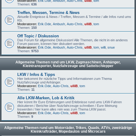
Moderatoren:
Erik.Ode
,
Ambush
,
Auto-Chris
,
ulliB
,
tom
Themen:
636
Treffen, Messen, Termine & News
Aktuelle Ereignisse & News / Treffen, Messen & Termine / alle Infos rund ums
Kfz.
Moderatoren:
Erik.Ode
,
Ambush
,
Auto-Chris
,
ulliB
,
tom
Themen:
150
Off Topic / Diskussion
Das Forum für allgemeine Diskussion! Alle Themen, die nicht in ein anderes
Forum passen, können hier diskutiert werden.
Moderatoren:
Erik.Ode
,
Ambush
,
Auto-Chris
,
ulliB
,
tom
,
willi
,
snue
Themen:
9753
Allgemeine Themen rund um LKW, Zugmaschinen, Anhänger,
Kleintransporter, Nutzfahrzeuge und Sattelschlepper
LKW / Infos & Tipps
Hier bekommt Ihr nützliche Tipps und Informationen zum Thema
Nutzfahrzeuge und Anhänger.
Moderatoren:
Erik.Ode
,
Auto-Chris
,
ulliB
,
tom
Themen:
11
Alle LKW-Marken, Lob & Kritik
Hier könnt Ihr Eure Erfahrungen und Erlebnisse rund ums LKW-Fahren
diskutieren / Berichte über Nutzfahrzeuge schreiben / Eure Meinung
loswerden / hier kann alles rein was zum Thema LKW passt.
Moderatoren:
Erik.Ode
,
Auto-Chris
,
ulliB
,
tom
Themen:
9
Allgemeine Themen rund um Motorräder, Trikes, Quads, ATVs, zweirädrige
Kleinkrafträder, Mopedautos und Microcars