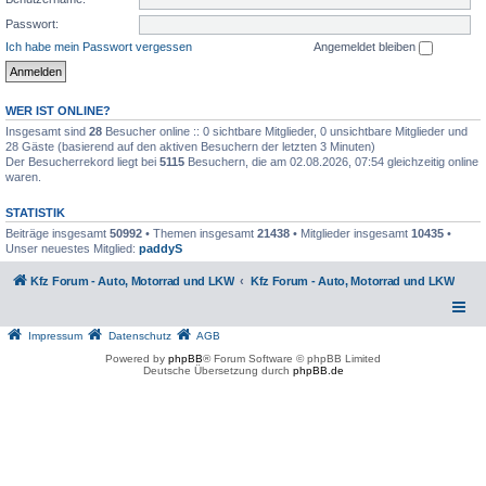
Passwort:
Ich habe mein Passwort vergessen
Angemeldet bleiben
WER IST ONLINE?
Insgesamt sind
28
Besucher online :: 0 sichtbare Mitglieder, 0 unsichtbare Mitglieder und
28 Gäste (basierend auf den aktiven Besuchern der letzten 3 Minuten)
Der Besucherrekord liegt bei
5115
Besuchern, die am 02.08.2026, 07:54 gleichzeitig online
waren.
STATISTIK
Beiträge insgesamt
50992
• Themen insgesamt
21438
• Mitglieder insgesamt
10435
•
Unser neuestes Mitglied:
paddyS
Kfz Forum - Auto, Motorrad und LKW
Kfz Forum - Auto, Motorrad und LKW
Impressum
Datenschutz
AGB
Powered by
phpBB
® Forum Software © phpBB Limited
Deutsche Übersetzung durch
phpBB.de