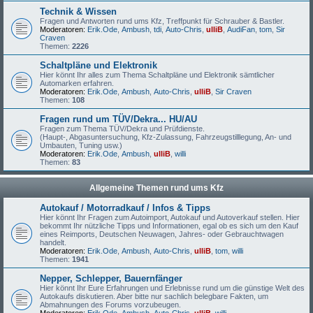
Technik & Wissen
Fragen und Antworten rund ums Kfz, Treffpunkt für Schrauber & Bastler.
Moderatoren:
Erik.Ode
,
Ambush
,
tdi
,
Auto-Chris
,
ulliB
,
AudiFan
,
tom
,
Sir
Craven
Themen:
2226
Schaltpläne und Elektronik
Hier könnt Ihr alles zum Thema Schaltpläne und Elektronik sämtlicher
Automarken erfahren.
Moderatoren:
Erik.Ode
,
Ambush
,
Auto-Chris
,
ulliB
,
Sir Craven
Themen:
108
Fragen rund um TÜV/Dekra... HU/AU
Fragen zum Thema TÜV/Dekra und Prüfdienste.
(Haupt-, Abgasuntersuchung, Kfz-Zulassung, Fahrzeugstilllegung, An- und
Umbauten, Tuning usw.)
Moderatoren:
Erik.Ode
,
Ambush
,
ulliB
,
willi
Themen:
83
Allgemeine Themen rund ums Kfz
Autokauf / Motorradkauf / Infos & Tipps
Hier könnt Ihr Fragen zum Autoimport, Autokauf und Autoverkauf stellen. Hier
bekommt Ihr nützliche Tipps und Informationen, egal ob es sich um den Kauf
eines Reimports, Deutschen Neuwagen, Jahres- oder Gebrauchtwagen
handelt.
Moderatoren:
Erik.Ode
,
Ambush
,
Auto-Chris
,
ulliB
,
tom
,
willi
Themen:
1941
Nepper, Schlepper, Bauernfänger
Hier könnt Ihr Eure Erfahrungen und Erlebnisse rund um die günstige Welt des
Autokaufs diskutieren. Aber bitte nur sachlich belegbare Fakten, um
Abmahnungen des Forums vorzubeugen.