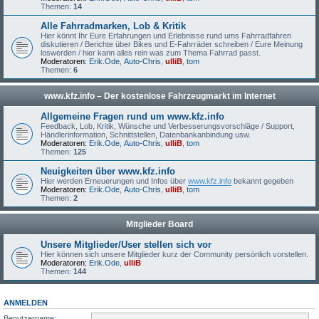
Themen:
14
Alle Fahrradmarken, Lob & Kritik
Hier könnt Ihr Eure Erfahrungen und Erlebnisse rund ums Fahrradfahren
diskutieren / Berichte über Bikes und E-Fahrräder schreiben / Eure Meinung
loswerden / hier kann alles rein was zum Thema Fahrrad passt.
Moderatoren:
Erik.Ode
,
Auto-Chris
,
ulliB
,
tom
Themen:
6
www.kfz.info – Der kostenlose Fahrzeugmarkt im Internet
Allgemeine Fragen rund um www.kfz.info
Feedback, Lob, Kritik, Wünsche und Verbesserungsvorschläge / Support,
Händlerinformation, Schnittstellen, Datenbankanbindung usw.
Moderatoren:
Erik.Ode
,
Auto-Chris
,
ulliB
,
tom
Themen:
125
Neuigkeiten über www.kfz.info
Hier werden Erneuerungen und Infos über
www.kfz.info
bekannt gegeben
Moderatoren:
Erik.Ode
,
Auto-Chris
,
ulliB
,
tom
Themen:
2
Mitglieder Board
Unsere Mitglieder/User stellen sich vor
Hier können sich unsere Mitglieder kurz der Community persönlich vorstellen.
Moderatoren:
Erik.Ode
,
ulliB
Themen:
144
ANMELDEN
Benutzername: