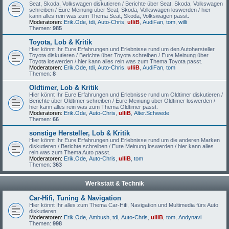
Seat, Skoda, Volkswagen diskutieren / Berichte über Seat, Skoda, Volkswagen
schreiben / Eure Meinung über Seat, Skoda, Volkswagen loswerden / hier
kann alles rein was zum Thema Seat, Skoda, Volkswagen passt.
Moderatoren:
Erik.Ode
,
tdi
,
Auto-Chris
,
ulliB
,
AudiFan
,
tom
,
willi
Themen:
985
Toyota, Lob & Kritik
Hier könnt Ihr Eure Erfahrungen und Erlebnisse rund um den Autohersteller
Toyota diskutieren / Berichte über Toyota schreiben / Eure Meinung über
Toyota loswerden / hier kann alles rein was zum Thema Toyota passt.
Moderatoren:
Erik.Ode
,
tdi
,
Auto-Chris
,
ulliB
,
AudiFan
,
tom
Themen:
8
Oldtimer, Lob & Kritik
Hier könnt Ihr Eure Erfahrungen und Erlebnisse rund um Oldtimer diskutieren /
Berichte über Oldtimer schreiben / Eure Meinung über Oldtimer loswerden /
hier kann alles rein was zum Thema Oldtimer passt.
Moderatoren:
Erik.Ode
,
Auto-Chris
,
ulliB
,
Alter.Schwede
Themen:
66
sonstige Hersteller, Lob & Kritik
Hier könnt Ihr Eure Erfahrungen und Erlebnisse rund um die anderen Marken
diskutieren / Berichte schreiben / Eure Meinung loswerden / hier kann alles
rein was zum Thema Auto passt.
Moderatoren:
Erik.Ode
,
Auto-Chris
,
ulliB
,
tom
Themen:
363
Werkstatt & Technik
Car-Hifi, Tuning & Navigation
Hier könnt Ihr alles zum Thema Car-Hifi, Navigation und Multimedia fürs Auto
diskutieren.
Moderatoren:
Erik.Ode
,
Ambush
,
tdi
,
Auto-Chris
,
ulliB
,
tom
,
Andynavi
Themen:
998