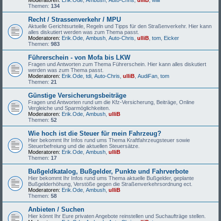
Moderatoren:
Erik.Ode
,
Ambush
,
Auto-Chris
,
ulliB
,
willi
Themen:
134
Recht / Strassenverkehr / MPU
Aktuelle Gerichtsurteile, Regeln und Tipps für den Straßenverkehr. Hier kann
alles diskutiert werden was zum Thema passt.
Moderatoren:
Erik.Ode
,
Ambush
,
Auto-Chris
,
ulliB
,
tom
,
Eicker
Themen:
983
Führerschein - von Mofa bis LKW
Fragen und Antworten zum Thema Führerschein. Hier kann alles diskutiert
werden was zum Thema passt.
Moderatoren:
Erik.Ode
,
tdi
,
Auto-Chris
,
ulliB
,
AudiFan
,
tom
Themen:
21
Günstige Versicherungsbeiträge
Fragen und Antworten rund um die Kfz-Versicherung, Beiträge, Online
Vergleiche und Sparmöglichkeiten.
Moderatoren:
Erik.Ode
,
Ambush
,
ulliB
Themen:
52
Wie hoch ist die Steuer für mein Fahrzeug?
Hier bekommt Ihr Infos rund ums Thema Kraftfahrzeugsteuer sowie
Steuerbefreiung und die aktuellen Steuersätze.
Moderatoren:
Erik.Ode
,
Ambush
,
ulliB
Themen:
17
Bußgeldkatalog, Bußgelder, Punkte und Fahrverbote
Hier bekommt Ihr Infos rund ums Thema aktuelle Bußgelder, geplante
Bußgelderhöhung, Verstöße gegen die Straßenverkehrsordnung ect.
Moderatoren:
Erik.Ode
,
Ambush
,
ulliB
Themen:
58
Anbieten / Suchen
Hier könnt Ihr Eure privaten Angebote reinstellen und Suchaufträge stellen.