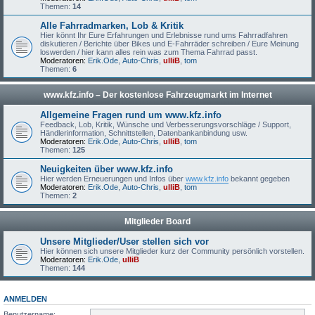
Themen:
14
Alle Fahrradmarken, Lob & Kritik
Hier könnt Ihr Eure Erfahrungen und Erlebnisse rund ums Fahrradfahren
diskutieren / Berichte über Bikes und E-Fahrräder schreiben / Eure Meinung
loswerden / hier kann alles rein was zum Thema Fahrrad passt.
Moderatoren:
Erik.Ode
,
Auto-Chris
,
ulliB
,
tom
Themen:
6
www.kfz.info – Der kostenlose Fahrzeugmarkt im Internet
Allgemeine Fragen rund um www.kfz.info
Feedback, Lob, Kritik, Wünsche und Verbesserungsvorschläge / Support,
Händlerinformation, Schnittstellen, Datenbankanbindung usw.
Moderatoren:
Erik.Ode
,
Auto-Chris
,
ulliB
,
tom
Themen:
125
Neuigkeiten über www.kfz.info
Hier werden Erneuerungen und Infos über
www.kfz.info
bekannt gegeben
Moderatoren:
Erik.Ode
,
Auto-Chris
,
ulliB
,
tom
Themen:
2
Mitglieder Board
Unsere Mitglieder/User stellen sich vor
Hier können sich unsere Mitglieder kurz der Community persönlich vorstellen.
Moderatoren:
Erik.Ode
,
ulliB
Themen:
144
ANMELDEN
Benutzername: