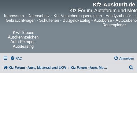
Kfz-Auskunft.de
Kfz-Forum, Autoforum und Mot
Impressum
-
Datenschutz
-
Kfz-Versicherungsvergleich
-
Handyzubehör
-
L
Gebrauchtwagen
-
Schulferien
-
Bußgeldkatalog
-
Autobörse
-
Autozubehö
Routenplaner
KFZ-Steuer
Autokennzeichen
Auto Reimport
Autoleasing
FAQ
Anmelden
S
Kfz Forum - Auto, Motorrad und LKW
Kfz Forum - Auto, Motorrad und LKW
u
c
h
e