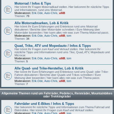
Motorrad / Infos & Tips
Hier könnt Ihr Fragen Motorradkauf stellen. Hier bekommt Ihr nützliche Tipps
und Informationen, rund ums Motorrad.
Moderatoren:
Erik.Ode
,
Auto-Chris
,
ulliB
Themen:
79
Alle Motorradmarken, Lob & Kritik
Hier könnt Ihr Eure Erfahrungen und Erlebnisse rund ums Motorrad
diskutieren / Berichte über Motorräder schreiben / Eure Meinung über
Motorräder loswerden / hier kann alles rein was zum Thema Motorrad passt.
Moderatoren:
Erik.Ode
,
Auto-Chris
,
ulliB
,
tom
Themen:
34
Quad, Trike, ATV und Mopedauto / Infos & Tipps
Hier könnt Ihr Fragen zum Kauf und Verkauf stellen. Hier bekommt Ihr
nützliche Tipps und Informationen rund ums Tike, Quad, ATV, Mopedauto und
Microcar.
Moderatoren:
Erik.Ode
,
Auto-Chris
,
ulliB
,
tom
Themen:
5
Alle Quad- und Trike-Hersteller, Lob & Kritik
Hier könnt Ihr Eure Erfahrungen und Erlebnisse rund ums Quad- oder Trike-
Fahren diskutieren / Berichte über Quads und Trikes schreiben / Eure
Meinung über loswerden / hier kann alles rein was zum Thema passt.
Moderatoren:
Erik.Ode
,
Auto-Chris
,
ulliB
,
tom
Themen:
7
Allgemeine Themen rund um Fahrräder, Pedelecs, Rennräder, Mountainbikes
oder Trekkingräder
Fahrräder und E-Bikes / Infos & Tipps
Hier bekommt Ihr nützliche Tipps und Informationen zum Thema Fahrrad und
Elektrobike. Hier könnt Ihr Fragen zum Kauf und Verkauf stellen.
Moderatoren:
Erik.Ode
,
Auto-Chris
,
ulliB
,
tom