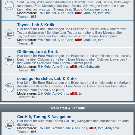
Seat, Skoda, Volkswagen diskutieren / Berichte über Seat, Skoda, Volkswagen
schreiben / Eure Meinung über Seat, Skoda, Volkswagen loswerden / hier
kann alles rein was zum Thema Seat, Skoda, Volkswagen passt.
Moderatoren:
Erik.Ode
,
tdi
,
Auto-Chris
,
ulliB
,
AudiFan
,
tom
,
willi
Themen:
985
Toyota, Lob & Kritik
Hier könnt Ihr Eure Erfahrungen und Erlebnisse rund um den Autohersteller
Toyota diskutieren / Berichte über Toyota schreiben / Eure Meinung über
Toyota loswerden / hier kann alles rein was zum Thema Toyota passt.
Moderatoren:
Erik.Ode
,
tdi
,
Auto-Chris
,
ulliB
,
AudiFan
,
tom
Themen:
8
Oldtimer, Lob & Kritik
Hier könnt Ihr Eure Erfahrungen und Erlebnisse rund um Oldtimer diskutieren /
Berichte über Oldtimer schreiben / Eure Meinung über Oldtimer loswerden /
hier kann alles rein was zum Thema Oldtimer passt.
Moderatoren:
Erik.Ode
,
Auto-Chris
,
ulliB
,
Alter.Schwede
Themen:
66
sonstige Hersteller, Lob & Kritik
Hier könnt Ihr Eure Erfahrungen und Erlebnisse rund um die anderen Marken
diskutieren / Berichte schreiben / Eure Meinung loswerden / hier kann alles
rein was zum Thema Auto passt.
Moderatoren:
Erik.Ode
,
Auto-Chris
,
ulliB
,
tom
Themen:
363
Werkstatt & Technik
Car-Hifi, Tuning & Navigation
Hier könnt Ihr alles zum Thema Car-Hifi, Navigation und Multimedia fürs Auto
diskutieren.
Moderatoren:
Erik.Ode
,
Ambush
,
tdi
,
Auto-Chris
,
ulliB
,
tom
,
Andynavi
Themen:
998