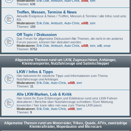
Moderatoren:
Erik.Ode
,
Ambush
,
Auto-Chris
,
ulliB
,
tom
Themen:
636
Treffen, Messen, Termine & News
Aktuelle Ereignisse & News / Treffen, Messen & Termine / alle Infos rund ums
Kfz.
Moderatoren:
Erik.Ode
,
Ambush
,
Auto-Chris
,
ulliB
,
tom
Themen:
150
Off Topic / Diskussion
Das Forum für allgemeine Diskussion! Alle Themen, die nicht in ein anderes
Forum passen, können hier diskutiert werden.
Moderatoren:
Erik.Ode
,
Ambush
,
Auto-Chris
,
ulliB
,
tom
,
willi
,
snue
Themen:
9752
Allgemeine Themen rund um LKW, Zugmaschinen, Anhänger,
Kleintransporter, Nutzfahrzeuge und Sattelschlepper
LKW / Infos & Tipps
Hier bekommt Ihr nützliche Tipps und Informationen zum Thema
Nutzfahrzeuge und Anhänger.
Moderatoren:
Erik.Ode
,
Auto-Chris
,
ulliB
,
tom
Themen:
11
Alle LKW-Marken, Lob & Kritik
Hier könnt Ihr Eure Erfahrungen und Erlebnisse rund ums LKW-Fahren
diskutieren / Berichte über Nutzfahrzeuge schreiben / Eure Meinung
loswerden / hier kann alles rein was zum Thema LKW passt.
Moderatoren:
Erik.Ode
,
Auto-Chris
,
ulliB
,
tom
Themen:
9
Allgemeine Themen rund um Motorräder, Trikes, Quads, ATVs, zweirädrige
Kleinkrafträder, Mopedautos und Microcars