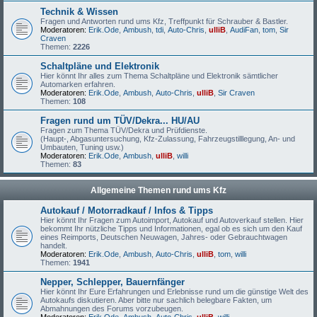
Technik & Wissen
Fragen und Antworten rund ums Kfz, Treffpunkt für Schrauber & Bastler.
Moderatoren:
Erik.Ode
,
Ambush
,
tdi
,
Auto-Chris
,
ulliB
,
AudiFan
,
tom
,
Sir
Craven
Themen:
2226
Schaltpläne und Elektronik
Hier könnt Ihr alles zum Thema Schaltpläne und Elektronik sämtlicher
Automarken erfahren.
Moderatoren:
Erik.Ode
,
Ambush
,
Auto-Chris
,
ulliB
,
Sir Craven
Themen:
108
Fragen rund um TÜV/Dekra... HU/AU
Fragen zum Thema TÜV/Dekra und Prüfdienste.
(Haupt-, Abgasuntersuchung, Kfz-Zulassung, Fahrzeugstilllegung, An- und
Umbauten, Tuning usw.)
Moderatoren:
Erik.Ode
,
Ambush
,
ulliB
,
willi
Themen:
83
Allgemeine Themen rund ums Kfz
Autokauf / Motorradkauf / Infos & Tipps
Hier könnt Ihr Fragen zum Autoimport, Autokauf und Autoverkauf stellen. Hier
bekommt Ihr nützliche Tipps und Informationen, egal ob es sich um den Kauf
eines Reimports, Deutschen Neuwagen, Jahres- oder Gebrauchtwagen
handelt.
Moderatoren:
Erik.Ode
,
Ambush
,
Auto-Chris
,
ulliB
,
tom
,
willi
Themen:
1941
Nepper, Schlepper, Bauernfänger
Hier könnt Ihr Eure Erfahrungen und Erlebnisse rund um die günstige Welt des
Autokaufs diskutieren. Aber bitte nur sachlich belegbare Fakten, um
Abmahnungen des Forums vorzubeugen.