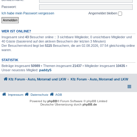
Passwort:
Ich habe mein Passwort vergessen
Angemeldet bleiben
WER IST ONLINE?
Insgesamt sind
43
Besucher online :: 3 sichtbare Mitglieder, 0 unsichtbare Mitglieder und
40 Gäste (basierend auf den aktiven Besuchern der letzten 3 Minuten)
Der Besucherrekord liegt bei
5115
Besuchern, die am 02.08.2026, 07:54 gleichzeitig online
waren.
STATISTIK
Beiträge insgesamt
50989
• Themen insgesamt
21437
• Mitglieder insgesamt
10435
•
Unser neuestes Mitglied:
paddyS
Kfz Forum - Auto, Motorrad und LKW
Kfz Forum - Auto, Motorrad und LKW
Impressum
Datenschutz
AGB
Powered by
phpBB
® Forum Software © phpBB Limited
Deutsche Übersetzung durch
phpBB.de