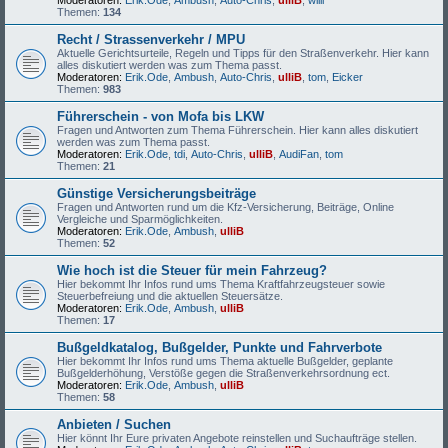
Moderatoren:
Erik.Ode
,
Ambush
,
Auto-Chris
,
ulliB
,
willi
Themen:
134
Recht / Strassenverkehr / MPU
Aktuelle Gerichtsurteile, Regeln und Tipps für den Straßenverkehr. Hier kann
alles diskutiert werden was zum Thema passt.
Moderatoren:
Erik.Ode
,
Ambush
,
Auto-Chris
,
ulliB
,
tom
,
Eicker
Themen:
983
Führerschein - von Mofa bis LKW
Fragen und Antworten zum Thema Führerschein. Hier kann alles diskutiert
werden was zum Thema passt.
Moderatoren:
Erik.Ode
,
tdi
,
Auto-Chris
,
ulliB
,
AudiFan
,
tom
Themen:
21
Günstige Versicherungsbeiträge
Fragen und Antworten rund um die Kfz-Versicherung, Beiträge, Online
Vergleiche und Sparmöglichkeiten.
Moderatoren:
Erik.Ode
,
Ambush
,
ulliB
Themen:
52
Wie hoch ist die Steuer für mein Fahrzeug?
Hier bekommt Ihr Infos rund ums Thema Kraftfahrzeugsteuer sowie
Steuerbefreiung und die aktuellen Steuersätze.
Moderatoren:
Erik.Ode
,
Ambush
,
ulliB
Themen:
17
Bußgeldkatalog, Bußgelder, Punkte und Fahrverbote
Hier bekommt Ihr Infos rund ums Thema aktuelle Bußgelder, geplante
Bußgelderhöhung, Verstöße gegen die Straßenverkehrsordnung ect.
Moderatoren:
Erik.Ode
,
Ambush
,
ulliB
Themen:
58
Anbieten / Suchen
Hier könnt Ihr Eure privaten Angebote reinstellen und Suchaufträge stellen.