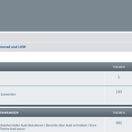
otorrad und LKW
THEMEN
1
193
e loswerden.
ERFAHRUNGEN
THEMEN
482
utohersteller Audi diskutieren / Berichte über Audi schreiben / Eure
 Thema Audi passt.