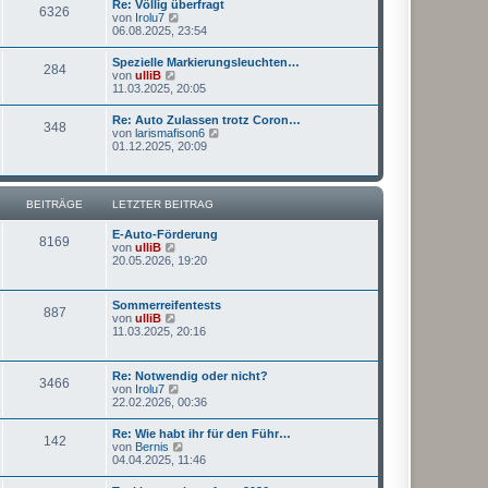
r
Re: Völlig überfragt
6326
s
a
N
von
Irolu7
t
g
e
06.08.2025, 23:54
e
u
r
e
Spezielle Markierungsleuchten…
B
284
s
N
von
ulliB
e
t
e
11.03.2025, 20:05
i
e
u
t
r
e
r
Re: Auto Zulassen trotz Coron…
B
348
s
a
N
von
larismafison6
e
t
g
e
01.12.2025, 20:09
i
e
u
t
r
e
r
B
s
a
e
t
g
BEITRÄGE
LETZTER BEITRAG
i
e
t
r
r
E-Auto-Förderung
B
8169
a
N
von
ulliB
e
g
e
20.05.2026, 19:20
i
u
t
e
r
s
a
Sommerreifentests
887
t
g
N
von
ulliB
e
e
11.03.2025, 20:16
r
u
B
e
e
s
Re: Notwendig oder nicht?
i
3466
t
N
von
Irolu7
t
e
e
22.02.2026, 00:36
r
r
u
a
B
e
g
Re: Wie habt ihr für den Führ…
e
142
s
N
von
Bernis
i
t
e
04.04.2025, 11:46
t
e
u
r
r
e
a