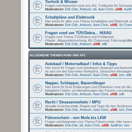
Technik & Wissen
Fragen und Antworten rund ums Kfz, Treffpunkt für Schrauber
Moderatoren:
Erik.Ode
,
Ambush
,
tdi
,
Auto-Chris
,
ulliB
,
Audi
Schaltpläne und Elektronik
Hier könnt Ihr alles zum Thema Schaltpläne und Elektronik s
Moderatoren:
Erik.Ode
,
Ambush
,
Auto-Chris
,
ulliB
,
Sir Crav
Fragen rund um TÜV/Dekra... HU/AU
Fragen zum Thema TÜV/Dekra und Prüfdienste.
(Haupt-, Abgasuntersuchung, Kfz-Zulassung, Fahrzeugstilll
Moderatoren:
Erik.Ode
,
Ambush
,
ulliB
,
willi
ALLGEMEINE THEMEN RUND UMS KFZ
Autokauf / Motorradkauf / Infos & Tipps
Hier könnt Ihr Fragen zum Autoimport, Autokauf und Autoverka
es sich um den Kauf eines Reimports, Deutschen Neuwagen
Moderatoren:
Erik.Ode
,
Ambush
,
Auto-Chris
,
ulliB
,
tom
,
willi
Nepper, Schlepper, Bauernfänger
Hier könnt Ihr Eure Erfahrungen und Erlebnisse rund um die g
belegbare Fakten, um Abmahnungen des Forums vorzubeug
Moderatoren:
Erik.Ode
,
Ambush
,
Auto-Chris
,
ulliB
,
willi
Recht / Strassenverkehr / MPU
Aktuelle Gerichtsurteile, Regeln und Tipps für den Straßenv
Moderatoren:
Erik.Ode
,
Ambush
,
Auto-Chris
,
ulliB
,
tom
,
Eic
Führerschein - von Mofa bis LKW
Fragen und Antworten zum Thema Führerschein. Hier kann a
Moderatoren:
Erik.Ode
,
tdi
,
Auto-Chris
,
ulliB
,
AudiFan
,
tom