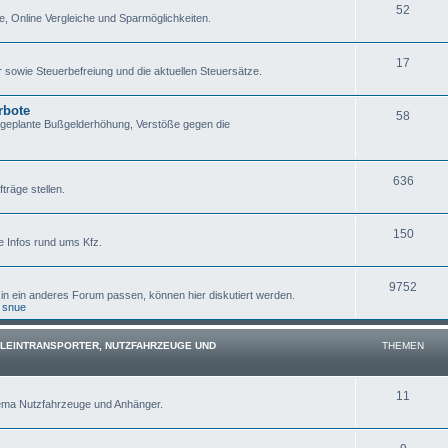
52
e, Online Vergleiche und Sparmöglichkeiten.
17
sowie Steuerbefreiung und die aktuellen Steuersätze.
rbote
58
 geplante Bußgelderhöhung, Verstöße gegen die
636
träge stellen.
150
e Infos rund ums Kfz.
9752
 in ein anderes Forum passen, können hier diskutiert werden.
,
snue
KLEINTRANSPORTER, NUTZFAHRZEUGE UND
THEMEN
11
hema Nutzfahrzeuge und Anhänger.