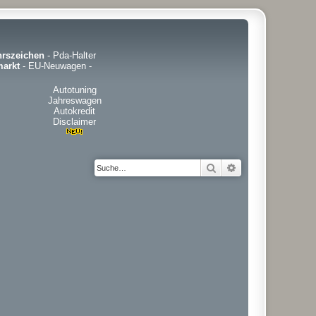
hrszeichen
-
Pda-Halter
arkt
-
EU-Neuwagen
-
Autotuning
Jahreswagen
Autokredit
Disclaimer
Suche
Erweiterte Suche