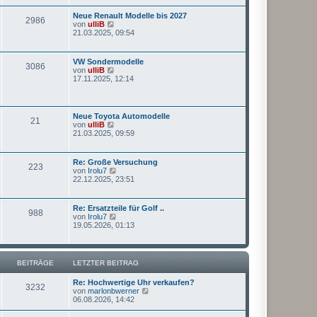
e
a
e
s
g
Neue Renault Modelle bis 2027
i
2986
t
N
von
ulliB
t
e
e
21.03.2025, 09:54
r
r
u
a
B
e
g
e
s
VW Sondermodelle
i
3086
t
N
von
ulliB
t
e
e
17.11.2025, 12:14
r
r
u
a
B
e
g
e
s
i
t
Neue Toyota Automodelle
t
21
e
N
von
ulliB
r
r
e
21.03.2025, 09:59
a
B
u
g
e
e
i
s
Re: Große Versuchung
t
223
t
N
von
Irolu7
r
e
e
22.12.2025, 23:51
a
r
u
g
B
e
e
s
Re: Ersatzteile für Golf ..
i
988
t
N
von
Irolu7
t
e
e
19.05.2026, 01:13
r
r
u
a
B
e
g
e
s
i
t
BEITRÄGE
LETZTER BEITRAG
t
e
r
r
a
Re: Hochwertige Uhr verkaufen?
B
3232
g
N
von
marlonbwerner
e
e
06.08.2026, 14:42
i
u
t
e