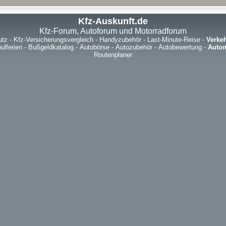
Kfz-Auskunft.de
Kfz-Forum, Autoforum und Motorradforum
utz
-
Kfz-Versicherungsvergleich
-
Handyzubehör
-
Last-Minute-Reise
-
Verke
ulferien
-
Bußgeldkatalog
-
Autobörse
-
Autozubehör
-
Autobewertung
-
Autom
Routenplaner