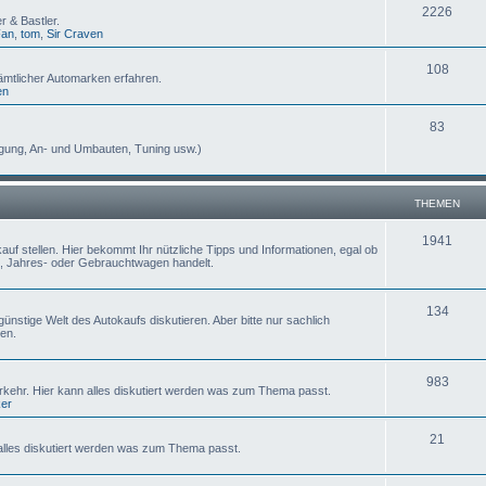
2226
 & Bastler.
Fan
,
tom
,
Sir Craven
108
ämtlicher Automarken erfahren.
en
83
egung, An- und Umbauten, Tuning usw.)
THEMEN
1941
uf stellen. Hier bekommt Ihr nützliche Tipps und Informationen, egal ob
, Jahres- oder Gebrauchtwagen handelt.
134
ünstige Welt des Autokaufs diskutieren. Aber bitte nur sachlich
en.
983
erkehr. Hier kann alles diskutiert werden was zum Thema passt.
ker
21
lles diskutiert werden was zum Thema passt.