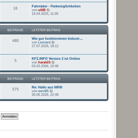
e
r
s
a
Fahrräder - Parkmöglichkeiten
16
t
g
N
von
ulliB
e
e
16.04.2025, 11:09
r
u
B
e
e
s
i
t
BEITRÄGE
LETZTER BEITRAG
t
e
r
r
a
Wie gut funktionieren Industr…
B
480
g
N
von
Leonard
e
e
27.07.2026, 18:12
i
u
t
e
r
s
a
KFZ.INFO Version 2 ist Online
5
t
g
N
von
haraldS
e
e
03.03.2006, 10:46
r
u
B
e
e
s
BEITRÄGE
LETZTER BEITRAG
i
t
t
e
r
Re: Hallo aus NRW
r
575
a
N
von
wevi85
B
g
e
30.06.2026, 22:48
e
u
i
e
t
s
r
t
a
e
g
r
B
e
i
t
r