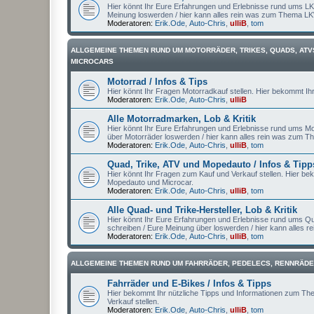
Hier könnt Ihr Eure Erfahrungen und Erlebnisse rund ums LK
Meinung loswerden / hier kann alles rein was zum Thema L
Moderatoren:
Erik.Ode
,
Auto-Chris
,
ulliB
,
tom
ALLGEMEINE THEMEN RUND UM MOTORRÄDER, TRIKES, QUADS, ATV
MICROCARS
Motorrad / Infos & Tips
Hier könnt Ihr Fragen Motorradkauf stellen. Hier bekommt Ih
Moderatoren:
Erik.Ode
,
Auto-Chris
,
ulliB
Alle Motorradmarken, Lob & Kritik
Hier könnt Ihr Eure Erfahrungen und Erlebnisse rund ums Mot
über Motorräder loswerden / hier kann alles rein was zum T
Moderatoren:
Erik.Ode
,
Auto-Chris
,
ulliB
,
tom
Quad, Trike, ATV und Mopedauto / Infos & Tipp
Hier könnt Ihr Fragen zum Kauf und Verkauf stellen. Hier be
Mopedauto und Microcar.
Moderatoren:
Erik.Ode
,
Auto-Chris
,
ulliB
,
tom
Alle Quad- und Trike-Hersteller, Lob & Kritik
Hier könnt Ihr Eure Erfahrungen und Erlebnisse rund ums Qu
schreiben / Eure Meinung über loswerden / hier kann alles 
Moderatoren:
Erik.Ode
,
Auto-Chris
,
ulliB
,
tom
ALLGEMEINE THEMEN RUND UM FAHRRÄDER, PEDELECS, RENNRÄDE
Fahrräder und E-Bikes / Infos & Tipps
Hier bekommt Ihr nützliche Tipps und Informationen zum Th
Verkauf stellen.
Moderatoren:
Erik.Ode
,
Auto-Chris
,
ulliB
,
tom