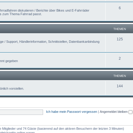
6
hrradfahren diskutieren / Berichte über Bikes und E-Fahrräder
was zum Thema Fahrrad passt.
THEMEN
125
 / Support, Händlerinformation, Schnittstellen, Datenbankanbindung
2
nnt gegeben
THEMEN
144
nlich vorstellen.
Ich habe mein Passwort vergessen
|
Angemeldet bleiben
re Mitglieder und 74 Gäste (basierend auf den aktiven Besuchern der letzten 3 Minuten)
leichzeitig online waren.