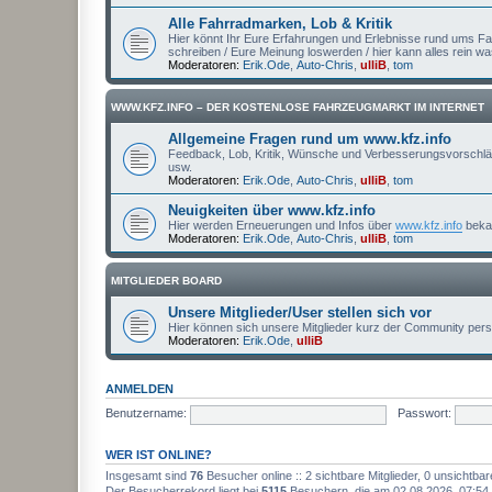
Alle Fahrradmarken, Lob & Kritik
Hier könnt Ihr Eure Erfahrungen und Erlebnisse rund ums Fa
schreiben / Eure Meinung loswerden / hier kann alles rein 
Moderatoren:
Erik.Ode
,
Auto-Chris
,
ulliB
,
tom
WWW.KFZ.INFO – DER KOSTENLOSE FAHRZEUGMARKT IM INTERNET
Allgemeine Fragen rund um www.kfz.info
Feedback, Lob, Kritik, Wünsche und Verbesserungsvorschläge
usw.
Moderatoren:
Erik.Ode
,
Auto-Chris
,
ulliB
,
tom
Neuigkeiten über www.kfz.info
Hier werden Erneuerungen und Infos über
www.kfz.info
beka
Moderatoren:
Erik.Ode
,
Auto-Chris
,
ulliB
,
tom
MITGLIEDER BOARD
Unsere Mitglieder/User stellen sich vor
Hier können sich unsere Mitglieder kurz der Community persö
Moderatoren:
Erik.Ode
,
ulliB
ANMELDEN
Benutzername:
Passwort:
WER IST ONLINE?
Insgesamt sind
76
Besucher online :: 2 sichtbare Mitglieder, 0 unsichtba
Der Besucherrekord liegt bei
5115
Besuchern, die am 02.08.2026, 07:54 g