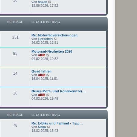
16
N
von
hakan
g
t
e
15.06.2026, 17:52
e
u
r
e
B
s
e
t
BEITRÄGE
LETZTER BEITRAG
i
e
t
r
r
B
a
e
Re: Motorradversicherungen
g
251
i
N
von
juerschen
t
e
26.02.2025, 12:51
r
u
a
e
Motorrad-Neuheiten 2026
g
85
s
N
von
ulliB
t
e
04.02.2026, 19:52
e
u
r
e
B
s
Quad fahren
e
14
t
N
von
ulliB
i
e
e
16.04.2025, 11:01
t
r
u
r
B
e
a
e
s
g
Neues Mofa- und Rollerkennzei…
i
16
t
N
von
ulliB
t
e
e
04.02.2026, 19:49
r
r
u
a
B
e
g
e
s
i
t
BEITRÄGE
LETZTER BEITRAG
t
e
r
r
a
Re: E-Bike und Fahrrad - Tipp…
B
78
g
N
von
Mifaa
e
e
18.02.2025, 13:43
i
u
t