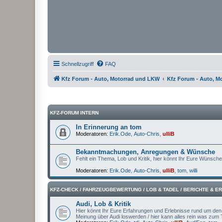
Schnellzugriff
FAQ
Kfz Forum - Auto, Motorrad und LKW
Kfz Forum - Auto, M
KFZ-FORUM INTERN
In Erinnerung an tom
Moderatoren:
Erik.Ode
,
Auto-Chris
,
ulliB
Bekanntmachungen, Anregungen & Wünsche
Fehlt ein Thema, Lob und Kritik, hier könnt Ihr Eure Wünsch
Moderatoren:
Erik.Ode
,
Auto-Chris
,
ulliB
,
tom
,
willi
KFZ-CHECK / FAHRZEUGBEWERTUNG / LOB & TADEL / BERICHTE & 
Audi, Lob & Kritik
Hier könnt Ihr Eure Erfahrungen und Erlebnisse rund um den A
Meinung über Audi loswerden / hier kann alles rein was zum