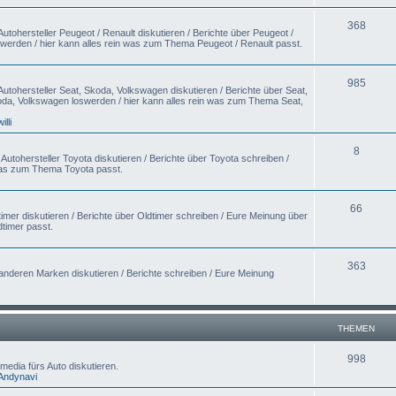
368
utohersteller Peugeot / Renault diskutieren / Berichte über Peugeot /
swerden / hier kann alles rein was zum Thema Peugeot / Renault passt.
985
utohersteller Seat, Skoda, Volkswagen diskutieren / Berichte über Seat,
da, Volkswagen loswerden / hier kann alles rein was zum Thema Seat,
willi
8
utohersteller Toyota diskutieren / Berichte über Toyota schreiben /
 was zum Thema Toyota passt.
66
imer diskutieren / Berichte über Oldtimer schreiben / Eure Meinung über
timer passt.
363
anderen Marken diskutieren / Berichte schreiben / Eure Meinung
THEMEN
998
media fürs Auto diskutieren.
Andynavi