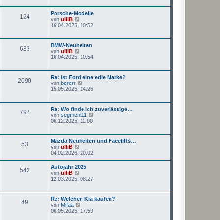
e
r
s
a
Porsche-Modelle
124
t
g
N
von
ulliB
e
e
16.04.2025, 10:52
r
u
B
e
e
s
BMW-Neuheiten
i
633
t
N
von
ulliB
t
e
e
16.04.2025, 10:54
r
r
u
a
B
e
g
e
s
Re: Ist Ford eine edle Marke?
i
2090
t
N
von
bererr
t
e
e
15.05.2025, 14:26
r
r
u
a
B
e
g
e
s
Re: Wo finde ich zuverlässige…
i
797
t
N
von
segment11
t
e
e
06.12.2025, 11:00
r
r
u
a
B
e
g
e
s
Mazda Neuheiten und Facelifts…
i
53
t
N
von
ulliB
t
e
e
04.02.2026, 20:02
r
r
u
a
B
e
g
Autojahr 2025
e
542
s
N
von
ulliB
i
t
e
12.03.2025, 08:27
t
e
u
r
r
e
a
B
s
g
Re: Welchen Kia kaufen?
e
49
t
N
von
Mifaa
i
e
e
06.05.2025, 17:59
t
r
u
r
B