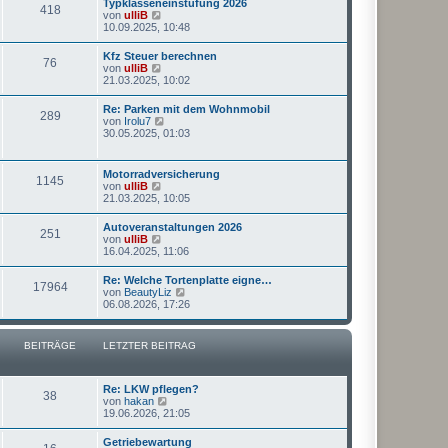
Typklasseneinstufung 2026
B
418
s
g
N
von
ulliB
e
t
e
10.09.2025, 10:48
i
e
u
t
r
e
r
Kfz Steuer berechnen
B
76
s
a
N
von
ulliB
e
t
g
e
21.03.2025, 10:02
i
e
u
t
r
e
r
Re: Parken mit dem Wohnmobil
B
289
s
a
N
von
Irolu7
e
t
g
e
30.05.2025, 01:03
i
e
u
t
r
e
r
B
s
a
Motorradversicherung
e
1145
t
g
N
von
ulliB
i
e
e
21.03.2025, 10:05
t
r
u
r
B
e
a
Autoveranstaltungen 2026
e
251
s
g
N
von
ulliB
i
t
e
16.04.2025, 11:06
t
e
u
r
r
e
a
Re: Welche Tortenplatte eigne…
B
17964
s
g
N
von
BeautyLiz
e
t
e
06.08.2026, 17:26
i
e
u
t
r
e
r
B
s
a
BEITRÄGE
LETZTER BEITRAG
e
t
g
i
e
t
r
r
B
Re: LKW pflegen?
a
38
e
N
von
hakan
g
i
e
19.06.2026, 21:05
t
u
r
e
Getriebewartung
a
s