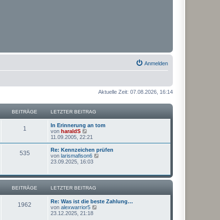
Anmelden
Aktuelle Zeit: 07.08.2026, 16:14
BEITRÄGE
LETZTER BEITRAG
In Erinnerung an tom
1
N
von
haraldS
e
11.09.2005, 22:21
u
e
Re: Kennzeichen prüfen
535
s
N
von
larismafison6
t
e
23.09.2025, 16:03
e
u
r
e
B
s
e
t
BEITRÄGE
LETZTER BEITRAG
i
e
t
r
Re: Was ist die beste Zahlung…
r
B
1962
N
von
alexwarrior5
a
e
e
23.12.2025, 21:18
g
i
u
t