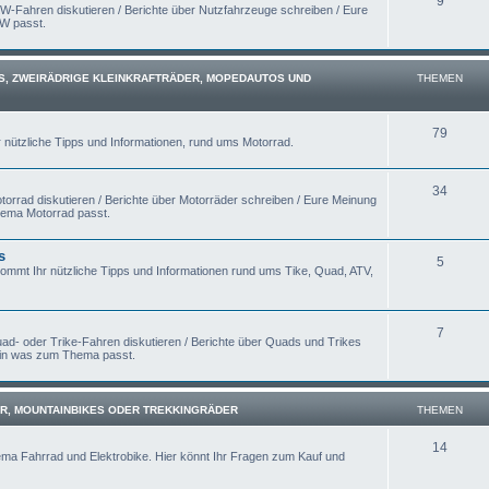
9
W-Fahren diskutieren / Berichte über Nutzfahrzeuge schreiben / Eure
KW passt.
S, ZWEIRÄDRIGE KLEINKRAFTRÄDER, MOPEDAUTOS UND
THEMEN
79
r nützliche Tipps und Informationen, rund ums Motorrad.
34
orrad diskutieren / Berichte über Motorräder schreiben / Eure Meinung
hema Motorrad passt.
s
5
kommt Ihr nützliche Tipps und Informationen rund ums Tike, Quad, ATV,
7
ad- oder Trike-Fahren diskutieren / Berichte über Quads und Trikes
rein was zum Thema passt.
R, MOUNTAINBIKES ODER TREKKINGRÄDER
THEMEN
14
ema Fahrrad und Elektrobike. Hier könnt Ihr Fragen zum Kauf und