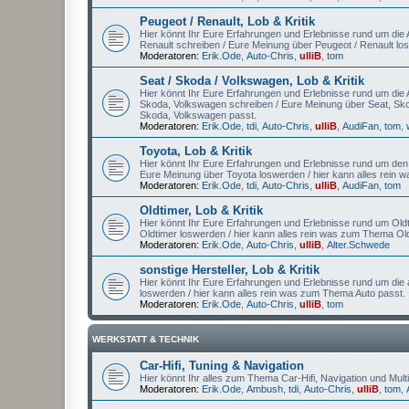
Peugeot / Renault, Lob & Kritik
Hier könnt Ihr Eure Erfahrungen und Erlebnisse rund um die A
Renault schreiben / Eure Meinung über Peugeot / Renault lo
Moderatoren:
Erik.Ode
,
Auto-Chris
,
ulliB
,
tom
Seat / Skoda / Volkswagen, Lob & Kritik
Hier könnt Ihr Eure Erfahrungen und Erlebnisse rund um die A
Skoda, Volkswagen schreiben / Eure Meinung über Seat, Sko
Skoda, Volkswagen passt.
Moderatoren:
Erik.Ode
,
tdi
,
Auto-Chris
,
ulliB
,
AudiFan
,
tom
,
Toyota, Lob & Kritik
Hier könnt Ihr Eure Erfahrungen und Erlebnisse rund um den A
Eure Meinung über Toyota loswerden / hier kann alles rein
Moderatoren:
Erik.Ode
,
tdi
,
Auto-Chris
,
ulliB
,
AudiFan
,
tom
Oldtimer, Lob & Kritik
Hier könnt Ihr Eure Erfahrungen und Erlebnisse rund um Oldt
Oldtimer loswerden / hier kann alles rein was zum Thema Old
Moderatoren:
Erik.Ode
,
Auto-Chris
,
ulliB
,
Alter.Schwede
sonstige Hersteller, Lob & Kritik
Hier könnt Ihr Eure Erfahrungen und Erlebnisse rund um die 
loswerden / hier kann alles rein was zum Thema Auto passt.
Moderatoren:
Erik.Ode
,
Auto-Chris
,
ulliB
,
tom
WERKSTATT & TECHNIK
Car-Hifi, Tuning & Navigation
Hier könnt Ihr alles zum Thema Car-Hifi, Navigation und Multi
Moderatoren:
Erik.Ode
,
Ambush
,
tdi
,
Auto-Chris
,
ulliB
,
tom
,