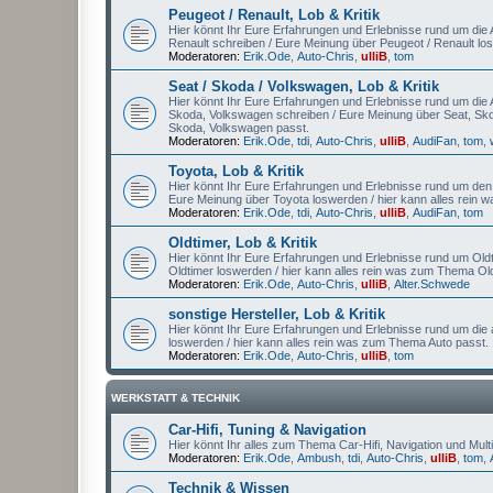
Peugeot / Renault, Lob & Kritik
Hier könnt Ihr Eure Erfahrungen und Erlebnisse rund um die A
Renault schreiben / Eure Meinung über Peugeot / Renault lo
Moderatoren:
Erik.Ode
,
Auto-Chris
,
ulliB
,
tom
Seat / Skoda / Volkswagen, Lob & Kritik
Hier könnt Ihr Eure Erfahrungen und Erlebnisse rund um die A
Skoda, Volkswagen schreiben / Eure Meinung über Seat, Sko
Skoda, Volkswagen passt.
Moderatoren:
Erik.Ode
,
tdi
,
Auto-Chris
,
ulliB
,
AudiFan
,
tom
,
Toyota, Lob & Kritik
Hier könnt Ihr Eure Erfahrungen und Erlebnisse rund um den A
Eure Meinung über Toyota loswerden / hier kann alles rein
Moderatoren:
Erik.Ode
,
tdi
,
Auto-Chris
,
ulliB
,
AudiFan
,
tom
Oldtimer, Lob & Kritik
Hier könnt Ihr Eure Erfahrungen und Erlebnisse rund um Oldt
Oldtimer loswerden / hier kann alles rein was zum Thema Old
Moderatoren:
Erik.Ode
,
Auto-Chris
,
ulliB
,
Alter.Schwede
sonstige Hersteller, Lob & Kritik
Hier könnt Ihr Eure Erfahrungen und Erlebnisse rund um die 
loswerden / hier kann alles rein was zum Thema Auto passt.
Moderatoren:
Erik.Ode
,
Auto-Chris
,
ulliB
,
tom
WERKSTATT & TECHNIK
Car-Hifi, Tuning & Navigation
Hier könnt Ihr alles zum Thema Car-Hifi, Navigation und Multi
Moderatoren:
Erik.Ode
,
Ambush
,
tdi
,
Auto-Chris
,
ulliB
,
tom
,
Technik & Wissen