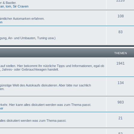
2226
 & Bastler.
Fan
,
tom
,
Sir Craven
108
ämtlicher Automarken erfahren.
en
83
egung, An- und Umbauten, Tuning usw.)
THEMEN
1941
uf stellen. Hier bekommt Ihr nützliche Tipps und Informationen, egal ob
, Jahres- oder Gebrauchtwagen handelt.
134
ünstige Welt des Autokaufs diskutieren. Aber bitte nur sachlich
en.
983
erkehr. Hier kann alles diskutiert werden was zum Thema passt.
ker
21
lles diskutiert werden was zum Thema passt.
52