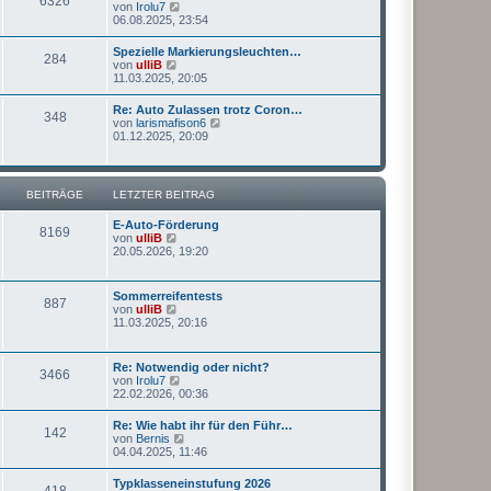
6326
a
N
von
Irolu7
t
g
e
06.08.2025, 23:54
e
u
r
e
Spezielle Markierungsleuchten…
B
284
s
N
von
ulliB
e
t
e
11.03.2025, 20:05
i
e
u
t
r
e
r
Re: Auto Zulassen trotz Coron…
B
348
s
a
N
von
larismafison6
e
t
g
e
01.12.2025, 20:09
i
e
u
t
r
e
r
B
s
a
e
t
g
BEITRÄGE
LETZTER BEITRAG
i
e
t
r
r
E-Auto-Förderung
B
8169
a
N
von
ulliB
e
g
e
20.05.2026, 19:20
i
u
t
e
r
s
a
Sommerreifentests
887
t
g
N
von
ulliB
e
e
11.03.2025, 20:16
r
u
B
e
e
s
Re: Notwendig oder nicht?
i
3466
t
N
von
Irolu7
t
e
e
22.02.2026, 00:36
r
r
u
a
B
e
g
Re: Wie habt ihr für den Führ…
e
142
s
N
von
Bernis
i
t
e
04.04.2025, 11:46
t
e
u
r
r
e
a
Typklasseneinstufung 2026
B
418
s