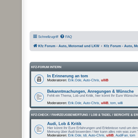
Schnellzugriff
FAQ
Kfz Forum - Auto, Motorrad und LKW
Kfz Forum - Auto, M
KFZ-FORUM INTERN
In Erinnerung an tom
Moderatoren:
Erik.Ode
,
Auto-Chris
,
ulliB
Bekanntmachungen, Anregungen & Wünsche
Fehlt ein Thema, Lob und Kritik, hier könnt Ihr Eure Wünsch
Moderatoren:
Erik.Ode
,
Auto-Chris
,
ulliB
,
tom
,
willi
KFZ-CHECK / FAHRZEUGBEWERTUNG / LOB & TADEL / BERICHTE & 
Audi, Lob & Kritik
Hier könnt Ihr Eure Erfahrungen und Erlebnisse rund um den A
Meinung über Audi loswerden / hier kann alles rein was zum
Moderatoren:
Erik.Ode
,
tdi
,
Auto-Chris
,
ulliB
,
AudiFan
,
tom