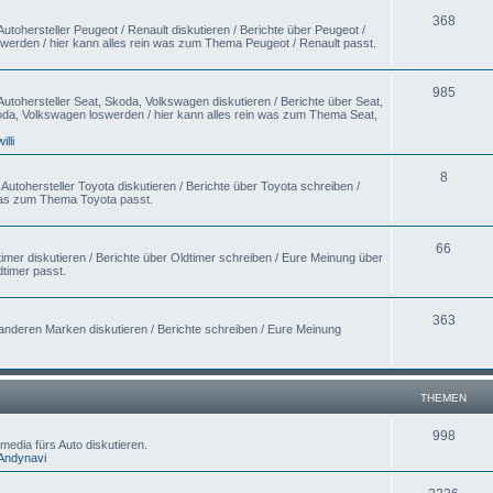
368
utohersteller Peugeot / Renault diskutieren / Berichte über Peugeot /
swerden / hier kann alles rein was zum Thema Peugeot / Renault passt.
985
utohersteller Seat, Skoda, Volkswagen diskutieren / Berichte über Seat,
da, Volkswagen loswerden / hier kann alles rein was zum Thema Seat,
willi
8
utohersteller Toyota diskutieren / Berichte über Toyota schreiben /
 was zum Thema Toyota passt.
66
imer diskutieren / Berichte über Oldtimer schreiben / Eure Meinung über
timer passt.
363
anderen Marken diskutieren / Berichte schreiben / Eure Meinung
THEMEN
998
media fürs Auto diskutieren.
Andynavi