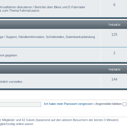
6
hrradfahren diskutieren / Berichte über Bikes und E-Fahrräder
was zum Thema Fahrrad passt.
THEMEN
125
 / Support, Händlerinformation, Schnittstellen, Datenbankanbindung
2
nnt gegeben
THEMEN
144
nlich vorstellen.
Ich habe mein Passwort vergessen
|
Angemeldet bleiben
re Mitglieder und 62 Gäste (basierend auf den aktiven Besuchern der letzten 3 Minuten)
leichzeitig online waren.