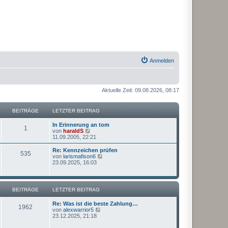
Anmelden
Aktuelle Zeit: 09.08.2026, 08:17
BEITRÄGE
LETZTER BEITRAG
In Erinnerung an tom
1
N
von
haraldS
e
11.09.2005, 22:21
u
e
Re: Kennzeichen prüfen
535
s
N
von
larismafison6
t
e
23.09.2025, 16:03
e
u
r
e
B
s
e
t
BEITRÄGE
LETZTER BEITRAG
i
e
t
r
Re: Was ist die beste Zahlung…
r
B
1962
N
von
alexwarrior5
a
e
e
23.12.2025, 21:18
g
i
u
t
e