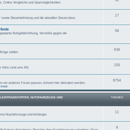
e, Online Vergleiche und Sparmöglichkeiten.
17
sowie Steuerbefreiung und die aktuellen Steuersätze.
rbote
58
 geplante Bußgelderhöhung, Verstöße gegen die
636
träge stellen.
150
e Infos rund ums Kfz.
9754
 in ein anderes Forum passen, können hier diskutiert werden.
,
snue
KLEINTRANSPORTER, NUTZFAHRZEUGE UND
THEMEN
11
hema Nutzfahrzeuge und Anhänger.
9
W-Fahren diskutieren / Berichte über Nutzfahrzeuge schreiben / Eure