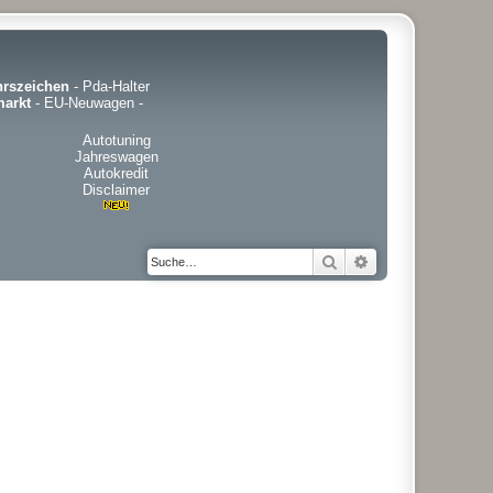
hrszeichen
-
Pda-Halter
arkt
-
EU-Neuwagen
-
Autotuning
Jahreswagen
Autokredit
Disclaimer
Suche
Erweiterte Suche