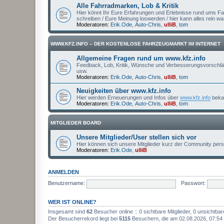
Alle Fahrradmarken, Lob & Kritik
Hier könnt Ihr Eure Erfahrungen und Erlebnisse rund ums Fa
schreiben / Eure Meinung loswerden / hier kann alles rein 
Moderatoren:
Erik.Ode
,
Auto-Chris
,
ulliB
,
tom
WWW.KFZ.INFO – DER KOSTENLOSE FAHRZEUGMARKT IM INTERNET
Allgemeine Fragen rund um www.kfz.info
Feedback, Lob, Kritik, Wünsche und Verbesserungsvorschläge
usw.
Moderatoren:
Erik.Ode
,
Auto-Chris
,
ulliB
,
tom
Neuigkeiten über www.kfz.info
Hier werden Erneuerungen und Infos über
www.kfz.info
beka
Moderatoren:
Erik.Ode
,
Auto-Chris
,
ulliB
,
tom
MITGLIEDER BOARD
Unsere Mitglieder/User stellen sich vor
Hier können sich unsere Mitglieder kurz der Community persö
Moderatoren:
Erik.Ode
,
ulliB
ANMELDEN
Benutzername:
Passwort:
WER IST ONLINE?
Insgesamt sind
62
Besucher online :: 0 sichtbare Mitglieder, 0 unsichtba
Der Besucherrekord liegt bei
5115
Besuchern, die am 02.08.2026, 07:54 g