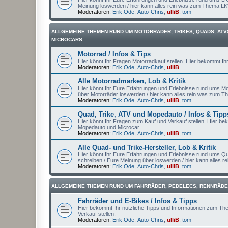
Meinung loswerden / hier kann alles rein was zum Thema L
Moderatoren:
Erik.Ode
,
Auto-Chris
,
ulliB
,
tom
ALLGEMEINE THEMEN RUND UM MOTORRÄDER, TRIKES, QUADS, ATV
MICROCARS
Motorrad / Infos & Tips
Hier könnt Ihr Fragen Motorradkauf stellen. Hier bekommt Ih
Moderatoren:
Erik.Ode
,
Auto-Chris
,
ulliB
Alle Motorradmarken, Lob & Kritik
Hier könnt Ihr Eure Erfahrungen und Erlebnisse rund ums Mot
über Motorräder loswerden / hier kann alles rein was zum T
Moderatoren:
Erik.Ode
,
Auto-Chris
,
ulliB
,
tom
Quad, Trike, ATV und Mopedauto / Infos & Tipp
Hier könnt Ihr Fragen zum Kauf und Verkauf stellen. Hier be
Mopedauto und Microcar.
Moderatoren:
Erik.Ode
,
Auto-Chris
,
ulliB
,
tom
Alle Quad- und Trike-Hersteller, Lob & Kritik
Hier könnt Ihr Eure Erfahrungen und Erlebnisse rund ums Qu
schreiben / Eure Meinung über loswerden / hier kann alles 
Moderatoren:
Erik.Ode
,
Auto-Chris
,
ulliB
,
tom
ALLGEMEINE THEMEN RUND UM FAHRRÄDER, PEDELECS, RENNRÄDE
Fahrräder und E-Bikes / Infos & Tipps
Hier bekommt Ihr nützliche Tipps und Informationen zum Th
Verkauf stellen.
Moderatoren:
Erik.Ode
,
Auto-Chris
,
ulliB
,
tom