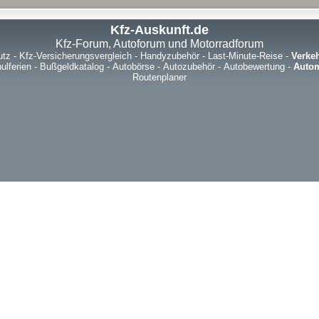
Kfz-Auskunft.de
Kfz-Forum, Autoforum und Motorradforum
utz
-
Kfz-Versicherungsvergleich
-
Handyzubehör
-
Last-Minute-Reise
-
Verke
ulferien
-
Bußgeldkatalog
-
Autobörse
-
Autozubehör
-
Autobewertung
-
Autom
Routenplaner