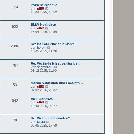
r
s
a
Porsche-Modelle
124
t
g
N
von
ulliB
e
e
16.04.2025, 10:52
r
u
B
e
e
s
BMW-Neuheiten
i
633
t
N
von
ulliB
t
e
e
16.04.2025, 10:54
r
r
u
a
B
e
g
e
s
Re: Ist Ford eine edle Marke?
i
2090
t
N
von
bererr
t
e
e
15.05.2025, 14:26
r
r
u
a
B
e
g
e
s
Re: Wo finde ich zuverlässige…
i
797
t
N
von
segment11
t
e
e
06.12.2025, 11:00
r
r
u
a
B
e
g
e
s
Mazda Neuheiten und Facelifts…
i
53
t
N
von
ulliB
t
e
e
04.02.2026, 20:02
r
r
u
a
B
e
g
Autojahr 2025
e
542
s
N
von
ulliB
i
t
e
12.03.2025, 08:27
t
e
u
r
r
e
a
B
s
g
Re: Welchen Kia kaufen?
e
49
t
N
von
Mifaa
i
e
e
06.05.2025, 17:59
t
r
u
r
B
e
a