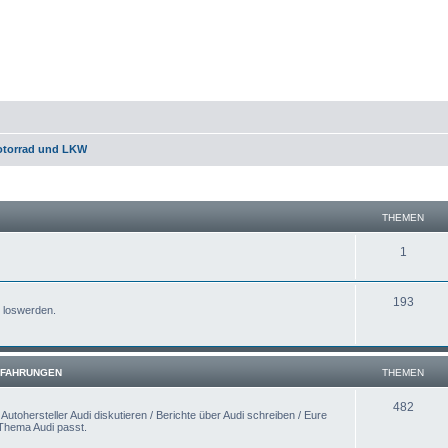
otorrad und LKW
THEMEN
1
193
e loswerden.
ERFAHRUNGEN
THEMEN
482
utohersteller Audi diskutieren / Berichte über Audi schreiben / Eure
 Thema Audi passt.