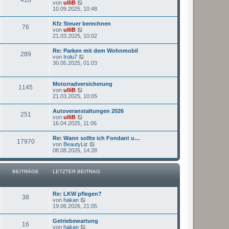
g
N
von
ulliB
e
t
e
10.09.2025, 10:48
i
e
u
t
r
e
r
Kfz Steuer berechnen
B
76
s
a
N
von
ulliB
e
t
g
e
21.03.2025, 10:02
i
e
u
t
r
e
r
Re: Parken mit dem Wohnmobil
B
289
s
a
N
von
Irolu7
e
t
g
e
30.05.2025, 01:03
i
e
u
t
r
e
r
B
s
a
Motorradversicherung
e
1145
t
g
N
von
ulliB
i
e
e
21.03.2025, 10:05
t
r
u
r
B
e
a
Autoveranstaltungen 2026
e
251
s
g
N
von
ulliB
i
t
e
16.04.2025, 11:06
t
e
u
r
r
e
a
Re: Wann sollte ich Fondant u…
B
17970
s
g
N
von
BeautyLiz
e
t
e
08.08.2026, 14:28
i
e
u
t
r
e
r
B
s
a
BEITRÄGE
LETZTER BEITRAG
e
t
g
i
e
t
r
r
B
Re: LKW pflegen?
a
38
e
N
von
hakan
g
i
e
19.06.2026, 21:05
t
u
r
e
Getriebewartung
a
16
s
N
von
hakan