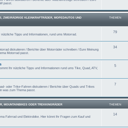
KW passt.
S, ZWEIRÄDRIGE KLEINKRAFTRÄDER, MOPEDAUTOS UND
THEMEN
79
r nützliche Tipps und Informationen, rund ums Motorrad.
34
orrad diskutieren / Berichte über Motorräder schreiben / Eure Meinung
hema Motorrad passt.
s
5
kommt Ihr nützliche Tipps und Informationen rund ums Tike, Quad, ATV,
7
ad- oder Trike-Fahren diskutieren / Berichte über Quads und Trikes
rein was zum Thema passt.
R, MOUNTAINBIKES ODER TREKKINGRÄDER
THEMEN
14
ema Fahrrad und Elektrobike. Hier könnt Ihr Fragen zum Kauf und