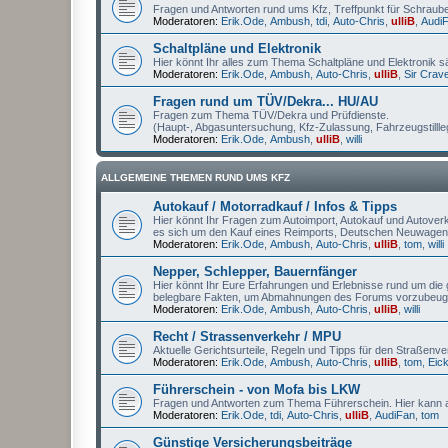
Fragen und Antworten rund ums Kfz, Treffpunkt für Schrauber
Moderatoren:
Erik.Ode
,
Ambush
,
tdi
,
Auto-Chris
,
ulliB
,
Audi
Schaltpläne und Elektronik
Hier könnt Ihr alles zum Thema Schaltpläne und Elektronik s
Moderatoren:
Erik.Ode
,
Ambush
,
Auto-Chris
,
ulliB
,
Sir Crav
Fragen rund um TÜV/Dekra... HU/AU
Fragen zum Thema TÜV/Dekra und Prüfdienste.
(Haupt-, Abgasuntersuchung, Kfz-Zulassung, Fahrzeugstilll
Moderatoren:
Erik.Ode
,
Ambush
,
ulliB
,
willi
ALLGEMEINE THEMEN RUND UMS KFZ
Autokauf / Motorradkauf / Infos & Tipps
Hier könnt Ihr Fragen zum Autoimport, Autokauf und Autoverka
es sich um den Kauf eines Reimports, Deutschen Neuwagen
Moderatoren:
Erik.Ode
,
Ambush
,
Auto-Chris
,
ulliB
,
tom
,
willi
Nepper, Schlepper, Bauernfänger
Hier könnt Ihr Eure Erfahrungen und Erlebnisse rund um die g
belegbare Fakten, um Abmahnungen des Forums vorzubeug
Moderatoren:
Erik.Ode
,
Ambush
,
Auto-Chris
,
ulliB
,
willi
Recht / Strassenverkehr / MPU
Aktuelle Gerichtsurteile, Regeln und Tipps für den Straßenv
Moderatoren:
Erik.Ode
,
Ambush
,
Auto-Chris
,
ulliB
,
tom
,
Eic
Führerschein - von Mofa bis LKW
Fragen und Antworten zum Thema Führerschein. Hier kann a
Moderatoren:
Erik.Ode
,
tdi
,
Auto-Chris
,
ulliB
,
AudiFan
,
tom
Günstige Versicherungsbeiträge