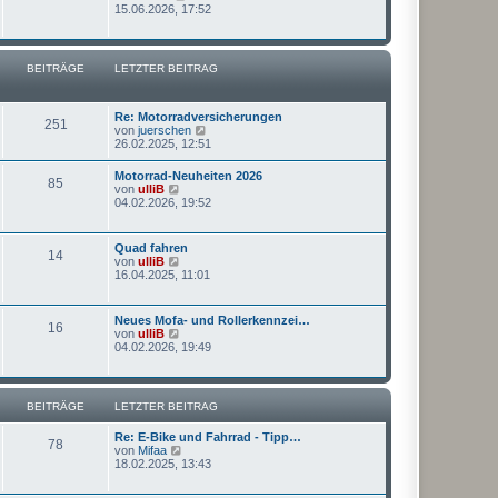
g
t
e
15.06.2026, 17:52
e
u
r
e
B
s
e
t
BEITRÄGE
LETZTER BEITRAG
i
e
t
r
r
B
a
e
Re: Motorradversicherungen
g
251
i
N
von
juerschen
t
e
26.02.2025, 12:51
r
u
a
e
Motorrad-Neuheiten 2026
g
85
s
N
von
ulliB
t
e
04.02.2026, 19:52
e
u
r
e
B
s
Quad fahren
e
14
t
N
von
ulliB
i
e
e
16.04.2025, 11:01
t
r
u
r
B
e
a
e
s
g
Neues Mofa- und Rollerkennzei…
i
16
t
N
von
ulliB
t
e
e
04.02.2026, 19:49
r
r
u
a
B
e
g
e
s
i
t
BEITRÄGE
LETZTER BEITRAG
t
e
r
r
a
Re: E-Bike und Fahrrad - Tipp…
B
78
g
N
von
Mifaa
e
e
18.02.2025, 13:43
i
u
t
e
r