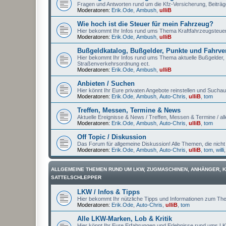
Fragen und Antworten rund um die Kfz-Versicherung, Beiträg
Moderatoren:
Erik.Ode
,
Ambush
,
ulliB
Wie hoch ist die Steuer für mein Fahrzeug?
Hier bekommt Ihr Infos rund ums Thema Kraftfahrzeugsteuer 
Moderatoren:
Erik.Ode
,
Ambush
,
ulliB
Bußgeldkatalog, Bußgelder, Punkte und Fahrve
Hier bekommt Ihr Infos rund ums Thema aktuelle Bußgelder,
Straßenverkehrsordnung ect.
Moderatoren:
Erik.Ode
,
Ambush
,
ulliB
Anbieten / Suchen
Hier könnt Ihr Eure privaten Angebote reinstellen und Suchauf
Moderatoren:
Erik.Ode
,
Ambush
,
Auto-Chris
,
ulliB
,
tom
Treffen, Messen, Termine & News
Aktuelle Ereignisse & News / Treffen, Messen & Termine / all
Moderatoren:
Erik.Ode
,
Ambush
,
Auto-Chris
,
ulliB
,
tom
Off Topic / Diskussion
Das Forum für allgemeine Diskussion! Alle Themen, die nicht
Moderatoren:
Erik.Ode
,
Ambush
,
Auto-Chris
,
ulliB
,
tom
,
willi
ALLGEMEINE THEMEN RUND UM LKW, ZUGMASCHINEN, ANHÄNGER, 
SATTELSCHLEPPER
LKW / Infos & Tipps
Hier bekommt Ihr nützliche Tipps und Informationen zum T
Moderatoren:
Erik.Ode
,
Auto-Chris
,
ulliB
,
tom
Alle LKW-Marken, Lob & Kritik
Hier könnt Ihr Eure Erfahrungen und Erlebnisse rund ums LK