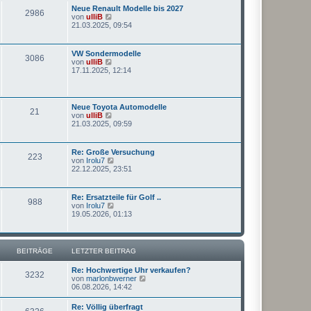
e
s
g
Neue Renault Modelle bis 2027
i
2986
t
N
von
ulliB
t
e
e
21.03.2025, 09:54
r
r
u
a
B
e
g
e
s
VW Sondermodelle
i
3086
t
N
von
ulliB
t
e
e
17.11.2025, 12:14
r
r
u
a
B
e
g
e
s
i
t
Neue Toyota Automodelle
t
21
e
N
von
ulliB
r
r
e
21.03.2025, 09:59
a
B
u
g
e
e
i
s
Re: Große Versuchung
t
223
t
N
von
Irolu7
r
e
e
22.12.2025, 23:51
a
r
u
g
B
e
e
s
Re: Ersatzteile für Golf ..
i
988
t
N
von
Irolu7
t
e
e
19.05.2026, 01:13
r
r
u
a
B
e
g
e
s
i
t
BEITRÄGE
LETZTER BEITRAG
t
e
r
r
a
Re: Hochwertige Uhr verkaufen?
B
3232
g
N
von
marlonbwerner
e
e
06.08.2026, 14:42
i
u
t
e
r
Re: Völlig überfragt
s