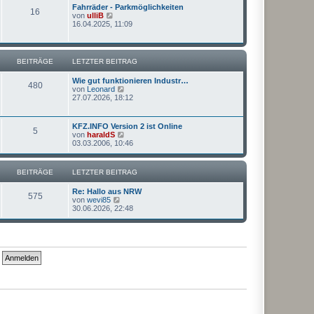
s
a
Fahrräder - Parkmöglichkeiten
16
t
g
N
von
ulliB
e
e
16.04.2025, 11:09
r
u
B
e
e
s
i
t
BEITRÄGE
LETZTER BEITRAG
t
e
r
r
a
Wie gut funktionieren Industr…
B
480
g
N
von
Leonard
e
e
27.07.2026, 18:12
i
u
t
e
r
s
a
KFZ.INFO Version 2 ist Online
5
t
g
N
von
haraldS
e
e
03.03.2006, 10:46
r
u
B
e
e
s
BEITRÄGE
LETZTER BEITRAG
i
t
t
e
r
Re: Hallo aus NRW
r
575
a
N
von
wevi85
B
g
e
30.06.2026, 22:48
e
u
i
e
t
s
r
t
a
e
g
r
B
e
i
t
r
a