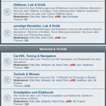
Oldtimer, Lob & Kritik
Hier könnt Ihr Eure Erfahrungen und Erlebnisse rund um Oldtimer diskutieren /
Berichte über Oldtimer schreiben / Eure Meinung über Oldtimer loswerden /
hier kann alles rein was zum Thema Oldtimer passt.
Moderatoren:
Erik.Ode
,
Auto-Chris
,
ulliB
,
Alter.Schwede
Themen:
66
sonstige Hersteller, Lob & Kritik
Hier könnt Ihr Eure Erfahrungen und Erlebnisse rund um die anderen Marken
diskutieren / Berichte schreiben / Eure Meinung loswerden / hier kann alles
rein was zum Thema Auto passt.
Moderatoren:
Erik.Ode
,
Auto-Chris
,
ulliB
,
tom
Themen:
363
Werkstatt & Technik
Car-Hifi, Tuning & Navigation
Hier könnt Ihr alles zum Thema Car-Hifi, Navigation und Multimedia fürs Auto
diskutieren.
Moderatoren:
Erik.Ode
,
Ambush
,
tdi
,
Auto-Chris
,
ulliB
,
tom
,
Andynavi
Themen:
998
Technik & Wissen
Fragen und Antworten rund ums Kfz, Treffpunkt für Schrauber & Bastler.
Moderatoren:
Erik.Ode
,
Ambush
,
tdi
,
Auto-Chris
,
ulliB
,
AudiFan
,
tom
,
Sir
Craven
Themen:
2226
Schaltpläne und Elektronik
Hier könnt Ihr alles zum Thema Schaltpläne und Elektronik sämtlicher
Automarken erfahren.
Moderatoren:
Erik.Ode
,
Ambush
,
Auto-Chris
,
ulliB
,
Sir Craven
Themen:
108