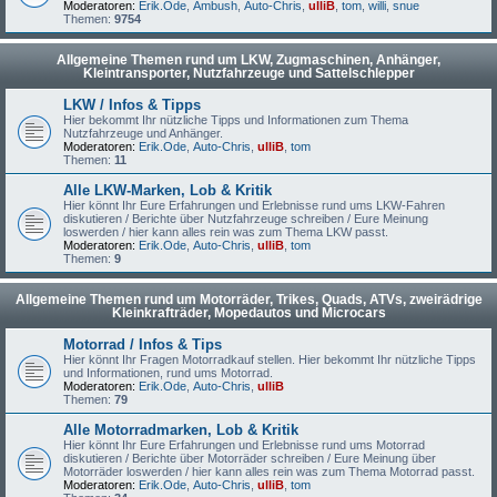
Moderatoren:
Erik.Ode
,
Ambush
,
Auto-Chris
,
ulliB
,
tom
,
willi
,
snue
Themen:
9754
Allgemeine Themen rund um LKW, Zugmaschinen, Anhänger,
Kleintransporter, Nutzfahrzeuge und Sattelschlepper
LKW / Infos & Tipps
Hier bekommt Ihr nützliche Tipps und Informationen zum Thema
Nutzfahrzeuge und Anhänger.
Moderatoren:
Erik.Ode
,
Auto-Chris
,
ulliB
,
tom
Themen:
11
Alle LKW-Marken, Lob & Kritik
Hier könnt Ihr Eure Erfahrungen und Erlebnisse rund ums LKW-Fahren
diskutieren / Berichte über Nutzfahrzeuge schreiben / Eure Meinung
loswerden / hier kann alles rein was zum Thema LKW passt.
Moderatoren:
Erik.Ode
,
Auto-Chris
,
ulliB
,
tom
Themen:
9
Allgemeine Themen rund um Motorräder, Trikes, Quads, ATVs, zweirädrige
Kleinkrafträder, Mopedautos und Microcars
Motorrad / Infos & Tips
Hier könnt Ihr Fragen Motorradkauf stellen. Hier bekommt Ihr nützliche Tipps
und Informationen, rund ums Motorrad.
Moderatoren:
Erik.Ode
,
Auto-Chris
,
ulliB
Themen:
79
Alle Motorradmarken, Lob & Kritik
Hier könnt Ihr Eure Erfahrungen und Erlebnisse rund ums Motorrad
diskutieren / Berichte über Motorräder schreiben / Eure Meinung über
Motorräder loswerden / hier kann alles rein was zum Thema Motorrad passt.
Moderatoren:
Erik.Ode
,
Auto-Chris
,
ulliB
,
tom