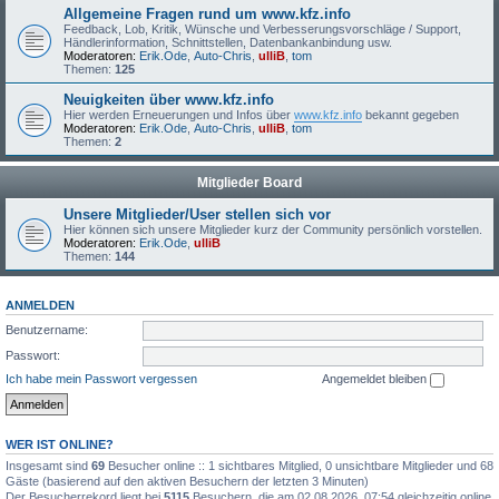
Allgemeine Fragen rund um www.kfz.info
Feedback, Lob, Kritik, Wünsche und Verbesserungsvorschläge / Support,
Händlerinformation, Schnittstellen, Datenbankanbindung usw.
Moderatoren:
Erik.Ode
,
Auto-Chris
,
ulliB
,
tom
Themen:
125
Neuigkeiten über www.kfz.info
Hier werden Erneuerungen und Infos über
www.kfz.info
bekannt gegeben
Moderatoren:
Erik.Ode
,
Auto-Chris
,
ulliB
,
tom
Themen:
2
Mitglieder Board
Unsere Mitglieder/User stellen sich vor
Hier können sich unsere Mitglieder kurz der Community persönlich vorstellen.
Moderatoren:
Erik.Ode
,
ulliB
Themen:
144
ANMELDEN
Benutzername:
Passwort:
Ich habe mein Passwort vergessen
Angemeldet bleiben
WER IST ONLINE?
Insgesamt sind
69
Besucher online :: 1 sichtbares Mitglied, 0 unsichtbare Mitglieder und 68
Gäste (basierend auf den aktiven Besuchern der letzten 3 Minuten)
Der Besucherrekord liegt bei
5115
Besuchern, die am 02.08.2026, 07:54 gleichzeitig online