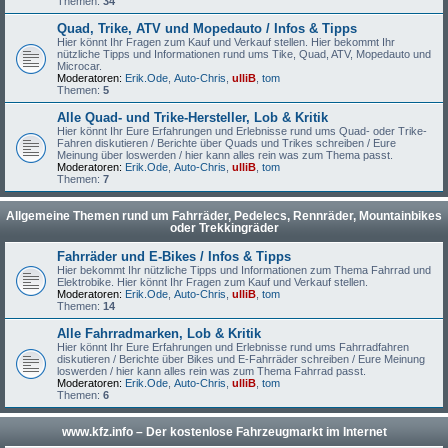
Themen:
34
Quad, Trike, ATV und Mopedauto / Infos & Tipps
Hier könnt Ihr Fragen zum Kauf und Verkauf stellen. Hier bekommt Ihr
nützliche Tipps und Informationen rund ums Tike, Quad, ATV, Mopedauto und
Microcar.
Moderatoren:
Erik.Ode
,
Auto-Chris
,
ulliB
,
tom
Themen:
5
Alle Quad- und Trike-Hersteller, Lob & Kritik
Hier könnt Ihr Eure Erfahrungen und Erlebnisse rund ums Quad- oder Trike-
Fahren diskutieren / Berichte über Quads und Trikes schreiben / Eure
Meinung über loswerden / hier kann alles rein was zum Thema passt.
Moderatoren:
Erik.Ode
,
Auto-Chris
,
ulliB
,
tom
Themen:
7
Allgemeine Themen rund um Fahrräder, Pedelecs, Rennräder, Mountainbikes
oder Trekkingräder
Fahrräder und E-Bikes / Infos & Tipps
Hier bekommt Ihr nützliche Tipps und Informationen zum Thema Fahrrad und
Elektrobike. Hier könnt Ihr Fragen zum Kauf und Verkauf stellen.
Moderatoren:
Erik.Ode
,
Auto-Chris
,
ulliB
,
tom
Themen:
14
Alle Fahrradmarken, Lob & Kritik
Hier könnt Ihr Eure Erfahrungen und Erlebnisse rund ums Fahrradfahren
diskutieren / Berichte über Bikes und E-Fahrräder schreiben / Eure Meinung
loswerden / hier kann alles rein was zum Thema Fahrrad passt.
Moderatoren:
Erik.Ode
,
Auto-Chris
,
ulliB
,
tom
Themen:
6
www.kfz.info – Der kostenlose Fahrzeugmarkt im Internet