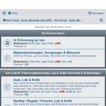
FAQ
Anmelden
S
Kfz Forum - Auto, Motorrad und LKW
Kfz Forum - Auto, Motorrad und LKW
u
Aktuelle Zeit: 08.08.2026, 23:20
c
Kfz-Forum intern
h
In Erinnerung an tom
e
Moderatoren:
Erik.Ode
,
Auto-Chris
,
ulliB
Themen:
1
Bekanntmachungen, Anregungen & Wünsche
Fehlt ein Thema, Lob und Kritik, hier könnt Ihr Eure Wünsche loswerden.
Moderatoren:
Erik.Ode
,
Auto-Chris
,
ulliB
,
tom
,
willi
Themen:
193
Kfz-Check / Fahrzeugbewertung / Lob & Tadel / Berichte & Erfahrungen
Audi, Lob & Kritik
Hier könnt Ihr Eure Erfahrungen und Erlebnisse rund um den Autohersteller
Audi diskutieren / Berichte über Audi schreiben / Eure Meinung über Audi
loswerden / hier kann alles rein was zum Thema Audi passt.
Moderatoren:
Erik.Ode
,
tdi
,
Auto-Chris
,
ulliB
,
AudiFan
,
tom
Themen:
482
Bentley / Bugatti / Porsche, Lob & Kritik
Hier könnt Ihr Eure Erfahrungen und Erlebnisse rund um die Autohersteller