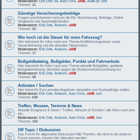
Moderatoren:
Erik.Ode
,
tdi
,
Auto-Chris
,
ulliB
,
AudiFan
,
tom
Themen:
21
Günstige Versicherungsbeiträge
Fragen und Antworten rund um die Kfz-Versicherung, Beiträge, Online
Vergleiche und Sparmöglichkeiten.
Moderatoren:
Erik.Ode
,
Ambush
,
ulliB
Themen:
52
Wie hoch ist die Steuer für mein Fahrzeug?
Hier bekommt Ihr Infos rund ums Thema Kraftfahrzeugsteuer sowie
Steuerbefreiung und die aktuellen Steuersätze.
Moderatoren:
Erik.Ode
,
Ambush
,
ulliB
Themen:
17
Bußgeldkatalog, Bußgelder, Punkte und Fahrverbote
Hier bekommt Ihr Infos rund ums Thema aktuelle Bußgelder, geplante
Bußgelderhöhung, Verstöße gegen die Straßenverkehrsordnung ect.
Moderatoren:
Erik.Ode
,
Ambush
,
ulliB
Themen:
58
Anbieten / Suchen
Hier könnt Ihr Eure privaten Angebote reinstellen und Suchaufträge stellen.
Moderatoren:
Erik.Ode
,
Ambush
,
Auto-Chris
,
ulliB
,
tom
Themen:
636
Treffen, Messen, Termine & News
Aktuelle Ereignisse & News / Treffen, Messen & Termine / alle Infos rund ums
Kfz.
Moderatoren:
Erik.Ode
,
Ambush
,
Auto-Chris
,
ulliB
,
tom
Themen:
150
Off Topic / Diskussion
Das Forum für allgemeine Diskussion! Alle Themen, die nicht in ein anderes
Forum passen, können hier diskutiert werden.