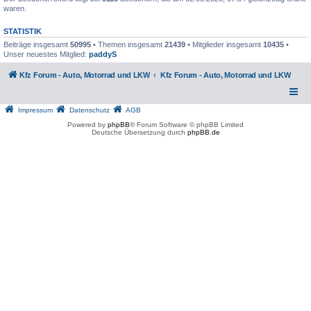
waren.
STATISTIK
Beiträge insgesamt
50995
• Themen insgesamt
21439
• Mitglieder insgesamt
10435
•
Unser neuestes Mitglied:
paddyS
Kfz Forum - Auto, Motorrad und LKW
Kfz Forum - Auto, Motorrad und LKW
Impressum
Datenschutz
AGB
Powered by
phpBB
® Forum Software © phpBB Limited
Deutsche Übersetzung durch
phpBB.de