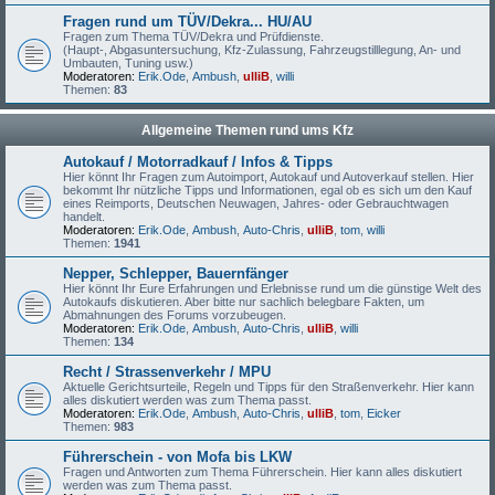
Fragen rund um TÜV/Dekra... HU/AU
Fragen zum Thema TÜV/Dekra und Prüfdienste.
(Haupt-, Abgasuntersuchung, Kfz-Zulassung, Fahrzeugstilllegung, An- und
Umbauten, Tuning usw.)
Moderatoren:
Erik.Ode
,
Ambush
,
ulliB
,
willi
Themen:
83
Allgemeine Themen rund ums Kfz
Autokauf / Motorradkauf / Infos & Tipps
Hier könnt Ihr Fragen zum Autoimport, Autokauf und Autoverkauf stellen. Hier
bekommt Ihr nützliche Tipps und Informationen, egal ob es sich um den Kauf
eines Reimports, Deutschen Neuwagen, Jahres- oder Gebrauchtwagen
handelt.
Moderatoren:
Erik.Ode
,
Ambush
,
Auto-Chris
,
ulliB
,
tom
,
willi
Themen:
1941
Nepper, Schlepper, Bauernfänger
Hier könnt Ihr Eure Erfahrungen und Erlebnisse rund um die günstige Welt des
Autokaufs diskutieren. Aber bitte nur sachlich belegbare Fakten, um
Abmahnungen des Forums vorzubeugen.
Moderatoren:
Erik.Ode
,
Ambush
,
Auto-Chris
,
ulliB
,
willi
Themen:
134
Recht / Strassenverkehr / MPU
Aktuelle Gerichtsurteile, Regeln und Tipps für den Straßenverkehr. Hier kann
alles diskutiert werden was zum Thema passt.
Moderatoren:
Erik.Ode
,
Ambush
,
Auto-Chris
,
ulliB
,
tom
,
Eicker
Themen:
983
Führerschein - von Mofa bis LKW
Fragen und Antworten zum Thema Führerschein. Hier kann alles diskutiert
werden was zum Thema passt.