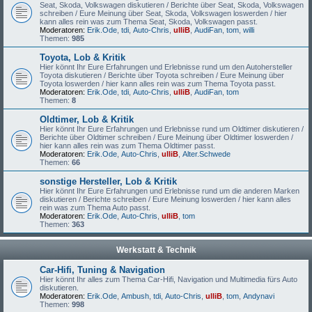
Seat, Skoda, Volkswagen diskutieren / Berichte über Seat, Skoda, Volkswagen
schreiben / Eure Meinung über Seat, Skoda, Volkswagen loswerden / hier
kann alles rein was zum Thema Seat, Skoda, Volkswagen passt.
Moderatoren:
Erik.Ode
,
tdi
,
Auto-Chris
,
ulliB
,
AudiFan
,
tom
,
willi
Themen:
985
Toyota, Lob & Kritik
Hier könnt Ihr Eure Erfahrungen und Erlebnisse rund um den Autohersteller
Toyota diskutieren / Berichte über Toyota schreiben / Eure Meinung über
Toyota loswerden / hier kann alles rein was zum Thema Toyota passt.
Moderatoren:
Erik.Ode
,
tdi
,
Auto-Chris
,
ulliB
,
AudiFan
,
tom
Themen:
8
Oldtimer, Lob & Kritik
Hier könnt Ihr Eure Erfahrungen und Erlebnisse rund um Oldtimer diskutieren /
Berichte über Oldtimer schreiben / Eure Meinung über Oldtimer loswerden /
hier kann alles rein was zum Thema Oldtimer passt.
Moderatoren:
Erik.Ode
,
Auto-Chris
,
ulliB
,
Alter.Schwede
Themen:
66
sonstige Hersteller, Lob & Kritik
Hier könnt Ihr Eure Erfahrungen und Erlebnisse rund um die anderen Marken
diskutieren / Berichte schreiben / Eure Meinung loswerden / hier kann alles
rein was zum Thema Auto passt.
Moderatoren:
Erik.Ode
,
Auto-Chris
,
ulliB
,
tom
Themen:
363
Werkstatt & Technik
Car-Hifi, Tuning & Navigation
Hier könnt Ihr alles zum Thema Car-Hifi, Navigation und Multimedia fürs Auto
diskutieren.
Moderatoren:
Erik.Ode
,
Ambush
,
tdi
,
Auto-Chris
,
ulliB
,
tom
,
Andynavi
Themen:
998