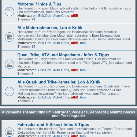
Motorrad / Infos & Tips
Hier könnt Ihr Fragen Motorradkauf stellen. Hier bekommt Ihr nützliche Tipps
und Informationen, rund ums Motorrad.
Moderatoren:
Erik.Ode
,
Auto-Chris
,
ulliB
Themen:
79
Alle Motorradmarken, Lob & Kritik
Hier könnt Ihr Eure Erfahrungen und Erlebnisse rund ums Motorrad
diskutieren / Berichte über Motorräder schreiben / Eure Meinung über
Motorräder loswerden / hier kann alles rein was zum Thema Motorrad passt.
Moderatoren:
Erik.Ode
,
Auto-Chris
,
ulliB
,
tom
Themen:
34
Quad, Trike, ATV und Mopedauto / Infos & Tipps
Hier könnt Ihr Fragen zum Kauf und Verkauf stellen. Hier bekommt Ihr
nützliche Tipps und Informationen rund ums Tike, Quad, ATV, Mopedauto und
Microcar.
Moderatoren:
Erik.Ode
,
Auto-Chris
,
ulliB
,
tom
Themen:
5
Alle Quad- und Trike-Hersteller, Lob & Kritik
Hier könnt Ihr Eure Erfahrungen und Erlebnisse rund ums Quad- oder Trike-
Fahren diskutieren / Berichte über Quads und Trikes schreiben / Eure
Meinung über loswerden / hier kann alles rein was zum Thema passt.
Moderatoren:
Erik.Ode
,
Auto-Chris
,
ulliB
,
tom
Themen:
7
Allgemeine Themen rund um Fahrräder, Pedelecs, Rennräder, Mountainbikes
oder Trekkingräder
Fahrräder und E-Bikes / Infos & Tipps
Hier bekommt Ihr nützliche Tipps und Informationen zum Thema Fahrrad und
Elektrobike. Hier könnt Ihr Fragen zum Kauf und Verkauf stellen.
Moderatoren:
Erik.Ode
,
Auto-Chris
,
ulliB
,
tom