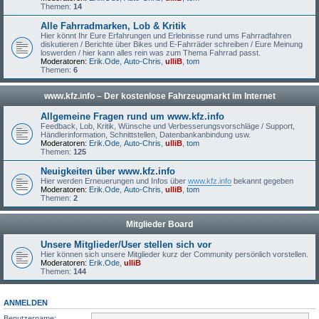
Themen:
14
Alle Fahrradmarken, Lob & Kritik
Hier könnt Ihr Eure Erfahrungen und Erlebnisse rund ums Fahrradfahren
diskutieren / Berichte über Bikes und E-Fahrräder schreiben / Eure Meinung
loswerden / hier kann alles rein was zum Thema Fahrrad passt.
Moderatoren:
Erik.Ode
,
Auto-Chris
,
ulliB
,
tom
Themen:
6
www.kfz.info – Der kostenlose Fahrzeugmarkt im Internet
Allgemeine Fragen rund um www.kfz.info
Feedback, Lob, Kritik, Wünsche und Verbesserungsvorschläge / Support,
Händlerinformation, Schnittstellen, Datenbankanbindung usw.
Moderatoren:
Erik.Ode
,
Auto-Chris
,
ulliB
,
tom
Themen:
125
Neuigkeiten über www.kfz.info
Hier werden Erneuerungen und Infos über
www.kfz.info
bekannt gegeben
Moderatoren:
Erik.Ode
,
Auto-Chris
,
ulliB
,
tom
Themen:
2
Mitglieder Board
Unsere Mitglieder/User stellen sich vor
Hier können sich unsere Mitglieder kurz der Community persönlich vorstellen.
Moderatoren:
Erik.Ode
,
ulliB
Themen:
144
ANMELDEN
Benutzername: