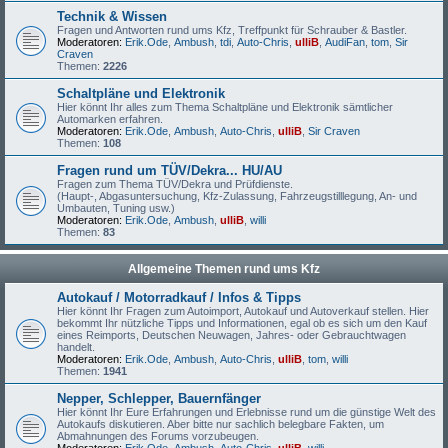
Technik & Wissen
Fragen und Antworten rund ums Kfz, Treffpunkt für Schrauber & Bastler.
Moderatoren:
Erik.Ode
,
Ambush
,
tdi
,
Auto-Chris
,
ulliB
,
AudiFan
,
tom
,
Sir
Craven
Themen:
2226
Schaltpläne und Elektronik
Hier könnt Ihr alles zum Thema Schaltpläne und Elektronik sämtlicher
Automarken erfahren.
Moderatoren:
Erik.Ode
,
Ambush
,
Auto-Chris
,
ulliB
,
Sir Craven
Themen:
108
Fragen rund um TÜV/Dekra... HU/AU
Fragen zum Thema TÜV/Dekra und Prüfdienste.
(Haupt-, Abgasuntersuchung, Kfz-Zulassung, Fahrzeugstilllegung, An- und
Umbauten, Tuning usw.)
Moderatoren:
Erik.Ode
,
Ambush
,
ulliB
,
willi
Themen:
83
Allgemeine Themen rund ums Kfz
Autokauf / Motorradkauf / Infos & Tipps
Hier könnt Ihr Fragen zum Autoimport, Autokauf und Autoverkauf stellen. Hier
bekommt Ihr nützliche Tipps und Informationen, egal ob es sich um den Kauf
eines Reimports, Deutschen Neuwagen, Jahres- oder Gebrauchtwagen
handelt.
Moderatoren:
Erik.Ode
,
Ambush
,
Auto-Chris
,
ulliB
,
tom
,
willi
Themen:
1941
Nepper, Schlepper, Bauernfänger
Hier könnt Ihr Eure Erfahrungen und Erlebnisse rund um die günstige Welt des
Autokaufs diskutieren. Aber bitte nur sachlich belegbare Fakten, um
Abmahnungen des Forums vorzubeugen.