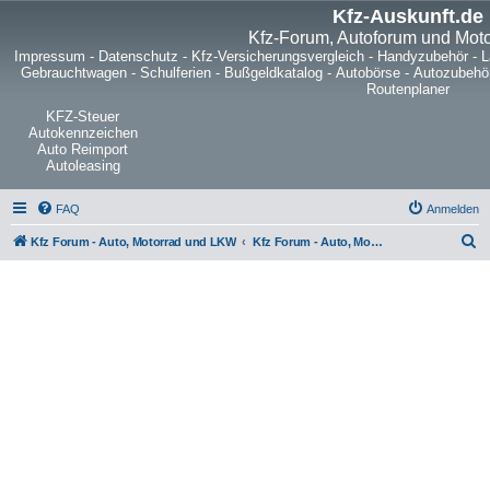
Kfz-Auskunft.de
Kfz-Forum, Autoforum und Mot
Impressum
-
Datenschutz
-
Kfz-Versicherungsvergleich
-
Handyzubehör
-
L
Gebrauchtwagen
-
Schulferien
-
Bußgeldkatalog
-
Autobörse
-
Autozubehö
Routenplaner
KFZ-Steuer
Autokennzeichen
Auto Reimport
Autoleasing
FAQ
Anmelden
S
Kfz Forum - Auto, Motorrad und LKW
Kfz Forum - Auto, Motorrad und LKW
u
c
h
e