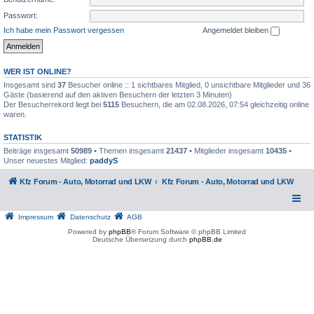
Passwort:
Ich habe mein Passwort vergessen
Angemeldet bleiben
WER IST ONLINE?
Insgesamt sind
37
Besucher online :: 1 sichtbares Mitglied, 0 unsichtbare Mitglieder und 36
Gäste (basierend auf den aktiven Besuchern der letzten 3 Minuten)
Der Besucherrekord liegt bei
5115
Besuchern, die am 02.08.2026, 07:54 gleichzeitig online
waren.
STATISTIK
Beiträge insgesamt
50989
• Themen insgesamt
21437
• Mitglieder insgesamt
10435
•
Unser neuestes Mitglied:
paddyS
Kfz Forum - Auto, Motorrad und LKW
Kfz Forum - Auto, Motorrad und LKW
Impressum
Datenschutz
AGB
Powered by
phpBB
® Forum Software © phpBB Limited
Deutsche Übersetzung durch
phpBB.de