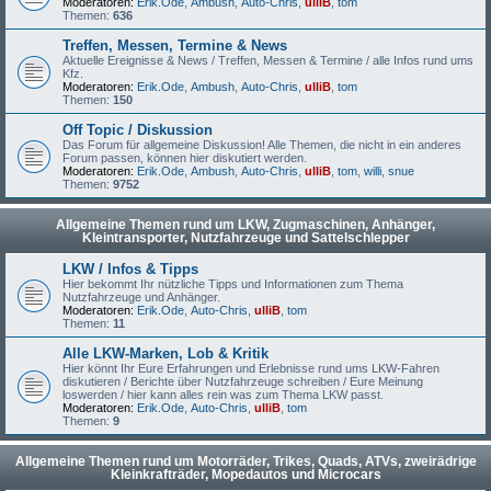
Moderatoren:
Erik.Ode
,
Ambush
,
Auto-Chris
,
ulliB
,
tom
Themen:
636
Treffen, Messen, Termine & News
Aktuelle Ereignisse & News / Treffen, Messen & Termine / alle Infos rund ums
Kfz.
Moderatoren:
Erik.Ode
,
Ambush
,
Auto-Chris
,
ulliB
,
tom
Themen:
150
Off Topic / Diskussion
Das Forum für allgemeine Diskussion! Alle Themen, die nicht in ein anderes
Forum passen, können hier diskutiert werden.
Moderatoren:
Erik.Ode
,
Ambush
,
Auto-Chris
,
ulliB
,
tom
,
willi
,
snue
Themen:
9752
Allgemeine Themen rund um LKW, Zugmaschinen, Anhänger,
Kleintransporter, Nutzfahrzeuge und Sattelschlepper
LKW / Infos & Tipps
Hier bekommt Ihr nützliche Tipps und Informationen zum Thema
Nutzfahrzeuge und Anhänger.
Moderatoren:
Erik.Ode
,
Auto-Chris
,
ulliB
,
tom
Themen:
11
Alle LKW-Marken, Lob & Kritik
Hier könnt Ihr Eure Erfahrungen und Erlebnisse rund ums LKW-Fahren
diskutieren / Berichte über Nutzfahrzeuge schreiben / Eure Meinung
loswerden / hier kann alles rein was zum Thema LKW passt.
Moderatoren:
Erik.Ode
,
Auto-Chris
,
ulliB
,
tom
Themen:
9
Allgemeine Themen rund um Motorräder, Trikes, Quads, ATVs, zweirädrige
Kleinkrafträder, Mopedautos und Microcars