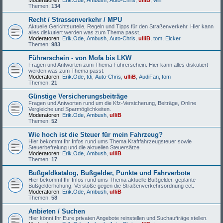
Moderatoren:
Erik.Ode
,
Ambush
,
Auto-Chris
,
ulliB
,
willi
Themen:
134
Recht / Strassenverkehr / MPU
Aktuelle Gerichtsurteile, Regeln und Tipps für den Straßenverkehr. Hier kann
alles diskutiert werden was zum Thema passt.
Moderatoren:
Erik.Ode
,
Ambush
,
Auto-Chris
,
ulliB
,
tom
,
Eicker
Themen:
983
Führerschein - von Mofa bis LKW
Fragen und Antworten zum Thema Führerschein. Hier kann alles diskutiert
werden was zum Thema passt.
Moderatoren:
Erik.Ode
,
tdi
,
Auto-Chris
,
ulliB
,
AudiFan
,
tom
Themen:
21
Günstige Versicherungsbeiträge
Fragen und Antworten rund um die Kfz-Versicherung, Beiträge, Online
Vergleiche und Sparmöglichkeiten.
Moderatoren:
Erik.Ode
,
Ambush
,
ulliB
Themen:
52
Wie hoch ist die Steuer für mein Fahrzeug?
Hier bekommt Ihr Infos rund ums Thema Kraftfahrzeugsteuer sowie
Steuerbefreiung und die aktuellen Steuersätze.
Moderatoren:
Erik.Ode
,
Ambush
,
ulliB
Themen:
17
Bußgeldkatalog, Bußgelder, Punkte und Fahrverbote
Hier bekommt Ihr Infos rund ums Thema aktuelle Bußgelder, geplante
Bußgelderhöhung, Verstöße gegen die Straßenverkehrsordnung ect.
Moderatoren:
Erik.Ode
,
Ambush
,
ulliB
Themen:
58
Anbieten / Suchen
Hier könnt Ihr Eure privaten Angebote reinstellen und Suchaufträge stellen.