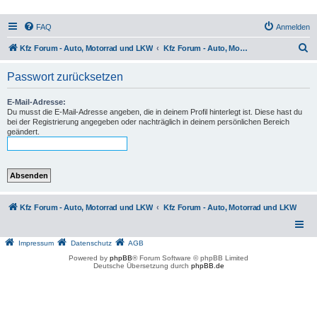
FAQ
Anmelden
S
Kfz Forum - Auto, Motorrad und LKW
Kfz Forum - Auto, Motorrad und LKW
u
Passwort zurücksetzen
c
h
E-Mail-Adresse:
Du musst die E-Mail-Adresse angeben, die in deinem Profil hinterlegt ist. Diese hast du
e
bei der Registrierung angegeben oder nachträglich in deinem persönlichen Bereich
geändert.
Kfz Forum - Auto, Motorrad und LKW
Kfz Forum - Auto, Motorrad und LKW
Impressum
Datenschutz
AGB
Powered by
phpBB
® Forum Software © phpBB Limited
Deutsche Übersetzung durch
phpBB.de