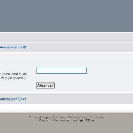
otorrad und LKW
t. Diese hast du bei
 Bereich geändert.
otorrad und LKW
Powered by
phpBB
® Forum Software © phpBB Limited
Deutsche Übersetzung durch
phpBB.de