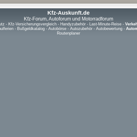
Kfz-Auskunft.de
Kfz-Forum, Autoforum und Motorradforum
utz
-
Kfz-Versicherungsvergleich
-
Handyzubehör
-
Last-Minute-Reise
-
Verke
ulferien
-
Bußgeldkatalog
-
Autobörse
-
Autozubehör
-
Autobewertung
-
Autom
Routenplaner