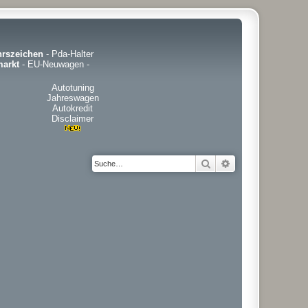
hrszeichen
-
Pda-Halter
arkt
-
EU-Neuwagen
-
Autotuning
Jahreswagen
Autokredit
Disclaimer
Suche
Erweiterte Suche