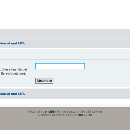
otorrad und LKW
t. Diese hast du bei
 Bereich geändert.
otorrad und LKW
Powered by
phpBB
® Forum Software © phpBB Limited
Deutsche Übersetzung durch
phpBB.de