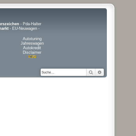
hrszeichen
-
Pda-Halter
arkt
-
EU-Neuwagen
-
Autotuning
Jahreswagen
Autokredit
Disclaimer
Suche
Erweiterte Suche