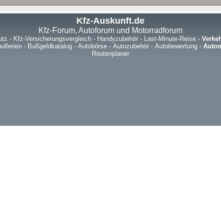
Kfz-Auskunft.de
Kfz-Forum, Autoforum und Motorradforum
utz
-
Kfz-Versicherungsvergleich
-
Handyzubehör
-
Last-Minute-Reise
-
Verke
ulferien
-
Bußgeldkatalog
-
Autobörse
-
Autozubehör
-
Autobewertung
-
Autom
Routenplaner