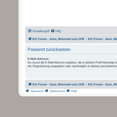
Schnellzugriff
FAQ
Kfz Forum - Auto, Motorrad und LKW
Kfz Forum - Auto, M
Passwort zurücksetzen
E-Mail-Adresse:
Du musst die E-Mail-Adresse angeben, die in deinem Profil hinterlegt is
der Registrierung angegeben oder nachträglich in deinem persönlichen
Kfz Forum - Auto, Motorrad und LKW
Kfz Forum - Auto, M
Impressum
Datenschutz
AGB