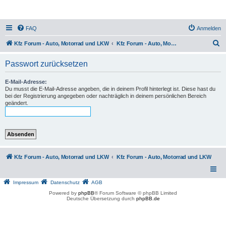
FAQ
Anmelden
S
Kfz Forum - Auto, Motorrad und LKW
Kfz Forum - Auto, Motorrad und LKW
u
Passwort zurücksetzen
c
h
E-Mail-Adresse:
Du musst die E-Mail-Adresse angeben, die in deinem Profil hinterlegt ist. Diese hast du
e
bei der Registrierung angegeben oder nachträglich in deinem persönlichen Bereich
geändert.
Kfz Forum - Auto, Motorrad und LKW
Kfz Forum - Auto, Motorrad und LKW
Impressum
Datenschutz
AGB
Powered by
phpBB
® Forum Software © phpBB Limited
Deutsche Übersetzung durch
phpBB.de