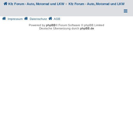
Kfz Forum - Auto, Motorrad und LKW
Kfz Forum - Auto, Motorrad und LKW
Impressum
Datenschutz
AGB
Powered by
phpBB
® Forum Software © phpBB Limited
Deutsche Übersetzung durch
phpBB.de