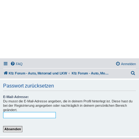
FAQ
Anmelden
S
Kfz Forum - Auto, Motorrad und LKW
Kfz Forum - Auto, Motorrad und LKW
u
Passwort zurücksetzen
c
h
E-Mail-Adresse:
Du musst die E-Mail-Adresse angeben, die in deinem Profil hinterlegt ist. Diese hast du
e
bei der Registrierung angegeben oder nachträglich in deinem persönlichen Bereich
geändert.