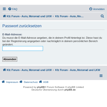
FAQ
Anmelden
S
Kfz Forum - Auto, Motorrad und LKW
Kfz Forum - Auto, Motorrad und LKW
u
Passwort zurücksetzen
c
h
E-Mail-Adresse:
Du musst die E-Mail-Adresse angeben, die in deinem Profil hinterlegt ist. Diese hast du
e
bei der Registrierung angegeben oder nachträglich in deinem persönlichen Bereich
geändert.
Kfz Forum - Auto, Motorrad und LKW
Kfz Forum - Auto, Motorrad und LKW
Impressum
Datenschutz
AGB
Powered by
phpBB
® Forum Software © phpBB Limited
Deutsche Übersetzung durch
phpBB.de