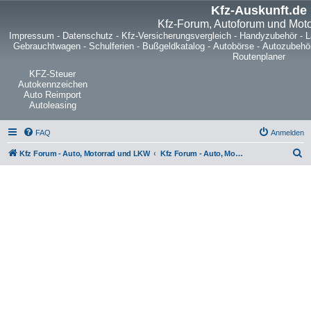
Kfz-Auskunft.de
Kfz-Forum, Autoforum und Mot
Impressum
-
Datenschutz
-
Kfz-Versicherungsvergleich
-
Handyzubehör
-
L
Gebrauchtwagen
-
Schulferien
-
Bußgeldkatalog
-
Autobörse
-
Autozubehö
Routenplaner
KFZ-Steuer
Autokennzeichen
Auto Reimport
Autoleasing
FAQ
Anmelden
S
Kfz Forum - Auto, Motorrad und LKW
Kfz Forum - Auto, Motorrad und LKW
u
c
h
e