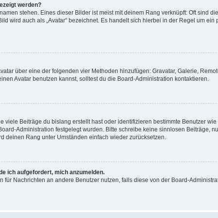
gezeigt werden?
amen stehen. Eines dieser Bilder ist meist mit deinem Rang verknüpft: Oft sind di
ld wird auch als „Avatar“ bezeichnet. Es handelt sich hierbei in der Regel um ein
 Avatar über eine der folgenden vier Methoden hinzufügen: Gravatar, Galerie, Rem
en Avatar benutzen kannst, solltest du die Board-Administration kontaktieren.
viele Beiträge du bislang erstellt hast oder identifizieren bestimmte Benutzer w
 Board-Administration festgelegt wurden. Bitte schreibe keine sinnlosen Beiträge
wird deinen Rang unter Umständen einfach wieder zurücksetzen.
rde ich aufgefordert, mich anzumelden.
ion für Nachrichten an andere Benutzer nutzen, falls diese von der Board-Administ