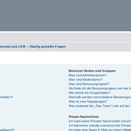
otorrad und LKW
Häufig gestellte Fragen
Benutzer-Stufen und Gruppen
Was sind Administratoren?
Was sind Moderatoren?
Was sind Benutzergruppen?
Wo finde ich die Benutzergruppen und wie tr
Wie werde ich Gruppenleiter?
anmelden?!
Weshalb werden verschiedene Benutzergrupp
Was ist eine Hauptgruppe?
Was bedeutet der „Das Team“-Link auf der S
Private Nachrichten
Ich kann keine Privaten Nachrichten versch
Ich bekomme ständig unerwünschte Private
auftaucht?
Ich habe eine Spam-E-Mail von einem Mitgli