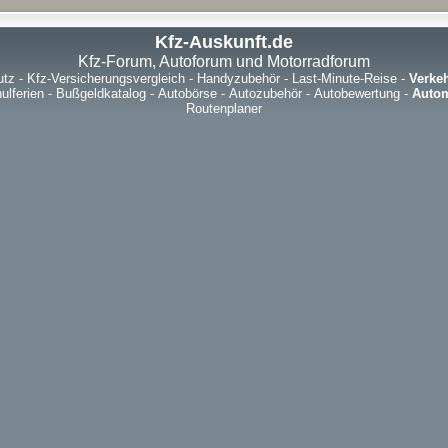
Kfz-Auskunft.de
Kfz-Forum, Autoforum und Motorradforum
utz
-
Kfz-Versicherungsvergleich
-
Handyzubehör
-
Last-Minute-Reise
-
Verke
ulferien
-
Bußgeldkatalog
-
Autobörse
-
Autozubehör
-
Autobewertung
-
Autom
Routenplaner