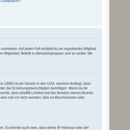
s kontaktieren?
chreiben. Auf jeden Fall erhältst du als registriertes Mitglied
e Mitglieder, Beitritt zu Benutzergruppen und so weiter. Wir
n 1998) ist ein Gesetz in den USA, welches festlegt, dass
der der Erziehungsberechtigten benötigen. Wenn du dir
te beachte, dass phpBB Limited und der Besitzer dieses Boards
An wen soll ich mich wenden, falls es Beschwerden oder
en. Es könnte auch sein, dass deine IP-Adresse oder der