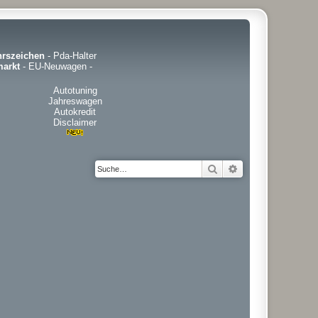
hrszeichen
-
Pda-Halter
arkt
-
EU-Neuwagen
-
Autotuning
Jahreswagen
Autokredit
Disclaimer
Suche
Erweiterte Suche