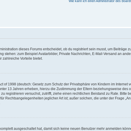
Wie kann ich einen Administrator des Board
istration dieses Forums entscheidet, ob du registriert sein musst, um Beiträge zu s
ung stehen: zum Beispiel Avatarbilder, Private Nachrichten, E-Mail-Versand an ander
 zahlreiche Vorteile bietet.
t of 1998 (deutsch: Gesetz zum Schutz der Privatsphäre von Kindern im Internet vo
unter 13 Jahren erheben, hierzu die Zustimmung der Eltern beziehungsweise des o
h zu registrieren versuchst, zutrifft, ziehe einen rechtlichen Beistand zu Rate. Bit
für Rechtsangelegenheiten jeglicher Art ist; außer solchen, die unter der Frage „
.
g komplett ausgeschaltet hat, damit sich keine neuen Benutzer mehr anmelden könn