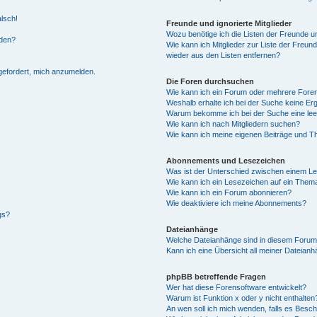
alsch!
Freunde und ignorierte Mitglieder
Wozu benötige ich die Listen der Freunde un
rden?
Wie kann ich Mitglieder zur Liste der Freund
wieder aus den Listen entfernen?
fgefordert, mich anzumelden.
Die Foren durchsuchen
Wie kann ich ein Forum oder mehrere For
Weshalb erhalte ich bei der Suche keine Er
Warum bekomme ich bei der Suche eine lee
Wie kann ich nach Mitgliedern suchen?
Wie kann ich meine eigenen Beiträge und T
Abonnements und Lesezeichen
Was ist der Unterschied zwischen einem L
Wie kann ich ein Lesezeichen auf ein Them
Wie kann ich ein Forum abonnieren?
Wie deaktiviere ich meine Abonnements?
gs?
Dateianhänge
Welche Dateianhänge sind in diesem Forum
Kann ich eine Übersicht all meiner Dateian
phpBB betreffende Fragen
Wer hat diese Forensoftware entwickelt?
Warum ist Funktion x oder y nicht enthalten
An wen soll ich mich wenden, falls es Besc