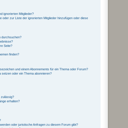
d ignorierten Mitglieder?
e oder zur Liste der ignorierten Mitglieder hinzufügen oder diese
en durchsuchen?
gebnisse?
re Seite?
hemen finden?
esezeichen und einem Abonnements für ein Thema oder Forum?
a setzen oder ein Thema abonnieren?
 zulässig?
hänge erhalten?
?
hwerden oder juristische Anfragen zu diesem Forum gibt?