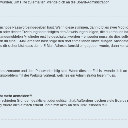
 wurden. Um Hilfe zu erhalten, wende dich an die Board-Administration.
 richtige Passwort eingegeben hast. Wenn diese stimmen, dann gibt es zwei Mögl
tern oder deiner Erziehungsberechtigten den Anweisungen folgen, die du erhalten ha
u angemeldeten Mitglieder erst freigeschaltet werden – entweder musst du dies selbs
. Wenn du eine E-Mail erhalten hast, folge den dort enthaltenen Anweisungen. Ansons
 dir sicher bist, dass deine E-Mail-Adresse korrekt eingegeben wurde, dann kontak
Benutzername und dein Passwort richtig sind. Wenn dies der Fall ist, wende dich a
ionsproblem mit der Website vorliegt, welches ein Administrator lösen muss.
icht mehr anmelden?!
erschieden Gründen deaktiviert oder gelöscht hat. Außerdem löschen viele Boards r
triere dich einfach erneut und nimm aktiv an den Diskussionen teil!