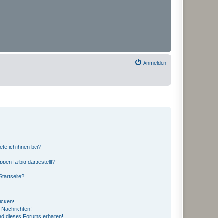
Anmelden
ete ich ihnen bei?
en farbig dargestellt?
tartseite?
icken!
 Nachrichten!
ed dieses Forums erhalten!