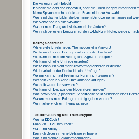
Die Forenuhr geht falsch!
Ich habe die Zeitzone eingestellt, aber die Forenuhr geht immer noch f
Meine Sprache steht auf diesem Board nicht zur Auswahl!
Was sind das für Bilder, die bei meinem Benutzernamen angezeigt we
Wie verwende ich einen Avatar?
Was ist mein Rang und wie kann ich ihn ändern?
Wenn ich bei einem Benutzer auf den E-Mail-Link klicke, werde ich au
Beiträge schreiben
Wie erstelle ich ein neues Thema oder eine Antwort?
Wie kann ich einen Beitrag bearbeiten oder löschen?
Wie kann ich meinem Beitrag eine Signatur anfügen?
Wie kann ich eine Umfrage erstellen?
Wieso kann ich nicht mehr Antwortmöglichkeiten erstellen?
Wie bearbeite oder lösche ich eine Umfrage?
Warum kann ich auf bestimmte Foren nicht zugreifen?
Weshalb kann ich keine Dateianhänge anfügen?
Weshalb wurde ich verwarnt?
Wie kann ich Beiträge den Moderatoren melden?
Was bewirkt die „Speichern“-Schaltfläche beim Schreiben eines Beitra
Warum muss mein Beitrag erst freigegeben werden?
Wie markiere ich ein Thema als neu?
Textformatierung und Thementypen
Was ist BBCode?
Kann ich HTML benutzen?
Was sind Smileys?
Kann ich Bilder in meine Beiträge einfügen?
Was sind globale Bekanntmachungen?