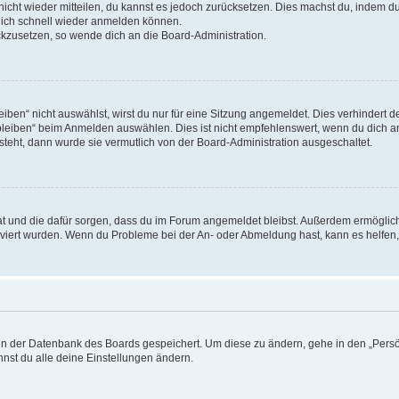
 nicht wieder mitteilen, du kannst es jedoch zurücksetzen. Dies machst du, indem 
 dich schnell wieder anmelden können.
ückzusetzen, so wende dich an die Board-Administration.
en“ nicht auswählst, wirst du nur für eine Sitzung angemeldet. Dies verhindert 
leiben“ beim Anmelden auswählen. Dies ist nicht empfehlenswert, wenn du dich an
 steht, dann wurde sie vermutlich von der Board-Administration ausgeschaltet.
 hat und die dafür sorgen, dass du im Forum angemeldet bleibst. Außerdem ermögli
tiviert wurden. Wenn du Probleme bei der An- oder Abmeldung hast, kann es helfen
n in der Datenbank des Boards gespeichert. Um diese zu ändern, gehe in den „Persö
nst du alle deine Einstellungen ändern.