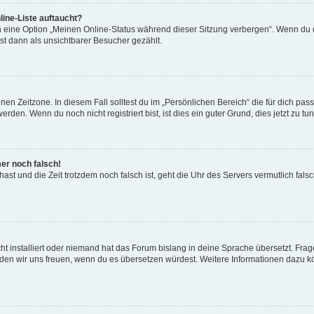
ine-Liste auftaucht?
n eine Option „Meinen Online-Status während dieser Sitzung verbergen“. Wenn du d
st dann als unsichtbarer Besucher gezählt.
en Zeitzone. In diesem Fall solltest du im „Persönlichen Bereich“ die für dich passe
den. Wenn du noch nicht registriert bist, ist dies ein guter Grund, dies jetzt zu tun
mer noch falsch!
t hast und die Zeit trotzdem noch falsch ist, geht die Uhr des Servers vermutlich fal
t installiert oder niemand hat das Forum bislang in deine Sprache übersetzt. Frag
, würden wir uns freuen, wenn du es übersetzen würdest. Weitere Informationen dazu